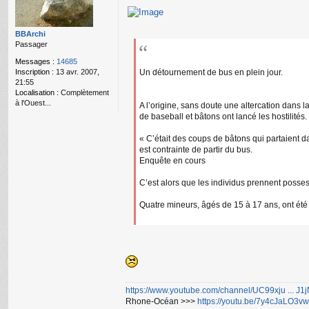
g
e
n
o
BBArchi
n
Passager
l
Messages :
14685
u
Inscription :
13 avr. 2007,
Un détournement de bus en plein jour.
21:55
Localisation :
Complètement
à l'Ouest...
A l’origine, sans doute une altercation dans 
de baseball et bâtons ont lancé les hostilités.
« C’était des coups de bâtons qui partaient d
est contrainte de partir du bus.
Enquête en cours
C’est alors que les individus prennent possess
Quatre mineurs, âgés de 15 à 17 ans, ont été
https://www.youtube.com/channel/UC99xju ... J
Rhone-Océan >>>
https://youtu.be/7y4cJaLO3vw