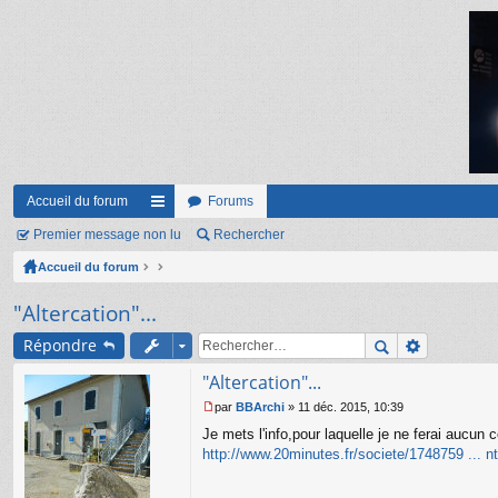
Accueil du forum
Forums
Premier message non lu
ac
Rechercher
Accueil du forum
co
ur
"Altercation"...
ci
Répondre
s
"Altercation"...
par
BBArchi
»
11 déc. 2015, 10:39
M
Je mets l'info,pour laquelle je ne ferai aucun
e
s
http://www.20minutes.fr/societe/1748759 ... nt
s
a