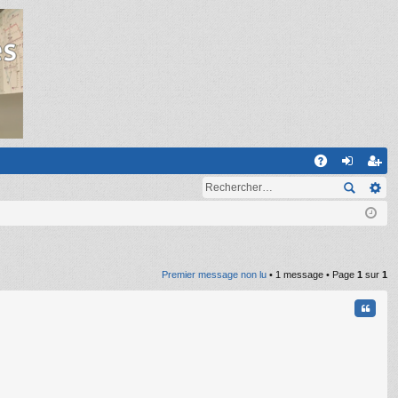
R
A
on
ns
Q
ne
cri
xi
pti
on
on
Premier message non lu
• 1 message • Page
1
sur
1
Citati