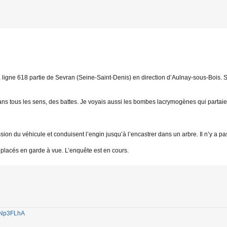
la ligne 618 partie de Sevran (Seine-Saint-Denis) en direction d’Aulnay-sous-Bois.
ans tous les sens, des battes. Je voyais aussi les bombes lacrymogènes qui partaien
ion du véhicule et conduisent l’engin jusqu’à l’encastrer dans un arbre. Il n’y a pa
 placés en garde à vue. L’enquête est en cours.
1jNp3FLhA