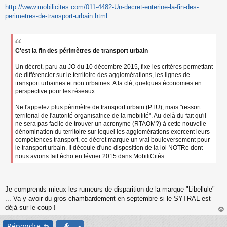
http://www.mobilicites.com/011-4482-Un-decret-enterine-la-fin-des-
e
s
perimetres-de-transport-urbain.html
s
a
g
e
C'est la fin des périmètres de transport urbain
n
o
Un décret, paru au JO du 10 décembre 2015, fixe les critères permettant
n
de différencier sur le territoire des agglomérations, les lignes de
l
transport urbaines et non urbaines. A la clé, quelques économies en
u
perspective pour les réseaux.
Ne l'appelez plus périmètre de transport urbain (PTU), mais "ressort
territorial de l'autorité organisatrice de la mobilité". Au-delà du fait qu'il
ne sera pas facile de trouver un acronyme (RTAOM?) à cette nouvelle
dénomination du territoire sur lequel les agglomérations exercent leurs
compétences transport, ce décret marque un vrai bouleversement pour
le transport urbain. Il découle d'une disposition de la loi NOTRe dont
nous avions fait écho en février 2015 dans MobiliCités.
Je comprends mieux les rumeurs de disparition de la marque "Libellule"
... Va y avoir du gros chambardement en septembre si le SYTRAL est
déjà sur le coup !
au
Répondre
t