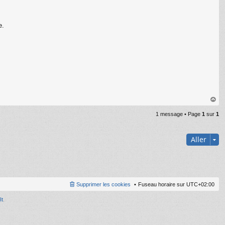
e.
au
1 message • Page
1
sur
1
t
Aller
Supprimer les cookies
Fuseau horaire sur
UTC+02:00
It
.