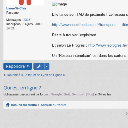
g
e
Lyon-St-Clair
n
Passager
o
Elle lance son TAD de proximité ! Le réseau se
n
Messages :
2313
l
Inscription :
14 janv. 2009,
http://www.ouestrhodanien.fr/transports ... ilit
u
14:32
Reste à trouver l'exploitant.
Et selon Le Progrès :
http://www.leprogres.fr/
Un "Réseau interurbain" est dans les cartons
Répondre
Revenir à « Le forum de Lyon en Lignes »
Qui est en ligne ?
Utilisateurs parcourant ce forum :
Google [Bot]
,
Semrush [Bot]
et 34 invités
Accueil du forum
Accueil du forum
D