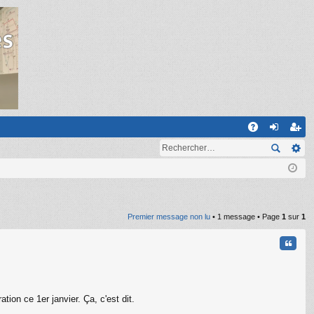
R
A
on
ns
Q
ne
cri
xi
pti
on
on
Premier message non lu
• 1 message • Page
1
sur
1
Citati
n ce 1er janvier. Ça, c'est dit.