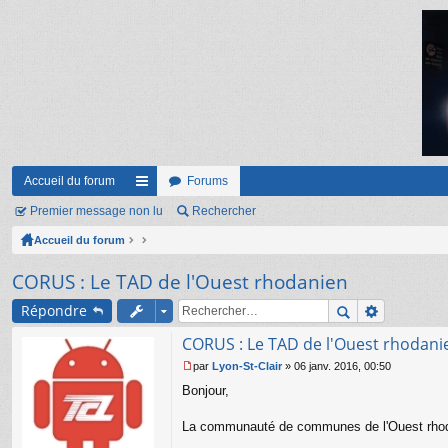
Accueil du forum
Forums
Premier message non lu
ac
Rechercher
Accueil du forum
co
ur
CORUS : Le TAD de l'Ouest rhodanien
ci
Répondre
s
CORUS : Le TAD de l'Ouest rhodani
par
Lyon-St-Clair
»
06 janv. 2016, 00:50
M
Bonjour,
e
s
s
La communauté de communes de l'Ouest rhodani
a