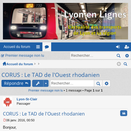
Accueil du forum
Premier message non lu
ac
or
on
ns
Accueil du forum
co
u
ne
cri
ec
CORUS : Le TAD de l'Ouest rhodanien
ur
m
xi
pti
her
ci
s
on
on
Répondre
ch
er
Premier message non lu
s
• 1 message • Page
1
sur
1
Lyon-St-Clair
Passager
Cita
CORUS : Le TAD de l'Ouest rhodanien
06 janv. 2016, 00:50
M
Bonjour,
e