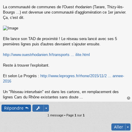
s
s
La communauté de communes de l'Ouest rhodanien (Tarare, Thizy-lès-
a
Bourgs ...) est devenue une communauté d'agglomération ce 1er janvier.
g
Ça, c'est dit.
e
n
o
n
l
Elle lance son TAD de proximité ! Le réseau sera lancé avec ses 5
u
premières lignes puis d'autres devraient s'ajouter ensuite.
http://www.ouestrhodanien.fr/transports ... ilite.html
Reste à trouver l'exploitant.
Et selon Le Progrès :
http://www.leprogres.fr/rhone/2015/11/2 ... annee-
2016
Un "Réseau interurbain" est dans les cartons, en remplacement des
lignes Cars du Rhône existantes sans doute ...
au
Répondre
t
1 message • Page
1
sur
1
Aller