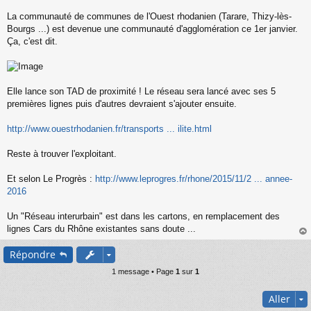
s
s
La communauté de communes de l'Ouest rhodanien (Tarare, Thizy-lès-
a
Bourgs ...) est devenue une communauté d'agglomération ce 1er janvier.
g
Ça, c'est dit.
e
n
o
n
l
Elle lance son TAD de proximité ! Le réseau sera lancé avec ses 5
u
premières lignes puis d'autres devraient s'ajouter ensuite.
http://www.ouestrhodanien.fr/transports ... ilite.html
Reste à trouver l'exploitant.
Et selon Le Progrès :
http://www.leprogres.fr/rhone/2015/11/2 ... annee-
2016
Un "Réseau interurbain" est dans les cartons, en remplacement des
lignes Cars du Rhône existantes sans doute ...
au
Répondre
t
1 message • Page
1
sur
1
Aller