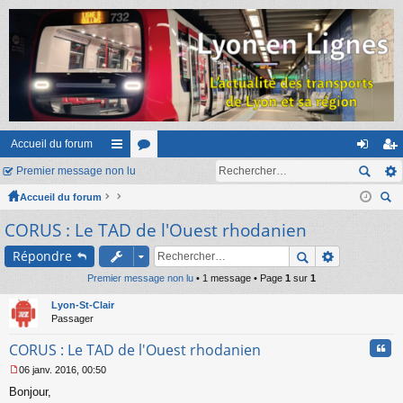
Accueil du forum
Premier message non lu
ac
or
on
ns
Accueil du forum
co
u
ne
cri
ec
CORUS : Le TAD de l'Ouest rhodanien
ur
m
xi
pti
her
ci
s
on
on
Répondre
ch
er
Premier message non lu
s
• 1 message • Page
1
sur
1
Lyon-St-Clair
Passager
Cita
CORUS : Le TAD de l'Ouest rhodanien
06 janv. 2016, 00:50
M
Bonjour,
e