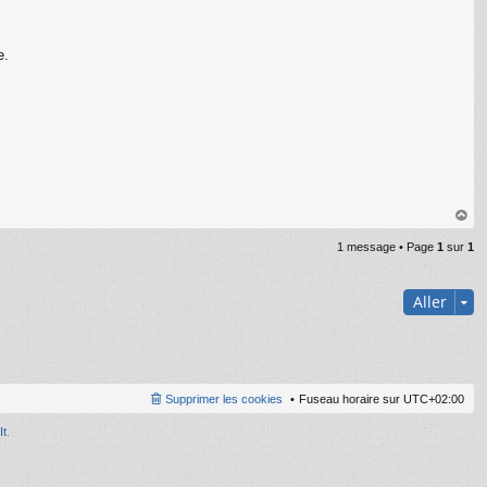
e.
au
1 message • Page
1
sur
1
t
Aller
Supprimer les cookies
Fuseau horaire sur
UTC+02:00
It
.