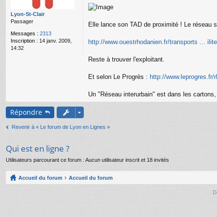
g
e
Lyon-St-Clair
n
Passager
o
Elle lance son TAD de proximité ! Le réseau se
n
Messages :
2313
l
Inscription :
14 janv. 2009,
http://www.ouestrhodanien.fr/transports ... ilit
u
14:32
Reste à trouver l'exploitant.
Et selon Le Progrès :
http://www.leprogres.fr/
Un "Réseau interurbain" est dans les cartons
Répondre
Revenir à « Le forum de Lyon en Lignes »
Qui est en ligne ?
Utilisateurs parcourant ce forum : Aucun utilisateur inscrit et 18 invités
Accueil du forum
Accueil du forum
D