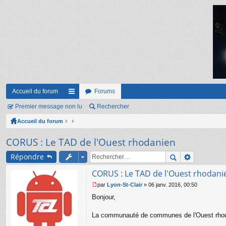
Accueil du forum
Forums
Premier message non lu
ac
Rechercher
Accueil du forum
co
ur
CORUS : Le TAD de l'Ouest rhodanien
ci
Répondre
s
CORUS : Le TAD de l'Ouest rhodani
par
Lyon-St-Clair
»
06 janv. 2016, 00:50
M
Bonjour,
e
s
s
La communauté de communes de l'Ouest rhodani
a