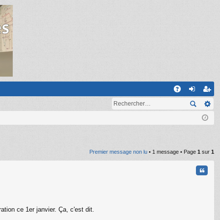
R
A
on
ns
Q
ne
cri
xi
pti
on
on
Premier message non lu
• 1 message • Page
1
sur
1
Citati
n ce 1er janvier. Ça, c'est dit.