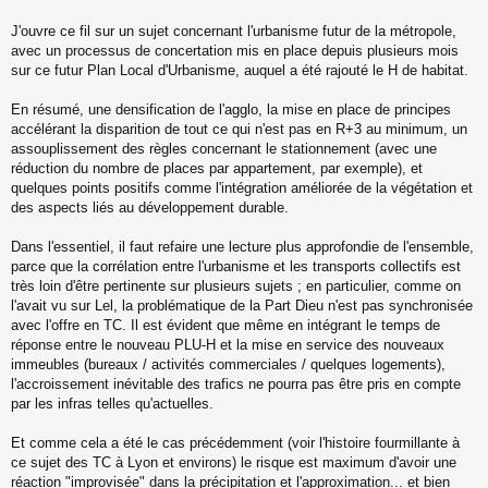
s
s
J'ouvre ce fil sur un sujet concernant l'urbanisme futur de la métropole,
a
avec un processus de concertation mis en place depuis plusieurs mois
g
sur ce futur Plan Local d'Urbanisme, auquel a été rajouté le H de habitat.
e
n
o
En résumé, une densification de l'agglo, la mise en place de principes
n
accélérant la disparition de tout ce qui n'est pas en R+3 au minimum, un
l
assouplissement des règles concernant le stationnement (avec une
u
réduction du nombre de places par appartement, par exemple), et
quelques points positifs comme l'intégration améliorée de la végétation et
des aspects liés au développement durable.
Dans l'essentiel, il faut refaire une lecture plus approfondie de l'ensemble,
parce que la corrélation entre l'urbanisme et les transports collectifs est
très loin d'être pertinente sur plusieurs sujets ; en particulier, comme on
l'avait vu sur Lel, la problématique de la Part Dieu n'est pas synchronisée
avec l'offre en TC. Il est évident que même en intégrant le temps de
réponse entre le nouveau PLU-H et la mise en service des nouveaux
immeubles (bureaux / activités commerciales / quelques logements),
l'accroissement inévitable des trafics ne pourra pas être pris en compte
par les infras telles qu'actuelles.
Et comme cela a été le cas précédemment (voir l'histoire fourmillante à
ce sujet des TC à Lyon et environs) le risque est maximum d'avoir une
réaction "improvisée" dans la précipitation et l'approximation... et bien