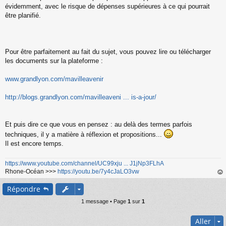
évidemment, avec le risque de dépenses supérieures à ce qui pourrait
être planifié.
Pour être parfaitement au fait du sujet, vous pouvez lire ou télécharger
les documents sur la plateforme :
www.grandlyon.com/mavilleavenir
http://blogs.grandlyon.com/mavilleaveni ... is-a-jour/
Et puis dire ce que vous en pensez : au delà des termes parfois
techniques, il y a matière à réflexion et propositions...
Il est encore temps.
https://www.youtube.com/channel/UC99xju ... J1jNp3FLhA
Rhone-Océan >>>
https://youtu.be/7y4cJaLO3vw
au
Répondre
t
1 message • Page
1
sur
1
Aller