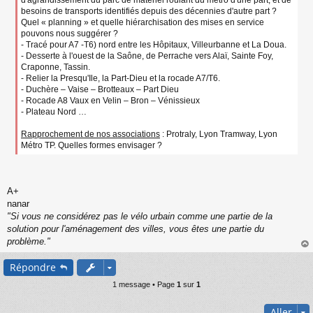
d'agrandissement du parc de matériel roulant du métro d'une part, et de
besoins de transports identifiés depuis des décennies d'autre part ?
Quel « planning » et quelle hiérarchisation des mises en service
pouvons nous suggérer ?
- Tracé pour A7 -T6) nord entre les Hôpitaux, Villeurbanne et La Doua.
- Desserte à l'ouest de la Saône, de Perrache vers Alaï, Sainte Foy,
Craponne, Tassin.
- Relier la Presqu'Ile, la Part-Dieu et la rocade A7/T6.
- Duchère – Vaise – Brotteaux – Part Dieu
- Rocade A8 Vaux en Velin – Bron – Vénissieux
- Plateau Nord …
Rapprochement de nos associations
: Protraly, Lyon Tramway, Lyon
Métro TP. Quelles formes envisager ?
A+
nanar
"Si vous ne considérez pas le vélo urbain comme une partie de la
solution pour l'aménagement des villes, vous êtes une partie du
problème."
au
Répondre
t
1 message • Page
1
sur
1
Aller