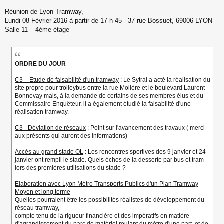
s
s
Réunion de Lyon-Tramway,
a
Lundi 08 Février 2016 à partir de 17 h 45 - 37 rue Bossuet, 69006 LYON –
g
Salle 11 – 4ème étage
e
n
o
n
l
ORDRE DU JOUR
u
C3 – Etude de faisabilité d'un tramway
: Le Sytral a acté la réalisation du
site propre pour trolleybus entre la rue Molière et le boulevard Laurent
Bonnevay mais, à la demande de certains de ses membres élus et du
Commissaire Enquêteur, il a également étudié la faisabilité d'une
réalisation tramway.
C3 - Déviation de réseaux
: Point sur l'avancement des travaux ( merci
aux présents qui auront des informations)
Accès au grand stade OL
: Les rencontres sportives des 9 janvier et 24
janvier ont rempli le stade. Quels échos de la desserte par bus et tram
lors des premières utilisations du stade ?
Elaboration avec Lyon Métro Transports Publics d'un Plan Tramway
Moyen et long terme
Quelles pourraient être les possibilités réalistes de développement du
réseau tramway,
compte tenu de la rigueur financière et des impératifs en matière