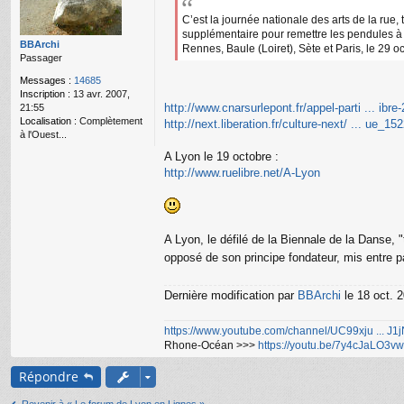
g
C’est la journée nationale des arts de la rue,
e
supplémentaire pour remettre les pendules à l
n
BBArchi
Rennes, Baule (Loiret), Sète et Paris, le 29 
o
Passager
n
l
Messages :
14685
u
Inscription :
13 avr. 2007,
http://www.cnarsurlepont.fr/appel-parti ... ibre
21:55
Localisation :
Complètement
http://next.liberation.fr/culture-next/ ... ue_15
à l'Ouest...
A Lyon le 19 octobre :
http://www.ruelibre.net/A-Lyon
A Lyon, le défilé de la Biennale de la Danse, "t
opposé de son principe fondateur, mis entre p
Dernière modification par
BBArchi
le 18 oct. 2
https://www.youtube.com/channel/UC99xju ... J
Rhone-Océan >>>
https://youtu.be/7y4cJaLO3vw
Répondre
Revenir à « Le forum de Lyon en Lignes »