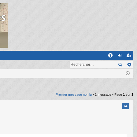
R
A
on
ns
Q
ne
cri
xi
pti
on
on
Premier message non lu
• 1 message • Page
1
sur
1
Citati