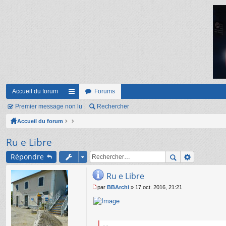
Accueil du forum
Forums
Premier message non lu
ac
Rechercher
Accueil du forum
co
ur
Ru e Libre
ci
Répondre
s
Ru e Libre
par
BBArchi
»
17 oct. 2016, 21:21
M
e
s
s
a