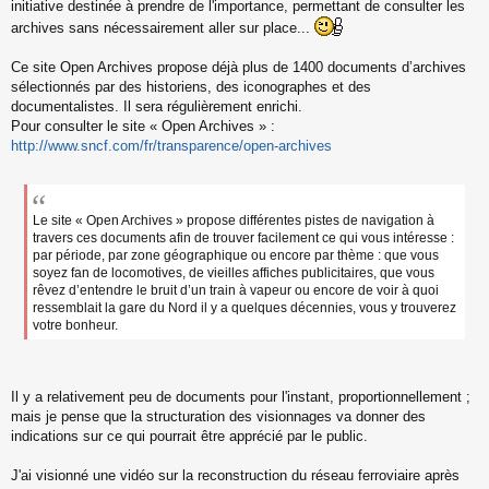
s
initiative destinée à prendre de l'importance, permettant de consulter les
s
archives sans nécessairement aller sur place...
a
g
Ce site Open Archives propose déjà plus de 1400 documents d’archives
e
sélectionnés par des historiens, des iconographes et des
n
o
documentalistes. Il sera régulièrement enrichi.
n
Pour consulter le site « Open Archives » :
l
http://www.sncf.com/fr/transparence/open-archives
u
Le site « Open Archives » propose différentes pistes de navigation à
travers ces documents afin de trouver facilement ce qui vous intéresse :
par période, par zone géographique ou encore par thème : que vous
soyez fan de locomotives, de vieilles affiches publicitaires, que vous
rêvez d’entendre le bruit d’un train à vapeur ou encore de voir à quoi
ressemblait la gare du Nord il y a quelques décennies, vous y trouverez
votre bonheur.
Il y a relativement peu de documents pour l'instant, proportionnellement ;
mais je pense que la structuration des visionnages va donner des
indications sur ce qui pourrait être apprécié par le public.
J'ai visionné une vidéo sur la reconstruction du réseau ferroviaire après