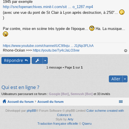
1945 par exemple
http://sncfopenarchives.minit-l.com/sit ... o_1287.mp4
(avec une vue du pont de St Clair à Lyon après destruction, à 2'50"...
)
Par contre, mise en scène très typée de l'époque...
Ha. La musique...
https://www.youtube.com/channel/UC99xju ... J1jNp3FLhA
Rhone-Océan >>>
https://youtu.be/7y4cJaLO3vw
au
Répondre
t
1 message • Page
1
sur
1
Aller
Qui est en ligne ?
Utilisateurs parcourant ce forum :
Google [Bot]
,
Semrush [Bot]
et 33 invités
Accueil du forum
Accueil du forum
Développé par
phpBB
® Forum Software © phpBB Limited
Color scheme created with
Colorize It
.
Style by
Arty
Traduction française officielle
©
Qiaeru