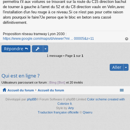
s
permettra t'il aux voitures se trouvant sur la route du C15 direction bachut
s
de tourner à gauche à l'arret du 52 et du C8 direction vaulx en Velin,avec
a
l'installation d'un feu rouge à ce niveau.Si ce n'est pas pour cette raison
g
alors pourquoi le faire?Je pense que le bloc en beton sera cassé
e
définitivement.
n
o
n
Proposition réseau tramway Lyon 2030 :
l
https://www.google.com/maps/d/viewer?mi ... 00005&z=11
u
au
Répondre
t
1 message • Page
1
sur
1
Aller
Qui est en ligne ?
Utilisateurs parcourant ce forum :
Bing [Bot]
et 20 invités
Accueil du forum
Accueil du forum
Développé par
phpBB
® Forum Software © phpBB Limited
Color scheme created with
Colorize It
.
Style by
Arty
Traduction française officielle
©
Qiaeru