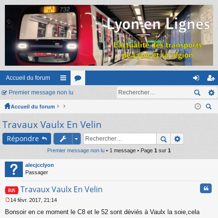
Accueil du forum
Premier message non lu
ac
or
on
ns
Accueil du forum
co
u
ne
cri
ec
Travaux Vaulx En Velin
ur
m
xi
pti
her
ci
s
on
on
Répondre
ch
er
Premier message non lu
s
• 1 message • Page
1
sur
1
alecjcclyon
Passager
Cita
Travaux Vaulx En Velin
14 févr. 2017, 21:14
M
Bonsoir en ce moment le C8 et le 52 sont déviés à Vaulx la soie,cela
e