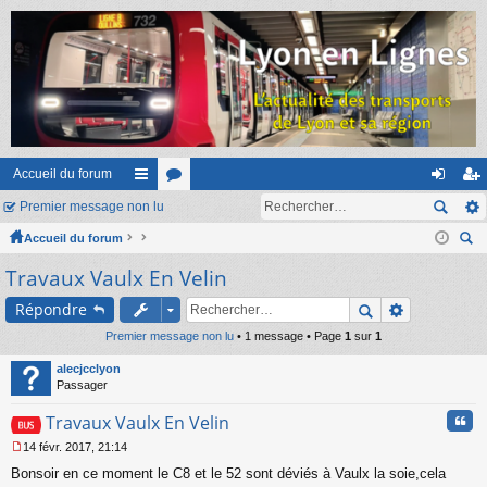
Accueil du forum
Premier message non lu
ac
or
on
ns
Accueil du forum
co
u
ne
cri
ec
Travaux Vaulx En Velin
ur
m
xi
pti
her
ci
s
on
on
Répondre
ch
er
Premier message non lu
s
• 1 message • Page
1
sur
1
alecjcclyon
Passager
Cita
Travaux Vaulx En Velin
14 févr. 2017, 21:14
M
Bonsoir en ce moment le C8 et le 52 sont déviés à Vaulx la soie,cela
e