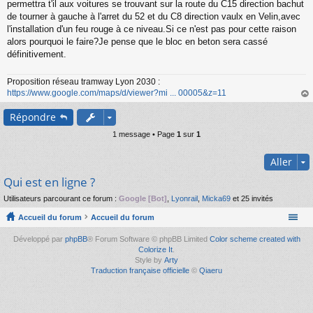
s
permettra t'il aux voitures se trouvant sur la route du C15 direction bachut
s
de tourner à gauche à l'arret du 52 et du C8 direction vaulx en Velin,avec
a
l'installation d'un feu rouge à ce niveau.Si ce n'est pas pour cette raison
g
alors pourquoi le faire?Je pense que le bloc en beton sera cassé
e
définitivement.
n
o
n
Proposition réseau tramway Lyon 2030 :
l
https://www.google.com/maps/d/viewer?mi ... 00005&z=11
u
au
Répondre
t
1 message • Page
1
sur
1
Aller
Qui est en ligne ?
Utilisateurs parcourant ce forum :
Google [Bot]
,
Lyonrail
,
Micka69
et 25 invités
Accueil du forum
Accueil du forum
Développé par
phpBB
® Forum Software © phpBB Limited
Color scheme created with
Colorize It
.
Style by
Arty
Traduction française officielle
©
Qiaeru