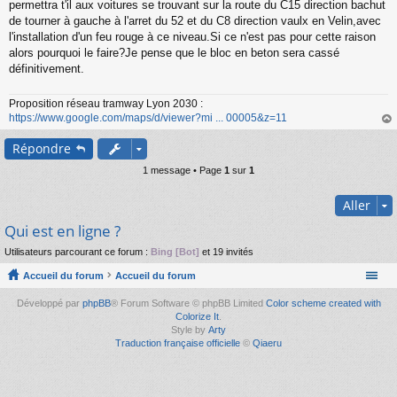
s
permettra t'il aux voitures se trouvant sur la route du C15 direction bachut
s
de tourner à gauche à l'arret du 52 et du C8 direction vaulx en Velin,avec
a
l'installation d'un feu rouge à ce niveau.Si ce n'est pas pour cette raison
g
alors pourquoi le faire?Je pense que le bloc en beton sera cassé
e
définitivement.
n
o
n
Proposition réseau tramway Lyon 2030 :
l
https://www.google.com/maps/d/viewer?mi ... 00005&z=11
u
au
Répondre
t
1 message • Page
1
sur
1
Aller
Qui est en ligne ?
Utilisateurs parcourant ce forum :
Bing [Bot]
et 19 invités
Accueil du forum
Accueil du forum
Développé par
phpBB
® Forum Software © phpBB Limited
Color scheme created with
Colorize It
.
Style by
Arty
Traduction française officielle
©
Qiaeru