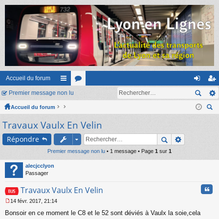
Accueil du forum
Premier message non lu
ac
or
on
ns
Accueil du forum
co
u
ne
cri
ec
Travaux Vaulx En Velin
ur
m
xi
pti
her
ci
s
on
on
Répondre
ch
er
Premier message non lu
s
• 1 message • Page
1
sur
1
alecjcclyon
Passager
Cita
Travaux Vaulx En Velin
14 févr. 2017, 21:14
M
Bonsoir en ce moment le C8 et le 52 sont déviés à Vaulx la soie,cela
e