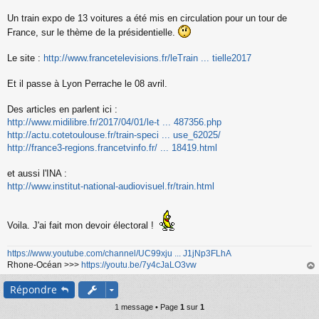
s
s
Un train expo de 13 voitures a été mis en circulation pour un tour de
a
France, sur le thème de la présidentielle.
g
e
n
Le site :
http://www.francetelevisions.fr/leTrain ... tielle2017
o
n
Et il passe à Lyon Perrache le 08 avril.
l
u
Des articles en parlent ici :
http://www.midilibre.fr/2017/04/01/le-t ... 487356.php
http://actu.cotetoulouse.fr/train-speci ... use_62025/
http://france3-regions.francetvinfo.fr/ ... 18419.html
et aussi l'INA :
http://www.institut-national-audiovisuel.fr/train.html
Voila. J'ai fait mon devoir électoral !
https://www.youtube.com/channel/UC99xju ... J1jNp3FLhA
Rhone-Océan >>>
https://youtu.be/7y4cJaLO3vw
au
Répondre
t
1 message • Page
1
sur
1