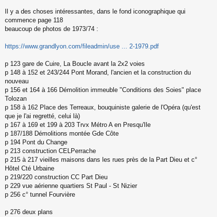
s
s
Il y a des choses intéressantes, dans le fond iconographique qui
a
commence page 118
g
beaucoup de photos de 1973/74 :
e
n
o
https://www.grandlyon.com/fileadmin/use ... 2-1979.pdf
n
l
p 123 gare de Cuire, La Boucle avant la 2x2 voies
u
p 148 à 152 et 243/244 Pont Morand, l'ancien et la construction du
nouveau
p 156 et 164 à 166 Démolition immeuble "Conditions des Soies" place
Tolozan
p 158 à 162 Place des Terreaux, bouquiniste galerie de l'Opéra (qu'est
que je l'ai regretté, celui là)
p 167 à 169 et 199 à 203 Trvx Métro A en Presqu'Ile
p 187/188 Démolitions montée Gde Côte
p 194 Pont du Change
p 213 construction CELPerrache
p 215 à 217 vieilles maisons dans les rues près de la Part Dieu et c°
Hôtel Cté Urbaine
p 219/220 construction CC Part Dieu
p 229 vue aérienne quartiers St Paul - St Nizier
p 256 c° tunnel Fourvière
p 276 deux plans