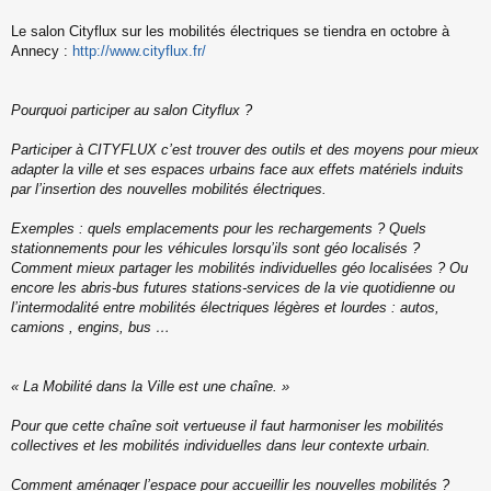
s
s
Le salon Cityflux sur les mobilités électriques se tiendra en octobre à
a
Annecy :
http://www.cityflux.fr/
g
e
n
o
Pourquoi participer au salon Cityflux ?
n
l
Participer à CITYFLUX c’est trouver des outils et des moyens pour mieux
u
adapter la ville et ses espaces urbains face aux effets matériels induits
par l’insertion des nouvelles mobilités électriques.
Exemples : quels emplacements pour les rechargements ? Quels
stationnements pour les véhicules lorsqu’ils sont géo localisés ?
Comment mieux partager les mobilités individuelles géo localisées ? Ou
encore les abris-bus futures stations-services de la vie quotidienne ou
l’intermodalité entre mobilités électriques légères et lourdes : autos,
camions , engins, bus …
« La Mobilité dans la Ville est une chaîne. »
Pour que cette chaîne soit vertueuse il faut harmoniser les mobilités
collectives et les mobilités individuelles dans leur contexte urbain.
Comment aménager l’espace pour accueillir les nouvelles mobilités ?