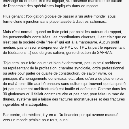
envisagé ou effleuré, et c'est logique, vu l'absence manifeste de culture
de l'ensemble des spécialistes impliqués dans ce rapport
Plus gênant : l'obligation globale de passer à 'un autre monde', sous
forme d'une injonction sans place laissée à d'autres schémas...
Mais c'est normal : quand on liste point par point les auteurs du rapport,
les personnalités consultées, les contributions diverses, il est clair que ce
n'est pas la société civile "réelle" qui est à la manoeuvre. Aucun profil
médian, pas un seul entrepreneur de PME ou TPE (à part le représentant
de fédérations...) que du gros calibre, genre direction de SAFRAN.
J'ajouterai pour faire court : et bien évidemment, pas un seul architecte
ou représentant de la profession, chambre syndicale, ordre professionnel
ou autre pour parler de qualité de construction, de savoir vivre, de
principes d'aménagements conviviaux, etc. alors qu'on a de plus en plus
de mal à tenir tête aux bétonneurs sans culture qui trouvent que la qualité
(et pas seulement architecturale) est inutile et coûteuse. Comme dans les
30 glorieuses où il fallait construire vite et pas cher, pour faire un max de
thunes, système qui a laissé des factures monstrueuses et des fractures
ingérables et irrattrapables.
Par contre, du médical, il y en a. Du financier pur qui avance masqué
vers un monde pénible pour tous, aussi.