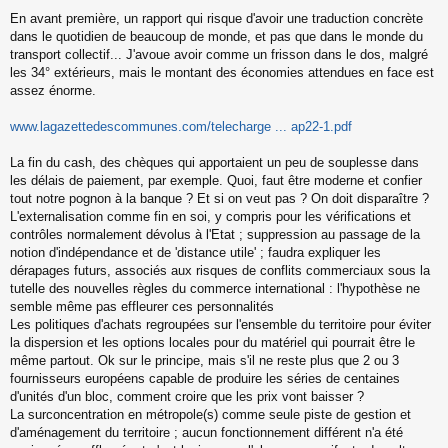
M
En avant première, un rapport qui risque d'avoir une traduction concrète
e
s
dans le quotidien de beaucoup de monde, et pas que dans le monde du
s
transport collectif... J'avoue avoir comme un frisson dans le dos, malgré
a
les 34° extérieurs, mais le montant des économies attendues en face est
g
assez énorme.
e
n
o
www.lagazettedescommunes.com/telecharge ... ap22-1.pdf
n
l
La fin du cash, des chèques qui apportaient un peu de souplesse dans
u
les délais de paiement, par exemple. Quoi, faut être moderne et confier
tout notre pognon à la banque ? Et si on veut pas ? On doit disparaître ?
L'externalisation comme fin en soi, y compris pour les vérifications et
contrôles normalement dévolus à l'Etat ; suppression au passage de la
notion d'indépendance et de 'distance utile' ; faudra expliquer les
dérapages futurs, associés aux risques de conflits commerciaux sous la
tutelle des nouvelles règles du commerce international : l'hypothèse ne
semble même pas effleurer ces personnalités
Les politiques d'achats regroupées sur l'ensemble du territoire pour éviter
la dispersion et les options locales pour du matériel qui pourrait être le
même partout. Ok sur le principe, mais s'il ne reste plus que 2 ou 3
fournisseurs européens capable de produire les séries de centaines
d'unités d'un bloc, comment croire que les prix vont baisser ?
La surconcentration en métropole(s) comme seule piste de gestion et
d'aménagement du territoire ; aucun fonctionnement différent n'a été