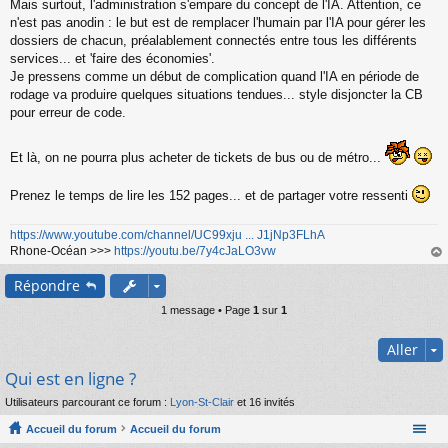
Mais surtout, l'administration s'empare du concept de l'IA. Attention, ce
n'est pas anodin : le but est de remplacer l'humain par l'IA pour gérer les
dossiers de chacun, préalablement connectés entre tous les différents
services... et 'faire des économies'.
Je pressens comme un début de complication quand l'IA en période de
rodage va produire quelques situations tendues... style disjoncter la CB
pour erreur de code.
Et là, on ne pourra plus acheter de tickets de bus ou de métro...
Prenez le temps de lire les 152 pages... et de partager votre ressenti
https://www.youtube.com/channel/UC99xju ... J1jNp3FLhA
Rhone-Océan >>>
https://youtu.be/7y4cJaLO3vw
au
Répondre
t
1 message • Page
1
sur
1
Aller
Qui est en ligne ?
Utilisateurs parcourant ce forum :
Lyon-St-Clair
et 16 invités
Accueil du forum
Accueil du forum