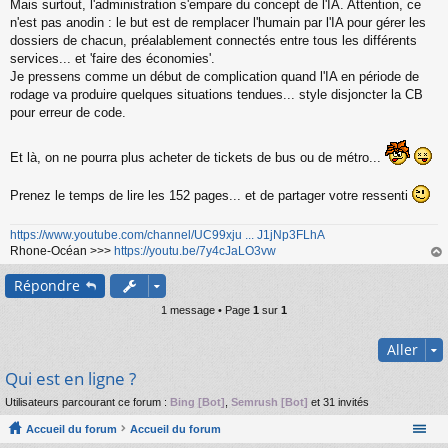
Mais surtout, l'administration s'empare du concept de l'IA. Attention, ce
n'est pas anodin : le but est de remplacer l'humain par l'IA pour gérer les
dossiers de chacun, préalablement connectés entre tous les différents
services... et 'faire des économies'.
Je pressens comme un début de complication quand l'IA en période de
rodage va produire quelques situations tendues... style disjoncter la CB
pour erreur de code.
Et là, on ne pourra plus acheter de tickets de bus ou de métro...
Prenez le temps de lire les 152 pages... et de partager votre ressenti
https://www.youtube.com/channel/UC99xju ... J1jNp3FLhA
Rhone-Océan >>>
https://youtu.be/7y4cJaLO3vw
au
Répondre
t
1 message • Page
1
sur
1
Aller
Qui est en ligne ?
Utilisateurs parcourant ce forum :
Bing [Bot]
,
Semrush [Bot]
et 31 invités
Accueil du forum
Accueil du forum