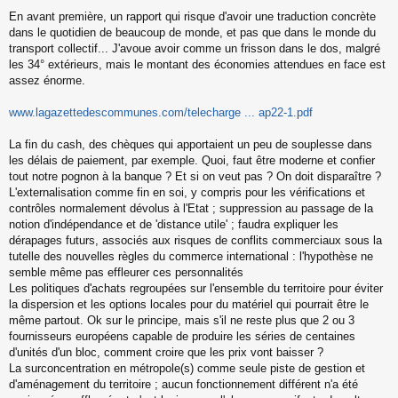
M
En avant première, un rapport qui risque d'avoir une traduction concrète
e
s
dans le quotidien de beaucoup de monde, et pas que dans le monde du
s
transport collectif... J'avoue avoir comme un frisson dans le dos, malgré
a
les 34° extérieurs, mais le montant des économies attendues en face est
g
assez énorme.
e
n
o
www.lagazettedescommunes.com/telecharge ... ap22-1.pdf
n
l
La fin du cash, des chèques qui apportaient un peu de souplesse dans
u
les délais de paiement, par exemple. Quoi, faut être moderne et confier
tout notre pognon à la banque ? Et si on veut pas ? On doit disparaître ?
L'externalisation comme fin en soi, y compris pour les vérifications et
contrôles normalement dévolus à l'Etat ; suppression au passage de la
notion d'indépendance et de 'distance utile' ; faudra expliquer les
dérapages futurs, associés aux risques de conflits commerciaux sous la
tutelle des nouvelles règles du commerce international : l'hypothèse ne
semble même pas effleurer ces personnalités
Les politiques d'achats regroupées sur l'ensemble du territoire pour éviter
la dispersion et les options locales pour du matériel qui pourrait être le
même partout. Ok sur le principe, mais s'il ne reste plus que 2 ou 3
fournisseurs européens capable de produire les séries de centaines
d'unités d'un bloc, comment croire que les prix vont baisser ?
La surconcentration en métropole(s) comme seule piste de gestion et
d'aménagement du territoire ; aucun fonctionnement différent n'a été