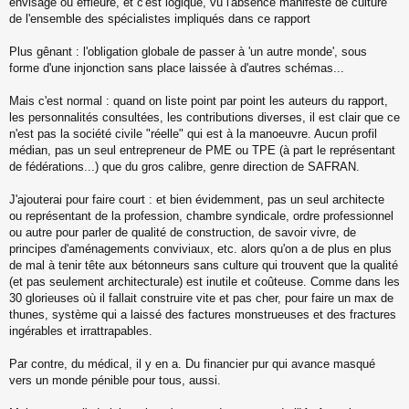
envisagé ou effleuré, et c'est logique, vu l'absence manifeste de culture
de l'ensemble des spécialistes impliqués dans ce rapport
Plus gênant : l'obligation globale de passer à 'un autre monde', sous
forme d'une injonction sans place laissée à d'autres schémas...
Mais c'est normal : quand on liste point par point les auteurs du rapport,
les personnalités consultées, les contributions diverses, il est clair que ce
n'est pas la société civile "réelle" qui est à la manoeuvre. Aucun profil
médian, pas un seul entrepreneur de PME ou TPE (à part le représentant
de fédérations...) que du gros calibre, genre direction de SAFRAN.
J'ajouterai pour faire court : et bien évidemment, pas un seul architecte
ou représentant de la profession, chambre syndicale, ordre professionnel
ou autre pour parler de qualité de construction, de savoir vivre, de
principes d'aménagements conviviaux, etc. alors qu'on a de plus en plus
de mal à tenir tête aux bétonneurs sans culture qui trouvent que la qualité
(et pas seulement architecturale) est inutile et coûteuse. Comme dans les
30 glorieuses où il fallait construire vite et pas cher, pour faire un max de
thunes, système qui a laissé des factures monstrueuses et des fractures
ingérables et irrattrapables.
Par contre, du médical, il y en a. Du financier pur qui avance masqué
vers un monde pénible pour tous, aussi.