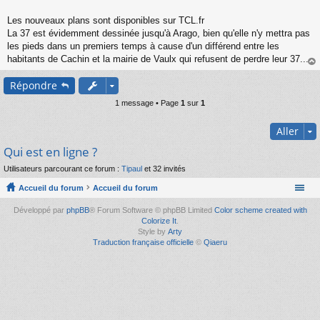
s
s
Les nouveaux plans sont disponibles sur TCL.fr
a
La 37 est évidemment dessinée jusqu'à Arago, bien qu'elle n'y mettra pas
g
les pieds dans un premiers temps à cause d'un différend entre les
e
habitants de Cachin et la mairie de Vaulx qui refusent de perdre leur 37...
n
o
au
n
Répondre
t
l
u
1 message • Page
1
sur
1
Aller
Qui est en ligne ?
Utilisateurs parcourant ce forum :
Tipaul
et 32 invités
Accueil du forum
Accueil du forum
Développé par
phpBB
® Forum Software © phpBB Limited
Color scheme created with
Colorize It
.
Style by
Arty
Traduction française officielle
©
Qiaeru