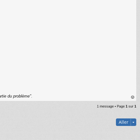
C
rtie du problème".
au
1 message • Page
1
sur
1
t
Aller