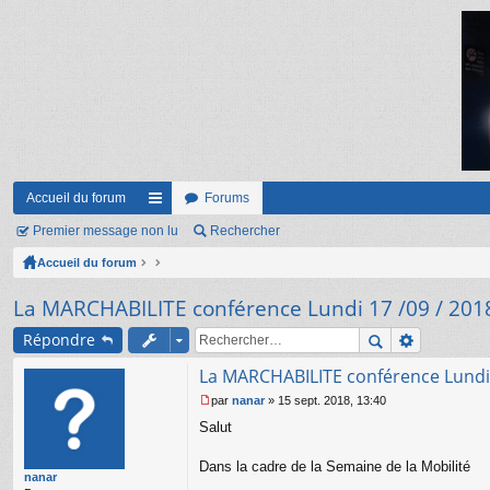
Accueil du forum
Forums
Premier message non lu
ac
Rechercher
Accueil du forum
co
ur
La MARCHABILITE conférence Lundi 17 /09 / 201
ci
Répondre
s
La MARCHABILITE conférence Lundi 
par
nanar
»
15 sept. 2018, 13:40
M
Salut
e
s
s
Dans la cadre de la Semaine de la Mobilité
nanar
a