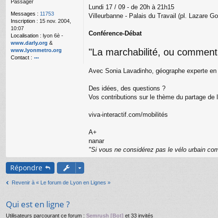
Passager
g
Lundi 17 / 09 - de 20h à 21h15
e
Messages :
11753
Villeurbanne - Palais du Travail (pl. Lazare G
n
Inscription :
15 nov. 2004,
o
10:07
n
Conférence-Débat
Localisation :
lyon 6è -
l
www.darly.org
&
u
"La marchabilité, ou comment 
www.lyonmetro.org
Contact :
o
Avec Sonia Lavadinho, géographe experte en m
nt
ac
te
Des idées, des questions ?
r
Vos contributions sur le thème du partage de 
n
a
viva-interactif.com/mobilités
n
ar
A+
nanar
"Si vous ne considérez pas le vélo urbain com
Répondre
Revenir à « Le forum de Lyon en Lignes »
Qui est en ligne ?
Utilisateurs parcourant ce forum :
Semrush [Bot]
et 33 invités