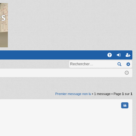
R
A
on
ns
Q
ne
cri
xi
pti
on
on
Premier message non lu
• 1 message • Page
1
sur
1
Citati