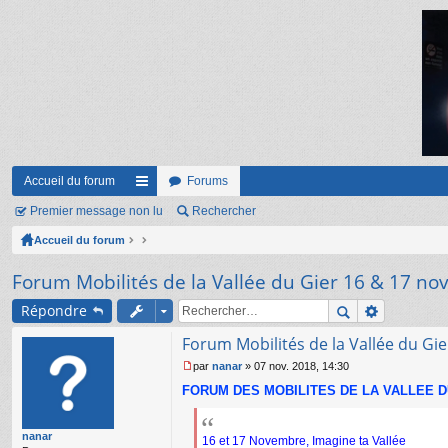
Accueil du forum
Forums
Premier message non lu
ac
Rechercher
Accueil du forum
co
ur
Forum Mobilités de la Vallée du Gier 16 & 17 no
ci
Répondre
s
Forum Mobilités de la Vallée du Gi
par
nanar
»
07 nov. 2018, 14:30
M
FORUM DES MOBILITES DE LA VALLEE D
e
s
s
nanar
a
16 et 17 Novembre, Imagine ta Vallée