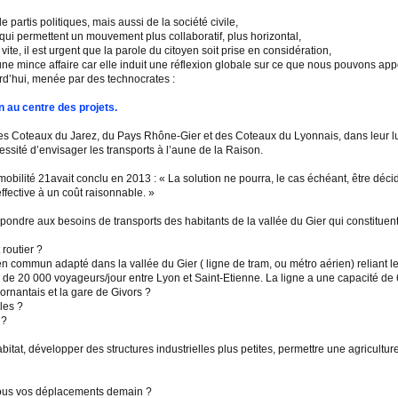
 partis politiques, mais aussi de la société civile,
ui permettent un mouvement plus collaboratif, plus horizontal,
ite, il est urgent que la parole du citoyen soit prise en considération,
ne mince affaire car elle induit une réflexion globale sur ce que nous pouvons app
urd’hui, menée par des technocrates :
en au centre des projets.
Coteaux du Jarez, du Pays Rhône-Gier et des Coteaux du Lyonnais, dans leur lutte c
cessité d’envisager les transports à l’aune de la Raison.
mobilité 21avait conclu en 2013 : « La solution ne pourra, le cas échéant, être déc
effective à un coût raisonnable. »
ndre aux besoins de transports des habitants de la vallée du Gier qui constituent 
 routier ?
en commun adapté dans la vallée du Gier ( ligne de tram, ou métro aérien) reliant le
rès de 20 000 voyageurs/jour entre Lyon et Saint-Etienne. La ligne a une capacité d
rnantais et la gare de Givors ?
les ?
 ?
bitat, développer des structures industrielles plus petites, permettre une agricultu
us vos déplacements demain ?