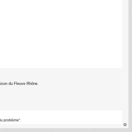
Maison du Fleuve Rhône.
du problème".
au