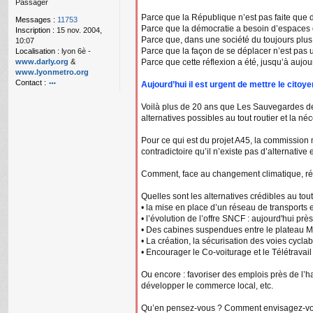
Passager
g
e
Parce que la République n’est pas faite que de
Messages :
11753
n
Parce que la démocratie a besoin d’espaces q
Inscription :
15 nov. 2004,
o
Parce que, dans une société du toujours plus v
10:07
n
Parce que la façon de se déplacer n’est pas u
Localisation :
lyon 6è -
l
www.darly.org
&
Parce que cette réflexion a été, jusqu’à aujo
u
www.lyonmetro.org
Contact :
Aujourd’hui il est urgent de mettre le citoy
o
nt
Voilà plus de 20 ans que Les Sauvegardes des 
ac
alternatives possibles au tout routier et la né
te
r
Pour ce qui est du projet A45, la commission 
n
contradictoire qu’il n’existe pas d’alternative 
a
n
Comment, face au changement climatique, répo
ar
Quelles sont les alternatives crédibles au tout
• la mise en place d’un réseau de transports 
• l’évolution de l’offre SNCF : aujourd'hui p
• Des cabines suspendues entre le plateau Mo
• La création, la sécurisation des voies cyclab
• Encourager le Co-voiturage et le Télétravail
Ou encore : favoriser des emplois près de l’ha
développer le commerce local, etc.
Qu’en pensez-vous ? Comment envisagez-vo