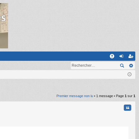
R
A
on
ns
Q
ne
cri
xi
pti
on
on
Premier message non lu
• 1 message • Page
1
sur
1
Citati