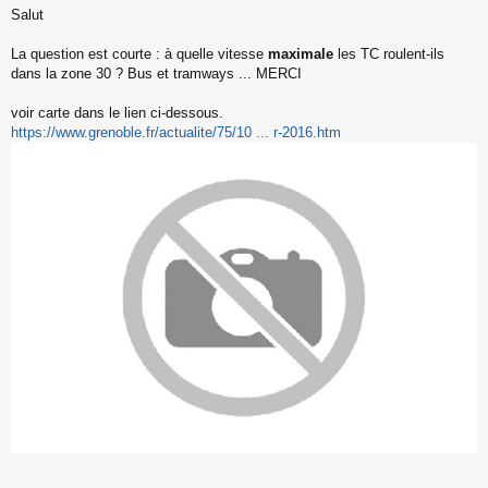
Salut
e
s
s
La question est courte : à quelle vitesse
maximale
les TC roulent-ils
a
dans la zone 30 ? Bus et tramways ... MERCI
g
e
voir carte dans le lien ci-dessous.
n
o
https://www.grenoble.fr/actualite/75/10 ... r-2016.htm
n
l
u