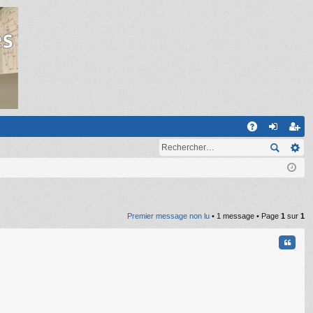
R
A
on
ns
Q
ne
cri
xi
pti
on
on
Premier message non lu
• 1 message • Page
1
sur
1
Citati