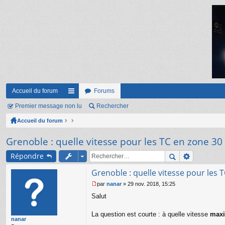
Accueil du forum
Forums
Premier message non lu
ac
Rechercher
Accueil du forum
co
ur
Grenoble : quelle vitesse pour les TC en zone 30 
ci
Répondre
s
Grenoble : quelle vitesse pour les 
par
nanar
»
29 nov. 2018, 15:25
M
Salut
e
s
s
La question est courte : à quelle vitesse
maxi
nanar
a