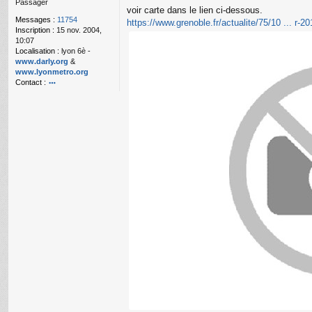
Passager
g
voir carte dans le lien ci-dessous.
e
Messages :
11754
https://www.grenoble.fr/actualite/75/10 ... r-2
n
Inscription :
15 nov. 2004,
o
10:07
n
Localisation :
lyon 6è -
l
www.darly.org
&
u
www.lyonmetro.org
Contact :
o
nt
ac
te
r
n
a
n
ar