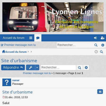
Accueil du forum
Premier message non lu
ac
or
on
ns
Accueil du forum
co
u
ne
cri
ec
Site d'urbanisme
ur
m
xi
pti
her
ci
s
on
on
Répondre
ch
er
Premier message non lu
s
• 1 message • Page
1
sur
1
nanar
Passager
Cita
Site d'urbanisme
31 déc. 2018, 12:53
M
Salut
e