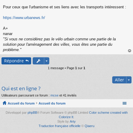
s
s
Pour ceux que l'urbanisme et ses liens avec les transports intéressent :
a
g
https://www.urbanews.fr/
e
n
o
A+
n
nanar
l
"Si vous ne considérez pas le vélo urbain comme une partie de la
u
solution pour l'aménagement des villes, vous êtes une partie du
problème."
au
Répondre
t
1 message • Page
1
sur
1
Aller
Qui est en ligne ?
Utilisateurs parcourant ce forum :
mcse
et 41 invités
Accueil du forum
Accueil du forum
Développé par
phpBB
® Forum Software © phpBB Limited
Color scheme created with
Colorize It
.
Style by
Arty
Traduction française officielle
©
Qiaeru