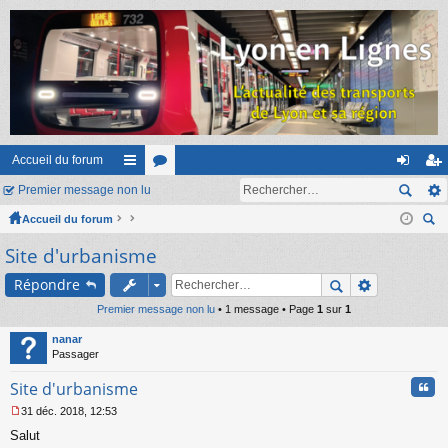
Accueil du forum
Premier message non lu
ac
or
on
ns
Accueil du forum
co
u
ne
cri
ec
Site d'urbanisme
ur
m
xi
pti
her
ci
s
on
on
Répondre
ch
er
Premier message non lu
s
• 1 message • Page
1
sur
1
nanar
Passager
Cita
Site d'urbanisme
31 déc. 2018, 12:53
M
Salut
e