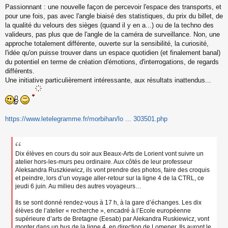
Passionnant : une nouvelle façon de percevoir l'espace des transports, et
e
s
pour une fois, pas avec l'angle biaisé des statistiques, du prix du billet, de
s
la qualité du velours des sièges (quand il y en a...) ou de la techno des
a
valideurs, pas plus que de l'angle de la caméra de surveillance. Non, une
g
approche totalement différente, ouverte sur la sensibilité, la curiosité,
e
l'idée qu'on puisse trouver dans un espace quotidien (et finalement banal)
n
o
du potentiel en terme de création d'émotions, d'interrogations, de regards
n
différents.
l
Une initiative particulièrement intéressante, aux résultats inattendus...
u
https://www.letelegramme.fr/morbihan/lo ... 303501.php
Dix élèves en cours du soir aux Beaux-Arts de Lorient vont suivre un
atelier hors-les-murs peu ordinaire. Aux côtés de leur professeur
Aleksandra Ruszkiewicz, ils vont prendre des photos, faire des croquis
et peindre, lors d’un voyage aller-retour sur la ligne 4 de la CTRL, ce
jeudi 6 juin. Au milieu des autres voyageurs…
Ils se sont donné rendez-vous à 17 h, à la gare d’échanges. Les dix
élèves de l’atelier « recherche », encadré à l’Ecole européenne
supérieure d’arts de Bretagne (Eesab) par Alekandra Ruskiewicz, vont
monter dans un bus de la ligne 4, en direction de Lomener. Ils auront le