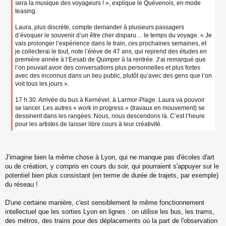
sera la musique des voyageurs ! », explique le Quévenois, en mode
teasing.
Laura, plus discrète, compte demander à plusieurs passagers
d’évoquer le souvenir d’un être cher disparu… le temps du voyage. « Je
vais prolonger l’expérience dans le train, ces prochaines semaines, et
je collecterai le tout, note l’élève de 47 ans, qui reprend des études en
première année à l’Eesab de Quimper à la rentrée. J’ai remarqué que
l’on pouvait avoir des conversations plus personnelles et plus fortes
avec des inconnus dans un lieu public, plutôt qu’avec des gens que l’on
voit tous les jours ».
17 h 30. Arrivée du bus à Kernével, à Larmor-Plage. Laura va pouvoir
se lancer. Les autres « work in progress » (travaux en mouvement) se
dessinent dans les rangées. Nous, nous descendons là. C’est l’heure
pour les artistes de laisser libre cours à leur créativité.
J'imagine bien la même chose à Lyon, qui ne manque pas d'écoles d'art
ou de création, y compris en cours du soir, qui pourraient s'appuyer sur le
potentiel bien plus consistant (en terme de durée de trajets, par exemple)
du réseau !
D'une certaine manière, c'est sensiblement le même fonctionnement
intellectuel que les sorties Lyon en lignes : on utilise les bus, les trams,
des métros, des trains pour des déplacements où la part de l'observation