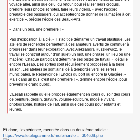
voyage aller, ainsi que celui du retour, pour réaliser leurs croquis,
prendre leurs photos et notes, faire leurs vidéos, « avec l’accord
préalable des passagers, qui accepteront de donner de la matière à cet
exercice », précise l’école des Beaux-Arts.
« Dans un bus, une première ! »
Pas d’exposition à la clé. « Il s’agit de démarrer un travail plastique. Les
ateliers de recherche permettent à des amateurs avertis de continuer à
progresser dans leur exploration. Avec Aleksandra Ruszkiewicz, le
travail se construit autour d’un sujet (un mot, une phrase, un lieu ou une
matière). Chaque participant détermine ses pistes de travail », détaille
encore l’Eesab. Des sorties sont régulièrement proposées à la belle
saison. Les ateliers se sont ainsi déjà téléportés vers les serres
municipales, le Réservoir de l’Enclos du port ou encore la Glacière. «
Mais dans un bus, c’est une première ! », termine encore l’école, pour
prévenir le grand public.
L’Eesab rappelle qu’elle propose également en cours du soir des cours
de peinture, dessin, gravure, volume-sculpture, modèle vivant,
photographie, histoire de l’art, ainsi que des cours pour enfants et
jeunes.
Et donc, l'expérience, racontée dans un deuxième article :
https://www.letelegramme.fr/morbihan/lo ... 304608.php