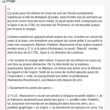
Ça roule pour les élèves en cours du soir de l’Ecole européenne
supérieure d’arts de Bretagne (Eesab). Sept d’entre eux se sont pris au
jeu d’un cours hors-les-murs inédit, ce jeudi après-midi. Embarqués sur
la ligne 4 de la CTRL en direction de Ploemeur, ils ont travaillé autour,
par et pour le voyage.
Certains avaient un appareil photo autour du cou, d’autres un carnet de
notes à la main, une troisième une plaque de cuivre prête à accueillir la
main des voyageurs. Myriam, Frédéric, Maryvonne et les autres avaient
rendez-vous à 17 h, à la gare d’échanges, ce jeudi. Objectif : monter
dans le bus de la CTRL, ligne 4, en direction de Lomener.
« On va faire le voyage aller-retour. Chacun de ces élèves en cours du
soir fera sa propre démarche. On l’a déjà tenté sur le batobus
auparavant. Quand on se déplace, on laisse une place pour la flânerie
du regard et de l’esprit. Sortir de sa zone de confort apporte aussi de
l’inspiration », note, en poinçonnant son billet, la professeure
Aleksandra Ruszkiewicz, aux Beaux-Arts depuis dix ans.
« Seulement les pieds des gens »
17 h 10 : Maryvonne y va de ses photos à chaque nouvelle station. « Je
m’intéresse seulement aux pieds des gens ! », souffle-t-elle. Frédéric,
lui, surprend son monde en se déplaçant dans tous les sens, sa «
partition graphique » en mains. « Je transforme les dessins en sons. Ce