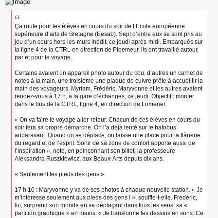
Ça roule pour les élèves en cours du soir de l’Ecole européenne
supérieure d’arts de Bretagne (Eesab). Sept d’entre eux se sont pris au
jeu d’un cours hors-les-murs inédit, ce jeudi après-midi. Embarqués sur
la ligne 4 de la CTRL en direction de Ploemeur, ils ont travaillé autour,
par et pour le voyage.
Certains avaient un appareil photo autour du cou, d’autres un carnet de
notes à la main, une troisième une plaque de cuivre prête à accueillir la
main des voyageurs. Myriam, Frédéric, Maryvonne et les autres avaient
rendez-vous à 17 h, à la gare d’échanges, ce jeudi. Objectif : monter
dans le bus de la CTRL, ligne 4, en direction de Lomener.
« On va faire le voyage aller-retour. Chacun de ces élèves en cours du
soir fera sa propre démarche. On l’a déjà tenté sur le batobus
auparavant. Quand on se déplace, on laisse une place pour la flânerie
du regard et de l’esprit. Sortir de sa zone de confort apporte aussi de
l’inspiration », note, en poinçonnant son billet, la professeure
Aleksandra Ruszkiewicz, aux Beaux-Arts depuis dix ans.
« Seulement les pieds des gens »
17 h 10 : Maryvonne y va de ses photos à chaque nouvelle station. « Je
m’intéresse seulement aux pieds des gens ! », souffle-t-elle. Frédéric,
lui, surprend son monde en se déplaçant dans tous les sens, sa «
partition graphique » en mains. « Je transforme les dessins en sons. Ce