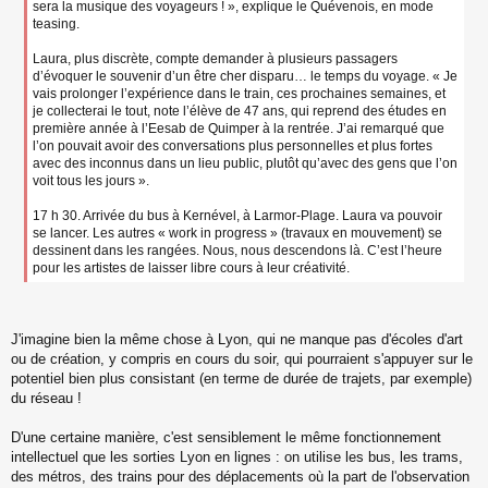
sera la musique des voyageurs ! », explique le Quévenois, en mode
teasing.
Laura, plus discrète, compte demander à plusieurs passagers
d’évoquer le souvenir d’un être cher disparu… le temps du voyage. « Je
vais prolonger l’expérience dans le train, ces prochaines semaines, et
je collecterai le tout, note l’élève de 47 ans, qui reprend des études en
première année à l’Eesab de Quimper à la rentrée. J’ai remarqué que
l’on pouvait avoir des conversations plus personnelles et plus fortes
avec des inconnus dans un lieu public, plutôt qu’avec des gens que l’on
voit tous les jours ».
17 h 30. Arrivée du bus à Kernével, à Larmor-Plage. Laura va pouvoir
se lancer. Les autres « work in progress » (travaux en mouvement) se
dessinent dans les rangées. Nous, nous descendons là. C’est l’heure
pour les artistes de laisser libre cours à leur créativité.
J'imagine bien la même chose à Lyon, qui ne manque pas d'écoles d'art
ou de création, y compris en cours du soir, qui pourraient s'appuyer sur le
potentiel bien plus consistant (en terme de durée de trajets, par exemple)
du réseau !
D'une certaine manière, c'est sensiblement le même fonctionnement
intellectuel que les sorties Lyon en lignes : on utilise les bus, les trams,
des métros, des trains pour des déplacements où la part de l'observation