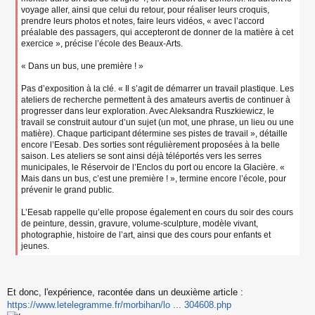
voyage aller, ainsi que celui du retour, pour réaliser leurs croquis,
prendre leurs photos et notes, faire leurs vidéos, « avec l’accord
préalable des passagers, qui accepteront de donner de la matière à cet
exercice », précise l’école des Beaux-Arts.
« Dans un bus, une première ! »
Pas d’exposition à la clé. « Il s’agit de démarrer un travail plastique. Les
ateliers de recherche permettent à des amateurs avertis de continuer à
progresser dans leur exploration. Avec Aleksandra Ruszkiewicz, le
travail se construit autour d’un sujet (un mot, une phrase, un lieu ou une
matière). Chaque participant détermine ses pistes de travail », détaille
encore l’Eesab. Des sorties sont régulièrement proposées à la belle
saison. Les ateliers se sont ainsi déjà téléportés vers les serres
municipales, le Réservoir de l’Enclos du port ou encore la Glacière. «
Mais dans un bus, c’est une première ! », termine encore l’école, pour
prévenir le grand public.
L’Eesab rappelle qu’elle propose également en cours du soir des cours
de peinture, dessin, gravure, volume-sculpture, modèle vivant,
photographie, histoire de l’art, ainsi que des cours pour enfants et
jeunes.
Et donc, l'expérience, racontée dans un deuxième article :
https://www.letelegramme.fr/morbihan/lo ... 304608.php