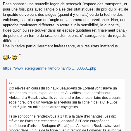
Passionnant : une nouvelle façon de percevoir l'espace des transports, et
e
s
pour une fois, pas avec l'angle biaisé des statistiques, du prix du billet, de
s
la qualité du velours des sièges (quand il y en a...) ou de la techno des
a
valideurs, pas plus que de l'angle de la caméra de surveillance. Non, une
g
approche totalement différente, ouverte sur la sensibilité, la curiosité,
e
l'idée qu'on puisse trouver dans un espace quotidien (et finalement banal)
n
o
du potentiel en terme de création d'émotions, d'interrogations, de regards
n
différents.
l
Une initiative particulièrement intéressante, aux résultats inattendus...
u
https://www.letelegramme.fr/morbihan/lo ... 303501.php
Dix élèves en cours du soir aux Beaux-Arts de Lorient vont suivre un
atelier hors-les-murs peu ordinaire. Aux côtés de leur professeur
Aleksandra Ruszkiewicz, ils vont prendre des photos, faire des croquis
et peindre, lors d’un voyage aller-retour sur la ligne 4 de la CTRL, ce
jeudi 6 juin. Au milieu des autres voyageurs…
Ils se sont donné rendez-vous à 17 h, à la gare d’échanges. Les dix
élèves de l’atelier « recherche », encadré à l’Ecole européenne
supérieure d’arts de Bretagne (Eesab) par Alekandra Ruskiewicz, vont
monter dans un bus de la ligne 4, en direction de Lomener. Ils auront le