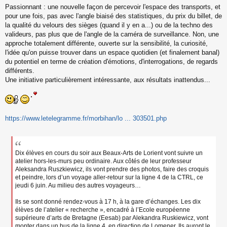
Passionnant : une nouvelle façon de percevoir l'espace des transports, et
e
s
pour une fois, pas avec l'angle biaisé des statistiques, du prix du billet, de
s
la qualité du velours des sièges (quand il y en a...) ou de la techno des
a
valideurs, pas plus que de l'angle de la caméra de surveillance. Non, une
g
approche totalement différente, ouverte sur la sensibilité, la curiosité,
e
l'idée qu'on puisse trouver dans un espace quotidien (et finalement banal)
n
o
du potentiel en terme de création d'émotions, d'interrogations, de regards
n
différents.
l
Une initiative particulièrement intéressante, aux résultats inattendus...
u
https://www.letelegramme.fr/morbihan/lo ... 303501.php
Dix élèves en cours du soir aux Beaux-Arts de Lorient vont suivre un
atelier hors-les-murs peu ordinaire. Aux côtés de leur professeur
Aleksandra Ruszkiewicz, ils vont prendre des photos, faire des croquis
et peindre, lors d’un voyage aller-retour sur la ligne 4 de la CTRL, ce
jeudi 6 juin. Au milieu des autres voyageurs…
Ils se sont donné rendez-vous à 17 h, à la gare d’échanges. Les dix
élèves de l’atelier « recherche », encadré à l’Ecole européenne
supérieure d’arts de Bretagne (Eesab) par Alekandra Ruskiewicz, vont
monter dans un bus de la ligne 4, en direction de Lomener. Ils auront le