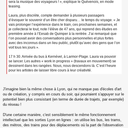
sera la musique des voyageurs ! », explique le Quévenois, en mode
teasing.
Laura, plus discrète, compte demander à plusieurs passagers
d’évoquer le souvenir d’un être cher disparu… le temps du voyage. « Je
vais prolonger l’expérience dans le train, ces prochaines semaines, et
je collecterai le tout, note l’élève de 47 ans, qui reprend des études en
première année à l’Eesab de Quimper à la rentrée. J’ai remarqué que
l’on pouvait avoir des conversations plus personnelles et plus fortes
avec des inconnus dans un lieu public, plutôt qu’avec des gens que l’on
voit tous les jours ».
17 h 30. Arrivée du bus à Kernével, à Larmor-Plage. Laura va pouvoir
se lancer. Les autres « work in progress » (travaux en mouvement) se
dessinent dans les rangées. Nous, nous descendons là. C’est l’heure
pour les artistes de laisser libre cours à leur créativité.
J'imagine bien la même chose à Lyon, qui ne manque pas d'écoles d'art
ou de création, y compris en cours du soir, qui pourraient s'appuyer sur le
potentiel bien plus consistant (en terme de durée de trajets, par exemple)
du réseau !
D'une certaine manière, c'est sensiblement le même fonctionnement
intellectuel que les sorties Lyon en lignes : on utilise les bus, les trams,
des métros, des trains pour des déplacements où la part de l'observation