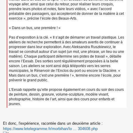
voyage aller, ainsi que celui du retour, pour réaliser leurs croquis,
prendre leurs photos et notes, faire leurs vidéos, « avec l’accord
préalable des passagers, qui accepteront de donner de la matière à cet
exercice », précise l’école des Beaux-Arts.
« Dans un bus, une première ! »
Pas d’exposition à la clé. « Il s’agit de démarrer un travail plastique. Les
ateliers de recherche permettent à des amateurs avertis de continuer à
progresser dans leur exploration. Avec Aleksandra Ruszkiewicz, le
travail se construit autour d’un sujet (un mot, une phrase, un lieu ou une
matière). Chaque participant détermine ses pistes de travail », détaille
encore l’Eesab. Des sorties sont régulièrement proposées à la belle
saison. Les ateliers se sont ainsi déjà téléportés vers les serres
municipales, le Réservoir de l’Enclos du port ou encore la Glacière. «
Mais dans un bus, c’est une première ! », termine encore l’école, pour
prévenir le grand public.
L’Eesab rappelle qu’elle propose également en cours du soir des cours
de peinture, dessin, gravure, volume-sculpture, modèle vivant,
photographie, histoire de l’art, ainsi que des cours pour enfants et
jeunes.
Et donc, l'expérience, racontée dans un deuxième article :
https://www.letelegramme.fr/morbihan/lo ... 304608.php