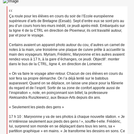
Ça roule pour les élèves en cours du soir de l’Ecole européenne
supérieure d’arts de Bretagne (Eesab). Sept d’entre eux se sont pris au
jeu d’un cours hors-les-murs inédit, ce jeudi après-midi. Embarqués sur
la ligne 4 de la CTRL en direction de Ploemeur, ils ont travaillé autour,
par et pour le voyage.
Certains avaient un appareil photo autour du cou, d’autres un carnet de
notes à la main, une troisième une plaque de cuivre prête à accueillir la
main des voyageurs. Myriam, Frédéric, Maryvonne et les autres avaient
rendez-vous à 17 h, à la gare d’échanges, ce jeudi. Objectif : monter
dans le bus de la CTRL, ligne 4, en direction de Lomener.
« On va faire le voyage aller-retour. Chacun de ces élèves en cours du
soir fera sa propre démarche. On l’a déjà tenté sur le batobus
auparavant. Quand on se déplace, on laisse une place pour la flânerie
du regard et de l’esprit. Sortir de sa zone de confort apporte aussi de
l’inspiration », note, en poinçonnant son billet, la professeure
Aleksandra Ruszkiewicz, aux Beaux-Arts depuis dix ans.
« Seulement les pieds des gens »
17 h 10 : Maryvonne y va de ses photos à chaque nouvelle station. « Je
m’intéresse seulement aux pieds des gens ! », souffle-t-elle. Frédéric,
lui, surprend son monde en se déplaçant dans tous les sens, sa «
partition graphique » en mains. « Je transforme les dessins en sons. Ce