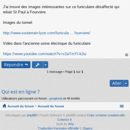
s
s
J'ai trouvé des images intéressantes sur ce funiculaire désaffecté qui
a
reliait St Paul à Fourvière.
g
e
Images du tunnel:
n
o
n
http://www.souterrain-lyon.com/funicula ... fourviere/
l
u
Vidéo dans l'ancienne usine électrique du funiculaire
https://www.youtube.com/watch?v=v2aYmYI-k2w
au
Répondre
t
1 message • Page
1
sur
1
Aller
Qui est en ligne ?
Utilisateurs parcourant ce forum :
greglomb
et 40 invités
Accueil du forum
Accueil du forum
Développé par
phpBB
® Forum Software © phpBB Limited
Color scheme created with
Colorize It
.
Style by
Arty
Traduction française officielle
©
Qiaeru