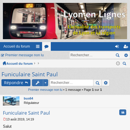
Accueil du forum
Premier message non lu
ac
or
on
ns
Accueil du forum
co
u
ne
cri
ec
Funiculaire Saint Paul
ur
m
xi
pti
her
ci
s
on
on
Répondre
ch
er
Premier message non lu
s
• 1 message • Page
1
sur
1
bus64
Régulateur
Cita
Funiculaire Saint Paul
13 août 2019, 14:19
M
Salut
e