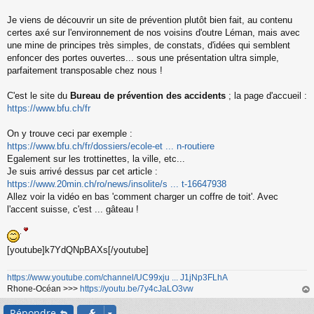
s
s
Je viens de découvrir un site de prévention plutôt bien fait, au contenu
a
certes axé sur l'environnement de nos voisins d'outre Léman, mais avec
g
une mine de principes très simples, de constats, d'idées qui semblent
e
enfoncer des portes ouvertes... sous une présentation ultra simple,
n
o
parfaitement transposable chez nous !
n
l
C'est le site du
Bureau de prévention des accidents
; la page d'accueil :
u
https://www.bfu.ch/fr
On y trouve ceci par exemple :
https://www.bfu.ch/fr/dossiers/ecole-et ... n-routiere
Egalement sur les trottinettes, la ville, etc...
Je suis arrivé dessus par cet article :
https://www.20min.ch/ro/news/insolite/s ... t-16647938
Allez voir la vidéo en bas 'comment charger un coffre de toit'. Avec
l'accent suisse, c'est ... gâteau !
[youtube]k7YdQNpBAXs[/youtube]
https://www.youtube.com/channel/UC99xju ... J1jNp3FLhA
Rhone-Océan >>>
https://youtu.be/7y4cJaLO3vw
au
Répondre
t