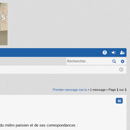
R
A
on
ns
Q
ne
cri
xi
pti
on
on
Premier message non lu
• 1 message • Page
1
sur
1
Citati
é du métro parisien et de ses correspondances :