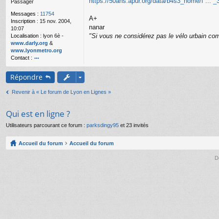
https://50ans.apur.org/data/b4s3_home/f ... _
Passager
g
e
Messages :
11754
A+
n
Inscription :
15 nov. 2004,
o
nanar
10:07
n
"Si vous ne considérez pas le vélo urbain com
Localisation :
lyon 6è -
l
www.darly.org
&
u
www.lyonmetro.org
Contact :
o
nt
Répondre
ac
te
Revenir à « Le forum de Lyon en Lignes »
r
n
a
Qui est en ligne ?
n
ar
Utilisateurs parcourant ce forum :
parksdingy95
et 23 invités
Accueil du forum
Accueil du forum
D