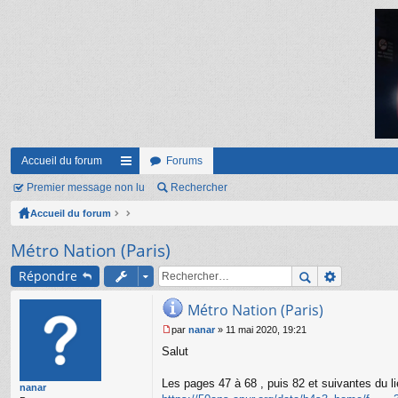
Accueil du forum
Forums
Premier message non lu
ac
Rechercher
Accueil du forum
co
ur
Métro Nation (Paris)
ci
Répondre
s
Métro Nation (Paris)
par
nanar
»
11 mai 2020, 19:21
M
Salut
e
s
s
Les pages 47 à 68 , puis 82 et suivantes du l
nanar
a