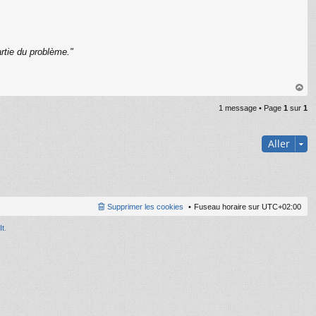
rtie du problème."
C
au
1 message • Page
1
sur
1
t
Aller
Supprimer les cookies
Fuseau horaire sur
UTC+02:00
It
.