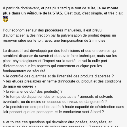
s
s
A partir de dorénavant, et pas plus tard que tout de suite,
je ne monte
a
plus
dans un véhicule de la STAS.
C'est tout, c'est simple, et très clair.
g
e
n
o
Pour économiser sur des procédures manuelles, il est prévu
n
d'automatiser la désinfection par la pulvérisation de produit depuis un
l
réservoir situé sur le toit, avec une temporisation de 2 minutes.
u
Le dispositif est développé par des techniciens et des entreprises qui
semblent disposer du savoir et du savoir faire technique, mais sur les
plans physiologiques et l'impact sur la santé, je n'ai lu nulle part
d'information sur les aspects qui concernent quelque peu les
fondamentaux de sécurité :
> le contrôle des quantités et de l'intensité des produits dispersés ?
> les études préalables en terme d'innocuité du produit et des conditions
de mise en oeuvre ?
> la rémanence du / des produit(s) ?
> le temps de disparition des principes actifs / aérosols et solvants
éventuels, ou du moins en dessous du niveau de dangerosité ?
> la persistence des produits actifs à haute capacité de désinfection dans
l'air pendant que les passagers et le conducteur sont à bord ?
> et toutes ces questions qui devraient être posées, analysées, et