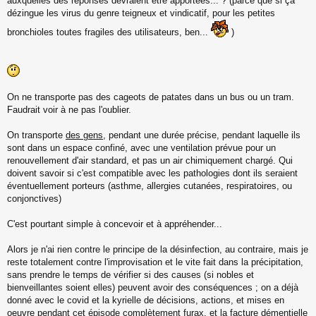
auxquelles des réponses devraient être apportées... ? (parce que si ça
dézingue les virus du genre teigneux et vindicatif, pour les petites
bronchioles toutes fragiles des utilisateurs, ben...
)
On ne transporte pas des cageots de patates dans un bus ou un tram.
Faudrait voir à ne pas l'oublier.
On transporte
des gens
, pendant une durée précise, pendant laquelle ils
sont dans un espace confiné, avec une ventilation prévue pour un
renouvellement d'air standard, et pas un air chimiquement chargé. Qui
doivent savoir si c'est compatible avec les pathologies dont ils seraient
éventuellement porteurs (asthme, allergies cutanées, respiratoires, ou
conjonctives)
C'est pourtant simple à concevoir et à appréhender...
Alors je n'ai rien contre le principe de la désinfection, au contraire, mais je
reste totalement contre l'improvisation et le vite fait dans la précipitation,
sans prendre le temps de vérifier si des causes (si nobles et
bienveillantes soient elles) peuvent avoir des conséquences ; on a déjà
donné avec le covid et la kyrielle de décisions, actions, et mises en
oeuvre pendant cet épisode complètement furax, et la facture démentielle