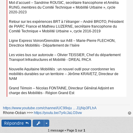
Mot d’accueil – Sandrine ROUSIC, secrétaire francophone et Amélia
RUNG, membres du Comité Technique « Mobilité Urbaine », cycle
2020-2023
Retour sur les expériences BRT à l’étranger – André BROTO, Président
de PIARC France et Mathieu LUZERNE, secrétaire francophone du
Comité Technique « Mobilité Urbaine », cycle 2016-2019
Ligne Express Voiron/Grenoble sur A48 – Marie-Pierre FLECHON,
Directrice Mobilités - Département de l’Isère
Les voies bus sur autoroute – Olivier TEISSIER, Chef du département
Transport Infrastructures et Mobilité - DREAL PACA
Nouvelle Aquitaine Mobilités : un nouvel outil pour coordonner les
mobilités durables sur un territoire – Jérôme KRAVETZ, Directeur de
NAM
Grand Témoin – Nicolas FONTAINE, Directeur Général Adjoint en
charge des Mobilités - Région Grand Est
https://www.youtube.com/channel/UC99xju ... J1jNp3FLhA
Rhone-Océan >>>
https://youtu.be/7y4cJaLO3vw
au
Répondre
t
1 message • Page
1
sur
1