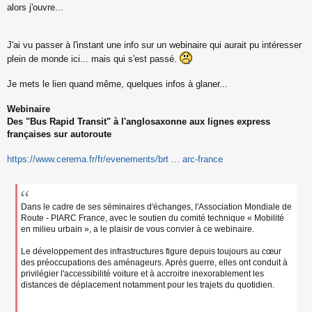
s
alors j'ouvre...
s
a
g
J'ai vu passer à l'instant une info sur un webinaire qui aurait pu intéresser
e
plein de monde ici... mais qui s'est passé.
n
o
n
Je mets le lien quand même, quelques infos à glaner...
l
u
Webinaire
Des "Bus Rapid Transit" à l'anglosaxonne aux lignes express
françaises sur autoroute
https://www.cerema.fr/fr/evenements/brt ... arc-france
Dans le cadre de ses séminaires d'échanges, l'Association Mondiale de
Route - PIARC France, avec le soutien du comité technique « Mobilité
en milieu urbain », a le plaisir de vous convier à ce webinaire.
Le développement des infrastructures figure depuis toujours au cœur
des préoccupations des aménageurs. Après guerre, elles ont conduit à
privilégier l'accessibilité voiture et à accroitre inexorablement les
distances de déplacement notamment pour les trajets du quotidien.