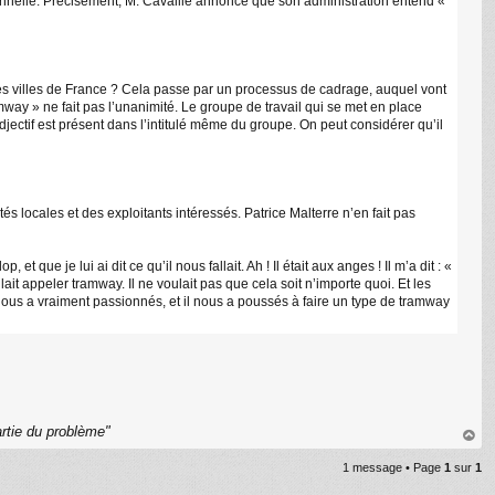
tionnelle. Précisément, M. Cavaillé annonce que son administration entend «
s villes de France ? Cela passe par un processus de cadrage, auquel vont
ramway » ne fait pas l’unanimité. Le groupe de travail qui se met en place
jectif est présent dans l’intitulé même du groupe. On peut considérer qu’il
s locales et des exploitants intéressés. Patrice Malterre n’en fait pas
ue je lui ai dit ce qu’il nous fallait. Ah ! Il était aux anges ! Il m’a dit : «
ulait appeler tramway. Il ne voulait pas que cela soit n’importe quoi. Et les
l nous a vraiment passionnés, et il nous a poussés à faire un type de tramway
rtie du problème"
au
1 message • Page
1
sur
1
t