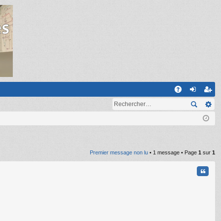
R
A
on
ns
Q
ne
cri
xi
pti
on
on
Premier message non lu
• 1 message • Page
1
sur
1
Citati