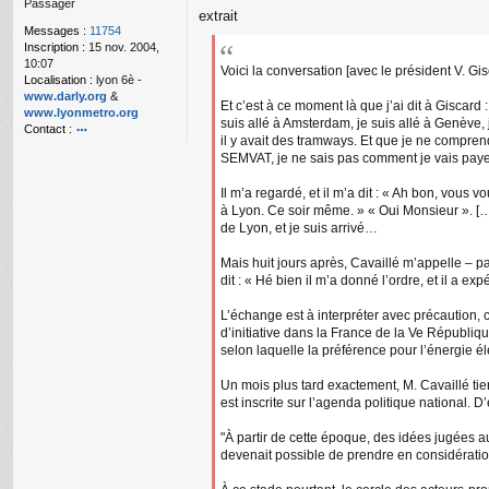
Passager
g
extrait
e
Messages :
11754
n
Inscription :
15 nov. 2004,
o
10:07
n
Voici la conversation [avec le président V. Gi
Localisation :
lyon 6è -
l
www.darly.org
&
u
Et c’est à ce moment là que j’ai dit à Giscard 
www.lyonmetro.org
suis allé à Amsterdam, je suis allé à Genève, je
Contact :
il y avait des tramways. Et que je ne compre
o
SEMVAT, je ne sais pas comment je vais payer l
nt
ac
Il m’a regardé, et il m’a dit : « Ah bon, vous v
te
à Lyon. Ce soir même. » « Oui Monsieur ». […] 
r
de Lyon, et je suis arrivé…
n
a
n
Mais huit jours après, Cavaillé m’appelle – par
ar
dit : « Hé bien il m’a donné l’ordre, et il a
L’échange est à interpréter avec précaution, c
d’initiative dans la France de la Ve Républi
selon laquelle la préférence pour l’énergie éle
Un mois plus tard exactement, M. Cavaillé tie
est inscrite sur l’agenda politique national. 
"À partir de cette époque, des idées jugées a
devenait possible de prendre en considération