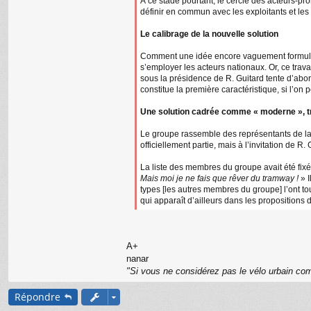
À ce stade pourtant, le cercle des acteurs-pr
définir en commun avec les exploitants et les 
Le calibrage de la nouvelle solution
Comment une idée encore vaguement formulée 
s’employer les acteurs nationaux. Or, ce travai
sous la présidence de R. Guitard tente d’abor
constitue la première caractéristique, si l’on pe
Une solution cadrée comme « moderne », tr
Le groupe rassemble des représentants de la D
officiellement partie, mais à l’invitation de R. 
La liste des membres du groupe avait été fixée 
Mais moi je ne fais que rêver du tramway !
» I
types [les autres membres du groupe] l’ont tou
qui apparaît d’ailleurs dans les propositions
A+
nanar
"Si vous ne considérez pas le vélo urbain com
Répondre