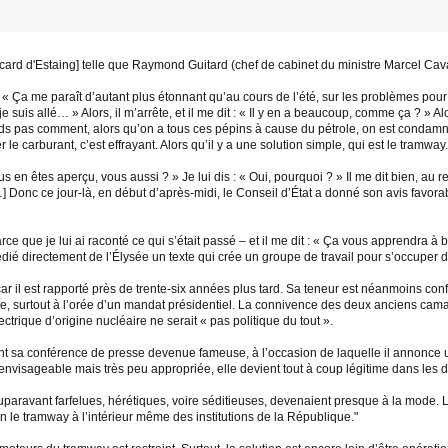
scard d'Estaing] telle que Raymond Guitard (chef de cabinet du ministre Marcel Cavai
: « Ça me paraît d’autant plus étonnant qu’au cours de l’été, sur les problèmes pour 
 suis allé… » Alors, il m’arrête, et il me dit : « Il y en a beaucoup, comme ça ? » Alor
nds pas comment, alors qu’on a tous ces pépins à cause du pétrole, on est condamné
e carburant, c’est effrayant. Alors qu’il y a une solution simple, qui est le tramway.
ous en êtes aperçu, vous aussi ? » Je lui dis : « Oui, pourquoi ? » Il me dit bien, au r
Donc ce jour-là, en début d’après-midi, le Conseil d’État a donné son avis favorable
ce que je lui ai raconté ce qui s’était passé – et il me dit : « Ça vous apprendra à bl
 expédié directement de l’Élysée un texte qui crée un groupe de travail pour s’occu
ar il est rapporté près de trente-six années plus tard. Sa teneur est néanmoins conf
que, surtout à l’orée d’un mandat présidentiel. La connivence des deux anciens cam
ctrique d’origine nucléaire ne serait « pas politique du tout ».
nt sa conférence de presse devenue fameuse, à l’occasion de laquelle il annonce un
D’envisageable mais très peu appropriée, elle devient tout à coup légitime dans les 
uparavant farfelues, hérétiques, voire séditieuses, devenaient presque à la mode. L
 le tramway à l’intérieur même des institutions de la République."