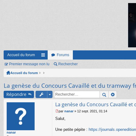
Accueil du forum
Forums
Premier message non lu
ac
Rechercher
Accueil du forum
co
ur
La genèse du Concours Cavaillé et du tramway f
ci
Répondre
s
La genèse du Concours Cavaillé et 
par
nanar
»
12 sept. 2021, 01:14
M
Salut,
e
s
s
Une petite pépite :
https://journals.openeditio
nanar
a