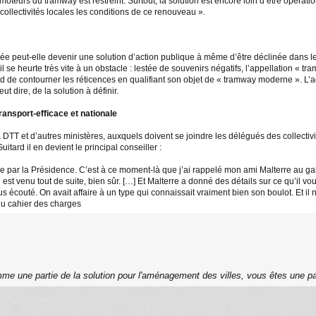
omoteurs du tramway est restreint. Surtout, la solution est encore loin d’être opéra
collectivités locales les conditions de ce renouveau ».
peut-elle devenir une solution d’action publique à même d’être déclinée dans le
l se heurte très vite à un obstacle : lestée de souvenirs négatifs, l’appellation « t
d de contourner les réticences en qualifiant son objet de « tramway moderne ». L’ad
ut dire, de la solution à définir.
ansport-efficace et nationale
TT et d’autres ministères, auxquels doivent se joindre les délégués des collectivité
Guitard il en devient le principal conseiller :
par la Présidence. C’est à ce moment-là que j’ai rappelé mon ami Malterre au galop, et q
l est venu tout de suite, bien sûr. […] Et Malterre a donné des détails sur ce qu’il vo
s écouté. On avait affaire à un type qui connaissait vraiment bien son boulot. Et i
 du cahier des charges
me une partie de la solution pour l'aménagement des villes, vous êtes une pa