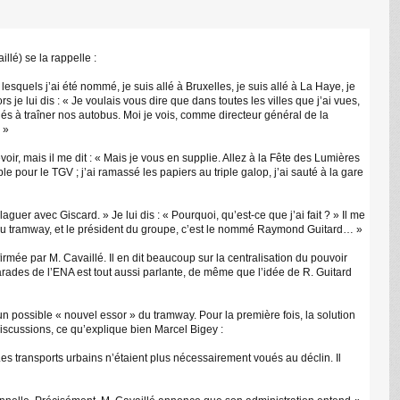
llé) se la rappelle :
lesquels j’ai été nommé, je suis allé à Bruxelles, je suis allé à La Haye, je
s je lui dis : « Je voulais vous dire que dans toutes les villes que j’ai vues,
C
s à traîner nos autobus. Moi je vois, comme directeur général de la
 »
evoir, mais il me dit : « Mais je vous en supplie. Allez à la Fête des Lumières
 pour le TGV ; j’ai ramassé les papiers au triple galop, j’ai sauté à la gare
aguer avec Giscard. » Je lui dis : « Pourquoi, qu’est-ce que j’ai fait ? » Il me
per du tramway, et le président du groupe, c’est le nommé Raymond Guitard… »
irmée par M. Cavaillé. Il en dit beaucoup sur la centralisation du pouvoir
arades de l’ENA est tout aussi parlante, de même que l’idée de R. Guitard
 possible « nouvel essor » du tramway. Pour la première fois, la solution
discussions, ce qu’explique bien Marcel Bigey :
es transports urbains n’étaient plus nécessairement voués au déclin. Il