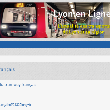
rançais
du tramway français
n.org/rhcf/2132?lang=fr