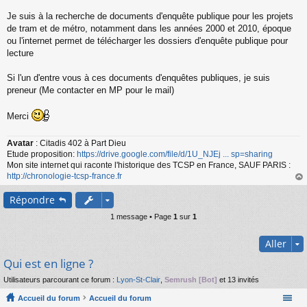
s
s
Je suis à la recherche de documents d'enquête publique pour les projets
a
de tram et de métro, notamment dans les années 2000 et 2010, époque
g
ou l'internet permet de télécharger les dossiers d'enquête publique pour
e
lecture
n
o
n
Si l'un d'entre vous à ces documents d'enquêtes publiques, je suis
l
preneur (Me contacter en MP pour le mail)
u
Merci
Avatar
: Citadis 402 à Part Dieu
Etude proposition:
https://drive.google.com/file/d/1U_NJEj ... sp=sharing
Mon site internet qui raconte l'historique des TCSP en France, SAUF PARIS :
http://chronologie-tcsp-france.fr
au
Répondre
t
1 message • Page
1
sur
1
Aller
Qui est en ligne ?
Utilisateurs parcourant ce forum :
Lyon-St-Clair
,
Semrush [Bot]
et 13 invités
Accueil du forum
Accueil du forum