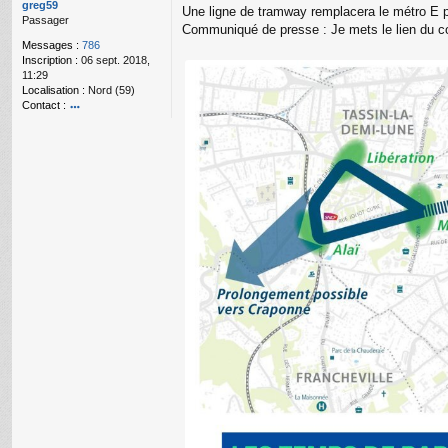
g
greg59
Une ligne de tramway remplacera le métro E p
e
Passager
Communiqué de presse : Je mets le lien du c
n
Messages :
786
o
Inscription :
06 sept. 2018,
n
11:29
l
Localisation :
Nord (59)
u
Contact :
o
nt
ac
te
r
gr
e
g
59