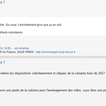
e ?
le. Du coup, c'est tellement gros que ça se voit.
défauts volontaires.
d/1U_NJEj ... sp=sharing
TCSP en France, SAUF PARIS :
http://chronologie-tcsp-france.fr
e ?
elève les dispositions volontairement m.rdiques de la variante tram de 2017
me une partie de la solution pour l'aménagement des villes, vous êtes une pa