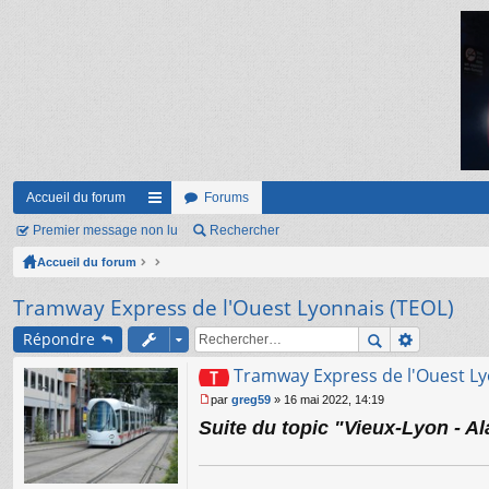
Accueil du forum
Forums
Premier message non lu
ac
Rechercher
Accueil du forum
co
ur
Tramway Express de l'Ouest Lyonnais (TEOL)
ci
Répondre
s
Tramway Express de l'Ouest Ly
par
greg59
»
16 mai 2022, 14:19
M
Suite du topic "Vieux-Lyon - Al
e
s
s
a