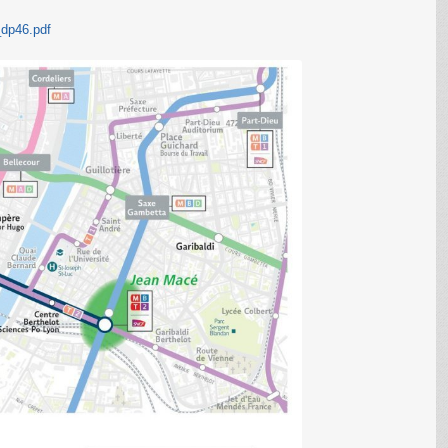
_dp46.pdf
C