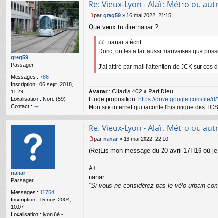
Re: Vieux-Lyon - Alaï : Métro ou autr
ac
te
par
greg59
»
16 mai 2022, 21:15
r
M
Que veux tu dire nanar ?
n
e
a
s
n
nanar a écrit :
s
ar
a
Donc, on les a fait aussi mauvaises que possib
g
greg59
e
Passager
J'ai attiré par mail l'attention de JCK sur ces 
n
Messages :
786
o
Inscription :
06 sept. 2018,
n
Avatar
: Citadis 402 à Part Dieu
11:29
l
Localisation :
Nord (59)
Etude proposition:
https://drive.google.com/file/
u
Contact :
Mon site internet qui raconte l'historique des 
o
nt
Re: Vieux-Lyon - Alaï : Métro ou autr
ac
te
par
nanar
»
16 mai 2022, 22:10
r
M
(Re)Lis mon message du 20 avril 17H16 où je r
gr
e
e
s
g
s
A+
nanar
59
a
nanar
Passager
g
"Si vous ne considérez pas le vélo urbain com
e
Messages :
11754
n
Inscription :
15 nov. 2004,
o
10:07
n
Localisation :
lyon 6è -
l