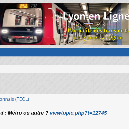
onnais (TEOL)
aï : Métro ou autre ?
viewtopic.php?t=12745