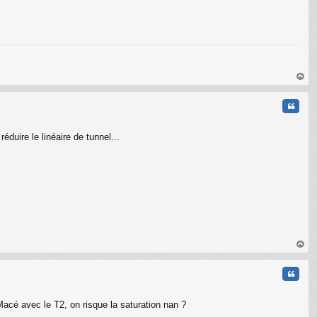
au
t
Citati
éduire le linéaire de tunnel...
au
t
Citati
acé avec le T2, on risque la saturation nan ?