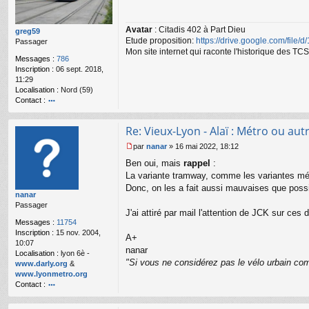
s
a
Avatar
: Citadis 402 à Part Dieu
g
greg59
Etude proposition:
https://drive.google.com/file/
e
Passager
n
Mon site internet qui raconte l'historique des 
Messages :
786
o
Inscription :
06 sept. 2018,
n
11:29
l
Localisation :
Nord (59)
u
Contact :
o
nt
Re: Vieux-Lyon - Alaï : Métro ou autr
ac
te
par
nanar
»
16 mai 2022, 18:12
r
M
Ben oui, mais
rappel
:
gr
e
e
s
La variante tramway, comme les variantes mét
g
s
Donc, on les a fait aussi mauvaises que possi
nanar
59
a
Passager
g
J'ai attiré par mail l'attention de JCK sur ces 
e
Messages :
11754
n
Inscription :
15 nov. 2004,
o
A+
10:07
n
nanar
Localisation :
lyon 6è -
l
"Si vous ne considérez pas le vélo urbain com
www.darly.org
&
u
www.lyonmetro.org
Contact :
o
nt