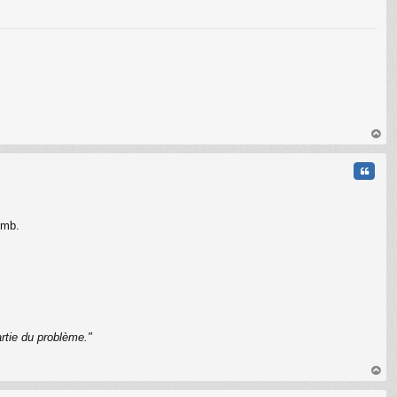
C
au
t
Citati
omb.
rtie du problème."
C
au
t