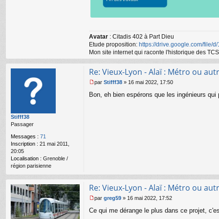
Avatar
: Citadis 402 à Part Dieu
Etude proposition:
https://drive.google.com/file/
Mon site internet qui raconte l'historique des 
Re: Vieux-Lyon - Alaï : Métro ou autr
par
Stifff38
»
16 mai 2022, 17:50
M
Bon, eh bien espérons que les ingénieurs qui pl
e
s
s
Stifff38
a
Passager
g
e
Messages :
71
n
Inscription :
21 mai 2011,
o
20:05
n
Localisation :
Grenoble /
l
région parisienne
u
Re: Vieux-Lyon - Alaï : Métro ou autr
par
greg59
»
16 mai 2022, 17:52
M
Ce qui me dérange le plus dans ce projet, c'
e
s