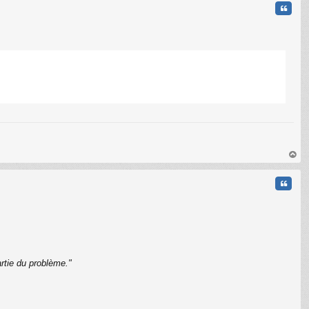
Citati
C
au
t
Citati
rtie du problème."