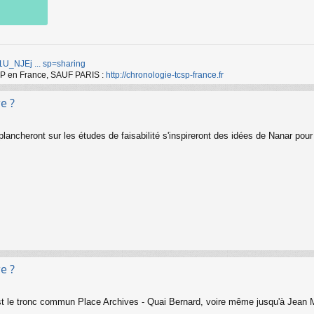
d/1U_NJEj ... sp=sharing
TCSP en France, SAUF PARIS :
http://chronologie-tcsp-france.fr
e ?
ancheront sur les études de faisabilité s'inspireront des idées de Nanar pour r
e ?
est le tronc commun Place Archives - Quai Bernard, voire même jusqu'à Jean M