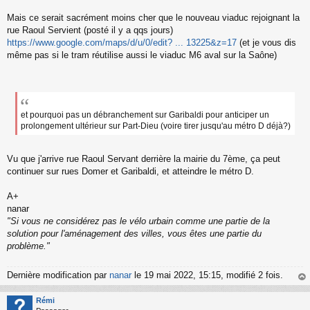
Mais ce serait sacrément moins cher que le nouveau viaduc rejoignant la
rue Raoul Servient (posté il y a qqs jours)
https://www.google.com/maps/d/u/0/edit? ... 13225&z=17
(et je vous dis
même pas si le tram réutilise aussi le viaduc M6 aval sur la Saône)
et pourquoi pas un débranchement sur Garibaldi pour anticiper un
prolongement ultérieur sur Part-Dieu (voire tirer jusqu'au métro D déjà?)
Vu que j'arrive rue Raoul Servant derrière la mairie du 7ème, ça peut
continuer sur rues Domer et Garibaldi, et atteindre le métro D.
A+
nanar
"Si vous ne considérez pas le vélo urbain comme une partie de la
solution pour l'aménagement des villes, vous êtes une partie du
problème."
Dernière modification par
nanar
le 19 mai 2022, 15:15, modifié 2 fois.
au
t
Rémi