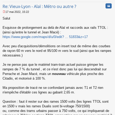
Cita
Re: Vieux-Lyon - Alaï : Métro ou autre ?
17 mai 2022, 15:22
M
Salut
e
s
s
Esquisse de prolongement au delà de Alaï et raccords aux rails TTOL :
a
(ainsi qu'entre le tunnel et Jean Macé) :
g
https://www.google.com/maps/d/u/0/edit? ... 51833&z=17
e
n
o
Avec peu d'acquisitions/démolitions on insert tout de même des courbes
n
de rayon 60 m vers le nord et 95/100 m vers le sud (ainsi que les rampes
l
nécessaires.)
u
Je ne pense pas que le matériel tram-train actuel puisse grimper les
rampes de 7 % du tunnel , et ce n'est donc pas lui qui descendrait sur
Perrache et Jean Macé, mais un
nouveau
véhicule plus proche des
Citadis, et motorisé à 100 %.
Ma proposition de tracé ne se confondant jamais avec T1 et T2 rien
n'empêche d'établir ces lignes au gabarit 2,65 m.
Question : faut il rester sur des rames 1500 volts (les lignes TTOL sont
en 1500 v mais les rames Dualis sont bi-voltage 750/1500)
ou, comme des trams urbains passer à 750 volts, ce qui impliquerait de