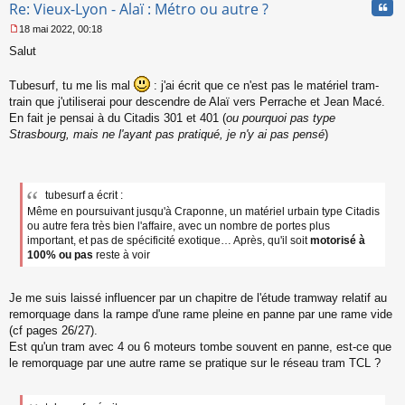
Cita
Re: Vieux-Lyon - Alaï : Métro ou autre ?
18 mai 2022, 00:18
M
Salut
e
s
s
Tubesurf, tu me lis mal
: j'ai écrit que ce n'est pas le matériel tram-
a
train que j'utiliserai pour descendre de Alaï vers Perrache et Jean Macé.
g
En fait je pensai à du Citadis 301 et 401 (
ou pourquoi pas type
e
Strasbourg, mais ne l'ayant pas pratiqué, je n'y ai pas pensé
)
n
o
n
l
u
tubesurf a écrit :
Même en poursuivant jusqu'à Craponne, un matériel urbain type Citadis
ou autre fera très bien l'affaire, avec un nombre de portes plus
important, et pas de spécificité exotique… Après, qu'il soit
motorisé à
100% ou pas
reste à voir
Je me suis laissé influencer par un chapitre de l'étude tramway relatif au
remorquage dans la rampe d'une rame pleine en panne par une rame vide
(cf pages 26/27).
Est qu'un tram avec 4 ou 6 moteurs tombe souvent en panne, est-ce que
le remorquage par une autre rame se pratique sur le réseau tram TCL ?