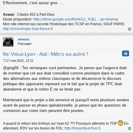
Effectivement, c'est assez gros ....
Avatar
: Citadis 402 à Part Dieu
Etude proposition:
https://drive.google.com/file/d/1U_NJEj ... sp=sharing
Mon site internet qui raconte l'historique des TCSP en France, SAUF PARIS :
http://chronologie-tcsp-france.fr
au
t
amaury
Passager
Cita
Re: Vieux-Lyon - Alaï : Métro ou autre ?
17 mai 2022, 12:21
M
@greg59 : Tes remarques sont pertinentes. Je pense que l'urgence était
e
s
de montrer que cet axe était considéré comme prioritaire dans le cadre
s
des alternatives aux métros classiques et de désamorcer le discours
a
politique des opposants reposant sur le fait que le projet de TPC était
g
abandonné et que le métro E ne se ferait pas.
e
n
o
Maintenant que le projet a été annoncé et puisqu'il reste plusieurs années
n
avant de passer en phase opérationnelle, je pense que les questions de
l
connexion aux voies tram peuvent être posées.
u
A quand le retour des trolleys sur l'axe A2 ?!? Pourquoi attendre le TOP
En
attendant, RDV sur les traces du FOL:
http://folsaintjust.free.fr
.
au