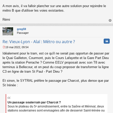
n
l
A mon avis, il va falloir plancher sur une autre solution pour rejoindre le
u
métro B que d'utiliser les voies existantes.
Rémi
au
t
greg59
Passager
Cita
Re: Vieux-Lyon - Alaï : Métro ou autre ?
19 mai 2022, 09:54
M
Idéalement pour le tram, est ce qu'il ne serait pas opportun de passer par
e
s
le Quai Gailleton, Courmont, puis le Cours Lafayette et la Gare Part Dieu
s
après la station Perrache ? Comme EELV proposait avec son T8 avec
a
terminus à Bellecour, et on peut du coup proposer de transformer la ligne
g
C3 en ligne de tram St Paul - Part Dieu ?
e
n
o
Et sinon, le SYTRAL préfère le passage par Charcot, plus dense que par
n
St Irénée :
l
u
Un passage souterrain par Charcot ?
Sous le plateau du 5ᵉ arrondissement, entre la Saône et Ménival, deux
stations souterraines sont envisagées afin de desservir Saint-Irénée ou