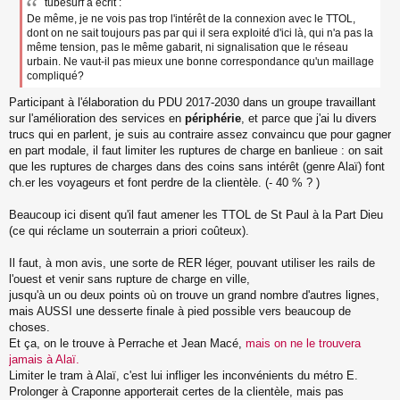
tubesurf a écrit :
De même, je ne vois pas trop l'intérêt de la connexion avec le TTOL,
dont on ne sait toujours pas par qui il sera exploité d'ici là, qui n'a pas la
même tension, pas le même gabarit, ni signalisation que le réseau
urbain. Ne vaut-il pas mieux une bonne correspondance qu'un maillage
compliqué?
Participant à l'élaboration du PDU 2017-2030 dans un groupe travaillant
sur l'amélioration des services en
périphérie
, et parce que j'ai lu divers
trucs qui en parlent, je suis au contraire assez convaincu que pour gagner
en part modale, il faut limiter les ruptures de charge en banlieue : on sait
que les ruptures de charges dans des coins sans intérêt (genre Alaï) font
ch.er les voyageurs et font perdre de la clientèle. (- 40 % ? )
Beaucoup ici disent qu'il faut amener les TTOL de St Paul à la Part Dieu
(ce qui réclame un souterrain a priori coûteux).
Il faut, à mon avis, une sorte de RER léger, pouvant utiliser les rails de
l'ouest et venir sans rupture de charge en ville,
jusqu'à un ou deux points où on trouve un grand nombre d'autres lignes,
mais AUSSI une desserte finale à pied possible vers beaucoup de
choses.
Et ça, on le trouve à Perrache et Jean Macé,
mais on ne le trouvera
jamais à Alaï.
Limiter le tram à Alaï, c'est lui infliger les inconvénients du métro E.
Prolonger à Craponne apporterait certes de la clientèle, mais pas