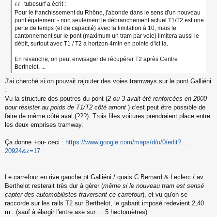
tubesurf a écrit :
Pour le franchissement du Rhône, j'abonde dans le sens d'un nouveau
pont également - non seulement le débranchement actuel T1/T2 est une
perte de temps (et de capacité) avec la limitation à 10, mais le
cantonnement sur le pont (maximum un tram par voie) limitera aussi le
débit, surtout avec T1 / T2 à horizon 4min en pointe d'ici là.
En revanche, on peut envisager de récupérer T2 après Centre
Berthelot, ...
J'ai cherché si on pouvait rajouter des voies tramways sur le pont Galliéni
:
Vu la structure des poutres du pont (
2 ou 3 avait été renforcées en 2000
pour résister au poids de T1/T2 côté amont
) c'est peut être possible de
faire de même côté aval (???). Trois files voitures prendraient place entre
les deux emprises tramway.
Ça donne +ou- ceci :
https://www.google.com/maps/d/u/0/edit? ...
20924&z=17
Le carrefour en rive gauche pt Galliéni / quais C.Bernard & Leclerc / av
Berthelot resterait très dur à gérer (
même si le nouveau tram est sensé
capter des automobilistes traversant ce carrefour
), et vu qu'on se
raccorde sur les rails T2 sur Berthelot, le gabarit imposé redevient 2,40
m.. (sauf à élargir l'entre axe sur ... 5 hectomètres)