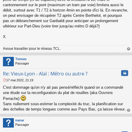
cantonnement sur le pont (maximum un tram par voie) limitera aussi le
débit, surtout avec T1 / T2 à horizon 4min en pointe d'ici là. En revanche,
on peut envisager de récupérer T2 après Centre Berthelot, et pourquoi
pas un débranchement sur Garibaldi pour anticiper un prolongement
ultérieur sur Part-Dieu (voire tirer jusqu'au métro D déjà?)
X.
Avoue travailler pour le réseau TCL.
au
t
Timeas
Passager
Cita
Re: Vieux-Lyon - Alaï : Métro ou autre ?
17 mai 2022, 21:19
M
C'est dommage qu'on n'y ait pas pensé/réfléchi quand on a commandé
e
s
une étude sur la reconfiguration du plat de nouilles (aka Ouvrons
s
Perrache)
a
Sans nullement sous-estimer la complexité du truc, la planification sur
g
des échelles de temps longues comme aux Pays Bas, ça laisse rêveur...
e
n
au
o
t
nanar
n
Passager
l
u