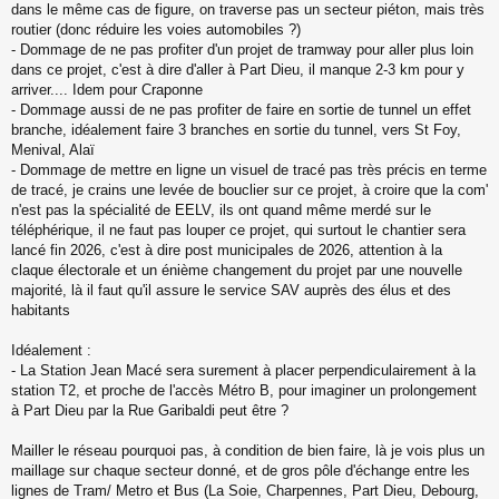
dans le même cas de figure, on traverse pas un secteur piéton, mais très
routier (donc réduire les voies automobiles ?)
- Dommage de ne pas profiter d'un projet de tramway pour aller plus loin
dans ce projet, c'est à dire d'aller à Part Dieu, il manque 2-3 km pour y
arriver.... Idem pour Craponne
- Dommage aussi de ne pas profiter de faire en sortie de tunnel un effet
branche, idéalement faire 3 branches en sortie du tunnel, vers St Foy,
Menival, Alaï
- Dommage de mettre en ligne un visuel de tracé pas très précis en terme
de tracé, je crains une levée de bouclier sur ce projet, à croire que la com'
n'est pas la spécialité de EELV, ils ont quand même merdé sur le
téléphérique, il ne faut pas louper ce projet, qui surtout le chantier sera
lancé fin 2026, c'est à dire post municipales de 2026, attention à la
claque électorale et un énième changement du projet par une nouvelle
majorité, là il faut qu'il assure le service SAV auprès des élus et des
habitants
Idéalement :
- La Station Jean Macé sera surement à placer perpendiculairement à la
station T2, et proche de l'accès Métro B, pour imaginer un prolongement
à Part Dieu par la Rue Garibaldi peut être ?
Mailler le réseau pourquoi pas, à condition de bien faire, là je vois plus un
maillage sur chaque secteur donné, et de gros pôle d'échange entre les
lignes de Tram/ Metro et Bus (La Soie, Charpennes, Part Dieu, Debourg,