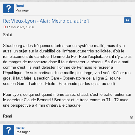
t
Rémi
Passager
Cita
Re: Vieux-Lyon - Alaï : Métro ou autre ?
17 mai 2022, 13:56
M
Salut
e
s
s
Strasbourg a des fréquences fortes sur un système maillé, mais il y a
a
aussi un sujet sur la durabilité de l'infrastructure très sollicitée, d'où le
g
remplacement du carrefour Homme de Fer. Pour l'exploitation, il n'y a plus
e
de marges de manoeuvre donc il faut desserrer le réseau. Sauf que parti
n
o
comme c'est, ils vont délester Homme de Fer mais le recréer à
n
République. Je suis partisan d'une maille plus large, via Lycée Kléber (en
l
gros, il faut faire la section Gare - Observatoire de la ligne 2, et une
u
section Gare - Laiterie - Etoile - Esplanade par les quais au sud).
Pour Lyon, ce qui est quand même assez chaud, c'est le trafic routier sur
le carrefour Claude Bernard / Berthelot et le tronc commun T1 - T2 avec
une perspective à 4 min d'intervalle chacune.
Rémi
au
t
nanar
Passager