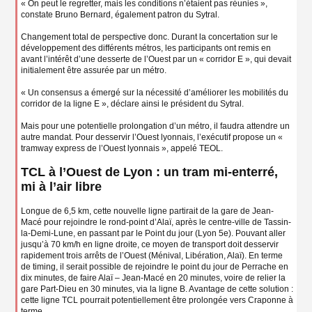
« On peut le regretter, mais les conditions n’étaient pas réunies »,
constate Bruno Bernard, également patron du Sytral.
Changement total de perspective donc. Durant la concertation sur le
développement des différents métros, les participants ont remis en
avant l’intérêt d’une desserte de l’Ouest par un « corridor E », qui devait
initialement être assurée par un métro.
« Un consensus a émergé sur la nécessité d’améliorer les mobilités du
corridor de la ligne E », déclare ainsi le président du Sytral.
Mais pour une potentielle prolongation d’un métro, il faudra attendre un
autre mandat. Pour desservir l’Ouest lyonnais, l’exécutif propose un «
tramway express de l’Ouest lyonnais », appelé TEOL.
TCL à l’Ouest de Lyon : un tram mi-enterré,
mi à l’air libre
Longue de 6,5 km, cette nouvelle ligne partirait de la gare de Jean-
Macé pour rejoindre le rond-point d’Alaï, après le centre-ville de Tassin-
la-Demi-Lune, en passant par le Point du jour (Lyon 5e). Pouvant aller
jusqu’à 70 km/h en ligne droite, ce moyen de transport doit desservir
rapidement trois arrêts de l’Ouest (Ménival, Libération, Alaï). En terme
de timing, il serait possible de rejoindre le point du jour de Perrache en
dix minutes, de faire Alaï – Jean-Macé en 20 minutes, voire de relier la
gare Part-Dieu en 30 minutes, via la ligne B. Avantage de cette solution :
cette ligne TCL pourrait potentiellement être prolongée vers Craponne à
terme.