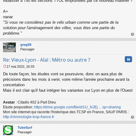
rebaisser à 750 les sections TTOL empruntées par ce nouveau matériel ?
A+
nanar
"Si vous ne considérez pas le vélo urbain comme une partie de la
solution pour l'aménagement des villes, vous êtes une partie du
problème."
au
t
greg59
Passager
Cita
Re: Vieux-Lyon - Alaï : Métro ou autre ?
17 mai 2022, 16:33
M
De toute façon, les études vont se poursuivre, donc on aura plus de
e
s
précisions dans les mois à venir, voire même l'année prochaine avant la
s
concertation
a
Mais il est clair qu'il faut intégrer les variantes sur Lyon en plus de l'Ouest
g
e
n
Avatar
: Citadis 402 à Part Dieu
o
Etude proposition:
https://drive.google.com/file/d/1U_NJEj ... sp=sharing
n
Mon site internet qui raconte l'historique des TCSP en France, SAUF PARIS :
l
http://chronologie-tcsp-france.fr
u
au
t
TubeSurf
Passager