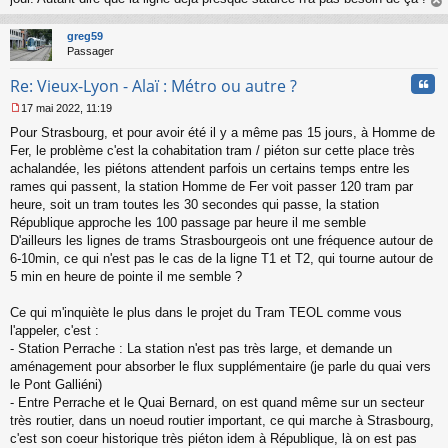
au
t
greg59
Passager
Cita
Re: Vieux-Lyon - Alaï : Métro ou autre ?
17 mai 2022, 11:19
M
Pour Strasbourg, et pour avoir été il y a même pas 15 jours, à Homme de
e
s
Fer, le problème c'est la cohabitation tram / piéton sur cette place très
s
achalandée, les piétons attendent parfois un certains temps entre les
a
rames qui passent, la station Homme de Fer voit passer 120 tram par
g
heure, soit un tram toutes les 30 secondes qui passe, la station
e
République approche les 100 passage par heure il me semble
n
o
D'ailleurs les lignes de trams Strasbourgeois ont une fréquence autour de
n
6-10min, ce qui n'est pas le cas de la ligne T1 et T2, qui tourne autour de
l
5 min en heure de pointe il me semble ?
u
Ce qui m'inquiète le plus dans le projet du Tram TEOL comme vous
l'appeler, c'est :
- Station Perrache : La station n'est pas très large, et demande un
aménagement pour absorber le flux supplémentaire (je parle du quai vers
le Pont Galliéni)
- Entre Perrache et le Quai Bernard, on est quand même sur un secteur
très routier, dans un noeud routier important, ce qui marche à Strasbourg,
c'est son coeur historique très piéton idem à République, là on est pas