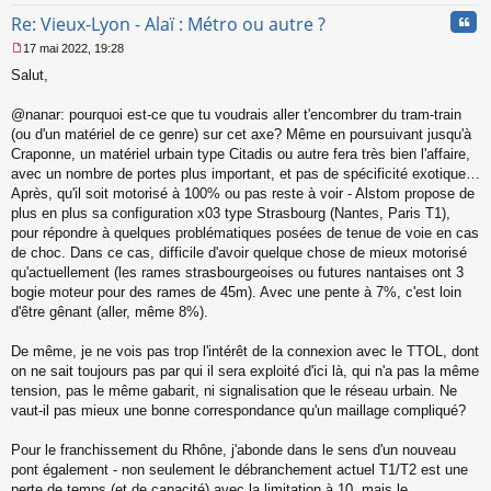
Cita
Re: Vieux-Lyon - Alaï : Métro ou autre ?
17 mai 2022, 19:28
M
Salut,
e
s
s
@nanar: pourquoi est-ce que tu voudrais aller t'encombrer du tram-train
a
(ou d'un matériel de ce genre) sur cet axe? Même en poursuivant jusqu'à
g
Craponne, un matériel urbain type Citadis ou autre fera très bien l'affaire,
e
avec un nombre de portes plus important, et pas de spécificité exotique…
n
o
Après, qu'il soit motorisé à 100% ou pas reste à voir - Alstom propose de
n
plus en plus sa configuration x03 type Strasbourg (Nantes, Paris T1),
l
pour répondre à quelques problématiques posées de tenue de voie en cas
u
de choc. Dans ce cas, difficile d'avoir quelque chose de mieux motorisé
qu'actuellement (les rames strasbourgeoises ou futures nantaises ont 3
bogie moteur pour des rames de 45m). Avec une pente à 7%, c'est loin
d'être gênant (aller, même 8%).
De même, je ne vois pas trop l'intérêt de la connexion avec le TTOL, dont
on ne sait toujours pas par qui il sera exploité d'ici là, qui n'a pas la même
tension, pas le même gabarit, ni signalisation que le réseau urbain. Ne
vaut-il pas mieux une bonne correspondance qu'un maillage compliqué?
Pour le franchissement du Rhône, j'abonde dans le sens d'un nouveau
pont également - non seulement le débranchement actuel T1/T2 est une
perte de temps (et de capacité) avec la limitation à 10, mais le