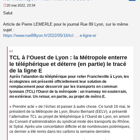
20 mai 2022, 23:34
M
Salut
e
s
s
Article de Pierre LEMERLE pour le journal Rue 89 Lyon, sur le même
a
sujet :
g
https://www.rue89lyon.fr/2022/05/16/tcl ... e-ligne-e/
e
n
o
n
l
TCL à l’Ouest de Lyon : la Métropole enterre
u
le téléphérique et déterre (en partie) le tracé
de la ligne E
Après l’abandon du téléphérique pour relier Francheville à Lyon, les
écologistes ont présenté officiellement leur solution de
remplacement pour desservir par les transports en commun
lyonnais (TCL) l’Ouest de la métropole : un tramway mi-souterrain,
mi-extérieur. Un retour, en partie, au projet de métro E.
« Prendre acte » de l’échec et passer à autre chose. Ce lundi 16 mai, le
président de la Métropole de Lyon, Bruno Bernard (EELV), a présenté
l’alternative TCL au projet de téléphérique à l’Ouest de Lyon, en amont
du Conseil d’administration du syndicat mixte des transports du Rhône,
le Sytral. Après une concertation difficile et de nombreuses polémiques,
ce dernier a été remis dans les cartons la semaine dernière.