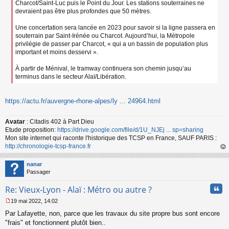
Charcot/Saint-Luc puis le Point du Jour. Les stations souterraines ne
devraient pas être plus profondes que 50 mètres.
Une concertation sera lancée en 2023 pour savoir si la ligne passera en
souterrain par Saint-Irénée ou Charcot. Aujourd’hui, la Métropole
privilégie de passer par Charcot, « qui a un bassin de population plus
important et moins desservi ».
À partir de Ménival, le tramway continuera son chemin jusqu’au
terminus dans le secteur Alaï/Libération.
https://actu.fr/auvergne-rhone-alpes/ly ... 24964.html
Avatar
: Citadis 402 à Part Dieu
Etude proposition:
https://drive.google.com/file/d/1U_NJEj ... sp=sharing
Mon site internet qui raconte l'historique des TCSP en France, SAUF PARIS :
http://chronologie-tcsp-france.fr
au
t
nanar
Passager
Cita
Re: Vieux-Lyon - Alaï : Métro ou autre ?
19 mai 2022, 14:02
M
Par Lafayette, non, parce que les travaux du site propre bus sont encore
e
s
"frais" et fonctionnent plutôt bien..