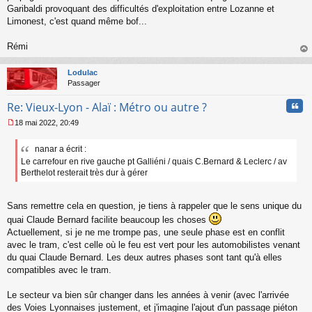
Garibaldi provoquant des difficultés d'exploitation entre Lozanne et
Limonest, c'est quand même bof...
Rémi
au
t
Lodulac
Passager
Cita
Re: Vieux-Lyon - Alaï : Métro ou autre ?
18 mai 2022, 20:49
M
e
nanar a écrit :
s
Le carrefour en rive gauche pt Galliéni / quais C.Bernard & Leclerc / av
s
a
Berthelot resterait très dur à gérer
g
e
n
Sans remettre cela en question, je tiens à rappeler que le sens unique du
o
quai Claude Bernard facilite beaucoup les choses
n
Actuellement, si je ne me trompe pas, une seule phase est en conflit
l
avec le tram, c'est celle où le feu est vert pour les automobilistes venant
u
du quai Claude Bernard. Les deux autres phases sont tant qu'à elles
compatibles avec le tram.
Le secteur va bien sûr changer dans les années à venir (avec l'arrivée
des Voies Lyonnaises justement, et j'imagine l'ajout d'un passage piéton