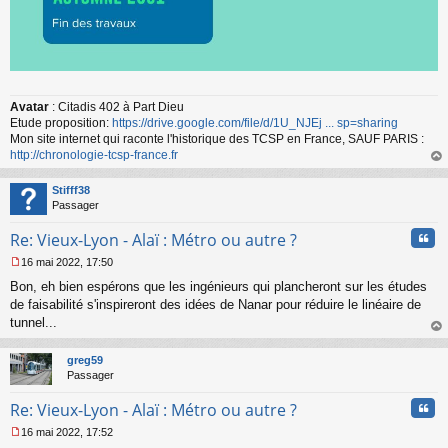
Avatar
: Citadis 402 à Part Dieu
Etude proposition:
https://drive.google.com/file/d/1U_NJEj ... sp=sharing
Mon site internet qui raconte l'historique des TCSP en France, SAUF PARIS :
http://chronologie-tcsp-france.fr
au
t
Stifff38
Passager
Cita
Re: Vieux-Lyon - Alaï : Métro ou autre ?
16 mai 2022, 17:50
M
Bon, eh bien espérons que les ingénieurs qui plancheront sur les études
e
s
de faisabilité s'inspireront des idées de Nanar pour réduire le linéaire de
s
tunnel...
a
au
g
t
greg59
e
Passager
n
o
Cita
Re: Vieux-Lyon - Alaï : Métro ou autre ?
n
l
16 mai 2022, 17:52
u
M