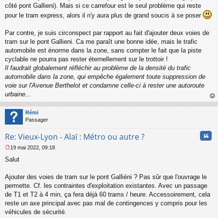
côté pont Gallieni). Mais si ce carrefour est le seul problème qui reste
pour le tram express, alors il n'y aura plus de grand soucis à se poser
Par contre, je suis circonspect par rapport au fait d'ajouter deux voies de
tram sur le pont Gallieni. Ca me paraît une bonne idée, mais le trafic
automobile est énorme dans la zone, sans compter le fait que la piste
cyclable ne pourra pas rester éternellement sur le trottoir !
Il faudrait globalement réfléchir au problème de la densité du trafic
automobile dans la zone, qui empêche également toute suppression de
voie sur l'Avenue Berthelot et condamne celle-ci à rester une autoroute
urbaine...
au
t
Rémi
Passager
Cita
Re: Vieux-Lyon - Alaï : Métro ou autre ?
19 mai 2022, 09:18
M
Salut
e
s
s
Ajouter des voies de tram sur le pont Galliéni ? Pas sûr que l'ouvrage le
a
permette. Cf. les contraintes d'exploitation existantes. Avec un passage
g
de T1 et T2 à 4 min, ça fera déjà 60 trams / heure. Accessoirement, cela
e
reste un axe principal avec pas mal de contingences y compris pour les
n
o
véhicules de sécurité.