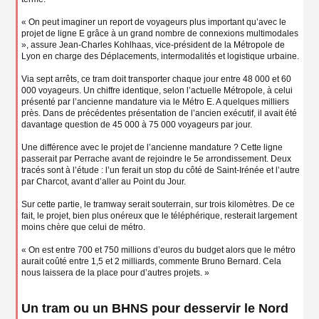
« On peut imaginer un report de voyageurs plus important qu’avec le
projet de ligne E grâce à un grand nombre de connexions multimodales
», assure Jean-Charles Kohlhaas, vice-président de la Métropole de
Lyon en charge des Déplacements, intermodalités et logistique urbaine.
Via sept arrêts, ce tram doit transporter chaque jour entre 48 000 et 60
000 voyageurs. Un chiffre identique, selon l’actuelle Métropole, à celui
présenté par l’ancienne mandature via le Métro E. A quelques milliers
près. Dans de précédentes présentation de l’ancien exécutif, il avait été
davantage question de 45 000 à 75 000 voyageurs par jour.
Une différence avec le projet de l’ancienne mandature ? Cette ligne
passerait par Perrache avant de rejoindre le 5e arrondissement. Deux
tracés sont à l’étude : l’un ferait un stop du côté de Saint-Irénée et l’autre
par Charcot, avant d’aller au Point du Jour.
Sur cette partie, le tramway serait souterrain, sur trois kilomètres. De ce
fait, le projet, bien plus onéreux que le téléphérique, resterait largement
moins chère que celui de métro.
« On est entre 700 et 750 millions d’euros du budget alors que le métro
aurait coûté entre 1,5 et 2 milliards, commente Bruno Bernard. Cela
nous laissera de la place pour d’autres projets. »
Un tram ou un BHNS pour desservir le Nord