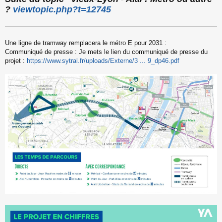
s
?
viewtopic.php?t=12745
s
a
g
e
Une ligne de tramway remplacera le métro E pour 2031 :
n
o
Communiqué de presse : Je mets le lien du communiqué de presse du
n
projet :
https://www.sytral.fr/uploads/Externe/3 ... 9_dp46.pdf
l
u