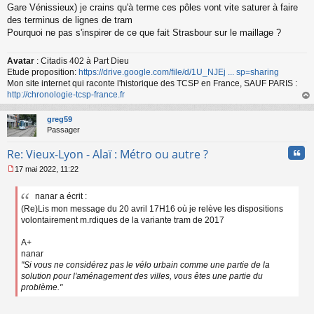
Gare Vénissieux) je crains qu'à terme ces pôles vont vite saturer à faire
des terminus de lignes de tram
Pourquoi ne pas s'inspirer de ce que fait Strasbour sur le maillage ?
Avatar
: Citadis 402 à Part Dieu
Etude proposition:
https://drive.google.com/file/d/1U_NJEj ... sp=sharing
Mon site internet qui raconte l'historique des TCSP en France, SAUF PARIS :
http://chronologie-tcsp-france.fr
au
t
greg59
Passager
Cita
Re: Vieux-Lyon - Alaï : Métro ou autre ?
17 mai 2022, 11:22
M
e
nanar a écrit :
s
(Re)Lis mon message du 20 avril 17H16 où je relève les dispositions
s
a
volontairement m.rdiques de la variante tram de 2017
g
e
A+
n
nanar
o
"Si vous ne considérez pas le vélo urbain comme une partie de la
n
solution pour l'aménagement des villes, vous êtes une partie du
l
problème."
u