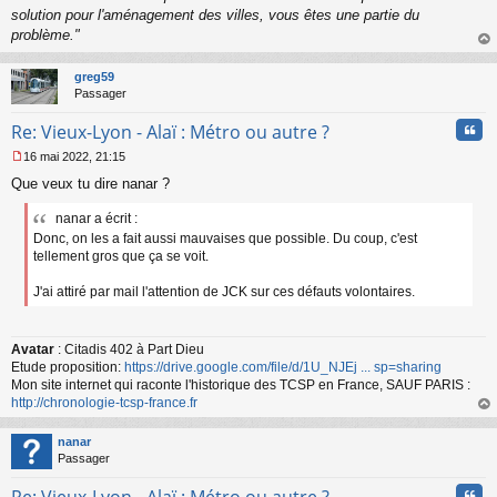
solution pour l'aménagement des villes, vous êtes une partie du
problème."
au
t
greg59
Passager
Cita
Re: Vieux-Lyon - Alaï : Métro ou autre ?
16 mai 2022, 21:15
M
Que veux tu dire nanar ?
e
s
nanar a écrit :
s
a
Donc, on les a fait aussi mauvaises que possible. Du coup, c'est
g
tellement gros que ça se voit.
e
n
J'ai attiré par mail l'attention de JCK sur ces défauts volontaires.
o
n
l
Avatar
: Citadis 402 à Part Dieu
u
Etude proposition:
https://drive.google.com/file/d/1U_NJEj ... sp=sharing
Mon site internet qui raconte l'historique des TCSP en France, SAUF PARIS :
http://chronologie-tcsp-france.fr
au
t
nanar
Passager
Cita
Re: Vieux-Lyon - Alaï : Métro ou autre ?