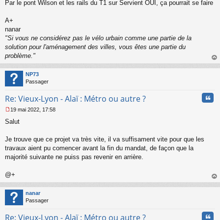
s
Par le pont Wilson et les rails du T1 sur Servient OUI, ça pourrait se faire
a
g
A+
e
nanar
n
o
"Si vous ne considérez pas le vélo urbain comme une partie de la
n
solution pour l'aménagement des villes, vous êtes une partie du
l
problème."
u
au
t
NP73
Passager
Cita
Re: Vieux-Lyon - Alaï : Métro ou autre ?
19 mai 2022, 17:58
M
Salut
e
s
s
Je trouve que ce projet va très vite, il va suffisament vite pour que les
a
travaux aient pu comencer avant la fin du mandat, de façon que la
g
majorité suivante ne puiss pas revenir en arrière.
e
n
o
@+
n
au
l
t
nanar
u
Passager
Cita
Re: Vieux-Lyon - Alaï : Métro ou autre ?