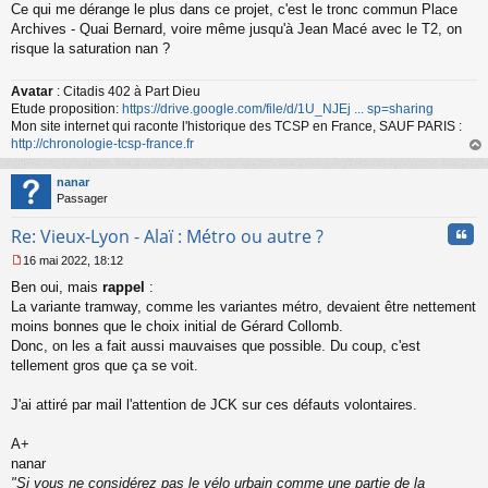
Ce qui me dérange le plus dans ce projet, c'est le tronc commun Place
e
s
Archives - Quai Bernard, voire même jusqu'à Jean Macé avec le T2, on
s
risque la saturation nan ?
a
g
Avatar
: Citadis 402 à Part Dieu
e
Etude proposition:
https://drive.google.com/file/d/1U_NJEj ... sp=sharing
n
o
Mon site internet qui raconte l'historique des TCSP en France, SAUF PARIS :
n
http://chronologie-tcsp-france.fr
l
au
u
t
nanar
Passager
Cita
Re: Vieux-Lyon - Alaï : Métro ou autre ?
16 mai 2022, 18:12
M
Ben oui, mais
rappel
:
e
s
La variante tramway, comme les variantes métro, devaient être nettement
s
moins bonnes que le choix initial de Gérard Collomb.
a
Donc, on les a fait aussi mauvaises que possible. Du coup, c'est
g
tellement gros que ça se voit.
e
n
o
J'ai attiré par mail l'attention de JCK sur ces défauts volontaires.
n
l
A+
u
nanar
"Si vous ne considérez pas le vélo urbain comme une partie de la