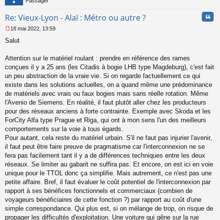
Passager
Cita
Re: Vieux-Lyon - Alaï : Métro ou autre ?
18 mai 2022, 13:59
M
Salut
e
s
s
Attention sur le matériel roulant : prendre en référence des rames
a
conçues il y a 25 ans (les Citadis à bogie LHB type Magdeburg), c'est fait
g
un peu abstraction de la vraie vie. Si on regarde factuellement ce qui
e
existe dans les solutions actuelles, on a quand même une prédominance
n
o
de matériels avec vrais ou faux bogies mais sans réelle rotation. Même
n
l'Avenio de Siemens. En réalité, il faut plutôt aller chez les producteurs
l
pour des réseaux anciens à forte contrainte. Exemple avec Skoda et les
u
ForCity Alfa type Prague et Riga, qui ont à mon sens l'un des meilleurs
comportements sur la voie à tous égards.
Pour autant, cela reste du matériel urbain. S'il ne faut pas injurier l'avenir,
il faut peut être faire preuve de pragmatisme car l'interconnexion ne se
fera pas facilement tant il y a de différences techniques entre les deux
réseaux. Se limiter au gabarit ne suffira pas. Et encore, on est ici en voie
unique pour le TTOL donc ça simplifie. Mais autrement, ce n'est pas une
petite affaire. Bref, il faut évaluer le coût potentiel de l'interconnexion par
rapport à ses bénéfices fonctionnels et commerciaux (combien de
voyageurs bénéficiaires de cette fonction ?) par rapport au coût d'une
simple correspondance. Qui plus est, si on mélange de trop, on risque de
propager les difficultés d'exploitation. Une voiture qui gêne sur la rue