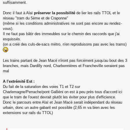
suffisamment.
Donc il faut à Alaï
préserver la possibilité
de lier les rails TTOL et le
réseau "tram du 5ème et de Craponne"
(même si les conditions administratives ne sont pas encore au rendez-
vous).
Il ne faut pas bâtir des immeubles sur le chemin des raccords que j'ai
esquissés.
(on a créé des culs-de-sacs métro, n'en reproduisons pas avec les trams)
Les trains partant de Jean Macé n'iront pas forcément jusqu'au bout des 3
branches, mais Dardilly nord, Charbonnières et Francheville seraient pas
mal
A l'extrémité Est :
Du fait de la saturation des voies T1 et T2 sur
Charlemagne/Perrache/pont Galliéni on est à peu près tous d'accord ici
que le tram de l'ouest devrait plutôt les éviter pour plus d'efficience.
Donc le parcours entre Alaï et Jean Macé serait indépendant du réseau
urbain, donc un autre gabarit est possible (2,65 m va bien avec les
extensions sur rails du TTOL)