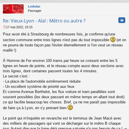
au
u
t
Lodulac
Passager
Cita
Re: Vieux-Lyon - Alaï : Métro ou autre ?
17 mai 2022, 10:15
M
Pour avoir été à Strasbourg de nombreuses fois, je confirme qu'une
e
s
section commune entre trois lignes n'est pas du tout impossible
(et on
s
ne pourra de toute façon pas l'éviter éternellement si l'on veut un réseau
a
maillé !)
g
e
À Homme de Fer environ 100 trams par heure se croisent entre les 5
n
o
lignes en heure de pointe, et le réseau compte aussi deux sections avec
n
trois lignes, dont certaines passent toutes les 4 minutes.
l
Le secret c'est :
u
- La place de l'automobile extrêmement réduite
- Un excellent système de priorité aux feux
Et comme Avenue Berthelot, les flux voiture et tram parallèles sont
souvent possibles (les deux passant en même temps en allant tout droit)
ce qui facilite beaucoup les choses. Bref, ça ne me paraît pas impossible
de faire ça à Lyon, en s'y prenant bien
Le point qui m'inquiète en revanche est le terminus de Jean Macé avec
des milliers de passagers qui vont se décharger sur le métro B chaque
jour. Autant dire que la ligne déjà presque saturée n'a pas besoin de ça !