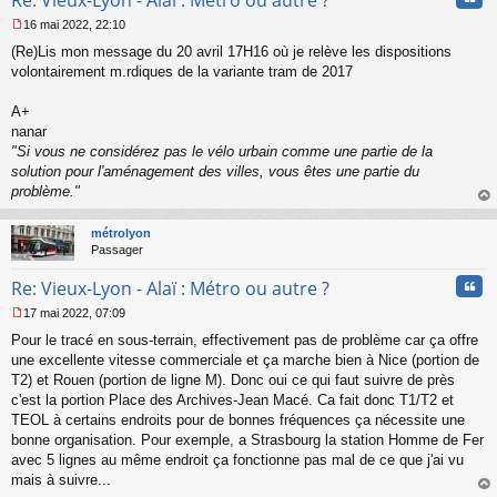
16 mai 2022, 22:10
M
(Re)Lis mon message du 20 avril 17H16 où je relève les dispositions
e
s
volontairement m.rdiques de la variante tram de 2017
s
a
A+
g
nanar
e
"Si vous ne considérez pas le vélo urbain comme une partie de la
n
o
solution pour l'aménagement des villes, vous êtes une partie du
n
problème."
l
au
u
t
métrolyon
Passager
Cita
Re: Vieux-Lyon - Alaï : Métro ou autre ?
17 mai 2022, 07:09
M
Pour le tracé en sous-terrain, effectivement pas de problème car ça offre
e
s
une excellente vitesse commerciale et ça marche bien à Nice (portion de
s
T2) et Rouen (portion de ligne M). Donc oui ce qui faut suivre de près
a
c'est la portion Place des Archives-Jean Macé. Ca fait donc T1/T2 et
g
TEOL à certains endroits pour de bonnes fréquences ça nécessite une
e
bonne organisation. Pour exemple, a Strasbourg la station Homme de Fer
n
o
avec 5 lignes au même endroit ça fonctionne pas mal de ce que j'ai vu
n
mais à suivre...
l