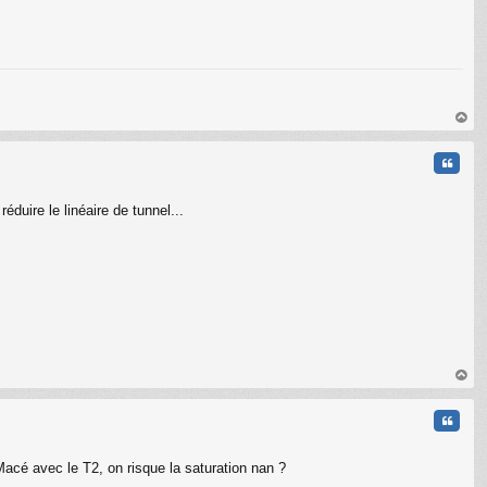
au
t
Citati
éduire le linéaire de tunnel...
au
t
Citati
acé avec le T2, on risque la saturation nan ?