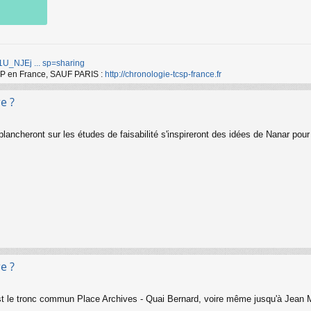
d/1U_NJEj ... sp=sharing
TCSP en France, SAUF PARIS :
http://chronologie-tcsp-france.fr
e ?
ancheront sur les études de faisabilité s'inspireront des idées de Nanar pour r
e ?
est le tronc commun Place Archives - Quai Bernard, voire même jusqu'à Jean M