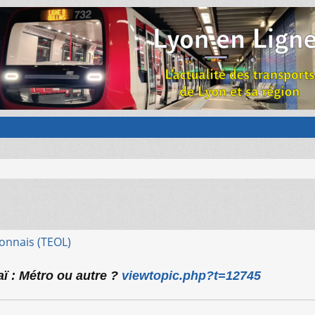
onnais (TEOL)
aï : Métro ou autre ?
viewtopic.php?t=12745