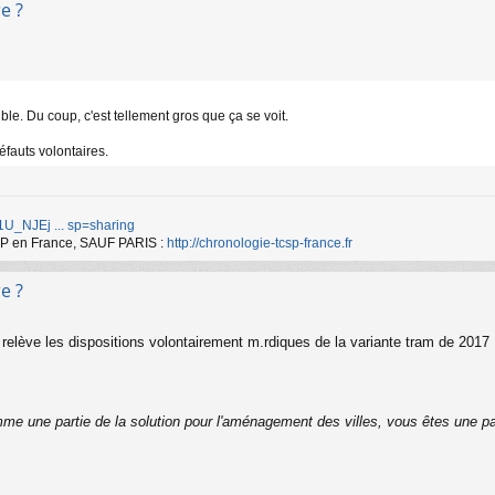
e ?
le. Du coup, c'est tellement gros que ça se voit.
défauts volontaires.
d/1U_NJEj ... sp=sharing
TCSP en France, SAUF PARIS :
http://chronologie-tcsp-france.fr
e ?
elève les dispositions volontairement m.rdiques de la variante tram de 2017
me une partie de la solution pour l'aménagement des villes, vous êtes une pa