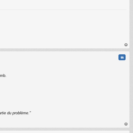
C
au
t
Citati
omb.
rtie du problème."
C
au
t