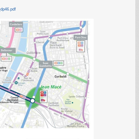
_dp46.pdf
C