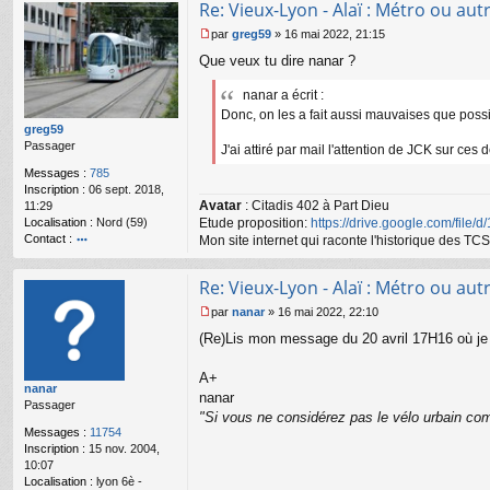
Re: Vieux-Lyon - Alaï : Métro ou autr
ac
te
par
greg59
»
16 mai 2022, 21:15
r
M
Que veux tu dire nanar ?
n
e
a
s
n
nanar a écrit :
s
ar
a
Donc, on les a fait aussi mauvaises que possib
g
greg59
e
Passager
J'ai attiré par mail l'attention de JCK sur ces 
n
Messages :
785
o
Inscription :
06 sept. 2018,
n
Avatar
: Citadis 402 à Part Dieu
11:29
l
Localisation :
Nord (59)
Etude proposition:
https://drive.google.com/file/
u
Contact :
Mon site internet qui raconte l'historique des 
o
nt
Re: Vieux-Lyon - Alaï : Métro ou autr
ac
te
par
nanar
»
16 mai 2022, 22:10
r
M
(Re)Lis mon message du 20 avril 17H16 où je r
gr
e
e
s
g
s
A+
nanar
59
a
nanar
Passager
g
"Si vous ne considérez pas le vélo urbain com
e
Messages :
11754
n
Inscription :
15 nov. 2004,
o
10:07
n
Localisation :
lyon 6è -
l