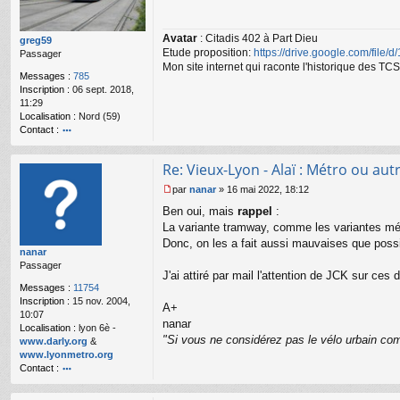
s
a
Avatar
: Citadis 402 à Part Dieu
g
greg59
Etude proposition:
https://drive.google.com/file/
e
Passager
n
Mon site internet qui raconte l'historique des 
Messages :
785
o
Inscription :
06 sept. 2018,
n
11:29
l
Localisation :
Nord (59)
u
Contact :
o
nt
Re: Vieux-Lyon - Alaï : Métro ou autr
ac
te
par
nanar
»
16 mai 2022, 18:12
r
M
Ben oui, mais
rappel
:
gr
e
e
s
La variante tramway, comme les variantes mét
g
s
Donc, on les a fait aussi mauvaises que possi
nanar
59
a
Passager
g
J'ai attiré par mail l'attention de JCK sur ces 
e
Messages :
11754
n
Inscription :
15 nov. 2004,
o
A+
10:07
n
nanar
Localisation :
lyon 6è -
l
"Si vous ne considérez pas le vélo urbain com
www.darly.org
&
u
www.lyonmetro.org
Contact :
o
nt