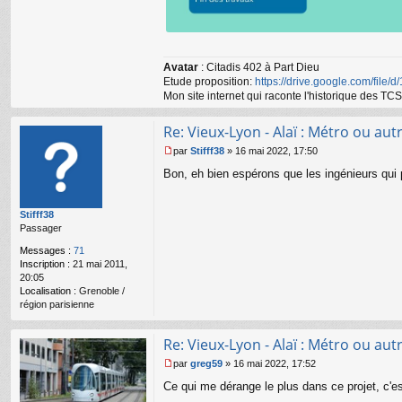
Avatar
: Citadis 402 à Part Dieu
Etude proposition:
https://drive.google.com/file/
Mon site internet qui raconte l'historique des 
Re: Vieux-Lyon - Alaï : Métro ou autr
par
Stifff38
»
16 mai 2022, 17:50
M
Bon, eh bien espérons que les ingénieurs qui pl
e
s
s
Stifff38
a
Passager
g
e
Messages :
71
n
Inscription :
21 mai 2011,
o
20:05
n
Localisation :
Grenoble /
l
région parisienne
u
Re: Vieux-Lyon - Alaï : Métro ou autr
par
greg59
»
16 mai 2022, 17:52
M
Ce qui me dérange le plus dans ce projet, c'
e
s