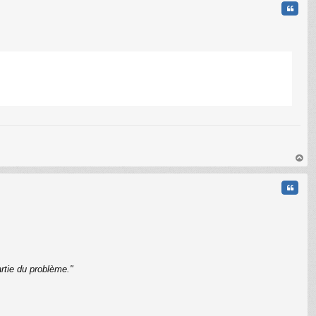
Citati
C
au
t
Citati
rtie du problème."