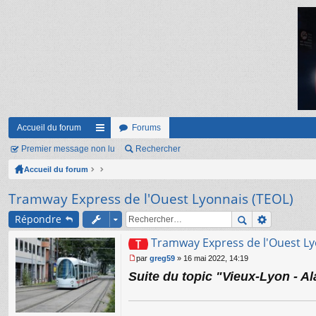
Accueil du forum
Forums
Premier message non lu
ac
Rechercher
Accueil du forum
co
ur
Tramway Express de l'Ouest Lyonnais (TEOL)
ci
Répondre
s
Tramway Express de l'Ouest Ly
par
greg59
»
16 mai 2022, 14:19
M
Suite du topic "Vieux-Lyon - Al
e
s
s
a