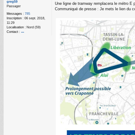
g
greg59
Une ligne de tramway remplacera le métro E p
e
Passager
Communiqué de presse : Je mets le lien du c
n
Messages :
785
o
Inscription :
06 sept. 2018,
n
11:29
l
Localisation :
Nord (59)
u
Contact :
o
nt
ac
te
r
gr
e
g
59