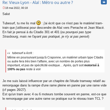
Cita
Re: Vieux-Lyon - Alaï : Métro ou autre ?
18 mai 2022, 00:18
M
Salut
e
s
s
Tubesurf, tu me lis mal
: j'ai écrit que ce n'est pas le matériel tram-
a
train que j'utiliserai pour descendre de Alaï vers Perrache et Jean Macé.
g
En fait je pensai à du Citadis 301 et 401 (
ou pourquoi pas type
e
Strasbourg, mais ne l'ayant pas pratiqué, je n'y ai pas pensé
)
n
o
n
l
u
tubesurf a écrit :
Même en poursuivant jusqu'à Craponne, un matériel urbain type Citadis
ou autre fera très bien l'affaire, avec un nombre de portes plus
important, et pas de spécificité exotique… Après, qu'il soit
motorisé à
100% ou pas
reste à voir
Je me suis laissé influencer par un chapitre de l'étude tramway relatif au
remorquage dans la rampe d'une rame pleine en panne par une rame vide
(cf pages 26/27).
Est qu'un tram avec 4 ou 6 moteurs tombe souvent en panne, est-ce que
le remorquage par une autre rame se pratique sur le réseau tram TCL ?