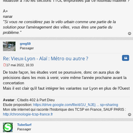
rebaisser à 750 les sections TTOL empruntées par ce nouveau matériel ?
A+
nanar
"Si vous ne considérez pas le vélo urbain comme une partie de la
solution pour l'aménagement des villes, vous êtes une partie du
problème."
au
t
greg59
Passager
Cita
Re: Vieux-Lyon - Alaï : Métro ou autre ?
17 mai 2022, 16:33
M
De toute façon, les études vont se poursuivre, donc on aura plus de
e
s
précisions dans les mois à venir, voire même l'année prochaine avant la
s
concertation
a
Mais il est clair qu'il faut intégrer les variantes sur Lyon en plus de l'Ouest
g
e
n
Avatar
: Citadis 402 à Part Dieu
o
Etude proposition:
https://drive.google.com/file/d/1U_NJEj ... sp=sharing
n
Mon site internet qui raconte l'historique des TCSP en France, SAUF PARIS :
l
http://chronologie-tcsp-france.fr
u
au
t
TubeSurf
Passager