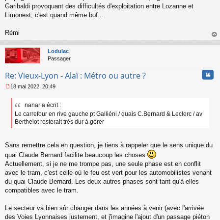
Garibaldi provoquant des difficultés d'exploitation entre Lozanne et
Limonest, c'est quand même bof...
Rémi
au
t
Lodulac
Passager
Cita
Re: Vieux-Lyon - Alaï : Métro ou autre ?
18 mai 2022, 20:49
M
e
nanar a écrit :
s
Le carrefour en rive gauche pt Galliéni / quais C.Bernard & Leclerc / av
s
a
Berthelot resterait très dur à gérer
g
e
n
Sans remettre cela en question, je tiens à rappeler que le sens unique du
o
quai Claude Bernard facilite beaucoup les choses
n
Actuellement, si je ne me trompe pas, une seule phase est en conflit
l
avec le tram, c'est celle où le feu est vert pour les automobilistes venant
u
du quai Claude Bernard. Les deux autres phases sont tant qu'à elles
compatibles avec le tram.
Le secteur va bien sûr changer dans les années à venir (avec l'arrivée
des Voies Lyonnaises justement, et j'imagine l'ajout d'un passage piéton