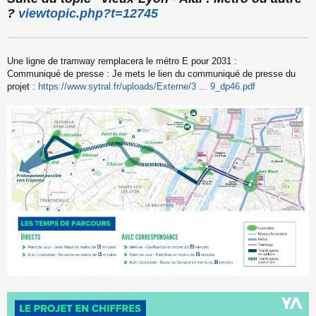
s
?
viewtopic.php?t=12745
s
a
g
e
Une ligne de tramway remplacera le métro E pour 2031 :
n
o
Communiqué de presse : Je mets le lien du communiqué de presse du
n
projet :
https://www.sytral.fr/uploads/Externe/3 ... 9_dp46.pdf
l
u