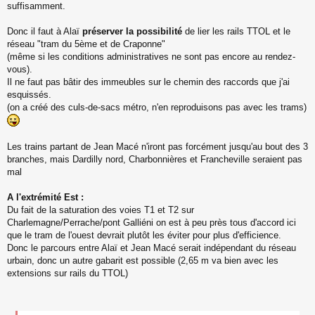
suffisamment.
Donc il faut à Alaï
préserver la possibilité
de lier les rails TTOL et le
réseau "tram du 5ème et de Craponne"
(même si les conditions administratives ne sont pas encore au rendez-
vous).
Il ne faut pas bâtir des immeubles sur le chemin des raccords que j'ai
esquissés.
(on a créé des culs-de-sacs métro, n'en reproduisons pas avec les trams)
Les trains partant de Jean Macé n'iront pas forcément jusqu'au bout des 3
branches, mais Dardilly nord, Charbonnières et Francheville seraient pas
mal
A l'extrémité Est :
Du fait de la saturation des voies T1 et T2 sur
Charlemagne/Perrache/pont Galliéni on est à peu près tous d'accord ici
que le tram de l'ouest devrait plutôt les éviter pour plus d'efficience.
Donc le parcours entre Alaï et Jean Macé serait indépendant du réseau
urbain, donc un autre gabarit est possible (2,65 m va bien avec les
extensions sur rails du TTOL)