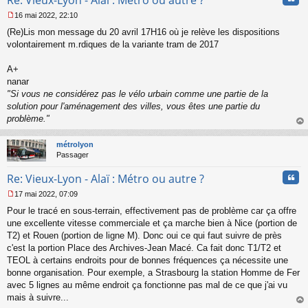
16 mai 2022, 22:10
M
(Re)Lis mon message du 20 avril 17H16 où je relève les dispositions
e
s
volontairement m.rdiques de la variante tram de 2017
s
a
A+
g
nanar
e
"Si vous ne considérez pas le vélo urbain comme une partie de la
n
o
solution pour l'aménagement des villes, vous êtes une partie du
n
problème."
l
au
u
t
métrolyon
Passager
Cita
Re: Vieux-Lyon - Alaï : Métro ou autre ?
17 mai 2022, 07:09
M
Pour le tracé en sous-terrain, effectivement pas de problème car ça offre
e
s
une excellente vitesse commerciale et ça marche bien à Nice (portion de
s
T2) et Rouen (portion de ligne M). Donc oui ce qui faut suivre de près
a
c'est la portion Place des Archives-Jean Macé. Ca fait donc T1/T2 et
g
TEOL à certains endroits pour de bonnes fréquences ça nécessite une
e
bonne organisation. Pour exemple, a Strasbourg la station Homme de Fer
n
o
avec 5 lignes au même endroit ça fonctionne pas mal de ce que j'ai vu
n
mais à suivre...
l