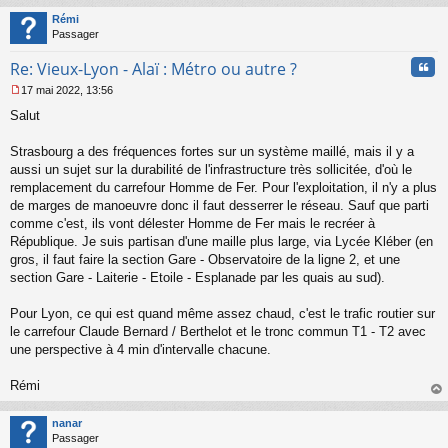
t
Rémi
Passager
Cita
Re: Vieux-Lyon - Alaï : Métro ou autre ?
17 mai 2022, 13:56
M
Salut
e
s
s
Strasbourg a des fréquences fortes sur un système maillé, mais il y a
a
aussi un sujet sur la durabilité de l'infrastructure très sollicitée, d'où le
g
remplacement du carrefour Homme de Fer. Pour l'exploitation, il n'y a plus
e
de marges de manoeuvre donc il faut desserrer le réseau. Sauf que parti
n
o
comme c'est, ils vont délester Homme de Fer mais le recréer à
n
République. Je suis partisan d'une maille plus large, via Lycée Kléber (en
l
gros, il faut faire la section Gare - Observatoire de la ligne 2, et une
u
section Gare - Laiterie - Etoile - Esplanade par les quais au sud).
Pour Lyon, ce qui est quand même assez chaud, c'est le trafic routier sur
le carrefour Claude Bernard / Berthelot et le tronc commun T1 - T2 avec
une perspective à 4 min d'intervalle chacune.
Rémi
au
t
nanar
Passager