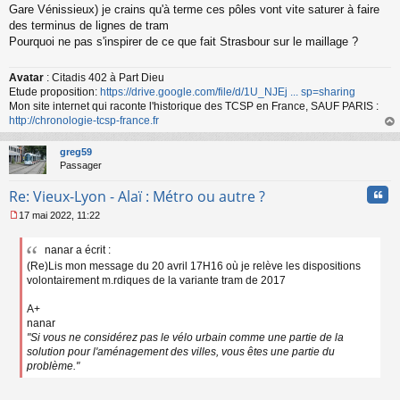
Gare Vénissieux) je crains qu'à terme ces pôles vont vite saturer à faire
des terminus de lignes de tram
Pourquoi ne pas s'inspirer de ce que fait Strasbour sur le maillage ?
Avatar
: Citadis 402 à Part Dieu
Etude proposition:
https://drive.google.com/file/d/1U_NJEj ... sp=sharing
Mon site internet qui raconte l'historique des TCSP en France, SAUF PARIS :
http://chronologie-tcsp-france.fr
au
t
greg59
Passager
Cita
Re: Vieux-Lyon - Alaï : Métro ou autre ?
17 mai 2022, 11:22
M
e
nanar a écrit :
s
(Re)Lis mon message du 20 avril 17H16 où je relève les dispositions
s
a
volontairement m.rdiques de la variante tram de 2017
g
e
A+
n
nanar
o
"Si vous ne considérez pas le vélo urbain comme une partie de la
n
solution pour l'aménagement des villes, vous êtes une partie du
l
problème."
u