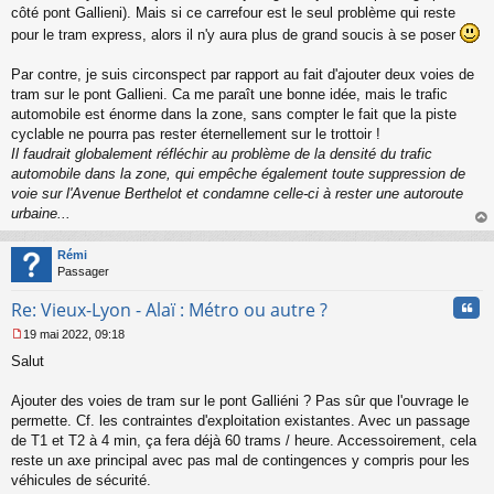
côté pont Gallieni). Mais si ce carrefour est le seul problème qui reste
pour le tram express, alors il n'y aura plus de grand soucis à se poser
Par contre, je suis circonspect par rapport au fait d'ajouter deux voies de
tram sur le pont Gallieni. Ca me paraît une bonne idée, mais le trafic
automobile est énorme dans la zone, sans compter le fait que la piste
cyclable ne pourra pas rester éternellement sur le trottoir !
Il faudrait globalement réfléchir au problème de la densité du trafic
automobile dans la zone, qui empêche également toute suppression de
voie sur l'Avenue Berthelot et condamne celle-ci à rester une autoroute
urbaine...
au
t
Rémi
Passager
Cita
Re: Vieux-Lyon - Alaï : Métro ou autre ?
19 mai 2022, 09:18
M
Salut
e
s
s
Ajouter des voies de tram sur le pont Galliéni ? Pas sûr que l'ouvrage le
a
permette. Cf. les contraintes d'exploitation existantes. Avec un passage
g
de T1 et T2 à 4 min, ça fera déjà 60 trams / heure. Accessoirement, cela
e
reste un axe principal avec pas mal de contingences y compris pour les
n
o
véhicules de sécurité.