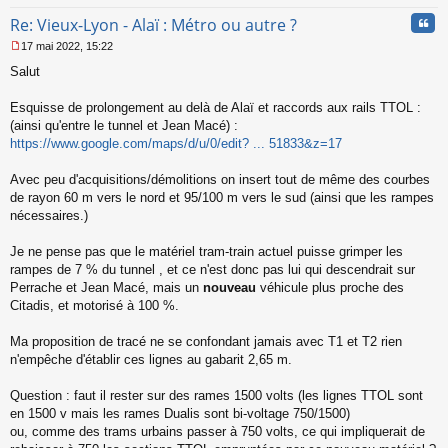
Cita
Re: Vieux-Lyon - Alaï : Métro ou autre ?
17 mai 2022, 15:22
M
Salut
e
s
s
Esquisse de prolongement au delà de Alaï et raccords aux rails TTOL :
a
(ainsi qu'entre le tunnel et Jean Macé) :
g
https://www.google.com/maps/d/u/0/edit? ... 51833&z=17
e
n
o
Avec peu d'acquisitions/démolitions on insert tout de même des courbes
n
de rayon 60 m vers le nord et 95/100 m vers le sud (ainsi que les rampes
l
nécessaires.)
u
Je ne pense pas que le matériel tram-train actuel puisse grimper les
rampes de 7 % du tunnel , et ce n'est donc pas lui qui descendrait sur
Perrache et Jean Macé, mais un
nouveau
véhicule plus proche des
Citadis, et motorisé à 100 %.
Ma proposition de tracé ne se confondant jamais avec T1 et T2 rien
n'empêche d'établir ces lignes au gabarit 2,65 m.
Question : faut il rester sur des rames 1500 volts (les lignes TTOL sont
en 1500 v mais les rames Dualis sont bi-voltage 750/1500)
ou, comme des trams urbains passer à 750 volts, ce qui impliquerait de