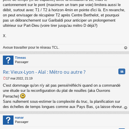
cantonnement sur le pont (maximum un tram par voie) limitera aussi le
débit, surtout avec T1 / T2 à horizon 4min en pointe d'ici là. En revanche,
on peut envisager de récupérer T2 après Centre Berthelot, et pourquoi
pas un débranchement sur Garibaldi pour anticiper un prolongement
ultérieur sur Part-Dieu (voire tirer jusqu'au métro D déjà?)
X.
Avoue travailler pour le réseau TCL.
au
t
Timeas
Passager
Cita
Re: Vieux-Lyon - Alaï : Métro ou autre ?
17 mai 2022, 21:19
M
C'est dommage qu'on n'y ait pas pensé/réfléchi quand on a commandé
e
s
une étude sur la reconfiguration du plat de nouilles (aka Ouvrons
s
Perrache)
a
Sans nullement sous-estimer la complexité du truc, la planification sur
g
des échelles de temps longues comme aux Pays Bas, ça laisse rêveur...
e
n
au
o
t
nanar
n
Passager
l
u