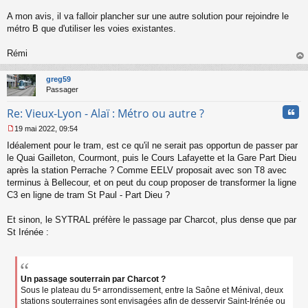
n
l
A mon avis, il va falloir plancher sur une autre solution pour rejoindre le
u
métro B que d'utiliser les voies existantes.
Rémi
au
t
greg59
Passager
Cita
Re: Vieux-Lyon - Alaï : Métro ou autre ?
19 mai 2022, 09:54
M
Idéalement pour le tram, est ce qu'il ne serait pas opportun de passer par
e
s
le Quai Gailleton, Courmont, puis le Cours Lafayette et la Gare Part Dieu
s
après la station Perrache ? Comme EELV proposait avec son T8 avec
a
terminus à Bellecour, et on peut du coup proposer de transformer la ligne
g
C3 en ligne de tram St Paul - Part Dieu ?
e
n
o
Et sinon, le SYTRAL préfère le passage par Charcot, plus dense que par
n
St Irénée :
l
u
Un passage souterrain par Charcot ?
Sous le plateau du 5ᵉ arrondissement, entre la Saône et Ménival, deux
stations souterraines sont envisagées afin de desservir Saint-Irénée ou