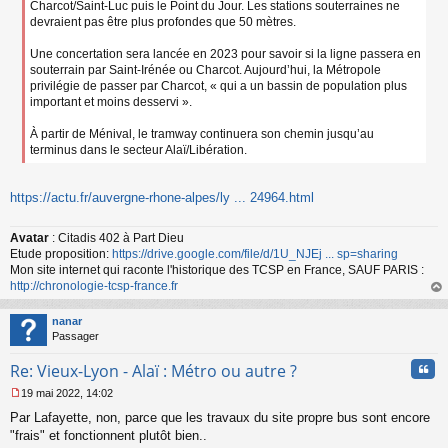
Charcot/Saint-Luc puis le Point du Jour. Les stations souterraines ne
devraient pas être plus profondes que 50 mètres.
Une concertation sera lancée en 2023 pour savoir si la ligne passera en
souterrain par Saint-Irénée ou Charcot. Aujourd’hui, la Métropole
privilégie de passer par Charcot, « qui a un bassin de population plus
important et moins desservi ».
À partir de Ménival, le tramway continuera son chemin jusqu’au
terminus dans le secteur Alaï/Libération.
https://actu.fr/auvergne-rhone-alpes/ly ... 24964.html
Avatar
: Citadis 402 à Part Dieu
Etude proposition:
https://drive.google.com/file/d/1U_NJEj ... sp=sharing
Mon site internet qui raconte l'historique des TCSP en France, SAUF PARIS :
http://chronologie-tcsp-france.fr
au
t
nanar
Passager
Cita
Re: Vieux-Lyon - Alaï : Métro ou autre ?
19 mai 2022, 14:02
M
Par Lafayette, non, parce que les travaux du site propre bus sont encore
e
s
"frais" et fonctionnent plutôt bien..