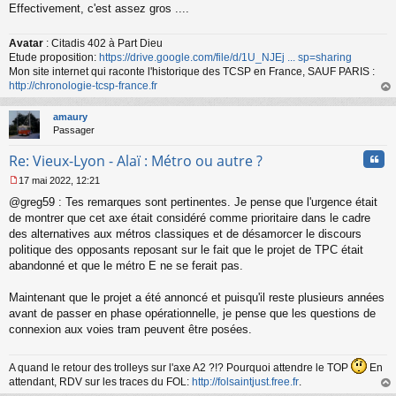
Effectivement, c'est assez gros ....
Avatar
: Citadis 402 à Part Dieu
Etude proposition:
https://drive.google.com/file/d/1U_NJEj ... sp=sharing
Mon site internet qui raconte l'historique des TCSP en France, SAUF PARIS :
http://chronologie-tcsp-france.fr
au
t
amaury
Passager
Cita
Re: Vieux-Lyon - Alaï : Métro ou autre ?
17 mai 2022, 12:21
M
@greg59 : Tes remarques sont pertinentes. Je pense que l'urgence était
e
s
de montrer que cet axe était considéré comme prioritaire dans le cadre
s
des alternatives aux métros classiques et de désamorcer le discours
a
politique des opposants reposant sur le fait que le projet de TPC était
g
abandonné et que le métro E ne se ferait pas.
e
n
o
Maintenant que le projet a été annoncé et puisqu'il reste plusieurs années
n
avant de passer en phase opérationnelle, je pense que les questions de
l
connexion aux voies tram peuvent être posées.
u
A quand le retour des trolleys sur l'axe A2 ?!? Pourquoi attendre le TOP
En
attendant, RDV sur les traces du FOL:
http://folsaintjust.free.fr
.
au