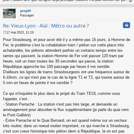
au
t
greg59
Passager
Cita
Re: Vieux-Lyon - Alaï : Métro ou autre ?
17 mai 2022, 11:19
M
Pour Strasbourg, et pour avoir été il y a même pas 15 jours, à Homme de
e
s
Fer, le problème c'est la cohabitation tram / piéton sur cette place très
s
achalandée, les piétons attendent parfois un certains temps entre les
a
rames qui passent, la station Homme de Fer voit passer 120 tram par
g
heure, soit un tram toutes les 30 secondes qui passe, la station
e
République approche les 100 passage par heure il me semble
n
o
D'ailleurs les lignes de trams Strasbourgeois ont une fréquence autour de
n
6-10min, ce qui n'est pas le cas de la ligne T1 et T2, qui tourne autour de
l
5 min en heure de pointe il me semble ?
u
Ce qui m'inquiète le plus dans le projet du Tram TEOL comme vous
l'appeler, c'est :
- Station Perrache : La station n'est pas très large, et demande un
aménagement pour absorber le flux supplémentaire (je parle du quai vers
le Pont Galliéni)
- Entre Perrache et le Quai Bernard, on est quand même sur un secteur
très routier, dans un noeud routier important, ce qui marche à Strasbourg,
c'est son coeur historique très piéton idem à République, là on est pas