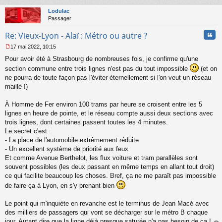
au
u
t
Lodulac
Passager
Cita
Re: Vieux-Lyon - Alaï : Métro ou autre ?
17 mai 2022, 10:15
M
Pour avoir été à Strasbourg de nombreuses fois, je confirme qu'une
e
s
section commune entre trois lignes n'est pas du tout impossible
(et on
s
ne pourra de toute façon pas l'éviter éternellement si l'on veut un réseau
a
maillé !)
g
e
À Homme de Fer environ 100 trams par heure se croisent entre les 5
n
o
lignes en heure de pointe, et le réseau compte aussi deux sections avec
n
trois lignes, dont certaines passent toutes les 4 minutes.
l
Le secret c'est :
u
- La place de l'automobile extrêmement réduite
- Un excellent système de priorité aux feux
Et comme Avenue Berthelot, les flux voiture et tram parallèles sont
souvent possibles (les deux passant en même temps en allant tout droit)
ce qui facilite beaucoup les choses. Bref, ça ne me paraît pas impossible
de faire ça à Lyon, en s'y prenant bien
Le point qui m'inquiète en revanche est le terminus de Jean Macé avec
des milliers de passagers qui vont se décharger sur le métro B chaque
jour. Autant dire que la ligne déjà presque saturée n'a pas besoin de ça !