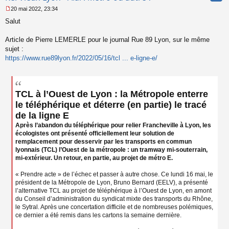
20 mai 2022, 23:34
M
Salut
e
s
s
Article de Pierre LEMERLE pour le journal Rue 89 Lyon, sur le même
a
sujet :
g
https://www.rue89lyon.fr/2022/05/16/tcl ... e-ligne-e/
e
n
o
n
l
TCL à l’Ouest de Lyon : la Métropole enterre
u
le téléphérique et déterre (en partie) le tracé
de la ligne E
Après l’abandon du téléphérique pour relier Francheville à Lyon, les
écologistes ont présenté officiellement leur solution de
remplacement pour desservir par les transports en commun
lyonnais (TCL) l’Ouest de la métropole : un tramway mi-souterrain,
mi-extérieur. Un retour, en partie, au projet de métro E.
« Prendre acte » de l’échec et passer à autre chose. Ce lundi 16 mai, le
président de la Métropole de Lyon, Bruno Bernard (EELV), a présenté
l’alternative TCL au projet de téléphérique à l’Ouest de Lyon, en amont
du Conseil d’administration du syndicat mixte des transports du Rhône,
le Sytral. Après une concertation difficile et de nombreuses polémiques,
ce dernier a été remis dans les cartons la semaine dernière.