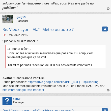
solution pour l'aménagement des villes, vous êtes une partie du
problème."
au
t
greg59
Passager
Cita
Re: Vieux-Lyon - Alaï : Métro ou autre ?
16 mai 2022, 21:15
M
Que veux tu dire nanar ?
e
s
nanar a écrit :
s
a
Donc, on les a fait aussi mauvaises que possible. Du coup, c'est
g
tellement gros que ça se voit.
e
n
J'ai attiré par mail l'attention de JCK sur ces défauts volontaires.
o
n
l
Avatar
: Citadis 402 à Part Dieu
u
Etude proposition:
https://drive.google.com/file/d/1U_NJEj ... sp=sharing
Mon site internet qui raconte l'historique des TCSP en France, SAUF PARIS :
http://chronologie-tcsp-france.fr
au
t
nanar
Passager
Cita
Re: Vieux-Lyon - Alaï : Métro ou autre ?