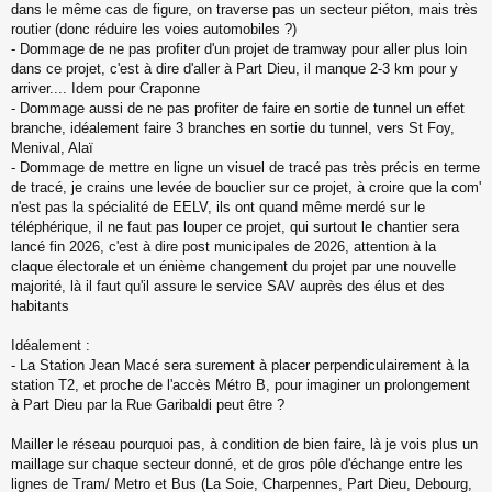
dans le même cas de figure, on traverse pas un secteur piéton, mais très
routier (donc réduire les voies automobiles ?)
- Dommage de ne pas profiter d'un projet de tramway pour aller plus loin
dans ce projet, c'est à dire d'aller à Part Dieu, il manque 2-3 km pour y
arriver.... Idem pour Craponne
- Dommage aussi de ne pas profiter de faire en sortie de tunnel un effet
branche, idéalement faire 3 branches en sortie du tunnel, vers St Foy,
Menival, Alaï
- Dommage de mettre en ligne un visuel de tracé pas très précis en terme
de tracé, je crains une levée de bouclier sur ce projet, à croire que la com'
n'est pas la spécialité de EELV, ils ont quand même merdé sur le
téléphérique, il ne faut pas louper ce projet, qui surtout le chantier sera
lancé fin 2026, c'est à dire post municipales de 2026, attention à la
claque électorale et un énième changement du projet par une nouvelle
majorité, là il faut qu'il assure le service SAV auprès des élus et des
habitants
Idéalement :
- La Station Jean Macé sera surement à placer perpendiculairement à la
station T2, et proche de l'accès Métro B, pour imaginer un prolongement
à Part Dieu par la Rue Garibaldi peut être ?
Mailler le réseau pourquoi pas, à condition de bien faire, là je vois plus un
maillage sur chaque secteur donné, et de gros pôle d'échange entre les
lignes de Tram/ Metro et Bus (La Soie, Charpennes, Part Dieu, Debourg,