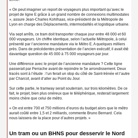
« On peut imaginer un report de voyageurs plus important qu’avec le
projet de ligne E grâce à un grand nombre de connexions multimodales
», assure Jean-Charles Kohlhaas, vice-président de la Métropole de
Lyon en charge des Déplacements, intermodalités et logistique urbaine.
Via sept arrêts, ce tram doit transporter chaque jour entre 48 000 et 60
000 voyageurs. Un chiffre identique, selon l’actuelle Métropole, à celui
présenté par l’ancienne mandature via le Métro E. A quelques milliers
près. Dans de précédentes présentation de l’ancien exécutif, il avait été
davantage question de 45 000 à 75 000 voyageurs par jour.
Une différence avec le projet de l’ancienne mandature ? Cette ligne
passerait par Perrache avant de rejoindre le 5e arrondissement. Deux
tracés sont à l’étude : l’un ferait un stop du côté de Saint-Irénée et l’autre
par Charcot, avant d’aller au Point du Jour.
Sur cette partie, le tramway serait souterrain, sur trois kilomètres. De ce
fait, le projet, bien plus onéreux que le téléphérique, resterait largement
moins chère que celui de métro.
« On est entre 700 et 750 millions d’euros du budget alors que le métro
aurait coûté entre 1,5 et 2 milliards, commente Bruno Bernard. Cela
nous laissera de la place pour d’autres projets. »
Un tram ou un BHNS pour desservir le Nord