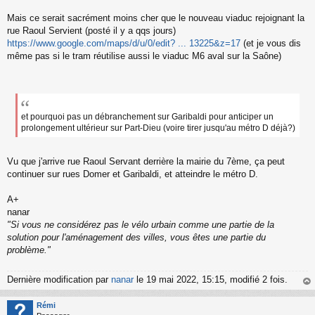
Mais ce serait sacrément moins cher que le nouveau viaduc rejoignant la
rue Raoul Servient (posté il y a qqs jours)
https://www.google.com/maps/d/u/0/edit? ... 13225&z=17
(et je vous dis
même pas si le tram réutilise aussi le viaduc M6 aval sur la Saône)
et pourquoi pas un débranchement sur Garibaldi pour anticiper un
prolongement ultérieur sur Part-Dieu (voire tirer jusqu'au métro D déjà?)
Vu que j'arrive rue Raoul Servant derrière la mairie du 7ème, ça peut
continuer sur rues Domer et Garibaldi, et atteindre le métro D.
A+
nanar
"Si vous ne considérez pas le vélo urbain comme une partie de la
solution pour l'aménagement des villes, vous êtes une partie du
problème."
Dernière modification par
nanar
le 19 mai 2022, 15:15, modifié 2 fois.
au
t
Rémi