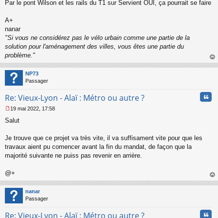
s
Par le pont Wilson et les rails du T1 sur Servient OUI, ça pourrait se faire
a
g
A+
e
nanar
n
o
"Si vous ne considérez pas le vélo urbain comme une partie de la
n
solution pour l'aménagement des villes, vous êtes une partie du
l
problème."
u
au
t
NP73
Passager
Cita
Re: Vieux-Lyon - Alaï : Métro ou autre ?
19 mai 2022, 17:58
M
Salut
e
s
s
Je trouve que ce projet va très vite, il va suffisament vite pour que les
a
travaux aient pu comencer avant la fin du mandat, de façon que la
g
majorité suivante ne puiss pas revenir en arrière.
e
n
o
@+
n
au
l
t
nanar
u
Passager
Cita
Re: Vieux-Lyon - Alaï : Métro ou autre ?