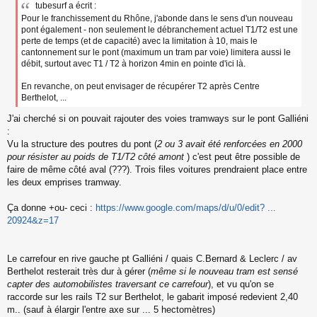
tubesurf a écrit :
Pour le franchissement du Rhône, j'abonde dans le sens d'un nouveau
pont également - non seulement le débranchement actuel T1/T2 est une
perte de temps (et de capacité) avec la limitation à 10, mais le
cantonnement sur le pont (maximum un tram par voie) limitera aussi le
débit, surtout avec T1 / T2 à horizon 4min en pointe d'ici là.
En revanche, on peut envisager de récupérer T2 après Centre
Berthelot, ...
J'ai cherché si on pouvait rajouter des voies tramways sur le pont Galliéni
:
Vu la structure des poutres du pont (
2 ou 3 avait été renforcées en 2000
pour résister au poids de T1/T2 côté amont
) c'est peut être possible de
faire de même côté aval (???). Trois files voitures prendraient place entre
les deux emprises tramway.
Ça donne +ou- ceci :
https://www.google.com/maps/d/u/0/edit? ...
20924&z=17
Le carrefour en rive gauche pt Galliéni / quais C.Bernard & Leclerc / av
Berthelot resterait très dur à gérer (
même si le nouveau tram est sensé
capter des automobilistes traversant ce carrefour
), et vu qu'on se
raccorde sur les rails T2 sur Berthelot, le gabarit imposé redevient 2,40
m.. (sauf à élargir l'entre axe sur ... 5 hectomètres)