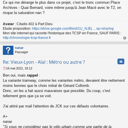
Ce qui me dérange le plus dans ce projet, c'est le tronc commun Place
e
s
Archives - Quai Bernard, voire même jusqu'à Jean Macé avec le T2, on
s
risque la saturation nan ?
a
g
Avatar
: Citadis 402 à Part Dieu
e
Etude proposition:
https://drive.google.com/file/d/1U_NJEj ... sp=sharing
n
o
Mon site internet qui raconte l'historique des TCSP en France, SAUF PARIS :
n
http://chronologie-tcsp-france.fr
l
au
u
t
nanar
Passager
Cita
Re: Vieux-Lyon - Alaï : Métro ou autre ?
16 mai 2022, 18:12
M
Ben oui, mais
rappel
:
e
s
La variante tramway, comme les variantes métro, devaient être nettement
s
moins bonnes que le choix initial de Gérard Collomb.
a
Donc, on les a fait aussi mauvaises que possible. Du coup, c'est
g
tellement gros que ça se voit.
e
n
o
J'ai attiré par mail l'attention de JCK sur ces défauts volontaires.
n
l
A+
u
nanar
"Si vous ne considérez pas le vélo urbain comme une partie de la