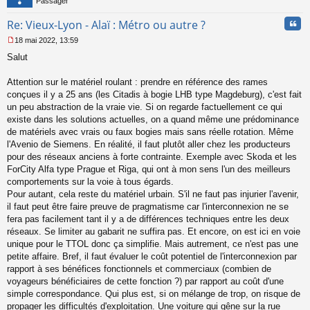
Passager
Cita
Re: Vieux-Lyon - Alaï : Métro ou autre ?
18 mai 2022, 13:59
M
Salut
e
s
s
Attention sur le matériel roulant : prendre en référence des rames
a
conçues il y a 25 ans (les Citadis à bogie LHB type Magdeburg), c'est fait
g
un peu abstraction de la vraie vie. Si on regarde factuellement ce qui
e
existe dans les solutions actuelles, on a quand même une prédominance
n
o
de matériels avec vrais ou faux bogies mais sans réelle rotation. Même
n
l'Avenio de Siemens. En réalité, il faut plutôt aller chez les producteurs
l
pour des réseaux anciens à forte contrainte. Exemple avec Skoda et les
u
ForCity Alfa type Prague et Riga, qui ont à mon sens l'un des meilleurs
comportements sur la voie à tous égards.
Pour autant, cela reste du matériel urbain. S'il ne faut pas injurier l'avenir,
il faut peut être faire preuve de pragmatisme car l'interconnexion ne se
fera pas facilement tant il y a de différences techniques entre les deux
réseaux. Se limiter au gabarit ne suffira pas. Et encore, on est ici en voie
unique pour le TTOL donc ça simplifie. Mais autrement, ce n'est pas une
petite affaire. Bref, il faut évaluer le coût potentiel de l'interconnexion par
rapport à ses bénéfices fonctionnels et commerciaux (combien de
voyageurs bénéficiaires de cette fonction ?) par rapport au coût d'une
simple correspondance. Qui plus est, si on mélange de trop, on risque de
propager les difficultés d'exploitation. Une voiture qui gêne sur la rue