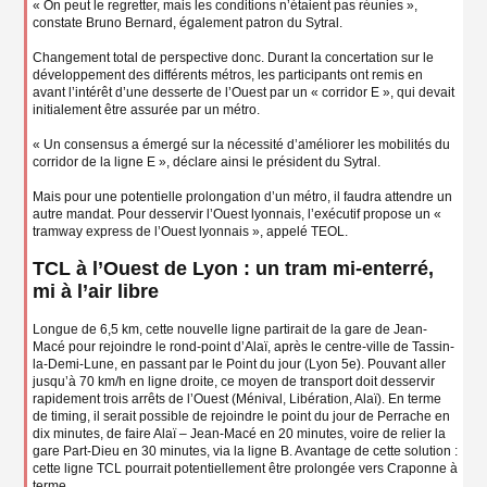
« On peut le regretter, mais les conditions n’étaient pas réunies »,
constate Bruno Bernard, également patron du Sytral.
Changement total de perspective donc. Durant la concertation sur le
développement des différents métros, les participants ont remis en
avant l’intérêt d’une desserte de l’Ouest par un « corridor E », qui devait
initialement être assurée par un métro.
« Un consensus a émergé sur la nécessité d’améliorer les mobilités du
corridor de la ligne E », déclare ainsi le président du Sytral.
Mais pour une potentielle prolongation d’un métro, il faudra attendre un
autre mandat. Pour desservir l’Ouest lyonnais, l’exécutif propose un «
tramway express de l’Ouest lyonnais », appelé TEOL.
TCL à l’Ouest de Lyon : un tram mi-enterré,
mi à l’air libre
Longue de 6,5 km, cette nouvelle ligne partirait de la gare de Jean-
Macé pour rejoindre le rond-point d’Alaï, après le centre-ville de Tassin-
la-Demi-Lune, en passant par le Point du jour (Lyon 5e). Pouvant aller
jusqu’à 70 km/h en ligne droite, ce moyen de transport doit desservir
rapidement trois arrêts de l’Ouest (Ménival, Libération, Alaï). En terme
de timing, il serait possible de rejoindre le point du jour de Perrache en
dix minutes, de faire Alaï – Jean-Macé en 20 minutes, voire de relier la
gare Part-Dieu en 30 minutes, via la ligne B. Avantage de cette solution :
cette ligne TCL pourrait potentiellement être prolongée vers Craponne à
terme.