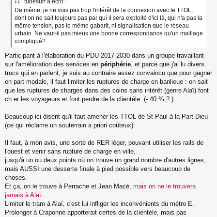
tubesurf a écrit :
De même, je ne vois pas trop l'intérêt de la connexion avec le TTOL,
dont on ne sait toujours pas par qui il sera exploité d'ici là, qui n'a pas la
même tension, pas le même gabarit, ni signalisation que le réseau
urbain. Ne vaut-il pas mieux une bonne correspondance qu'un maillage
compliqué?
Participant à l'élaboration du PDU 2017-2030 dans un groupe travaillant
sur l'amélioration des services en
périphérie
, et parce que j'ai lu divers
trucs qui en parlent, je suis au contraire assez convaincu que pour gagner
en part modale, il faut limiter les ruptures de charge en banlieue : on sait
que les ruptures de charges dans des coins sans intérêt (genre Alaï) font
ch.er les voyageurs et font perdre de la clientèle. (- 40 % ? )
Beaucoup ici disent qu'il faut amener les TTOL de St Paul à la Part Dieu
(ce qui réclame un souterrain a priori coûteux).
Il faut, à mon avis, une sorte de RER léger, pouvant utiliser les rails de
l'ouest et venir sans rupture de charge en ville,
jusqu'à un ou deux points où on trouve un grand nombre d'autres lignes,
mais AUSSI une desserte finale à pied possible vers beaucoup de
choses.
Et ça, on le trouve à Perrache et Jean Macé,
mais on ne le trouvera
jamais à Alaï.
Limiter le tram à Alaï, c'est lui infliger les inconvénients du métro E.
Prolonger à Craponne apporterait certes de la clientèle, mais pas