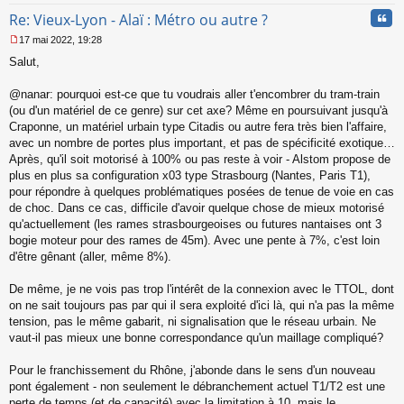
Cita
Re: Vieux-Lyon - Alaï : Métro ou autre ?
17 mai 2022, 19:28
M
Salut,
e
s
s
@nanar: pourquoi est-ce que tu voudrais aller t'encombrer du tram-train
a
(ou d'un matériel de ce genre) sur cet axe? Même en poursuivant jusqu'à
g
Craponne, un matériel urbain type Citadis ou autre fera très bien l'affaire,
e
avec un nombre de portes plus important, et pas de spécificité exotique…
n
o
Après, qu'il soit motorisé à 100% ou pas reste à voir - Alstom propose de
n
plus en plus sa configuration x03 type Strasbourg (Nantes, Paris T1),
l
pour répondre à quelques problématiques posées de tenue de voie en cas
u
de choc. Dans ce cas, difficile d'avoir quelque chose de mieux motorisé
qu'actuellement (les rames strasbourgeoises ou futures nantaises ont 3
bogie moteur pour des rames de 45m). Avec une pente à 7%, c'est loin
d'être gênant (aller, même 8%).
De même, je ne vois pas trop l'intérêt de la connexion avec le TTOL, dont
on ne sait toujours pas par qui il sera exploité d'ici là, qui n'a pas la même
tension, pas le même gabarit, ni signalisation que le réseau urbain. Ne
vaut-il pas mieux une bonne correspondance qu'un maillage compliqué?
Pour le franchissement du Rhône, j'abonde dans le sens d'un nouveau
pont également - non seulement le débranchement actuel T1/T2 est une
perte de temps (et de capacité) avec la limitation à 10, mais le