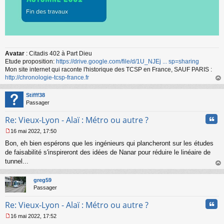
Avatar
: Citadis 402 à Part Dieu
Etude proposition:
https://drive.google.com/file/d/1U_NJEj ... sp=sharing
Mon site internet qui raconte l'historique des TCSP en France, SAUF PARIS :
http://chronologie-tcsp-france.fr
au
t
Stifff38
Passager
Cita
Re: Vieux-Lyon - Alaï : Métro ou autre ?
16 mai 2022, 17:50
M
Bon, eh bien espérons que les ingénieurs qui plancheront sur les études
e
s
de faisabilité s'inspireront des idées de Nanar pour réduire le linéaire de
s
tunnel...
a
au
g
t
greg59
e
Passager
n
o
Cita
Re: Vieux-Lyon - Alaï : Métro ou autre ?
n
l
16 mai 2022, 17:52
u
M