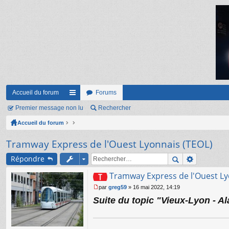
Accueil du forum
Forums
Premier message non lu
ac
Rechercher
Accueil du forum
co
ur
Tramway Express de l'Ouest Lyonnais (TEOL)
ci
Répondre
s
Tramway Express de l'Ouest Ly
par
greg59
»
16 mai 2022, 14:19
M
Suite du topic "Vieux-Lyon - Al
e
s
s
a