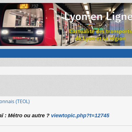
onnais (TEOL)
aï : Métro ou autre ?
viewtopic.php?t=12745