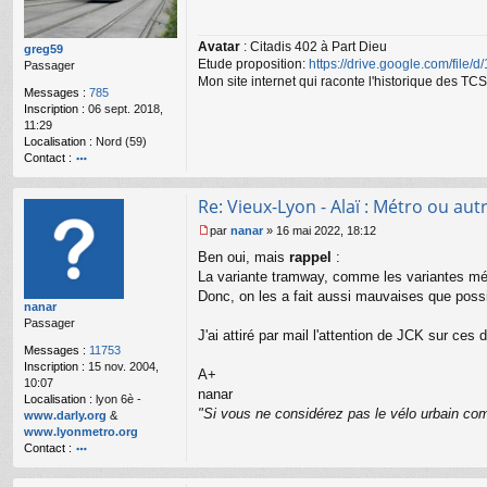
s
a
Avatar
: Citadis 402 à Part Dieu
g
greg59
Etude proposition:
https://drive.google.com/file/
e
Passager
n
Mon site internet qui raconte l'historique des 
Messages :
785
o
Inscription :
06 sept. 2018,
n
11:29
l
Localisation :
Nord (59)
u
Contact :
o
nt
Re: Vieux-Lyon - Alaï : Métro ou autr
ac
te
par
nanar
»
16 mai 2022, 18:12
r
M
Ben oui, mais
rappel
:
gr
e
e
s
La variante tramway, comme les variantes mét
g
s
Donc, on les a fait aussi mauvaises que possi
nanar
59
a
Passager
g
J'ai attiré par mail l'attention de JCK sur ces 
e
Messages :
11753
n
Inscription :
15 nov. 2004,
o
A+
10:07
n
nanar
Localisation :
lyon 6è -
l
"Si vous ne considérez pas le vélo urbain com
www.darly.org
&
u
www.lyonmetro.org
Contact :
o
nt