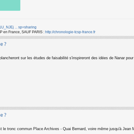
d/1U_NJEj ... sp=sharing
TCSP en France, SAUF PARIS :
http://chronologie-tcsp-france.fr
e ?
ancheront sur les études de faisabilité s'inspireront des idées de Nanar pour r
e ?
est le tronc commun Place Archives - Quai Bernard, voire même jusqu'à Jean M