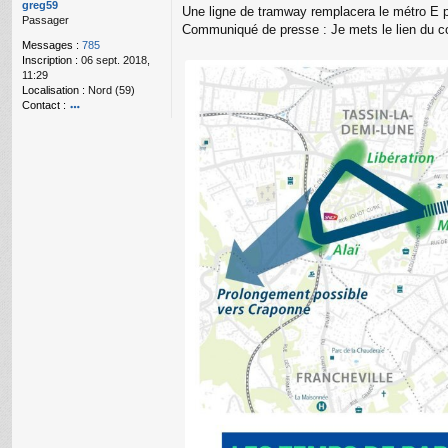
g
greg59
Une ligne de tramway remplacera le métro E p
e
Passager
Communiqué de presse : Je mets le lien du c
n
Messages :
785
o
Inscription :
06 sept. 2018,
n
11:29
l
Localisation :
Nord (59)
u
Contact :
o
nt
ac
te
r
gr
e
g
59