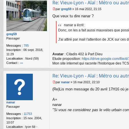
Re: Vieux-Lyon - Alaï : Métro ou autr
ac
te
par
greg59
»
16 mai 2022, 21:15
r
M
Que veux tu dire nanar ?
n
e
a
s
n
nanar a écrit :
s
ar
a
Donc, on les a fait aussi mauvaises que possib
g
greg59
e
Passager
J'ai attiré par mail l'attention de JCK sur ces 
n
Messages :
785
o
Inscription :
06 sept. 2018,
n
Avatar
: Citadis 402 à Part Dieu
11:29
l
Localisation :
Nord (59)
Etude proposition:
https://drive.google.com/file/
u
Contact :
Mon site internet qui raconte l'historique des 
o
nt
Re: Vieux-Lyon - Alaï : Métro ou autr
ac
te
par
nanar
»
16 mai 2022, 22:10
r
M
(Re)Lis mon message du 20 avril 17H16 où je r
gr
e
e
s
g
s
A+
nanar
59
a
nanar
Passager
g
"Si vous ne considérez pas le vélo urbain com
e
Messages :
11753
n
Inscription :
15 nov. 2004,
o
10:07
n
Localisation :
lyon 6è -
l