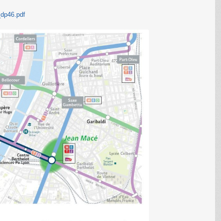
_dp46.pdf
C