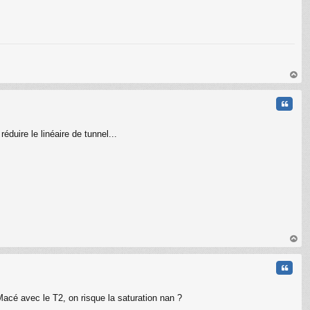
au
t
Citati
éduire le linéaire de tunnel...
au
t
Citati
acé avec le T2, on risque la saturation nan ?