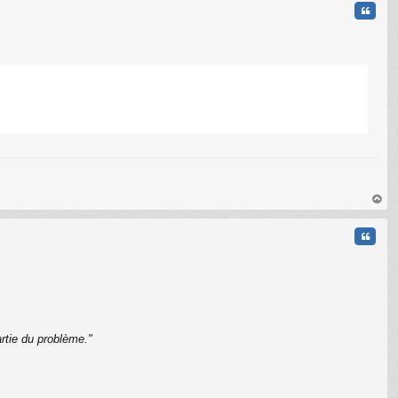
Citati
C
au
t
Citati
rtie du problème."