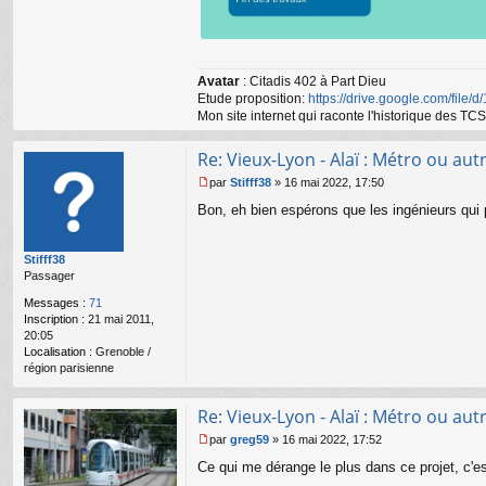
Avatar
: Citadis 402 à Part Dieu
Etude proposition:
https://drive.google.com/file/
Mon site internet qui raconte l'historique des 
Re: Vieux-Lyon - Alaï : Métro ou autr
par
Stifff38
»
16 mai 2022, 17:50
M
Bon, eh bien espérons que les ingénieurs qui pl
e
s
s
Stifff38
a
Passager
g
e
Messages :
71
n
Inscription :
21 mai 2011,
o
20:05
n
Localisation :
Grenoble /
l
région parisienne
u
Re: Vieux-Lyon - Alaï : Métro ou autr
par
greg59
»
16 mai 2022, 17:52
M
Ce qui me dérange le plus dans ce projet, c'
e
s