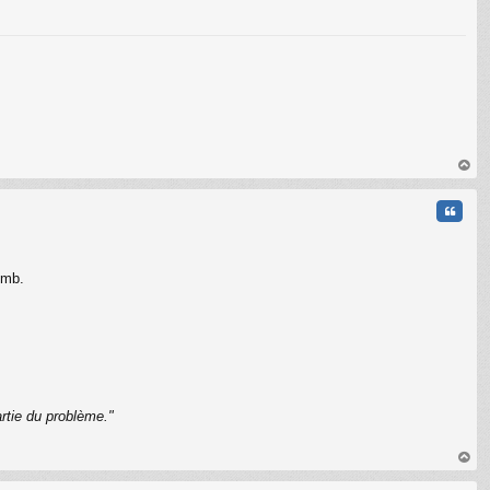
C
au
t
Citati
omb.
rtie du problème."
C
au
t