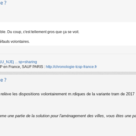
e ?
le. Du coup, c'est tellement gros que ça se voit.
défauts volontaires.
d/1U_NJEj ... sp=sharing
TCSP en France, SAUF PARIS :
http://chronologie-tcsp-france.fr
e ?
elève les dispositions volontairement m.rdiques de la variante tram de 2017
me une partie de la solution pour l'aménagement des villes, vous êtes une pa