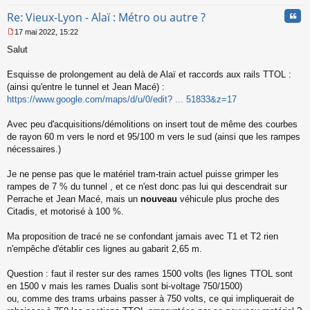
Cita
Re: Vieux-Lyon - Alaï : Métro ou autre ?
17 mai 2022, 15:22
M
Salut
e
s
s
Esquisse de prolongement au delà de Alaï et raccords aux rails TTOL :
a
(ainsi qu'entre le tunnel et Jean Macé) :
g
https://www.google.com/maps/d/u/0/edit? ... 51833&z=17
e
n
o
Avec peu d'acquisitions/démolitions on insert tout de même des courbes
n
de rayon 60 m vers le nord et 95/100 m vers le sud (ainsi que les rampes
l
nécessaires.)
u
Je ne pense pas que le matériel tram-train actuel puisse grimper les
rampes de 7 % du tunnel , et ce n'est donc pas lui qui descendrait sur
Perrache et Jean Macé, mais un
nouveau
véhicule plus proche des
Citadis, et motorisé à 100 %.
Ma proposition de tracé ne se confondant jamais avec T1 et T2 rien
n'empêche d'établir ces lignes au gabarit 2,65 m.
Question : faut il rester sur des rames 1500 volts (les lignes TTOL sont
en 1500 v mais les rames Dualis sont bi-voltage 750/1500)
ou, comme des trams urbains passer à 750 volts, ce qui impliquerait de