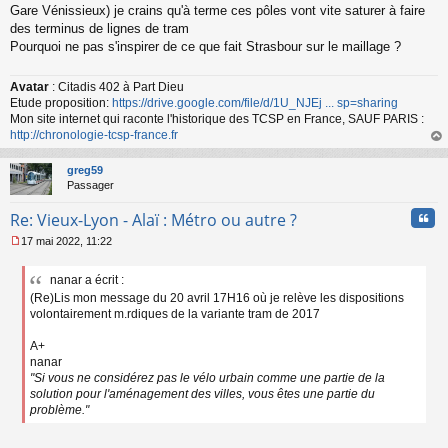
Gare Vénissieux) je crains qu'à terme ces pôles vont vite saturer à faire
des terminus de lignes de tram
Pourquoi ne pas s'inspirer de ce que fait Strasbour sur le maillage ?
Avatar
: Citadis 402 à Part Dieu
Etude proposition:
https://drive.google.com/file/d/1U_NJEj ... sp=sharing
Mon site internet qui raconte l'historique des TCSP en France, SAUF PARIS :
http://chronologie-tcsp-france.fr
au
t
greg59
Passager
Cita
Re: Vieux-Lyon - Alaï : Métro ou autre ?
17 mai 2022, 11:22
M
e
nanar a écrit :
s
(Re)Lis mon message du 20 avril 17H16 où je relève les dispositions
s
a
volontairement m.rdiques de la variante tram de 2017
g
e
A+
n
nanar
o
"Si vous ne considérez pas le vélo urbain comme une partie de la
n
solution pour l'aménagement des villes, vous êtes une partie du
l
problème."
u