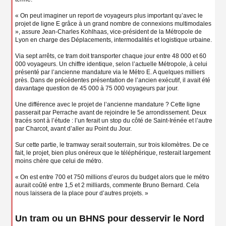
« On peut imaginer un report de voyageurs plus important qu’avec le
projet de ligne E grâce à un grand nombre de connexions multimodales
», assure Jean-Charles Kohlhaas, vice-président de la Métropole de
Lyon en charge des Déplacements, intermodalités et logistique urbaine.
Via sept arrêts, ce tram doit transporter chaque jour entre 48 000 et 60
000 voyageurs. Un chiffre identique, selon l’actuelle Métropole, à celui
présenté par l’ancienne mandature via le Métro E. A quelques milliers
près. Dans de précédentes présentation de l’ancien exécutif, il avait été
davantage question de 45 000 à 75 000 voyageurs par jour.
Une différence avec le projet de l’ancienne mandature ? Cette ligne
passerait par Perrache avant de rejoindre le 5e arrondissement. Deux
tracés sont à l’étude : l’un ferait un stop du côté de Saint-Irénée et l’autre
par Charcot, avant d’aller au Point du Jour.
Sur cette partie, le tramway serait souterrain, sur trois kilomètres. De ce
fait, le projet, bien plus onéreux que le téléphérique, resterait largement
moins chère que celui de métro.
« On est entre 700 et 750 millions d’euros du budget alors que le métro
aurait coûté entre 1,5 et 2 milliards, commente Bruno Bernard. Cela
nous laissera de la place pour d’autres projets. »
Un tram ou un BHNS pour desservir le Nord