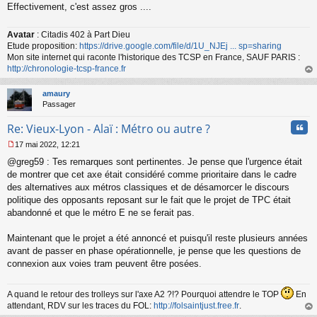
Effectivement, c'est assez gros ....
Avatar
: Citadis 402 à Part Dieu
Etude proposition:
https://drive.google.com/file/d/1U_NJEj ... sp=sharing
Mon site internet qui raconte l'historique des TCSP en France, SAUF PARIS :
http://chronologie-tcsp-france.fr
au
t
amaury
Passager
Cita
Re: Vieux-Lyon - Alaï : Métro ou autre ?
17 mai 2022, 12:21
M
@greg59 : Tes remarques sont pertinentes. Je pense que l'urgence était
e
s
de montrer que cet axe était considéré comme prioritaire dans le cadre
s
des alternatives aux métros classiques et de désamorcer le discours
a
politique des opposants reposant sur le fait que le projet de TPC était
g
abandonné et que le métro E ne se ferait pas.
e
n
o
Maintenant que le projet a été annoncé et puisqu'il reste plusieurs années
n
avant de passer en phase opérationnelle, je pense que les questions de
l
connexion aux voies tram peuvent être posées.
u
A quand le retour des trolleys sur l'axe A2 ?!? Pourquoi attendre le TOP
En
attendant, RDV sur les traces du FOL:
http://folsaintjust.free.fr
.
au