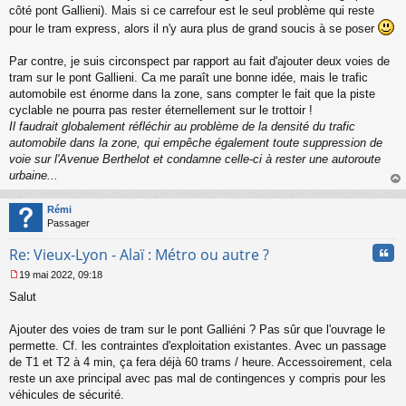
côté pont Gallieni). Mais si ce carrefour est le seul problème qui reste
pour le tram express, alors il n'y aura plus de grand soucis à se poser
Par contre, je suis circonspect par rapport au fait d'ajouter deux voies de
tram sur le pont Gallieni. Ca me paraît une bonne idée, mais le trafic
automobile est énorme dans la zone, sans compter le fait que la piste
cyclable ne pourra pas rester éternellement sur le trottoir !
Il faudrait globalement réfléchir au problème de la densité du trafic
automobile dans la zone, qui empêche également toute suppression de
voie sur l'Avenue Berthelot et condamne celle-ci à rester une autoroute
urbaine...
au
t
Rémi
Passager
Cita
Re: Vieux-Lyon - Alaï : Métro ou autre ?
19 mai 2022, 09:18
M
Salut
e
s
s
Ajouter des voies de tram sur le pont Galliéni ? Pas sûr que l'ouvrage le
a
permette. Cf. les contraintes d'exploitation existantes. Avec un passage
g
de T1 et T2 à 4 min, ça fera déjà 60 trams / heure. Accessoirement, cela
e
reste un axe principal avec pas mal de contingences y compris pour les
n
o
véhicules de sécurité.