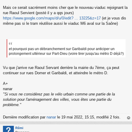
Mais ce serait sacrément moins cher que le nouveau viaduc rejoignant la
rue Raoul Servient (posté il y a qqs jours)
https://www.google.com/maps/d/u/0/edit? ... 13225&z=17
(et je vous dis
même pas si le tram réutilise aussi le viaduc M6 aval sur la Saône)
et pourquoi pas un débranchement sur Garibaldi pour anticiper un
prolongement ultérieur sur Part-Dieu (voire tirer jusqu'au métro D déjà?)
Vu que j'arrive rue Raoul Servant derrière la mairie du 7ème, ça peut
continuer sur rues Domer et Garibaldi, et atteindre le métro D.
A+
nanar
"Si vous ne considérez pas le vélo urbain comme une partie de la
solution pour l'aménagement des villes, vous êtes une partie du
problème."
Dernière modification par
nanar
le 19 mai 2022, 15:15, modifié 2 fois.
au
t
Rémi