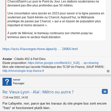
Charcot/Saint-Luc puis le Point du Jour. Les stations souterraines ne
devraient pas être plus profondes que 50 mètres.
Une concertation sera lancée en 2023 pour savoir si la ligne passera en
souterrain par Saint-Irénée ou Charcot. Aujourd’hui, la Métropole
privilégie de passer par Charcot, « qui a un bassin de population plus
important et moins desservi ».
À partir de Ménival, le tramway continuera son chemin jusqu’au
terminus dans le secteur Alaï/Libération.
https://actu.fr/auvergne-rhone-alpes/ly ... 24964.html
Avatar
: Citadis 402 à Part Dieu
Etude proposition:
https://drive.google.com/file/d/1U_NJEj ... sp=sharing
Mon site internet qui raconte l'historique des TCSP en France, SAUF PARIS :
http://chronologie-tcsp-france.fr
au
t
nanar
Passager
Cita
Re: Vieux-Lyon - Alaï : Métro ou autre ?
19 mai 2022, 14:02
M
Par Lafayette, non, parce que les travaux du site propre bus sont encore
e
s
"frais" et fonctionnent plutôt bien..