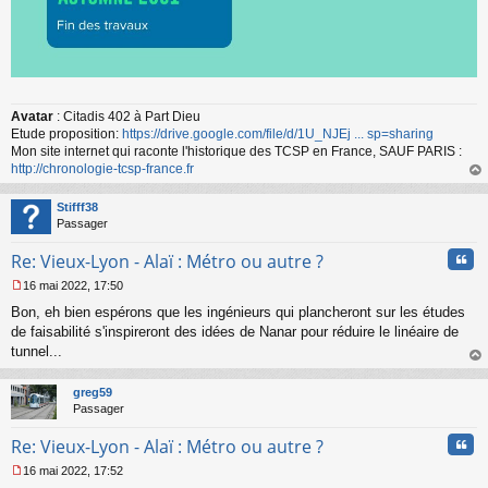
Avatar
: Citadis 402 à Part Dieu
Etude proposition:
https://drive.google.com/file/d/1U_NJEj ... sp=sharing
Mon site internet qui raconte l'historique des TCSP en France, SAUF PARIS :
http://chronologie-tcsp-france.fr
au
t
Stifff38
Passager
Cita
Re: Vieux-Lyon - Alaï : Métro ou autre ?
16 mai 2022, 17:50
M
Bon, eh bien espérons que les ingénieurs qui plancheront sur les études
e
s
de faisabilité s'inspireront des idées de Nanar pour réduire le linéaire de
s
tunnel...
a
au
g
t
greg59
e
Passager
n
o
Cita
Re: Vieux-Lyon - Alaï : Métro ou autre ?
n
l
16 mai 2022, 17:52
u
M