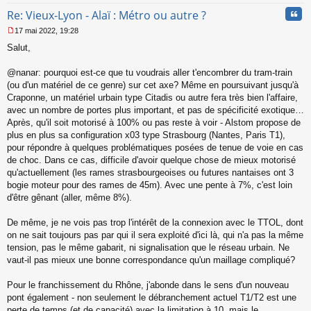
Cita
Re: Vieux-Lyon - Alaï : Métro ou autre ?
17 mai 2022, 19:28
M
Salut,
e
s
s
@nanar: pourquoi est-ce que tu voudrais aller t'encombrer du tram-train
a
(ou d'un matériel de ce genre) sur cet axe? Même en poursuivant jusqu'à
g
Craponne, un matériel urbain type Citadis ou autre fera très bien l'affaire,
e
avec un nombre de portes plus important, et pas de spécificité exotique…
n
o
Après, qu'il soit motorisé à 100% ou pas reste à voir - Alstom propose de
n
plus en plus sa configuration x03 type Strasbourg (Nantes, Paris T1),
l
pour répondre à quelques problématiques posées de tenue de voie en cas
u
de choc. Dans ce cas, difficile d'avoir quelque chose de mieux motorisé
qu'actuellement (les rames strasbourgeoises ou futures nantaises ont 3
bogie moteur pour des rames de 45m). Avec une pente à 7%, c'est loin
d'être gênant (aller, même 8%).
De même, je ne vois pas trop l'intérêt de la connexion avec le TTOL, dont
on ne sait toujours pas par qui il sera exploité d'ici là, qui n'a pas la même
tension, pas le même gabarit, ni signalisation que le réseau urbain. Ne
vaut-il pas mieux une bonne correspondance qu'un maillage compliqué?
Pour le franchissement du Rhône, j'abonde dans le sens d'un nouveau
pont également - non seulement le débranchement actuel T1/T2 est une
perte de temps (et de capacité) avec la limitation à 10, mais le