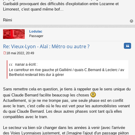
Garibaldi provoquant des difficultés d'exploitation entre Lozanne et
Limonest, c'est quand même bof...
Rémi
au
t
Lodulac
Passager
Cita
Re: Vieux-Lyon - Alaï : Métro ou autre ?
18 mai 2022, 20:49
M
e
nanar a écrit :
s
Le carrefour en rive gauche pt Galliéni / quais C.Bernard & Leclerc / av
s
a
Berthelot resterait très dur à gérer
g
e
n
Sans remettre cela en question, je tiens à rappeler que le sens unique du
o
quai Claude Bernard facilite beaucoup les choses
n
Actuellement, si je ne me trompe pas, une seule phase est en conflit
l
avec le tram, c'est celle où le feu est vert pour les automobilistes venant
u
du quai Claude Bernard. Les deux autres phases sont tant qu'à elles
compatibles avec le tram.
Le secteur va bien sûr changer dans les années à venir (avec l'arrivée
des Voies Lyonnaises justement, et j'imagine l'ajout d'un passage piéton