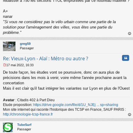
rebaisser à 750 les sections TTOL empruntées par ce nouveau matériel ?
A+
nanar
"Si vous ne considérez pas le vélo urbain comme une partie de la
solution pour l'aménagement des villes, vous êtes une partie du
problème."
au
t
greg59
Passager
Cita
Re: Vieux-Lyon - Alaï : Métro ou autre ?
17 mai 2022, 16:33
M
De toute façon, les études vont se poursuivre, donc on aura plus de
e
s
précisions dans les mois à venir, voire même l'année prochaine avant la
s
concertation
a
Mais il est clair qu'il faut intégrer les variantes sur Lyon en plus de l'Ouest
g
e
n
Avatar
: Citadis 402 à Part Dieu
o
Etude proposition:
https://drive.google.com/file/d/1U_NJEj ... sp=sharing
n
Mon site internet qui raconte l'historique des TCSP en France, SAUF PARIS :
l
http://chronologie-tcsp-france.fr
u
au
t
TubeSurf
Passager