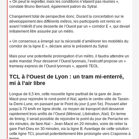
« On peut le regretter, mais les conditions n’étaient pas réunies »,
constate Bruno Bernard, également patron du Sytral.
Changement total de perspective donc. Durant la concertation sur le
développement des différents métros, les participants ont remis en
avant l’intérêt d’une desserte de l’Ouest par un « corridor E », qui devait
initialement être assurée par un métro.
« Un consensus a émergé sur la nécessité d’améliorer les mobilités du
corridor de la ligne E », déclare ainsi le président du Sytral.
Mais pour une potentielle prolongation d’un métro, il faudra attendre un
autre mandat. Pour desservir l’Ouest lyonnais, l’exécutif propose un «
tramway express de l’Ouest lyonnais », appelé TEOL.
TCL à l’Ouest de Lyon : un tram mi-enterré,
mi à l’air libre
Longue de 6,5 km, cette nouvelle ligne partirait de la gare de Jean-
Macé pour rejoindre le rond-point d’Alaï, après le centre-ville de Tassin-
la-Demi-Lune, en passant par le Point du jour (Lyon 5e). Pouvant aller
jusqu’à 70 km/h en ligne droite, ce moyen de transport doit desservir
rapidement trois arrêts de l’Ouest (Ménival, Libération, Alaï). En terme
de timing, il serait possible de rejoindre le point du jour de Perrache en
dix minutes, de faire Alaï – Jean-Macé en 20 minutes, voire de relier la
gare Part-Dieu en 30 minutes, via la ligne B. Avantage de cette solution :
cette ligne TCL pourrait potentiellement être prolongée vers Craponne à
terme.