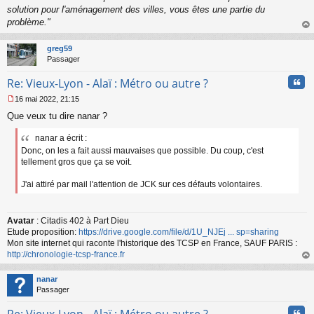
solution pour l'aménagement des villes, vous êtes une partie du
problème."
au
t
greg59
Passager
Cita
Re: Vieux-Lyon - Alaï : Métro ou autre ?
16 mai 2022, 21:15
M
Que veux tu dire nanar ?
e
s
nanar a écrit :
s
a
Donc, on les a fait aussi mauvaises que possible. Du coup, c'est
g
tellement gros que ça se voit.
e
n
J'ai attiré par mail l'attention de JCK sur ces défauts volontaires.
o
n
l
Avatar
: Citadis 402 à Part Dieu
u
Etude proposition:
https://drive.google.com/file/d/1U_NJEj ... sp=sharing
Mon site internet qui raconte l'historique des TCSP en France, SAUF PARIS :
http://chronologie-tcsp-france.fr
au
t
nanar
Passager
Cita
Re: Vieux-Lyon - Alaï : Métro ou autre ?