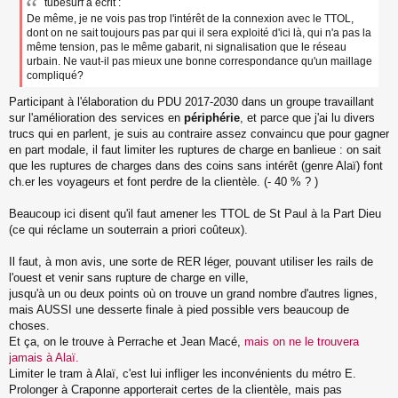
tubesurf a écrit :
De même, je ne vois pas trop l'intérêt de la connexion avec le TTOL,
dont on ne sait toujours pas par qui il sera exploité d'ici là, qui n'a pas la
même tension, pas le même gabarit, ni signalisation que le réseau
urbain. Ne vaut-il pas mieux une bonne correspondance qu'un maillage
compliqué?
Participant à l'élaboration du PDU 2017-2030 dans un groupe travaillant
sur l'amélioration des services en
périphérie
, et parce que j'ai lu divers
trucs qui en parlent, je suis au contraire assez convaincu que pour gagner
en part modale, il faut limiter les ruptures de charge en banlieue : on sait
que les ruptures de charges dans des coins sans intérêt (genre Alaï) font
ch.er les voyageurs et font perdre de la clientèle. (- 40 % ? )
Beaucoup ici disent qu'il faut amener les TTOL de St Paul à la Part Dieu
(ce qui réclame un souterrain a priori coûteux).
Il faut, à mon avis, une sorte de RER léger, pouvant utiliser les rails de
l'ouest et venir sans rupture de charge en ville,
jusqu'à un ou deux points où on trouve un grand nombre d'autres lignes,
mais AUSSI une desserte finale à pied possible vers beaucoup de
choses.
Et ça, on le trouve à Perrache et Jean Macé,
mais on ne le trouvera
jamais à Alaï.
Limiter le tram à Alaï, c'est lui infliger les inconvénients du métro E.
Prolonger à Craponne apporterait certes de la clientèle, mais pas