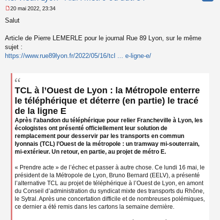
20 mai 2022, 23:34
M
Salut
e
s
s
Article de Pierre LEMERLE pour le journal Rue 89 Lyon, sur le même
a
sujet :
g
https://www.rue89lyon.fr/2022/05/16/tcl ... e-ligne-e/
e
n
o
n
l
TCL à l’Ouest de Lyon : la Métropole enterre
u
le téléphérique et déterre (en partie) le tracé
de la ligne E
Après l’abandon du téléphérique pour relier Francheville à Lyon, les
écologistes ont présenté officiellement leur solution de
remplacement pour desservir par les transports en commun
lyonnais (TCL) l’Ouest de la métropole : un tramway mi-souterrain,
mi-extérieur. Un retour, en partie, au projet de métro E.
« Prendre acte » de l’échec et passer à autre chose. Ce lundi 16 mai, le
président de la Métropole de Lyon, Bruno Bernard (EELV), a présenté
l’alternative TCL au projet de téléphérique à l’Ouest de Lyon, en amont
du Conseil d’administration du syndicat mixte des transports du Rhône,
le Sytral. Après une concertation difficile et de nombreuses polémiques,
ce dernier a été remis dans les cartons la semaine dernière.