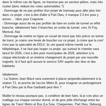
dans le même cas de figure, on traverse pas un secteur piéton, mais très
routier (donc réduire les voies automobiles ?)
- Dommage de ne pas profiter d'un projet de tramway pour aller plus loin
dans ce projet, c'est à dire d'aller à Part Dieu, il manque 2-3 km pour y
arriver.... Idem pour Craponne
- Dommage aussi de ne pas profiter de faire en sortie de tunnel un effet
branche, idéalement faire 3 branches en sortie du tunnel, vers St Foy,
Menival, Alaï
- Dommage de mettre en ligne un visuel de tracé pas très précis en terme
de tracé, je crains une levée de bouclier sur ce projet, à croire que la com'
n'est pas la spécialité de EELV, ils ont quand même merdé sur le
téléphérique, il ne faut pas louper ce projet, qui surtout le chantier sera
lancé fin 2026, c'est à dire post municipales de 2026, attention à la
claque électorale et un énième changement du projet par une nouvelle
majorité, là il faut qu'il assure le service SAV auprès des élus et des
habitants
Idéalement :
- La Station Jean Macé sera surement à placer perpendiculairement à la
station T2, et proche de l'accès Métro B, pour imaginer un prolongement
à Part Dieu par la Rue Garibaldi peut être ?
Mailler le réseau pourquoi pas, à condition de bien faire, là je vois plus un
maillage sur chaque secteur donné, et de gros pôle d'échange entre les
lignes de Tram/ Metro et Bus (La Soie, Charpennes, Part Dieu, Debourg,