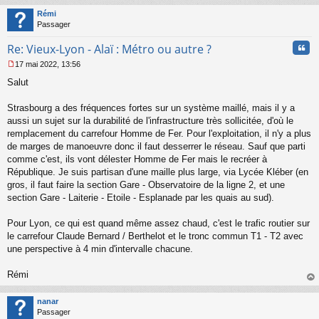
t
Rémi
Passager
Cita
Re: Vieux-Lyon - Alaï : Métro ou autre ?
17 mai 2022, 13:56
M
Salut
e
s
s
Strasbourg a des fréquences fortes sur un système maillé, mais il y a
a
aussi un sujet sur la durabilité de l'infrastructure très sollicitée, d'où le
g
remplacement du carrefour Homme de Fer. Pour l'exploitation, il n'y a plus
e
de marges de manoeuvre donc il faut desserrer le réseau. Sauf que parti
n
o
comme c'est, ils vont délester Homme de Fer mais le recréer à
n
République. Je suis partisan d'une maille plus large, via Lycée Kléber (en
l
gros, il faut faire la section Gare - Observatoire de la ligne 2, et une
u
section Gare - Laiterie - Etoile - Esplanade par les quais au sud).
Pour Lyon, ce qui est quand même assez chaud, c'est le trafic routier sur
le carrefour Claude Bernard / Berthelot et le tronc commun T1 - T2 avec
une perspective à 4 min d'intervalle chacune.
Rémi
au
t
nanar
Passager