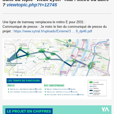
s
?
viewtopic.php?t=12745
s
a
g
e
Une ligne de tramway remplacera le métro E pour 2031 :
n
o
Communiqué de presse : Je mets le lien du communiqué de presse du
n
projet :
https://www.sytral.fr/uploads/Externe/3 ... 9_dp46.pdf
l
u