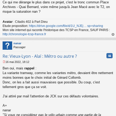
Ce qui me dérange le plus dans ce projet, c'est le tronc commun Place
e
s
Archives - Quai Bernard, voire même jusqu'à Jean Macé avec le T2, on
s
risque la saturation nan ?
a
g
Avatar
: Citadis 402 à Part Dieu
e
Etude proposition:
https://drive.google.com/file/d/1U_NJEj ... sp=sharing
n
o
Mon site internet qui raconte l'historique des TCSP en France, SAUF PARIS :
n
http://chronologie-tcsp-france.fr
l
au
u
t
nanar
Passager
Cita
Re: Vieux-Lyon - Alaï : Métro ou autre ?
16 mai 2022, 18:12
M
Ben oui, mais
rappel
:
e
s
La variante tramway, comme les variantes métro, devaient être nettement
s
moins bonnes que le choix initial de Gérard Collomb.
a
Donc, on les a fait aussi mauvaises que possible. Du coup, c'est
g
tellement gros que ça se voit.
e
n
o
J'ai attiré par mail l'attention de JCK sur ces défauts volontaires.
n
l
A+
u
nanar
"Si vous ne considérez pas le vélo urbain comme une partie de la