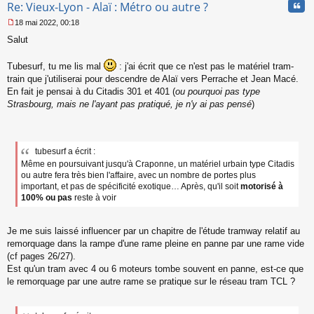
Cita
Re: Vieux-Lyon - Alaï : Métro ou autre ?
18 mai 2022, 00:18
M
Salut
e
s
s
Tubesurf, tu me lis mal
: j'ai écrit que ce n'est pas le matériel tram-
a
train que j'utiliserai pour descendre de Alaï vers Perrache et Jean Macé.
g
En fait je pensai à du Citadis 301 et 401 (
ou pourquoi pas type
e
Strasbourg, mais ne l'ayant pas pratiqué, je n'y ai pas pensé
)
n
o
n
l
u
tubesurf a écrit :
Même en poursuivant jusqu'à Craponne, un matériel urbain type Citadis
ou autre fera très bien l'affaire, avec un nombre de portes plus
important, et pas de spécificité exotique… Après, qu'il soit
motorisé à
100% ou pas
reste à voir
Je me suis laissé influencer par un chapitre de l'étude tramway relatif au
remorquage dans la rampe d'une rame pleine en panne par une rame vide
(cf pages 26/27).
Est qu'un tram avec 4 ou 6 moteurs tombe souvent en panne, est-ce que
le remorquage par une autre rame se pratique sur le réseau tram TCL ?