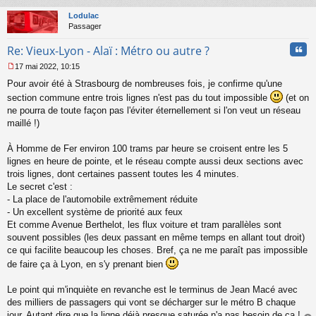
au
u
t
Lodulac
Passager
Cita
Re: Vieux-Lyon - Alaï : Métro ou autre ?
17 mai 2022, 10:15
M
Pour avoir été à Strasbourg de nombreuses fois, je confirme qu'une
e
s
section commune entre trois lignes n'est pas du tout impossible
(et on
s
ne pourra de toute façon pas l'éviter éternellement si l'on veut un réseau
a
maillé !)
g
e
À Homme de Fer environ 100 trams par heure se croisent entre les 5
n
o
lignes en heure de pointe, et le réseau compte aussi deux sections avec
n
trois lignes, dont certaines passent toutes les 4 minutes.
l
Le secret c'est :
u
- La place de l'automobile extrêmement réduite
- Un excellent système de priorité aux feux
Et comme Avenue Berthelot, les flux voiture et tram parallèles sont
souvent possibles (les deux passant en même temps en allant tout droit)
ce qui facilite beaucoup les choses. Bref, ça ne me paraît pas impossible
de faire ça à Lyon, en s'y prenant bien
Le point qui m'inquiète en revanche est le terminus de Jean Macé avec
des milliers de passagers qui vont se décharger sur le métro B chaque
jour. Autant dire que la ligne déjà presque saturée n'a pas besoin de ça !