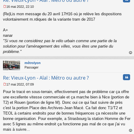
16 mai 2022, 22:10
M
(Re)Lis mon message du 20 avril 17H16 où je relève les dispositions
e
s
volontairement m.rdiques de la variante tram de 2017
s
a
A+
g
nanar
e
"Si vous ne considérez pas le vélo urbain comme une partie de la
n
o
solution pour l'aménagement des villes, vous êtes une partie du
n
problème."
l
au
u
t
métrolyon
Passager
Cita
Re: Vieux-Lyon - Alaï : Métro ou autre ?
17 mai 2022, 07:09
M
Pour le tracé en sous-terrain, effectivement pas de problème car ça offre
e
s
une excellente vitesse commerciale et ça marche bien à Nice (portion de
s
T2) et Rouen (portion de ligne M). Donc oui ce qui faut suivre de près
a
c'est la portion Place des Archives-Jean Macé. Ca fait donc T1/T2 et
g
TEOL à certains endroits pour de bonnes fréquences ça nécessite une
e
bonne organisation. Pour exemple, a Strasbourg la station Homme de Fer
n
o
avec 5 lignes au même endroit ça fonctionne pas mal de ce que j'ai vu
n
mais à suivre...
l