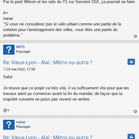
s
Par le pont Wilson et les rails du T1 sur Servient OUI, ça pourrait se faire
a
g
A+
e
nanar
n
o
"Si vous ne considérez pas le vélo urbain comme une partie de la
n
solution pour l'aménagement des villes, vous êtes une partie du
l
problème."
u
au
t
NP73
Passager
Cita
Re: Vieux-Lyon - Alaï : Métro ou autre ?
19 mai 2022, 17:58
M
Salut
e
s
s
Je trouve que ce projet va très vite, il va suffisament vite pour que les
a
travaux aient pu comencer avant la fin du mandat, de façon que la
g
majorité suivante ne puiss pas revenir en arrière.
e
n
o
@+
n
au
l
t
nanar
u
Passager
Cita
Re: Vieux-Lyon - Alaï : Métro ou autre ?