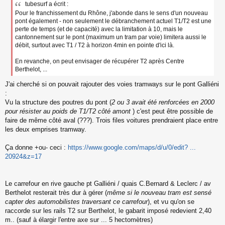
tubesurf a écrit :
Pour le franchissement du Rhône, j'abonde dans le sens d'un nouveau
pont également - non seulement le débranchement actuel T1/T2 est une
perte de temps (et de capacité) avec la limitation à 10, mais le
cantonnement sur le pont (maximum un tram par voie) limitera aussi le
débit, surtout avec T1 / T2 à horizon 4min en pointe d'ici là.
En revanche, on peut envisager de récupérer T2 après Centre
Berthelot, ...
J'ai cherché si on pouvait rajouter des voies tramways sur le pont Galliéni
:
Vu la structure des poutres du pont (
2 ou 3 avait été renforcées en 2000
pour résister au poids de T1/T2 côté amont
) c'est peut être possible de
faire de même côté aval (???). Trois files voitures prendraient place entre
les deux emprises tramway.
Ça donne +ou- ceci :
https://www.google.com/maps/d/u/0/edit? ...
20924&z=17
Le carrefour en rive gauche pt Galliéni / quais C.Bernard & Leclerc / av
Berthelot resterait très dur à gérer (
même si le nouveau tram est sensé
capter des automobilistes traversant ce carrefour
), et vu qu'on se
raccorde sur les rails T2 sur Berthelot, le gabarit imposé redevient 2,40
m.. (sauf à élargir l'entre axe sur ... 5 hectomètres)