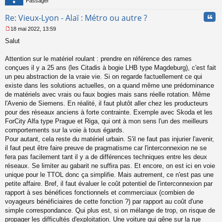
Passager
Cita
Re: Vieux-Lyon - Alaï : Métro ou autre ?
18 mai 2022, 13:59
M
Salut
e
s
s
Attention sur le matériel roulant : prendre en référence des rames
a
conçues il y a 25 ans (les Citadis à bogie LHB type Magdeburg), c'est fait
g
un peu abstraction de la vraie vie. Si on regarde factuellement ce qui
e
existe dans les solutions actuelles, on a quand même une prédominance
n
o
de matériels avec vrais ou faux bogies mais sans réelle rotation. Même
n
l'Avenio de Siemens. En réalité, il faut plutôt aller chez les producteurs
l
pour des réseaux anciens à forte contrainte. Exemple avec Skoda et les
u
ForCity Alfa type Prague et Riga, qui ont à mon sens l'un des meilleurs
comportements sur la voie à tous égards.
Pour autant, cela reste du matériel urbain. S'il ne faut pas injurier l'avenir,
il faut peut être faire preuve de pragmatisme car l'interconnexion ne se
fera pas facilement tant il y a de différences techniques entre les deux
réseaux. Se limiter au gabarit ne suffira pas. Et encore, on est ici en voie
unique pour le TTOL donc ça simplifie. Mais autrement, ce n'est pas une
petite affaire. Bref, il faut évaluer le coût potentiel de l'interconnexion par
rapport à ses bénéfices fonctionnels et commerciaux (combien de
voyageurs bénéficiaires de cette fonction ?) par rapport au coût d'une
simple correspondance. Qui plus est, si on mélange de trop, on risque de
propager les difficultés d'exploitation. Une voiture qui gêne sur la rue