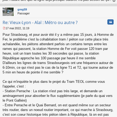
au
t
greg59
Passager
Cita
Re: Vieux-Lyon - Alaï : Métro ou autre ?
17 mai 2022, 11:19
M
Pour Strasbourg, et pour avoir été il y a même pas 15 jours, à Homme de
e
s
Fer, le problème c'est la cohabitation tram / piéton sur cette place très
s
achalandée, les piétons attendent parfois un certains temps entre les
a
rames qui passent, la station Homme de Fer voit passer 120 tram par
g
heure, soit un tram toutes les 30 secondes qui passe, la station
e
République approche les 100 passage par heure il me semble
n
o
D'ailleurs les lignes de trams Strasbourgeois ont une fréquence autour de
n
6-10min, ce qui n'est pas le cas de la ligne T1 et T2, qui tourne autour de
l
5 min en heure de pointe il me semble ?
u
Ce qui m'inquiète le plus dans le projet du Tram TEOL comme vous
l'appeler, c'est :
- Station Perrache : La station n'est pas très large, et demande un
aménagement pour absorber le flux supplémentaire (je parle du quai vers
le Pont Galliéni)
- Entre Perrache et le Quai Bernard, on est quand même sur un secteur
très routier, dans un noeud routier important, ce qui marche à Strasbourg,
c'est son coeur historique très piéton idem à République, là on est pas