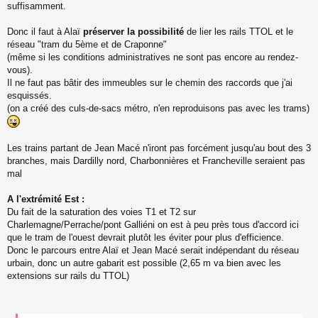
suffisamment.
Donc il faut à Alaï
préserver la possibilité
de lier les rails TTOL et le
réseau "tram du 5ème et de Craponne"
(même si les conditions administratives ne sont pas encore au rendez-
vous).
Il ne faut pas bâtir des immeubles sur le chemin des raccords que j'ai
esquissés.
(on a créé des culs-de-sacs métro, n'en reproduisons pas avec les trams)
Les trains partant de Jean Macé n'iront pas forcément jusqu'au bout des 3
branches, mais Dardilly nord, Charbonnières et Francheville seraient pas
mal
A l'extrémité Est :
Du fait de la saturation des voies T1 et T2 sur
Charlemagne/Perrache/pont Galliéni on est à peu près tous d'accord ici
que le tram de l'ouest devrait plutôt les éviter pour plus d'efficience.
Donc le parcours entre Alaï et Jean Macé serait indépendant du réseau
urbain, donc un autre gabarit est possible (2,65 m va bien avec les
extensions sur rails du TTOL)