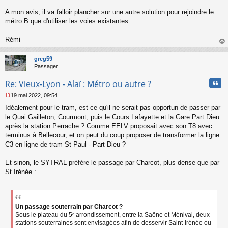
n
l
A mon avis, il va falloir plancher sur une autre solution pour rejoindre le
u
métro B que d'utiliser les voies existantes.
Rémi
au
t
greg59
Passager
Cita
Re: Vieux-Lyon - Alaï : Métro ou autre ?
19 mai 2022, 09:54
M
Idéalement pour le tram, est ce qu'il ne serait pas opportun de passer par
e
s
le Quai Gailleton, Courmont, puis le Cours Lafayette et la Gare Part Dieu
s
après la station Perrache ? Comme EELV proposait avec son T8 avec
a
terminus à Bellecour, et on peut du coup proposer de transformer la ligne
g
C3 en ligne de tram St Paul - Part Dieu ?
e
n
o
Et sinon, le SYTRAL préfère le passage par Charcot, plus dense que par
n
St Irénée :
l
u
Un passage souterrain par Charcot ?
Sous le plateau du 5ᵉ arrondissement, entre la Saône et Ménival, deux
stations souterraines sont envisagées afin de desservir Saint-Irénée ou