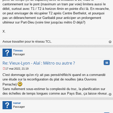
cantonnement sur le pont (maximum un tram par voie) limitera aussi le
débit, surtout avec T1 / T2 à horizon 4min en pointe d'ici là. En revanche,
on peut envisager de récupérer T2 après Centre Berthelot, et pourquoi
pas un débranchement sur Garibaldi pour anticiper un prolongement
ultérieur sur Part-Dieu (voire tirer jusqu'au métro D déjà?)
X.
Avoue travailler pour le réseau TCL.
au
t
Timeas
Passager
Cita
Re: Vieux-Lyon - Alaï : Métro ou autre ?
17 mai 2022, 21:19
M
C'est dommage qu'on n'y ait pas pensé/réfléchi quand on a commandé
e
s
une étude sur la reconfiguration du plat de nouilles (aka Ouvrons
s
Perrache)
a
Sans nullement sous-estimer la complexité du truc, la planification sur
g
des échelles de temps longues comme aux Pays Bas, ça laisse rêveur...
e
n
au
o
t
nanar
n
Passager
l
u