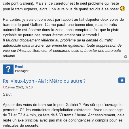
côté pont Gallieni). Mais si ce carrefour est le seul problème qui reste
pour le tram express, alors il n'y aura plus de grand soucis à se poser
Par contre, je suis circonspect par rapport au fait d'ajouter deux voies de
tram sur le pont Gallieni. Ca me paraît une bonne idée, mais le trafic
automobile est énorme dans la zone, sans compter le fait que la piste
cyclable ne pourra pas rester éternellement sur le trottoir !
Il faudrait globalement réfléchir au problème de la densité du trafic
automobile dans la zone, qui empêche également toute suppression de
voie sur l'Avenue Berthelot et condamne celle-ci à rester une autoroute
urbaine...
au
t
Rémi
Passager
Cita
Re: Vieux-Lyon - Alaï : Métro ou autre ?
19 mai 2022, 09:18
M
Salut
e
s
s
Ajouter des voies de tram sur le pont Galliéni ? Pas sûr que l'ouvrage le
a
permette. Cf. les contraintes d'exploitation existantes. Avec un passage
g
de T1 et T2 à 4 min, ça fera déjà 60 trams / heure. Accessoirement, cela
e
reste un axe principal avec pas mal de contingences y compris pour les
n
o
véhicules de sécurité.