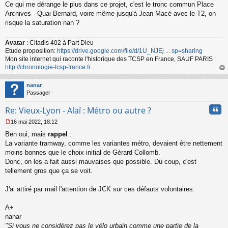
Ce qui me dérange le plus dans ce projet, c'est le tronc commun Place
e
s
Archives - Quai Bernard, voire même jusqu'à Jean Macé avec le T2, on
s
risque la saturation nan ?
a
g
Avatar
: Citadis 402 à Part Dieu
e
Etude proposition:
https://drive.google.com/file/d/1U_NJEj ... sp=sharing
n
o
Mon site internet qui raconte l'historique des TCSP en France, SAUF PARIS :
n
http://chronologie-tcsp-france.fr
l
au
u
t
nanar
Passager
Cita
Re: Vieux-Lyon - Alaï : Métro ou autre ?
16 mai 2022, 18:12
M
Ben oui, mais
rappel
:
e
s
La variante tramway, comme les variantes métro, devaient être nettement
s
moins bonnes que le choix initial de Gérard Collomb.
a
Donc, on les a fait aussi mauvaises que possible. Du coup, c'est
g
tellement gros que ça se voit.
e
n
o
J'ai attiré par mail l'attention de JCK sur ces défauts volontaires.
n
l
A+
u
nanar
"Si vous ne considérez pas le vélo urbain comme une partie de la