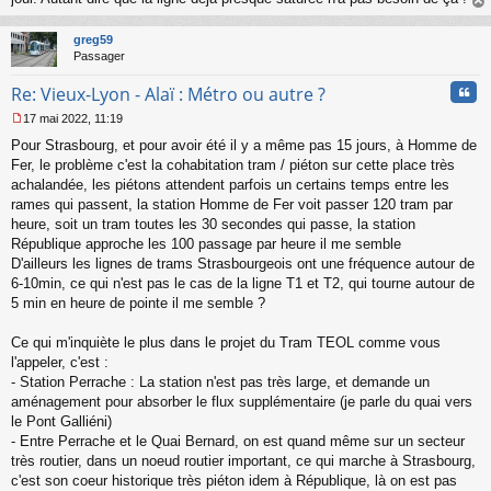
au
t
greg59
Passager
Cita
Re: Vieux-Lyon - Alaï : Métro ou autre ?
17 mai 2022, 11:19
M
Pour Strasbourg, et pour avoir été il y a même pas 15 jours, à Homme de
e
s
Fer, le problème c'est la cohabitation tram / piéton sur cette place très
s
achalandée, les piétons attendent parfois un certains temps entre les
a
rames qui passent, la station Homme de Fer voit passer 120 tram par
g
heure, soit un tram toutes les 30 secondes qui passe, la station
e
République approche les 100 passage par heure il me semble
n
o
D'ailleurs les lignes de trams Strasbourgeois ont une fréquence autour de
n
6-10min, ce qui n'est pas le cas de la ligne T1 et T2, qui tourne autour de
l
5 min en heure de pointe il me semble ?
u
Ce qui m'inquiète le plus dans le projet du Tram TEOL comme vous
l'appeler, c'est :
- Station Perrache : La station n'est pas très large, et demande un
aménagement pour absorber le flux supplémentaire (je parle du quai vers
le Pont Galliéni)
- Entre Perrache et le Quai Bernard, on est quand même sur un secteur
très routier, dans un noeud routier important, ce qui marche à Strasbourg,
c'est son coeur historique très piéton idem à République, là on est pas