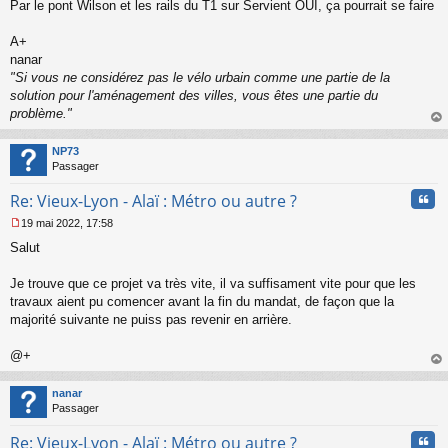
s
Par le pont Wilson et les rails du T1 sur Servient OUI, ça pourrait se faire
a
g
A+
e
nanar
n
o
"Si vous ne considérez pas le vélo urbain comme une partie de la
n
solution pour l'aménagement des villes, vous êtes une partie du
l
problème."
u
au
t
NP73
Passager
Cita
Re: Vieux-Lyon - Alaï : Métro ou autre ?
19 mai 2022, 17:58
M
Salut
e
s
s
Je trouve que ce projet va très vite, il va suffisament vite pour que les
a
travaux aient pu comencer avant la fin du mandat, de façon que la
g
majorité suivante ne puiss pas revenir en arrière.
e
n
o
@+
n
au
l
t
nanar
u
Passager
Cita
Re: Vieux-Lyon - Alaï : Métro ou autre ?