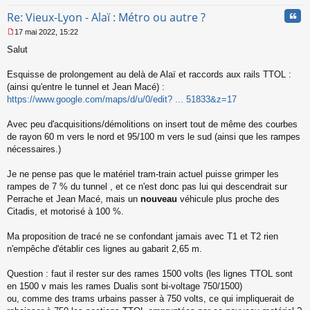
Cita
Re: Vieux-Lyon - Alaï : Métro ou autre ?
17 mai 2022, 15:22
M
Salut
e
s
s
Esquisse de prolongement au delà de Alaï et raccords aux rails TTOL :
a
(ainsi qu'entre le tunnel et Jean Macé) :
g
https://www.google.com/maps/d/u/0/edit? ... 51833&z=17
e
n
o
Avec peu d'acquisitions/démolitions on insert tout de même des courbes
n
de rayon 60 m vers le nord et 95/100 m vers le sud (ainsi que les rampes
l
nécessaires.)
u
Je ne pense pas que le matériel tram-train actuel puisse grimper les
rampes de 7 % du tunnel , et ce n'est donc pas lui qui descendrait sur
Perrache et Jean Macé, mais un
nouveau
véhicule plus proche des
Citadis, et motorisé à 100 %.
Ma proposition de tracé ne se confondant jamais avec T1 et T2 rien
n'empêche d'établir ces lignes au gabarit 2,65 m.
Question : faut il rester sur des rames 1500 volts (les lignes TTOL sont
en 1500 v mais les rames Dualis sont bi-voltage 750/1500)
ou, comme des trams urbains passer à 750 volts, ce qui impliquerait de