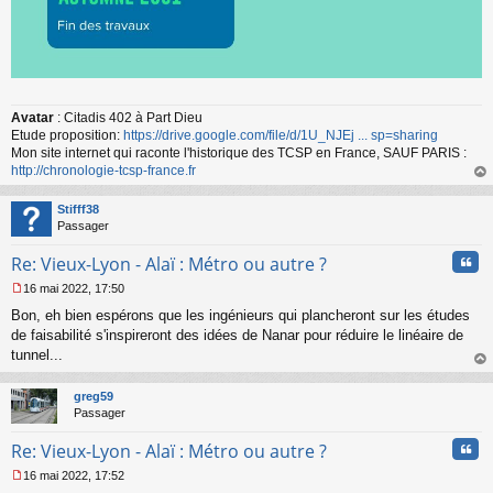
Avatar
: Citadis 402 à Part Dieu
Etude proposition:
https://drive.google.com/file/d/1U_NJEj ... sp=sharing
Mon site internet qui raconte l'historique des TCSP en France, SAUF PARIS :
http://chronologie-tcsp-france.fr
au
t
Stifff38
Passager
Cita
Re: Vieux-Lyon - Alaï : Métro ou autre ?
16 mai 2022, 17:50
M
Bon, eh bien espérons que les ingénieurs qui plancheront sur les études
e
s
de faisabilité s'inspireront des idées de Nanar pour réduire le linéaire de
s
tunnel...
a
au
g
t
greg59
e
Passager
n
o
Cita
Re: Vieux-Lyon - Alaï : Métro ou autre ?
n
l
16 mai 2022, 17:52
u
M