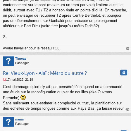
cantonnement sur le pont (maximum un tram par voie) limitera aussi le
débit, surtout avec T1 / T2 à horizon 4min en pointe d'ici là. En revanche,
on peut envisager de récupérer T2 après Centre Berthelot, et pourquoi
pas un débranchement sur Garibaldi pour anticiper un prolongement
ultérieur sur Part-Dieu (voire tirer jusqu'au métro D déjà?)
X.
Avoue travailler pour le réseau TCL.
au
t
Timeas
Passager
Cita
Re: Vieux-Lyon - Alaï : Métro ou autre ?
17 mai 2022, 21:19
M
C'est dommage qu'on n'y ait pas pensé/réfléchi quand on a commandé
e
s
une étude sur la reconfiguration du plat de nouilles (aka Ouvrons
s
Perrache)
a
Sans nullement sous-estimer la complexité du truc, la planification sur
g
des échelles de temps longues comme aux Pays Bas, ça laisse rêveur...
e
n
au
o
t
nanar
n
Passager
l
u