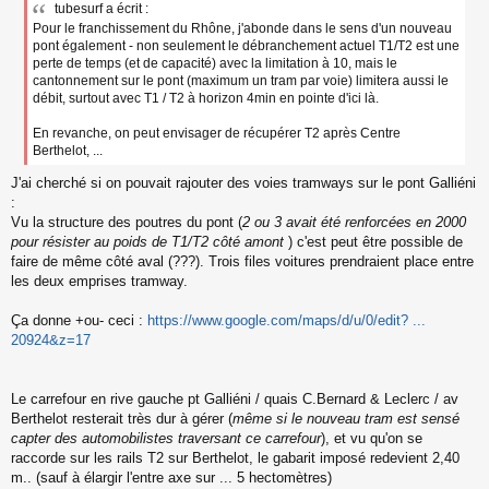
tubesurf a écrit :
Pour le franchissement du Rhône, j'abonde dans le sens d'un nouveau
pont également - non seulement le débranchement actuel T1/T2 est une
perte de temps (et de capacité) avec la limitation à 10, mais le
cantonnement sur le pont (maximum un tram par voie) limitera aussi le
débit, surtout avec T1 / T2 à horizon 4min en pointe d'ici là.
En revanche, on peut envisager de récupérer T2 après Centre
Berthelot, ...
J'ai cherché si on pouvait rajouter des voies tramways sur le pont Galliéni
:
Vu la structure des poutres du pont (
2 ou 3 avait été renforcées en 2000
pour résister au poids de T1/T2 côté amont
) c'est peut être possible de
faire de même côté aval (???). Trois files voitures prendraient place entre
les deux emprises tramway.
Ça donne +ou- ceci :
https://www.google.com/maps/d/u/0/edit? ...
20924&z=17
Le carrefour en rive gauche pt Galliéni / quais C.Bernard & Leclerc / av
Berthelot resterait très dur à gérer (
même si le nouveau tram est sensé
capter des automobilistes traversant ce carrefour
), et vu qu'on se
raccorde sur les rails T2 sur Berthelot, le gabarit imposé redevient 2,40
m.. (sauf à élargir l'entre axe sur ... 5 hectomètres)