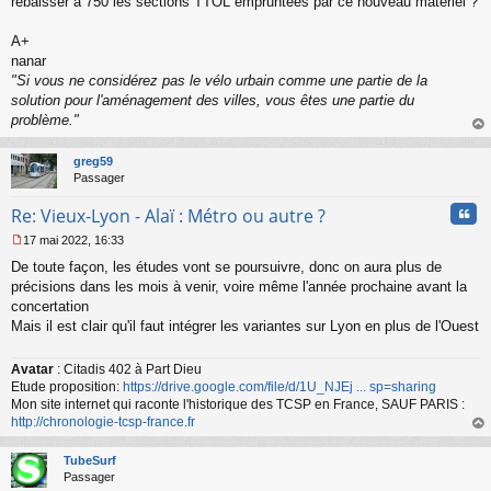
rebaisser à 750 les sections TTOL empruntées par ce nouveau matériel ?
A+
nanar
"Si vous ne considérez pas le vélo urbain comme une partie de la
solution pour l'aménagement des villes, vous êtes une partie du
problème."
au
t
greg59
Passager
Cita
Re: Vieux-Lyon - Alaï : Métro ou autre ?
17 mai 2022, 16:33
M
De toute façon, les études vont se poursuivre, donc on aura plus de
e
s
précisions dans les mois à venir, voire même l'année prochaine avant la
s
concertation
a
Mais il est clair qu'il faut intégrer les variantes sur Lyon en plus de l'Ouest
g
e
n
Avatar
: Citadis 402 à Part Dieu
o
Etude proposition:
https://drive.google.com/file/d/1U_NJEj ... sp=sharing
n
Mon site internet qui raconte l'historique des TCSP en France, SAUF PARIS :
l
http://chronologie-tcsp-france.fr
u
au
t
TubeSurf
Passager