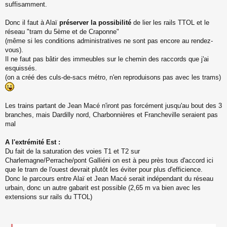
suffisamment.
Donc il faut à Alaï
préserver la possibilité
de lier les rails TTOL et le
réseau "tram du 5ème et de Craponne"
(même si les conditions administratives ne sont pas encore au rendez-
vous).
Il ne faut pas bâtir des immeubles sur le chemin des raccords que j'ai
esquissés.
(on a créé des culs-de-sacs métro, n'en reproduisons pas avec les trams)
Les trains partant de Jean Macé n'iront pas forcément jusqu'au bout des 3
branches, mais Dardilly nord, Charbonnières et Francheville seraient pas
mal
A l'extrémité Est :
Du fait de la saturation des voies T1 et T2 sur
Charlemagne/Perrache/pont Galliéni on est à peu près tous d'accord ici
que le tram de l'ouest devrait plutôt les éviter pour plus d'efficience.
Donc le parcours entre Alaï et Jean Macé serait indépendant du réseau
urbain, donc un autre gabarit est possible (2,65 m va bien avec les
extensions sur rails du TTOL)