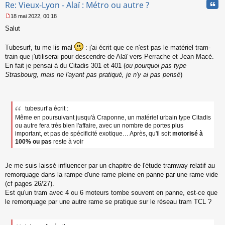
Cita
Re: Vieux-Lyon - Alaï : Métro ou autre ?
18 mai 2022, 00:18
M
Salut
e
s
s
Tubesurf, tu me lis mal
: j'ai écrit que ce n'est pas le matériel tram-
a
train que j'utiliserai pour descendre de Alaï vers Perrache et Jean Macé.
g
En fait je pensai à du Citadis 301 et 401 (
ou pourquoi pas type
e
Strasbourg, mais ne l'ayant pas pratiqué, je n'y ai pas pensé
)
n
o
n
l
u
tubesurf a écrit :
Même en poursuivant jusqu'à Craponne, un matériel urbain type Citadis
ou autre fera très bien l'affaire, avec un nombre de portes plus
important, et pas de spécificité exotique… Après, qu'il soit
motorisé à
100% ou pas
reste à voir
Je me suis laissé influencer par un chapitre de l'étude tramway relatif au
remorquage dans la rampe d'une rame pleine en panne par une rame vide
(cf pages 26/27).
Est qu'un tram avec 4 ou 6 moteurs tombe souvent en panne, est-ce que
le remorquage par une autre rame se pratique sur le réseau tram TCL ?