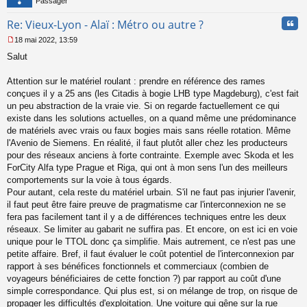
Passager
Cita
Re: Vieux-Lyon - Alaï : Métro ou autre ?
18 mai 2022, 13:59
M
Salut
e
s
s
Attention sur le matériel roulant : prendre en référence des rames
a
conçues il y a 25 ans (les Citadis à bogie LHB type Magdeburg), c'est fait
g
un peu abstraction de la vraie vie. Si on regarde factuellement ce qui
e
existe dans les solutions actuelles, on a quand même une prédominance
n
o
de matériels avec vrais ou faux bogies mais sans réelle rotation. Même
n
l'Avenio de Siemens. En réalité, il faut plutôt aller chez les producteurs
l
pour des réseaux anciens à forte contrainte. Exemple avec Skoda et les
u
ForCity Alfa type Prague et Riga, qui ont à mon sens l'un des meilleurs
comportements sur la voie à tous égards.
Pour autant, cela reste du matériel urbain. S'il ne faut pas injurier l'avenir,
il faut peut être faire preuve de pragmatisme car l'interconnexion ne se
fera pas facilement tant il y a de différences techniques entre les deux
réseaux. Se limiter au gabarit ne suffira pas. Et encore, on est ici en voie
unique pour le TTOL donc ça simplifie. Mais autrement, ce n'est pas une
petite affaire. Bref, il faut évaluer le coût potentiel de l'interconnexion par
rapport à ses bénéfices fonctionnels et commerciaux (combien de
voyageurs bénéficiaires de cette fonction ?) par rapport au coût d'une
simple correspondance. Qui plus est, si on mélange de trop, on risque de
propager les difficultés d'exploitation. Une voiture qui gêne sur la rue