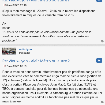
16 mai 2022, 22:10
M
(Re)Lis mon message du 20 avril 17H16 où je relève les dispositions
e
s
volontairement m.rdiques de la variante tram de 2017
s
a
A+
g
nanar
e
"Si vous ne considérez pas le vélo urbain comme une partie de la
n
o
solution pour l'aménagement des villes, vous êtes une partie du
n
problème."
l
au
u
t
métrolyon
Passager
Cita
Re: Vieux-Lyon - Alaï : Métro ou autre ?
17 mai 2022, 07:09
M
Pour le tracé en sous-terrain, effectivement pas de problème car ça offre
e
s
une excellente vitesse commerciale et ça marche bien à Nice (portion de
s
T2) et Rouen (portion de ligne M). Donc oui ce qui faut suivre de près
a
c'est la portion Place des Archives-Jean Macé. Ca fait donc T1/T2 et
g
TEOL à certains endroits pour de bonnes fréquences ça nécessite une
e
bonne organisation. Pour exemple, a Strasbourg la station Homme de Fer
n
o
avec 5 lignes au même endroit ça fonctionne pas mal de ce que j'ai vu
n
mais à suivre...
l