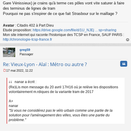
Gare Vénissieux) je crains qu'à terme ces pôles vont vite saturer à faire
des terminus de lignes de tram
Pourquoi ne pas s'inspirer de ce que fait Strasbour sur le maillage ?
Avatar
: Citadis 402 à Part Dieu
Etude proposition:
https://drive.google.com/file/d/1U_NJEj ... sp=sharing
Mon site internet qui raconte l'historique des TCSP en France, SAUF PARIS :
http://chronologie-tcsp-france.fr
au
t
greg59
Passager
Cita
Re: Vieux-Lyon - Alaï : Métro ou autre ?
17 mai 2022, 11:22
M
e
nanar a écrit :
s
(Re)Lis mon message du 20 avril 17H16 où je relève les dispositions
s
a
volontairement m.rdiques de la variante tram de 2017
g
e
A+
n
nanar
o
"Si vous ne considérez pas le vélo urbain comme une partie de la
n
solution pour l'aménagement des villes, vous êtes une partie du
l
problème."
u