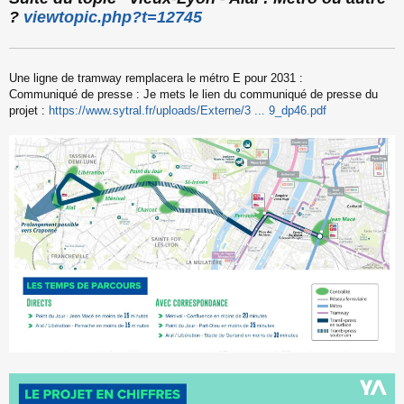
s
?
viewtopic.php?t=12745
s
a
g
e
Une ligne de tramway remplacera le métro E pour 2031 :
n
o
Communiqué de presse : Je mets le lien du communiqué de presse du
n
projet :
https://www.sytral.fr/uploads/Externe/3 ... 9_dp46.pdf
l
u