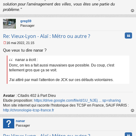
solution pour l'aménagement des villes, vous êtes une partie du
problème."
au
t
greg59
Passager
Cita
Re: Vieux-Lyon - Alaï : Métro ou autre ?
16 mai 2022, 21:15
M
Que veux tu dire nanar ?
e
s
nanar a écrit :
s
a
Donc, on les a fait aussi mauvaises que possible. Du coup, c'est
g
tellement gros que ça se voit.
e
n
J'ai attiré par mail l'attention de JCK sur ces défauts volontaires.
o
n
l
Avatar
: Citadis 402 à Part Dieu
u
Etude proposition:
https://drive.google.com/file/d/1U_NJEj ... sp=sharing
Mon site internet qui raconte l'historique des TCSP en France, SAUF PARIS :
http://chronologie-tcsp-france.fr
au
t
nanar
Passager
Cita
Re: Vieux-Lyon - Alaï : Métro ou autre ?