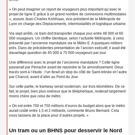
« On peut imaginer un report de voyageurs plus important qu’avec le
projet de ligne E grâce à un grand nombre de connexions multimodales
», assure Jean-Charles Kohlhaas, vice-président de la Métropole de
Lyon en charge des Déplacements, intermodalités et logistique urbaine.
Via sept arrêts, ce tram doit transporter chaque jour entre 48 000 et 60
000 voyageurs. Un chiffre identique, selon l’actuelle Métropole, à celui
présenté par l’ancienne mandature via le Métro E. A quelques milliers
près. Dans de précédentes présentation de l’ancien exécutif, il avait été
davantage question de 45 000 à 75 000 voyageurs par jour.
Une différence avec le projet de l’ancienne mandature ? Cette ligne
passerait par Perrache avant de rejoindre le 5e arrondissement. Deux
tracés sont à l’étude : l’un ferait un stop du côté de Saint-Irénée et l’autre
par Charcot, avant d’aller au Point du Jour.
Sur cette partie, le tramway serait souterrain, sur trois kilomètres. De ce
fait, le projet, bien plus onéreux que le téléphérique, resterait largement
moins chère que celui de métro.
« On est entre 700 et 750 millions d’euros du budget alors que le métro
aurait coûté entre 1,5 et 2 milliards, commente Bruno Bernard. Cela
nous laissera de la place pour d’autres projets. »
Un tram ou un BHNS pour desservir le Nord