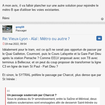
n
l
A mon avis, il va falloir plancher sur une autre solution pour rejoindre le
u
métro B que d'utiliser les voies existantes.
Rémi
au
t
greg59
Passager
Cita
Re: Vieux-Lyon - Alaï : Métro ou autre ?
19 mai 2022, 09:54
M
Idéalement pour le tram, est ce qu'il ne serait pas opportun de passer par
e
s
le Quai Gailleton, Courmont, puis le Cours Lafayette et la Gare Part Dieu
s
après la station Perrache ? Comme EELV proposait avec son T8 avec
a
terminus à Bellecour, et on peut du coup proposer de transformer la ligne
g
C3 en ligne de tram St Paul - Part Dieu ?
e
n
o
Et sinon, le SYTRAL préfère le passage par Charcot, plus dense que par
n
St Irénée :
l
u
Un passage souterrain par Charcot ?
Sous le plateau du 5ᵉ arrondissement, entre la Saône et Ménival, deux
stations souterraines sont envisagées afin de desservir Saint-Irénée ou