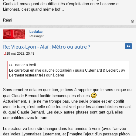
Garibaldi provoquant des difficultés d'exploitation entre Lozanne et
Limonest, c'est quand même bof...
Rémi
au
t
Lodulac
Passager
Cita
Re: Vieux-Lyon - Alaï : Métro ou autre ?
18 mai 2022, 20:49
M
e
nanar a écrit :
s
Le carrefour en rive gauche pt Galliéni / quais C.Bernard & Leclerc / av
s
a
Berthelot resterait très dur à gérer
g
e
n
Sans remettre cela en question, je tiens à rappeler que le sens unique du
o
quai Claude Bernard facilite beaucoup les choses
n
Actuellement, si je ne me trompe pas, une seule phase est en conflit
l
avec le tram, c'est celle où le feu est vert pour les automobilistes venant
u
du quai Claude Bernard. Les deux autres phases sont tant qu'à elles
compatibles avec le tram.
Le secteur va bien sûr changer dans les années à venir (avec l'arrivée
des Voies Lyonnaises justement, et j'imagine l'ajout d'un passage piéton