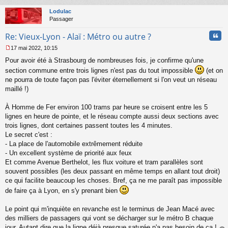
au
u
t
Lodulac
Passager
Cita
Re: Vieux-Lyon - Alaï : Métro ou autre ?
17 mai 2022, 10:15
M
Pour avoir été à Strasbourg de nombreuses fois, je confirme qu'une
e
s
section commune entre trois lignes n'est pas du tout impossible
(et on
s
ne pourra de toute façon pas l'éviter éternellement si l'on veut un réseau
a
maillé !)
g
e
À Homme de Fer environ 100 trams par heure se croisent entre les 5
n
o
lignes en heure de pointe, et le réseau compte aussi deux sections avec
n
trois lignes, dont certaines passent toutes les 4 minutes.
l
Le secret c'est :
u
- La place de l'automobile extrêmement réduite
- Un excellent système de priorité aux feux
Et comme Avenue Berthelot, les flux voiture et tram parallèles sont
souvent possibles (les deux passant en même temps en allant tout droit)
ce qui facilite beaucoup les choses. Bref, ça ne me paraît pas impossible
de faire ça à Lyon, en s'y prenant bien
Le point qui m'inquiète en revanche est le terminus de Jean Macé avec
des milliers de passagers qui vont se décharger sur le métro B chaque
jour. Autant dire que la ligne déjà presque saturée n'a pas besoin de ça !