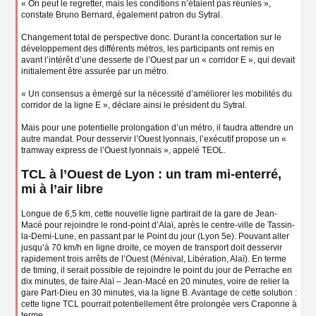
« On peut le regretter, mais les conditions n’étaient pas réunies »,
constate Bruno Bernard, également patron du Sytral.
Changement total de perspective donc. Durant la concertation sur le
développement des différents métros, les participants ont remis en
avant l’intérêt d’une desserte de l’Ouest par un « corridor E », qui devait
initialement être assurée par un métro.
« Un consensus a émergé sur la nécessité d’améliorer les mobilités du
corridor de la ligne E », déclare ainsi le président du Sytral.
Mais pour une potentielle prolongation d’un métro, il faudra attendre un
autre mandat. Pour desservir l’Ouest lyonnais, l’exécutif propose un «
tramway express de l’Ouest lyonnais », appelé TEOL.
TCL à l’Ouest de Lyon : un tram mi-enterré,
mi à l’air libre
Longue de 6,5 km, cette nouvelle ligne partirait de la gare de Jean-
Macé pour rejoindre le rond-point d’Alaï, après le centre-ville de Tassin-
la-Demi-Lune, en passant par le Point du jour (Lyon 5e). Pouvant aller
jusqu’à 70 km/h en ligne droite, ce moyen de transport doit desservir
rapidement trois arrêts de l’Ouest (Ménival, Libération, Alaï). En terme
de timing, il serait possible de rejoindre le point du jour de Perrache en
dix minutes, de faire Alaï – Jean-Macé en 20 minutes, voire de relier la
gare Part-Dieu en 30 minutes, via la ligne B. Avantage de cette solution :
cette ligne TCL pourrait potentiellement être prolongée vers Craponne à
terme.