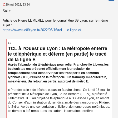
20 mai 2022, 23:34
M
Salut
e
s
s
Article de Pierre LEMERLE pour le journal Rue 89 Lyon, sur le même
a
sujet :
g
https://www.rue89lyon.fr/2022/05/16/tcl ... e-ligne-e/
e
n
o
n
l
TCL à l’Ouest de Lyon : la Métropole enterre
u
le téléphérique et déterre (en partie) le tracé
de la ligne E
Après l’abandon du téléphérique pour relier Francheville à Lyon, les
écologistes ont présenté officiellement leur solution de
remplacement pour desservir par les transports en commun
lyonnais (TCL) l’Ouest de la métropole : un tramway mi-souterrain,
mi-extérieur. Un retour, en partie, au projet de métro E.
« Prendre acte » de l’échec et passer à autre chose. Ce lundi 16 mai, le
président de la Métropole de Lyon, Bruno Bernard (EELV), a présenté
l’alternative TCL au projet de téléphérique à l’Ouest de Lyon, en amont
du Conseil d’administration du syndicat mixte des transports du Rhône,
le Sytral. Après une concertation difficile et de nombreuses polémiques,
ce dernier a été remis dans les cartons la semaine dernière.