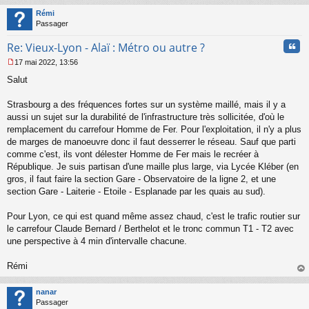
t
Rémi
Passager
Cita
Re: Vieux-Lyon - Alaï : Métro ou autre ?
17 mai 2022, 13:56
M
Salut
e
s
s
Strasbourg a des fréquences fortes sur un système maillé, mais il y a
a
aussi un sujet sur la durabilité de l'infrastructure très sollicitée, d'où le
g
remplacement du carrefour Homme de Fer. Pour l'exploitation, il n'y a plus
e
de marges de manoeuvre donc il faut desserrer le réseau. Sauf que parti
n
o
comme c'est, ils vont délester Homme de Fer mais le recréer à
n
République. Je suis partisan d'une maille plus large, via Lycée Kléber (en
l
gros, il faut faire la section Gare - Observatoire de la ligne 2, et une
u
section Gare - Laiterie - Etoile - Esplanade par les quais au sud).
Pour Lyon, ce qui est quand même assez chaud, c'est le trafic routier sur
le carrefour Claude Bernard / Berthelot et le tronc commun T1 - T2 avec
une perspective à 4 min d'intervalle chacune.
Rémi
au
t
nanar
Passager