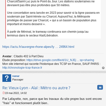
Charcot/Saint-Luc puis le Point du Jour. Les stations souterraines ne
devraient pas être plus profondes que 50 mètres.
Une concertation sera lancée en 2023 pour savoir si la ligne passera en
souterrain par Saint-Irénée ou Charcot. Aujourd’hui, la Métropole
privilégie de passer par Charcot, « qui a un bassin de population plus
important et moins desservi ».
À partir de Ménival, le tramway continuera son chemin jusqu’au
terminus dans le secteur Alaï/Libération.
https://actu.fr/auvergne-rhone-alpes/ly ... 24964.html
Avatar
: Citadis 402 à Part Dieu
Etude proposition:
https://drive.google.com/file/d/1U_NJEj ... sp=sharing
Mon site internet qui raconte l'historique des TCSP en France, SAUF PARIS :
http://chronologie-tcsp-france.fr
au
t
nanar
Passager
Cita
Re: Vieux-Lyon - Alaï : Métro ou autre ?
19 mai 2022, 14:02
M
Par Lafayette, non, parce que les travaux du site propre bus sont encore
e
s
"frais" et fonctionnent plutôt bien..