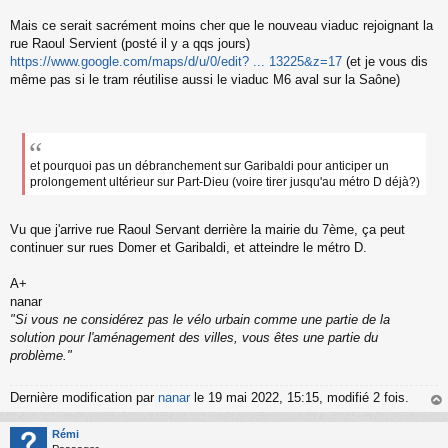
Mais ce serait sacrément moins cher que le nouveau viaduc rejoignant la
rue Raoul Servient (posté il y a qqs jours)
https://www.google.com/maps/d/u/0/edit? ... 13225&z=17
(et je vous dis
même pas si le tram réutilise aussi le viaduc M6 aval sur la Saône)
et pourquoi pas un débranchement sur Garibaldi pour anticiper un
prolongement ultérieur sur Part-Dieu (voire tirer jusqu'au métro D déjà?)
Vu que j'arrive rue Raoul Servant derrière la mairie du 7ème, ça peut
continuer sur rues Domer et Garibaldi, et atteindre le métro D.
A+
nanar
"Si vous ne considérez pas le vélo urbain comme une partie de la
solution pour l'aménagement des villes, vous êtes une partie du
problème."
Dernière modification par
nanar
le 19 mai 2022, 15:15, modifié 2 fois.
au
t
Rémi