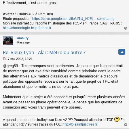
Effectivement, c'est assez gros ....
Avatar
: Citadis 402 à Part Dieu
Etude proposition:
https://drive.google.com/file/d/1U_NJEj ... sp=sharing
Mon site internet qui raconte l'historique des TCSP en France, SAUF PARIS :
http://chronologie-tcsp-france.fr
au
t
amaury
Passager
Cita
Re: Vieux-Lyon - Alaï : Métro ou autre ?
17 mai 2022, 12:21
M
@greg59 : Tes remarques sont pertinentes. Je pense que l'urgence était
e
s
de montrer que cet axe était considéré comme prioritaire dans le cadre
s
des alternatives aux métros classiques et de désamorcer le discours
a
politique des opposants reposant sur le fait que le projet de TPC était
g
abandonné et que le métro E ne se ferait pas.
e
n
o
Maintenant que le projet a été annoncé et puisqu'il reste plusieurs années
n
avant de passer en phase opérationnelle, je pense que les questions de
l
connexion aux voies tram peuvent être posées.
u
A quand le retour des trolleys sur l'axe A2 ?!? Pourquoi attendre le TOP
En
attendant, RDV sur les traces du FOL:
http://folsaintjust.free.fr
.
au