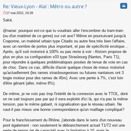
Cita
Re: Vieux-Lyon - Alaï : Métro ou autre ?
17 mai 2022, 19:28
M
Salut,
e
s
s
@nanar: pourquoi est-ce que tu voudrais aller t'encombrer du tram-train
a
(ou d'un matériel de ce genre) sur cet axe? Même en poursuivant jusqu'à
g
Craponne, un matériel urbain type Citadis ou autre fera très bien l'affaire,
e
avec un nombre de portes plus important, et pas de spécificité exotique…
n
o
Après, qu'il soit motorisé à 100% ou pas reste à voir - Alstom propose de
n
plus en plus sa configuration x03 type Strasbourg (Nantes, Paris T1),
l
pour répondre à quelques problématiques posées de tenue de voie en cas
u
de choc. Dans ce cas, difficile d'avoir quelque chose de mieux motorisé
qu'actuellement (les rames strasbourgeoises ou futures nantaises ont 3
bogie moteur pour des rames de 45m). Avec une pente à 7%, c'est loin
d'être gênant (aller, même 8%).
De même, je ne vois pas trop l'intérêt de la connexion avec le TTOL, dont
on ne sait toujours pas par qui il sera exploité d'ici là, qui n'a pas la même
tension, pas le même gabarit, ni signalisation que le réseau urbain. Ne
vaut-il pas mieux une bonne correspondance qu'un maillage compliqué?
Pour le franchissement du Rhône, j'abonde dans le sens d'un nouveau
pont également - non seulement le débranchement actuel T1/T2 est une
perte de temps (et de capacité) avec la limitation à 10, mais le