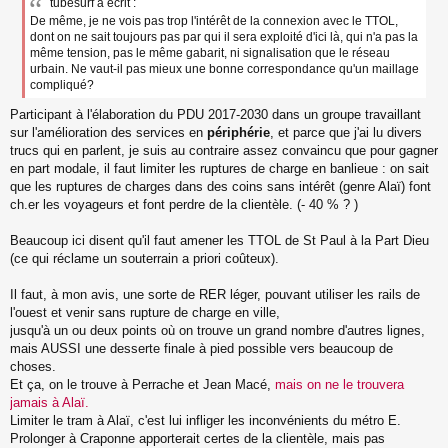
tubesurf a écrit :
De même, je ne vois pas trop l'intérêt de la connexion avec le TTOL,
dont on ne sait toujours pas par qui il sera exploité d'ici là, qui n'a pas la
même tension, pas le même gabarit, ni signalisation que le réseau
urbain. Ne vaut-il pas mieux une bonne correspondance qu'un maillage
compliqué?
Participant à l'élaboration du PDU 2017-2030 dans un groupe travaillant
sur l'amélioration des services en
périphérie
, et parce que j'ai lu divers
trucs qui en parlent, je suis au contraire assez convaincu que pour gagner
en part modale, il faut limiter les ruptures de charge en banlieue : on sait
que les ruptures de charges dans des coins sans intérêt (genre Alaï) font
ch.er les voyageurs et font perdre de la clientèle. (- 40 % ? )
Beaucoup ici disent qu'il faut amener les TTOL de St Paul à la Part Dieu
(ce qui réclame un souterrain a priori coûteux).
Il faut, à mon avis, une sorte de RER léger, pouvant utiliser les rails de
l'ouest et venir sans rupture de charge en ville,
jusqu'à un ou deux points où on trouve un grand nombre d'autres lignes,
mais AUSSI une desserte finale à pied possible vers beaucoup de
choses.
Et ça, on le trouve à Perrache et Jean Macé,
mais on ne le trouvera
jamais à Alaï.
Limiter le tram à Alaï, c'est lui infliger les inconvénients du métro E.
Prolonger à Craponne apporterait certes de la clientèle, mais pas