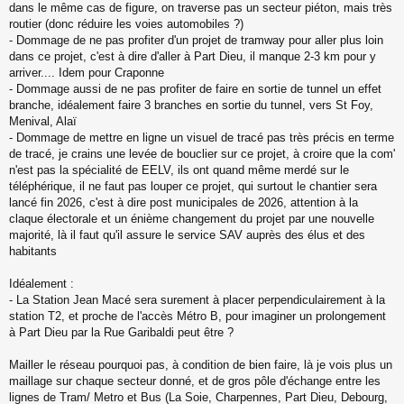
dans le même cas de figure, on traverse pas un secteur piéton, mais très
routier (donc réduire les voies automobiles ?)
- Dommage de ne pas profiter d'un projet de tramway pour aller plus loin
dans ce projet, c'est à dire d'aller à Part Dieu, il manque 2-3 km pour y
arriver.... Idem pour Craponne
- Dommage aussi de ne pas profiter de faire en sortie de tunnel un effet
branche, idéalement faire 3 branches en sortie du tunnel, vers St Foy,
Menival, Alaï
- Dommage de mettre en ligne un visuel de tracé pas très précis en terme
de tracé, je crains une levée de bouclier sur ce projet, à croire que la com'
n'est pas la spécialité de EELV, ils ont quand même merdé sur le
téléphérique, il ne faut pas louper ce projet, qui surtout le chantier sera
lancé fin 2026, c'est à dire post municipales de 2026, attention à la
claque électorale et un énième changement du projet par une nouvelle
majorité, là il faut qu'il assure le service SAV auprès des élus et des
habitants
Idéalement :
- La Station Jean Macé sera surement à placer perpendiculairement à la
station T2, et proche de l'accès Métro B, pour imaginer un prolongement
à Part Dieu par la Rue Garibaldi peut être ?
Mailler le réseau pourquoi pas, à condition de bien faire, là je vois plus un
maillage sur chaque secteur donné, et de gros pôle d'échange entre les
lignes de Tram/ Metro et Bus (La Soie, Charpennes, Part Dieu, Debourg,