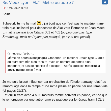
Cita
Re: Vieux-Lyon - Alaï : Métro ou autre ?
18 mai 2022, 00:18
M
Salut
e
s
s
Tubesurf, tu me lis mal
: j'ai écrit que ce n'est pas le matériel tram-
a
train que j'utiliserai pour descendre de Alaï vers Perrache et Jean Macé.
g
En fait je pensai à du Citadis 301 et 401 (
ou pourquoi pas type
e
Strasbourg, mais ne l'ayant pas pratiqué, je n'y ai pas pensé
)
n
o
n
l
u
tubesurf a écrit :
Même en poursuivant jusqu'à Craponne, un matériel urbain type Citadis
ou autre fera très bien l'affaire, avec un nombre de portes plus
important, et pas de spécificité exotique… Après, qu'il soit
motorisé à
100% ou pas
reste à voir
Je me suis laissé influencer par un chapitre de l'étude tramway relatif au
remorquage dans la rampe d'une rame pleine en panne par une rame vide
(cf pages 26/27).
Est qu'un tram avec 4 ou 6 moteurs tombe souvent en panne, est-ce que
le remorquage par une autre rame se pratique sur le réseau tram TCL ?