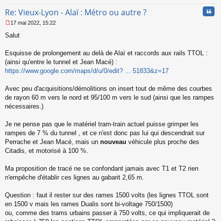
Cita
Re: Vieux-Lyon - Alaï : Métro ou autre ?
17 mai 2022, 15:22
M
Salut
e
s
s
Esquisse de prolongement au delà de Alaï et raccords aux rails TTOL :
a
(ainsi qu'entre le tunnel et Jean Macé) :
g
https://www.google.com/maps/d/u/0/edit? ... 51833&z=17
e
n
o
Avec peu d'acquisitions/démolitions on insert tout de même des courbes
n
de rayon 60 m vers le nord et 95/100 m vers le sud (ainsi que les rampes
l
nécessaires.)
u
Je ne pense pas que le matériel tram-train actuel puisse grimper les
rampes de 7 % du tunnel , et ce n'est donc pas lui qui descendrait sur
Perrache et Jean Macé, mais un
nouveau
véhicule plus proche des
Citadis, et motorisé à 100 %.
Ma proposition de tracé ne se confondant jamais avec T1 et T2 rien
n'empêche d'établir ces lignes au gabarit 2,65 m.
Question : faut il rester sur des rames 1500 volts (les lignes TTOL sont
en 1500 v mais les rames Dualis sont bi-voltage 750/1500)
ou, comme des trams urbains passer à 750 volts, ce qui impliquerait de