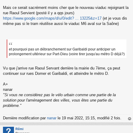
Mais ce serait sacrément moins cher que le nouveau viaduc rejoignant la
rue Raoul Servient (posté il y a qqs jours)
https://www.google.com/maps/d/u/0/edit? ... 13225&z=17
(et je vous dis
même pas si le tram réutilise aussi le viaduc M6 aval sur la Saône)
et pourquoi pas un débranchement sur Garibaldi pour anticiper un
prolongement ultérieur sur Part-Dieu (voire tirer jusqu'au métro D déjà?)
Vu que j'arrive rue Raoul Servant derrière la mairie du 7ème, ça peut
continuer sur rues Domer et Garibaldi, et atteindre le métro D.
A+
nanar
"Si vous ne considérez pas le vélo urbain comme une partie de la
solution pour l'aménagement des villes, vous êtes une partie du
problème."
Dernière modification par
nanar
le 19 mai 2022, 15:15, modifié 2 fois.
au
t
Rémi