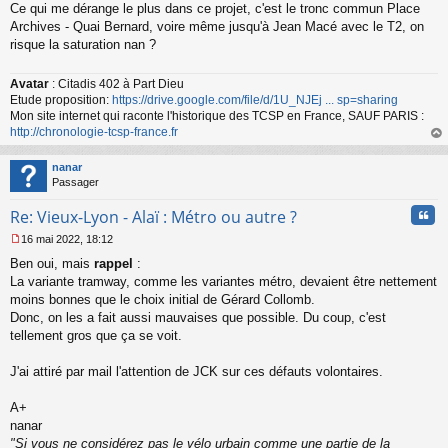
Ce qui me dérange le plus dans ce projet, c'est le tronc commun Place
e
s
Archives - Quai Bernard, voire même jusqu'à Jean Macé avec le T2, on
s
risque la saturation nan ?
a
g
Avatar
: Citadis 402 à Part Dieu
e
Etude proposition:
https://drive.google.com/file/d/1U_NJEj ... sp=sharing
n
o
Mon site internet qui raconte l'historique des TCSP en France, SAUF PARIS :
n
http://chronologie-tcsp-france.fr
l
au
u
t
nanar
Passager
Cita
Re: Vieux-Lyon - Alaï : Métro ou autre ?
16 mai 2022, 18:12
M
Ben oui, mais
rappel
:
e
s
La variante tramway, comme les variantes métro, devaient être nettement
s
moins bonnes que le choix initial de Gérard Collomb.
a
Donc, on les a fait aussi mauvaises que possible. Du coup, c'est
g
tellement gros que ça se voit.
e
n
o
J'ai attiré par mail l'attention de JCK sur ces défauts volontaires.
n
l
A+
u
nanar
"Si vous ne considérez pas le vélo urbain comme une partie de la