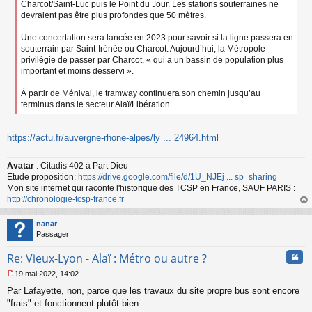
Charcot/Saint-Luc puis le Point du Jour. Les stations souterraines ne
devraient pas être plus profondes que 50 mètres.
Une concertation sera lancée en 2023 pour savoir si la ligne passera en
souterrain par Saint-Irénée ou Charcot. Aujourd’hui, la Métropole
privilégie de passer par Charcot, « qui a un bassin de population plus
important et moins desservi ».
À partir de Ménival, le tramway continuera son chemin jusqu’au
terminus dans le secteur Alaï/Libération.
https://actu.fr/auvergne-rhone-alpes/ly ... 24964.html
Avatar
: Citadis 402 à Part Dieu
Etude proposition:
https://drive.google.com/file/d/1U_NJEj ... sp=sharing
Mon site internet qui raconte l'historique des TCSP en France, SAUF PARIS :
http://chronologie-tcsp-france.fr
au
t
nanar
Passager
Cita
Re: Vieux-Lyon - Alaï : Métro ou autre ?
19 mai 2022, 14:02
M
Par Lafayette, non, parce que les travaux du site propre bus sont encore
e
s
"frais" et fonctionnent plutôt bien..