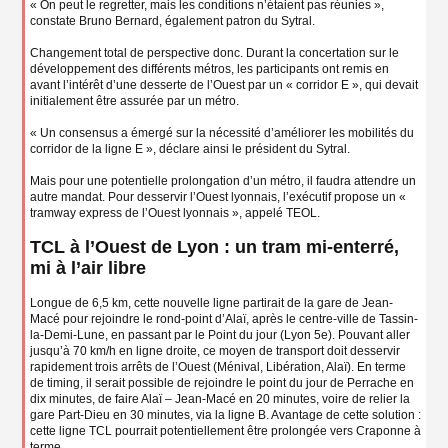
« On peut le regretter, mais les conditions n’étaient pas réunies »,
constate Bruno Bernard, également patron du Sytral.
Changement total de perspective donc. Durant la concertation sur le
développement des différents métros, les participants ont remis en
avant l’intérêt d’une desserte de l’Ouest par un « corridor E », qui devait
initialement être assurée par un métro.
« Un consensus a émergé sur la nécessité d’améliorer les mobilités du
corridor de la ligne E », déclare ainsi le président du Sytral.
Mais pour une potentielle prolongation d’un métro, il faudra attendre un
autre mandat. Pour desservir l’Ouest lyonnais, l’exécutif propose un «
tramway express de l’Ouest lyonnais », appelé TEOL.
TCL à l’Ouest de Lyon : un tram mi-enterré,
mi à l’air libre
Longue de 6,5 km, cette nouvelle ligne partirait de la gare de Jean-
Macé pour rejoindre le rond-point d’Alaï, après le centre-ville de Tassin-
la-Demi-Lune, en passant par le Point du jour (Lyon 5e). Pouvant aller
jusqu’à 70 km/h en ligne droite, ce moyen de transport doit desservir
rapidement trois arrêts de l’Ouest (Ménival, Libération, Alaï). En terme
de timing, il serait possible de rejoindre le point du jour de Perrache en
dix minutes, de faire Alaï – Jean-Macé en 20 minutes, voire de relier la
gare Part-Dieu en 30 minutes, via la ligne B. Avantage de cette solution :
cette ligne TCL pourrait potentiellement être prolongée vers Craponne à
terme.