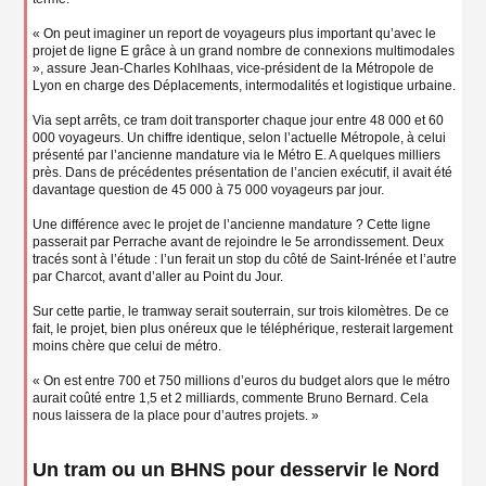
« On peut imaginer un report de voyageurs plus important qu’avec le
projet de ligne E grâce à un grand nombre de connexions multimodales
», assure Jean-Charles Kohlhaas, vice-président de la Métropole de
Lyon en charge des Déplacements, intermodalités et logistique urbaine.
Via sept arrêts, ce tram doit transporter chaque jour entre 48 000 et 60
000 voyageurs. Un chiffre identique, selon l’actuelle Métropole, à celui
présenté par l’ancienne mandature via le Métro E. A quelques milliers
près. Dans de précédentes présentation de l’ancien exécutif, il avait été
davantage question de 45 000 à 75 000 voyageurs par jour.
Une différence avec le projet de l’ancienne mandature ? Cette ligne
passerait par Perrache avant de rejoindre le 5e arrondissement. Deux
tracés sont à l’étude : l’un ferait un stop du côté de Saint-Irénée et l’autre
par Charcot, avant d’aller au Point du Jour.
Sur cette partie, le tramway serait souterrain, sur trois kilomètres. De ce
fait, le projet, bien plus onéreux que le téléphérique, resterait largement
moins chère que celui de métro.
« On est entre 700 et 750 millions d’euros du budget alors que le métro
aurait coûté entre 1,5 et 2 milliards, commente Bruno Bernard. Cela
nous laissera de la place pour d’autres projets. »
Un tram ou un BHNS pour desservir le Nord