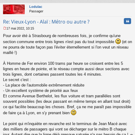
au
u
t
Lodulac
Passager
Cita
Re: Vieux-Lyon - Alaï : Métro ou autre ?
17 mai 2022, 10:15
M
Pour avoir été à Strasbourg de nombreuses fois, je confirme qu'une
e
s
section commune entre trois lignes n'est pas du tout impossible
(et on
s
ne pourra de toute façon pas l'éviter éternellement si l'on veut un réseau
a
maillé !)
g
e
À Homme de Fer environ 100 trams par heure se croisent entre les 5
n
o
lignes en heure de pointe, et le réseau compte aussi deux sections avec
n
trois lignes, dont certaines passent toutes les 4 minutes.
l
Le secret c'est :
u
- La place de l'automobile extrêmement réduite
- Un excellent système de priorité aux feux
Et comme Avenue Berthelot, les flux voiture et tram parallèles sont
souvent possibles (les deux passant en même temps en allant tout droit)
ce qui facilite beaucoup les choses. Bref, ça ne me paraît pas impossible
de faire ça à Lyon, en s'y prenant bien
Le point qui m'inquiète en revanche est le terminus de Jean Macé avec
des milliers de passagers qui vont se décharger sur le métro B chaque
jour. Autant dire que la ligne déjà presque saturée n'a pas besoin de ça !