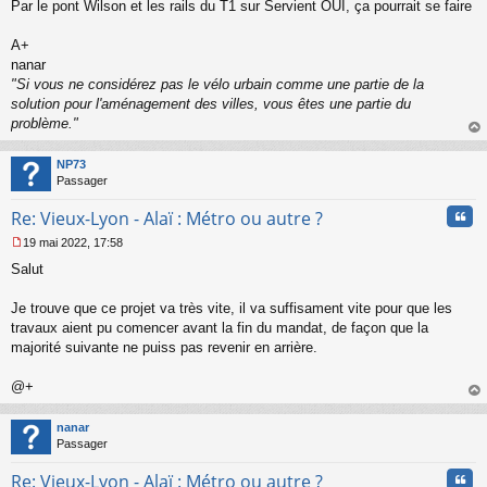
s
Par le pont Wilson et les rails du T1 sur Servient OUI, ça pourrait se faire
a
g
A+
e
nanar
n
o
"Si vous ne considérez pas le vélo urbain comme une partie de la
n
solution pour l'aménagement des villes, vous êtes une partie du
l
problème."
u
au
t
NP73
Passager
Cita
Re: Vieux-Lyon - Alaï : Métro ou autre ?
19 mai 2022, 17:58
M
Salut
e
s
s
Je trouve que ce projet va très vite, il va suffisament vite pour que les
a
travaux aient pu comencer avant la fin du mandat, de façon que la
g
majorité suivante ne puiss pas revenir en arrière.
e
n
o
@+
n
au
l
t
nanar
u
Passager
Cita
Re: Vieux-Lyon - Alaï : Métro ou autre ?