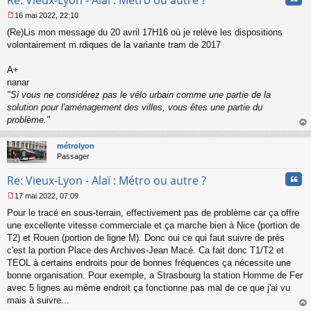
16 mai 2022, 22:10
M
(Re)Lis mon message du 20 avril 17H16 où je relève les dispositions
e
s
volontairement m.rdiques de la variante tram de 2017
s
a
A+
g
nanar
e
"Si vous ne considérez pas le vélo urbain comme une partie de la
n
o
solution pour l'aménagement des villes, vous êtes une partie du
n
problème."
l
au
u
t
métrolyon
Passager
Cita
Re: Vieux-Lyon - Alaï : Métro ou autre ?
17 mai 2022, 07:09
M
Pour le tracé en sous-terrain, effectivement pas de problème car ça offre
e
s
une excellente vitesse commerciale et ça marche bien à Nice (portion de
s
T2) et Rouen (portion de ligne M). Donc oui ce qui faut suivre de près
a
c'est la portion Place des Archives-Jean Macé. Ca fait donc T1/T2 et
g
TEOL à certains endroits pour de bonnes fréquences ça nécessite une
e
bonne organisation. Pour exemple, a Strasbourg la station Homme de Fer
n
o
avec 5 lignes au même endroit ça fonctionne pas mal de ce que j'ai vu
n
mais à suivre...
l