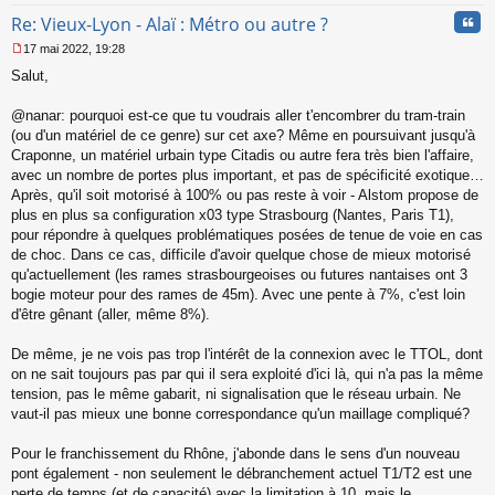
Cita
Re: Vieux-Lyon - Alaï : Métro ou autre ?
17 mai 2022, 19:28
M
Salut,
e
s
s
@nanar: pourquoi est-ce que tu voudrais aller t'encombrer du tram-train
a
(ou d'un matériel de ce genre) sur cet axe? Même en poursuivant jusqu'à
g
Craponne, un matériel urbain type Citadis ou autre fera très bien l'affaire,
e
avec un nombre de portes plus important, et pas de spécificité exotique…
n
o
Après, qu'il soit motorisé à 100% ou pas reste à voir - Alstom propose de
n
plus en plus sa configuration x03 type Strasbourg (Nantes, Paris T1),
l
pour répondre à quelques problématiques posées de tenue de voie en cas
u
de choc. Dans ce cas, difficile d'avoir quelque chose de mieux motorisé
qu'actuellement (les rames strasbourgeoises ou futures nantaises ont 3
bogie moteur pour des rames de 45m). Avec une pente à 7%, c'est loin
d'être gênant (aller, même 8%).
De même, je ne vois pas trop l'intérêt de la connexion avec le TTOL, dont
on ne sait toujours pas par qui il sera exploité d'ici là, qui n'a pas la même
tension, pas le même gabarit, ni signalisation que le réseau urbain. Ne
vaut-il pas mieux une bonne correspondance qu'un maillage compliqué?
Pour le franchissement du Rhône, j'abonde dans le sens d'un nouveau
pont également - non seulement le débranchement actuel T1/T2 est une
perte de temps (et de capacité) avec la limitation à 10, mais le