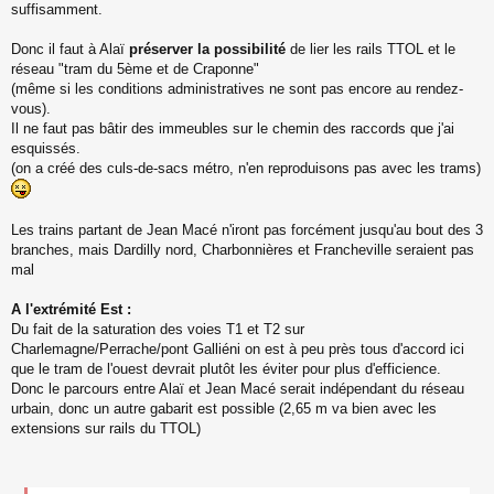
suffisamment.
Donc il faut à Alaï
préserver la possibilité
de lier les rails TTOL et le
réseau "tram du 5ème et de Craponne"
(même si les conditions administratives ne sont pas encore au rendez-
vous).
Il ne faut pas bâtir des immeubles sur le chemin des raccords que j'ai
esquissés.
(on a créé des culs-de-sacs métro, n'en reproduisons pas avec les trams)
Les trains partant de Jean Macé n'iront pas forcément jusqu'au bout des 3
branches, mais Dardilly nord, Charbonnières et Francheville seraient pas
mal
A l'extrémité Est :
Du fait de la saturation des voies T1 et T2 sur
Charlemagne/Perrache/pont Galliéni on est à peu près tous d'accord ici
que le tram de l'ouest devrait plutôt les éviter pour plus d'efficience.
Donc le parcours entre Alaï et Jean Macé serait indépendant du réseau
urbain, donc un autre gabarit est possible (2,65 m va bien avec les
extensions sur rails du TTOL)