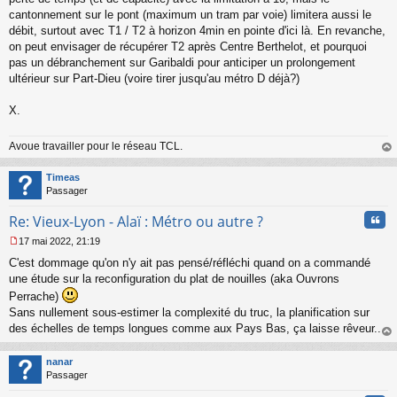
cantonnement sur le pont (maximum un tram par voie) limitera aussi le
débit, surtout avec T1 / T2 à horizon 4min en pointe d'ici là. En revanche,
on peut envisager de récupérer T2 après Centre Berthelot, et pourquoi
pas un débranchement sur Garibaldi pour anticiper un prolongement
ultérieur sur Part-Dieu (voire tirer jusqu'au métro D déjà?)
X.
Avoue travailler pour le réseau TCL.
au
t
Timeas
Passager
Cita
Re: Vieux-Lyon - Alaï : Métro ou autre ?
17 mai 2022, 21:19
M
C'est dommage qu'on n'y ait pas pensé/réfléchi quand on a commandé
e
s
une étude sur la reconfiguration du plat de nouilles (aka Ouvrons
s
Perrache)
a
Sans nullement sous-estimer la complexité du truc, la planification sur
g
des échelles de temps longues comme aux Pays Bas, ça laisse rêveur...
e
n
au
o
t
nanar
n
Passager
l
u