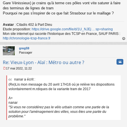
Gare Vénissieux) je crains qu'à terme ces pôles vont vite saturer à faire
des terminus de lignes de tram
Pourquoi ne pas s'inspirer de ce que fait Strasbour sur le maillage ?
Avatar
: Citadis 402 à Part Dieu
Etude proposition:
https://drive.google.com/file/d/1U_NJEj ... sp=sharing
Mon site internet qui raconte l'historique des TCSP en France, SAUF PARIS :
http://chronologie-tcsp-france.fr
au
t
greg59
Passager
Cita
Re: Vieux-Lyon - Alaï : Métro ou autre ?
17 mai 2022, 11:22
M
e
nanar a écrit :
s
(Re)Lis mon message du 20 avril 17H16 où je relève les dispositions
s
a
volontairement m.rdiques de la variante tram de 2017
g
e
A+
n
nanar
o
"Si vous ne considérez pas le vélo urbain comme une partie de la
n
solution pour l'aménagement des villes, vous êtes une partie du
l
problème."
u