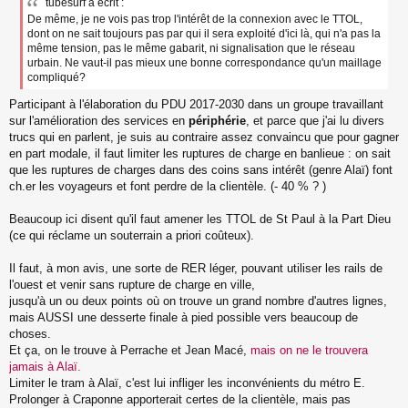
tubesurf a écrit :
De même, je ne vois pas trop l'intérêt de la connexion avec le TTOL,
dont on ne sait toujours pas par qui il sera exploité d'ici là, qui n'a pas la
même tension, pas le même gabarit, ni signalisation que le réseau
urbain. Ne vaut-il pas mieux une bonne correspondance qu'un maillage
compliqué?
Participant à l'élaboration du PDU 2017-2030 dans un groupe travaillant
sur l'amélioration des services en
périphérie
, et parce que j'ai lu divers
trucs qui en parlent, je suis au contraire assez convaincu que pour gagner
en part modale, il faut limiter les ruptures de charge en banlieue : on sait
que les ruptures de charges dans des coins sans intérêt (genre Alaï) font
ch.er les voyageurs et font perdre de la clientèle. (- 40 % ? )
Beaucoup ici disent qu'il faut amener les TTOL de St Paul à la Part Dieu
(ce qui réclame un souterrain a priori coûteux).
Il faut, à mon avis, une sorte de RER léger, pouvant utiliser les rails de
l'ouest et venir sans rupture de charge en ville,
jusqu'à un ou deux points où on trouve un grand nombre d'autres lignes,
mais AUSSI une desserte finale à pied possible vers beaucoup de
choses.
Et ça, on le trouve à Perrache et Jean Macé,
mais on ne le trouvera
jamais à Alaï.
Limiter le tram à Alaï, c'est lui infliger les inconvénients du métro E.
Prolonger à Craponne apporterait certes de la clientèle, mais pas