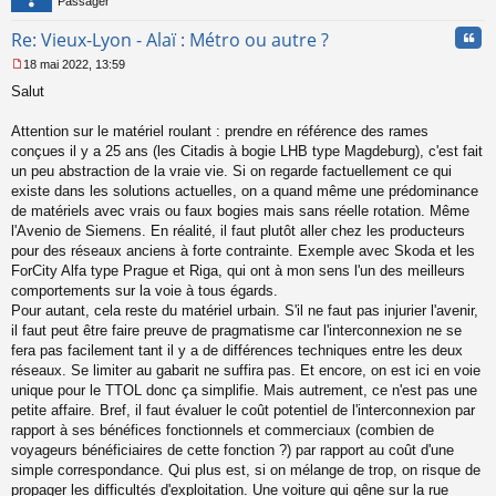
Passager
Cita
Re: Vieux-Lyon - Alaï : Métro ou autre ?
18 mai 2022, 13:59
M
Salut
e
s
s
Attention sur le matériel roulant : prendre en référence des rames
a
conçues il y a 25 ans (les Citadis à bogie LHB type Magdeburg), c'est fait
g
un peu abstraction de la vraie vie. Si on regarde factuellement ce qui
e
existe dans les solutions actuelles, on a quand même une prédominance
n
o
de matériels avec vrais ou faux bogies mais sans réelle rotation. Même
n
l'Avenio de Siemens. En réalité, il faut plutôt aller chez les producteurs
l
pour des réseaux anciens à forte contrainte. Exemple avec Skoda et les
u
ForCity Alfa type Prague et Riga, qui ont à mon sens l'un des meilleurs
comportements sur la voie à tous égards.
Pour autant, cela reste du matériel urbain. S'il ne faut pas injurier l'avenir,
il faut peut être faire preuve de pragmatisme car l'interconnexion ne se
fera pas facilement tant il y a de différences techniques entre les deux
réseaux. Se limiter au gabarit ne suffira pas. Et encore, on est ici en voie
unique pour le TTOL donc ça simplifie. Mais autrement, ce n'est pas une
petite affaire. Bref, il faut évaluer le coût potentiel de l'interconnexion par
rapport à ses bénéfices fonctionnels et commerciaux (combien de
voyageurs bénéficiaires de cette fonction ?) par rapport au coût d'une
simple correspondance. Qui plus est, si on mélange de trop, on risque de
propager les difficultés d'exploitation. Une voiture qui gêne sur la rue