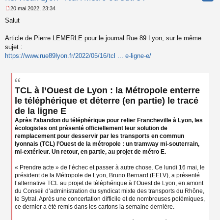
20 mai 2022, 23:34
M
Salut
e
s
s
Article de Pierre LEMERLE pour le journal Rue 89 Lyon, sur le même
a
sujet :
g
https://www.rue89lyon.fr/2022/05/16/tcl ... e-ligne-e/
e
n
o
n
l
TCL à l’Ouest de Lyon : la Métropole enterre
u
le téléphérique et déterre (en partie) le tracé
de la ligne E
Après l’abandon du téléphérique pour relier Francheville à Lyon, les
écologistes ont présenté officiellement leur solution de
remplacement pour desservir par les transports en commun
lyonnais (TCL) l’Ouest de la métropole : un tramway mi-souterrain,
mi-extérieur. Un retour, en partie, au projet de métro E.
« Prendre acte » de l’échec et passer à autre chose. Ce lundi 16 mai, le
président de la Métropole de Lyon, Bruno Bernard (EELV), a présenté
l’alternative TCL au projet de téléphérique à l’Ouest de Lyon, en amont
du Conseil d’administration du syndicat mixte des transports du Rhône,
le Sytral. Après une concertation difficile et de nombreuses polémiques,
ce dernier a été remis dans les cartons la semaine dernière.