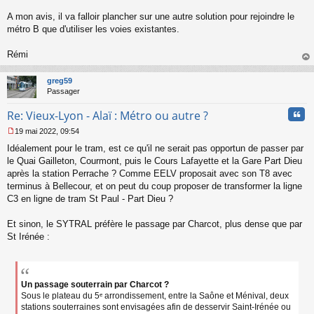
n
l
A mon avis, il va falloir plancher sur une autre solution pour rejoindre le
u
métro B que d'utiliser les voies existantes.
Rémi
au
t
greg59
Passager
Cita
Re: Vieux-Lyon - Alaï : Métro ou autre ?
19 mai 2022, 09:54
M
Idéalement pour le tram, est ce qu'il ne serait pas opportun de passer par
e
s
le Quai Gailleton, Courmont, puis le Cours Lafayette et la Gare Part Dieu
s
après la station Perrache ? Comme EELV proposait avec son T8 avec
a
terminus à Bellecour, et on peut du coup proposer de transformer la ligne
g
C3 en ligne de tram St Paul - Part Dieu ?
e
n
o
Et sinon, le SYTRAL préfère le passage par Charcot, plus dense que par
n
St Irénée :
l
u
Un passage souterrain par Charcot ?
Sous le plateau du 5ᵉ arrondissement, entre la Saône et Ménival, deux
stations souterraines sont envisagées afin de desservir Saint-Irénée ou