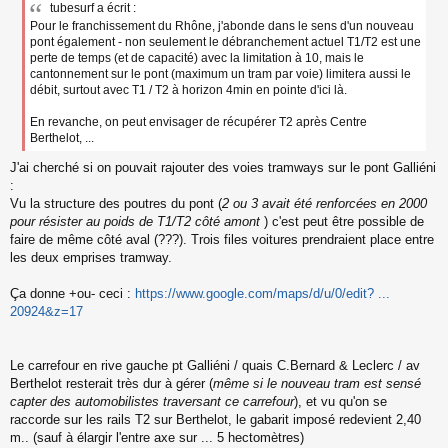
tubesurf a écrit :
Pour le franchissement du Rhône, j'abonde dans le sens d'un nouveau
pont également - non seulement le débranchement actuel T1/T2 est une
perte de temps (et de capacité) avec la limitation à 10, mais le
cantonnement sur le pont (maximum un tram par voie) limitera aussi le
débit, surtout avec T1 / T2 à horizon 4min en pointe d'ici là.
En revanche, on peut envisager de récupérer T2 après Centre
Berthelot, ...
J'ai cherché si on pouvait rajouter des voies tramways sur le pont Galliéni
:
Vu la structure des poutres du pont (
2 ou 3 avait été renforcées en 2000
pour résister au poids de T1/T2 côté amont
) c'est peut être possible de
faire de même côté aval (???). Trois files voitures prendraient place entre
les deux emprises tramway.
Ça donne +ou- ceci :
https://www.google.com/maps/d/u/0/edit? ...
20924&z=17
Le carrefour en rive gauche pt Galliéni / quais C.Bernard & Leclerc / av
Berthelot resterait très dur à gérer (
même si le nouveau tram est sensé
capter des automobilistes traversant ce carrefour
), et vu qu'on se
raccorde sur les rails T2 sur Berthelot, le gabarit imposé redevient 2,40
m.. (sauf à élargir l'entre axe sur ... 5 hectomètres)