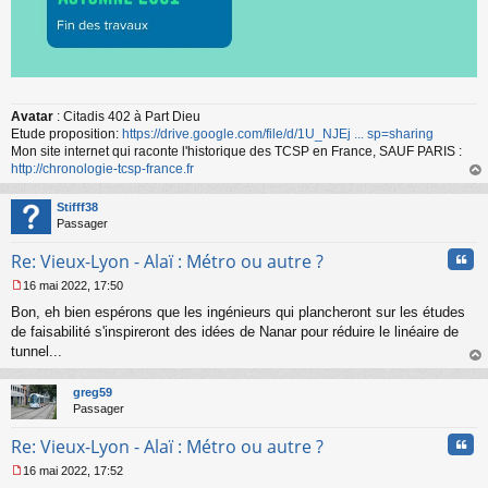
Avatar
: Citadis 402 à Part Dieu
Etude proposition:
https://drive.google.com/file/d/1U_NJEj ... sp=sharing
Mon site internet qui raconte l'historique des TCSP en France, SAUF PARIS :
http://chronologie-tcsp-france.fr
au
t
Stifff38
Passager
Cita
Re: Vieux-Lyon - Alaï : Métro ou autre ?
16 mai 2022, 17:50
M
Bon, eh bien espérons que les ingénieurs qui plancheront sur les études
e
s
de faisabilité s'inspireront des idées de Nanar pour réduire le linéaire de
s
tunnel...
a
au
g
t
greg59
e
Passager
n
o
Cita
Re: Vieux-Lyon - Alaï : Métro ou autre ?
n
l
16 mai 2022, 17:52
u
M