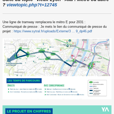
s
?
viewtopic.php?t=12745
s
a
g
e
Une ligne de tramway remplacera le métro E pour 2031 :
n
o
Communiqué de presse : Je mets le lien du communiqué de presse du
n
projet :
https://www.sytral.fr/uploads/Externe/3 ... 9_dp46.pdf
l
u