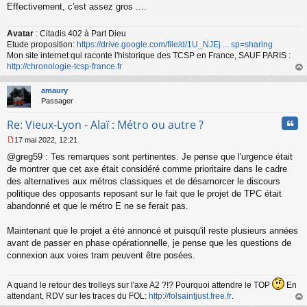
Effectivement, c'est assez gros ....
Avatar
: Citadis 402 à Part Dieu
Etude proposition:
https://drive.google.com/file/d/1U_NJEj ... sp=sharing
Mon site internet qui raconte l'historique des TCSP en France, SAUF PARIS :
http://chronologie-tcsp-france.fr
au
t
amaury
Passager
Cita
Re: Vieux-Lyon - Alaï : Métro ou autre ?
17 mai 2022, 12:21
M
@greg59 : Tes remarques sont pertinentes. Je pense que l'urgence était
e
s
de montrer que cet axe était considéré comme prioritaire dans le cadre
s
des alternatives aux métros classiques et de désamorcer le discours
a
politique des opposants reposant sur le fait que le projet de TPC était
g
abandonné et que le métro E ne se ferait pas.
e
n
o
Maintenant que le projet a été annoncé et puisqu'il reste plusieurs années
n
avant de passer en phase opérationnelle, je pense que les questions de
l
connexion aux voies tram peuvent être posées.
u
A quand le retour des trolleys sur l'axe A2 ?!? Pourquoi attendre le TOP
En
attendant, RDV sur les traces du FOL:
http://folsaintjust.free.fr
.
au