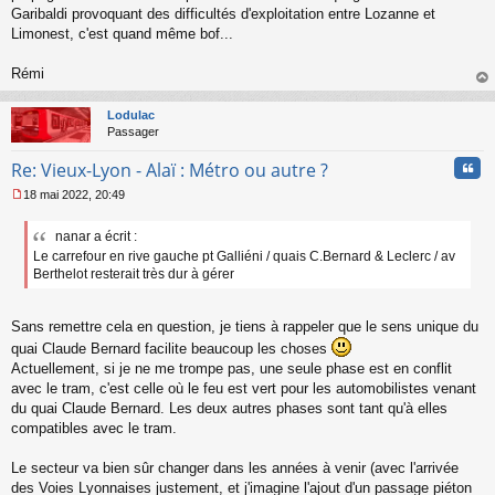
Garibaldi provoquant des difficultés d'exploitation entre Lozanne et
Limonest, c'est quand même bof...
Rémi
au
t
Lodulac
Passager
Cita
Re: Vieux-Lyon - Alaï : Métro ou autre ?
18 mai 2022, 20:49
M
e
nanar a écrit :
s
Le carrefour en rive gauche pt Galliéni / quais C.Bernard & Leclerc / av
s
a
Berthelot resterait très dur à gérer
g
e
n
Sans remettre cela en question, je tiens à rappeler que le sens unique du
o
quai Claude Bernard facilite beaucoup les choses
n
Actuellement, si je ne me trompe pas, une seule phase est en conflit
l
avec le tram, c'est celle où le feu est vert pour les automobilistes venant
u
du quai Claude Bernard. Les deux autres phases sont tant qu'à elles
compatibles avec le tram.
Le secteur va bien sûr changer dans les années à venir (avec l'arrivée
des Voies Lyonnaises justement, et j'imagine l'ajout d'un passage piéton