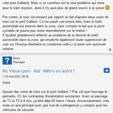
côté pont Gallieni). Mais si ce carrefour est le seul problème qui reste
pour le tram express, alors il n'y aura plus de grand soucis à se poser
Par contre, je suis circonspect par rapport au fait d'ajouter deux voies de
tram sur le pont Gallieni. Ca me paraît une bonne idée, mais le trafic
automobile est énorme dans la zone, sans compter le fait que la piste
cyclable ne pourra pas rester éternellement sur le trottoir !
Il faudrait globalement réfléchir au problème de la densité du trafic
automobile dans la zone, qui empêche également toute suppression de
voie sur l'Avenue Berthelot et condamne celle-ci à rester une autoroute
urbaine...
au
t
Rémi
Passager
Cita
Re: Vieux-Lyon - Alaï : Métro ou autre ?
19 mai 2022, 09:18
M
Salut
e
s
s
Ajouter des voies de tram sur le pont Galliéni ? Pas sûr que l'ouvrage le
a
permette. Cf. les contraintes d'exploitation existantes. Avec un passage
g
de T1 et T2 à 4 min, ça fera déjà 60 trams / heure. Accessoirement, cela
e
reste un axe principal avec pas mal de contingences y compris pour les
n
o
véhicules de sécurité.