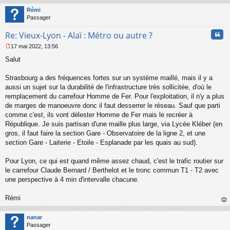
t
Rémi
Passager
Cita
Re: Vieux-Lyon - Alaï : Métro ou autre ?
17 mai 2022, 13:56
M
Salut
e
s
s
Strasbourg a des fréquences fortes sur un système maillé, mais il y a
a
aussi un sujet sur la durabilité de l'infrastructure très sollicitée, d'où le
g
remplacement du carrefour Homme de Fer. Pour l'exploitation, il n'y a plus
e
de marges de manoeuvre donc il faut desserrer le réseau. Sauf que parti
n
o
comme c'est, ils vont délester Homme de Fer mais le recréer à
n
République. Je suis partisan d'une maille plus large, via Lycée Kléber (en
l
gros, il faut faire la section Gare - Observatoire de la ligne 2, et une
u
section Gare - Laiterie - Etoile - Esplanade par les quais au sud).
Pour Lyon, ce qui est quand même assez chaud, c'est le trafic routier sur
le carrefour Claude Bernard / Berthelot et le tronc commun T1 - T2 avec
une perspective à 4 min d'intervalle chacune.
Rémi
au
t
nanar
Passager