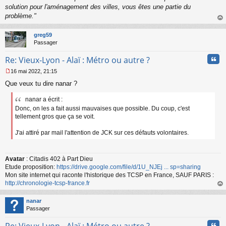
solution pour l'aménagement des villes, vous êtes une partie du
problème."
au
t
greg59
Passager
Cita
Re: Vieux-Lyon - Alaï : Métro ou autre ?
16 mai 2022, 21:15
M
Que veux tu dire nanar ?
e
s
nanar a écrit :
s
a
Donc, on les a fait aussi mauvaises que possible. Du coup, c'est
g
tellement gros que ça se voit.
e
n
J'ai attiré par mail l'attention de JCK sur ces défauts volontaires.
o
n
l
Avatar
: Citadis 402 à Part Dieu
u
Etude proposition:
https://drive.google.com/file/d/1U_NJEj ... sp=sharing
Mon site internet qui raconte l'historique des TCSP en France, SAUF PARIS :
http://chronologie-tcsp-france.fr
au
t
nanar
Passager
Cita
Re: Vieux-Lyon - Alaï : Métro ou autre ?