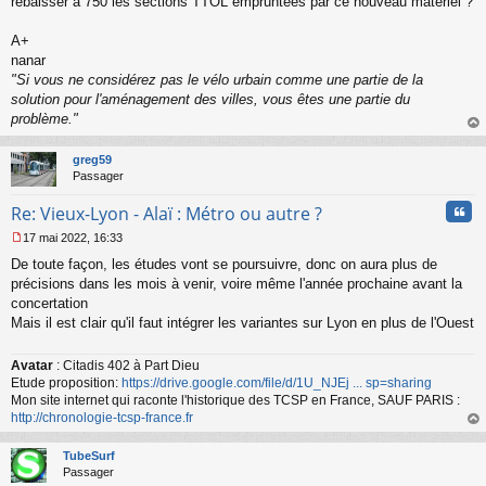
rebaisser à 750 les sections TTOL empruntées par ce nouveau matériel ?
A+
nanar
"Si vous ne considérez pas le vélo urbain comme une partie de la
solution pour l'aménagement des villes, vous êtes une partie du
problème."
au
t
greg59
Passager
Cita
Re: Vieux-Lyon - Alaï : Métro ou autre ?
17 mai 2022, 16:33
M
De toute façon, les études vont se poursuivre, donc on aura plus de
e
s
précisions dans les mois à venir, voire même l'année prochaine avant la
s
concertation
a
Mais il est clair qu'il faut intégrer les variantes sur Lyon en plus de l'Ouest
g
e
n
Avatar
: Citadis 402 à Part Dieu
o
Etude proposition:
https://drive.google.com/file/d/1U_NJEj ... sp=sharing
n
Mon site internet qui raconte l'historique des TCSP en France, SAUF PARIS :
l
http://chronologie-tcsp-france.fr
u
au
t
TubeSurf
Passager