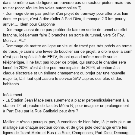
dans le même cas de figure, on traverse pas un secteur piéton, mais très
routier (donc réduire les voies automobiles ?)
- Dommage de ne pas profiter d'un projet de tramway pour aller plus loin
dans ce projet, c'est à dire d'aller à Part Dieu, il manque 2-3 km pour y
arriver.... Idem pour Craponne
- Dommage aussi de ne pas profiter de faire en sortie de tunnel un effet
branche, idéalement faire 3 branches en sortie du tunnel, vers St Foy,
Menival, Alaï
- Dommage de mettre en ligne un visuel de tracé pas très précis en terme
de tracé, je crains une levée de bouclier sur ce projet, à croire que la com'
n'est pas la spécialité de EELV, ils ont quand même merdé sur le
téléphérique, il ne faut pas louper ce projet, qui surtout le chantier sera
lancé fin 2026, c'est à dire post municipales de 2026, attention à la
claque électorale et un énième changement du projet par une nouvelle
majorité, là il faut qu'il assure le service SAV auprès des élus et des
habitants
Idéalement :
- La Station Jean Macé sera surement à placer perpendiculairement à la
station T2, et proche de l'accès Métro B, pour imaginer un prolongement
à Part Dieu par la Rue Garibaldi peut être ?
Mailler le réseau pourquoi pas, à condition de bien faire, là je vois plus un
maillage sur chaque secteur donné, et de gros pôle d'échange entre les
lignes de Tram/ Metro et Bus (La Soie, Charpennes, Part Dieu, Debourg,