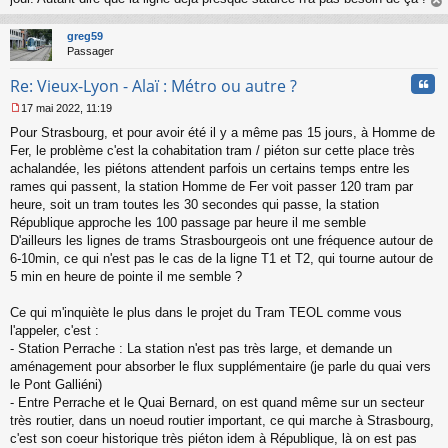
au
t
greg59
Passager
Cita
Re: Vieux-Lyon - Alaï : Métro ou autre ?
17 mai 2022, 11:19
M
Pour Strasbourg, et pour avoir été il y a même pas 15 jours, à Homme de
e
s
Fer, le problème c'est la cohabitation tram / piéton sur cette place très
s
achalandée, les piétons attendent parfois un certains temps entre les
a
rames qui passent, la station Homme de Fer voit passer 120 tram par
g
heure, soit un tram toutes les 30 secondes qui passe, la station
e
République approche les 100 passage par heure il me semble
n
o
D'ailleurs les lignes de trams Strasbourgeois ont une fréquence autour de
n
6-10min, ce qui n'est pas le cas de la ligne T1 et T2, qui tourne autour de
l
5 min en heure de pointe il me semble ?
u
Ce qui m'inquiète le plus dans le projet du Tram TEOL comme vous
l'appeler, c'est :
- Station Perrache : La station n'est pas très large, et demande un
aménagement pour absorber le flux supplémentaire (je parle du quai vers
le Pont Galliéni)
- Entre Perrache et le Quai Bernard, on est quand même sur un secteur
très routier, dans un noeud routier important, ce qui marche à Strasbourg,
c'est son coeur historique très piéton idem à République, là on est pas