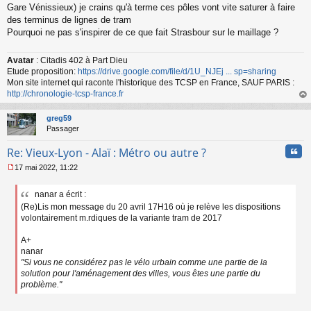
Gare Vénissieux) je crains qu'à terme ces pôles vont vite saturer à faire
des terminus de lignes de tram
Pourquoi ne pas s'inspirer de ce que fait Strasbour sur le maillage ?
Avatar
: Citadis 402 à Part Dieu
Etude proposition:
https://drive.google.com/file/d/1U_NJEj ... sp=sharing
Mon site internet qui raconte l'historique des TCSP en France, SAUF PARIS :
http://chronologie-tcsp-france.fr
au
t
greg59
Passager
Cita
Re: Vieux-Lyon - Alaï : Métro ou autre ?
17 mai 2022, 11:22
M
e
nanar a écrit :
s
(Re)Lis mon message du 20 avril 17H16 où je relève les dispositions
s
a
volontairement m.rdiques de la variante tram de 2017
g
e
A+
n
nanar
o
"Si vous ne considérez pas le vélo urbain comme une partie de la
n
solution pour l'aménagement des villes, vous êtes une partie du
l
problème."
u