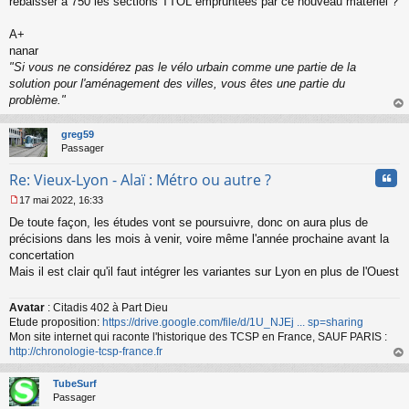
rebaisser à 750 les sections TTOL empruntées par ce nouveau matériel ?
A+
nanar
"Si vous ne considérez pas le vélo urbain comme une partie de la
solution pour l'aménagement des villes, vous êtes une partie du
problème."
au
t
greg59
Passager
Cita
Re: Vieux-Lyon - Alaï : Métro ou autre ?
17 mai 2022, 16:33
M
De toute façon, les études vont se poursuivre, donc on aura plus de
e
s
précisions dans les mois à venir, voire même l'année prochaine avant la
s
concertation
a
Mais il est clair qu'il faut intégrer les variantes sur Lyon en plus de l'Ouest
g
e
n
Avatar
: Citadis 402 à Part Dieu
o
Etude proposition:
https://drive.google.com/file/d/1U_NJEj ... sp=sharing
n
Mon site internet qui raconte l'historique des TCSP en France, SAUF PARIS :
l
http://chronologie-tcsp-france.fr
u
au
t
TubeSurf
Passager