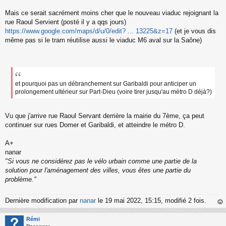
Mais ce serait sacrément moins cher que le nouveau viaduc rejoignant la
rue Raoul Servient (posté il y a qqs jours)
https://www.google.com/maps/d/u/0/edit? ... 13225&z=17
(et je vous dis
même pas si le tram réutilise aussi le viaduc M6 aval sur la Saône)
et pourquoi pas un débranchement sur Garibaldi pour anticiper un
prolongement ultérieur sur Part-Dieu (voire tirer jusqu'au métro D déjà?)
Vu que j'arrive rue Raoul Servant derrière la mairie du 7ème, ça peut
continuer sur rues Domer et Garibaldi, et atteindre le métro D.
A+
nanar
"Si vous ne considérez pas le vélo urbain comme une partie de la
solution pour l'aménagement des villes, vous êtes une partie du
problème."
Dernière modification par
nanar
le 19 mai 2022, 15:15, modifié 2 fois.
au
t
Rémi