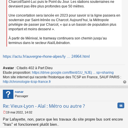
Charcot/Saint-Luc puis le Point du Jour. Les stations souterraines ne
devraient pas être plus profondes que 50 mètres.
Une concertation sera lancée en 2023 pour savoir si la ligne passera en
souterrain par Saint-Irénée ou Charcot. Aujourd’hui, la Métropole
privilégie de passer par Charcot, « qui a un bassin de population plus
important et moins desservi ».
À partir de Ménival, le tramway continuera son chemin jusqu’au
terminus dans le secteur Alaï/Libération.
https://actu.fr/auvergne-rhone-alpes/ly ... 24964.html
Avatar
: Citadis 402 à Part Dieu
Etude proposition:
https://drive.google.com/file/d/1U_NJEj ... sp=sharing
Mon site internet qui raconte l'historique des TCSP en France, SAUF PARIS :
http://chronologie-tcsp-france.fr
au
t
nanar
Passager
Cita
Re: Vieux-Lyon - Alaï : Métro ou autre ?
19 mai 2022, 14:02
M
Par Lafayette, non, parce que les travaux du site propre bus sont encore
e
s
"frais" et fonctionnent plutôt bien..