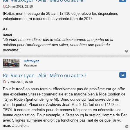
16 mai 2022, 22:10
M
(Re)Lis mon message du 20 avril 17H16 où je relève les dispositions
e
s
volontairement m.rdiques de la variante tram de 2017
s
a
A+
g
nanar
e
"Si vous ne considérez pas le vélo urbain comme une partie de la
n
o
solution pour l'aménagement des villes, vous êtes une partie du
n
problème."
l
au
u
t
métrolyon
Passager
Cita
Re: Vieux-Lyon - Alaï : Métro ou autre ?
17 mai 2022, 07:09
M
Pour le tracé en sous-terrain, effectivement pas de problème car ça offre
e
s
une excellente vitesse commerciale et ça marche bien à Nice (portion de
s
T2) et Rouen (portion de ligne M). Donc oui ce qui faut suivre de près
a
c'est la portion Place des Archives-Jean Macé. Ca fait donc T1/T2 et
g
TEOL à certains endroits pour de bonnes fréquences ça nécessite une
e
bonne organisation. Pour exemple, a Strasbourg la station Homme de Fer
n
o
avec 5 lignes au même endroit ça fonctionne pas mal de ce que j'ai vu
n
mais à suivre...
l