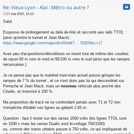
Cita
Re: Vieux-Lyon - Alaï : Métro ou autre ?
17 mai 2022, 15:22
M
Salut
e
s
s
Esquisse de prolongement au delà de Alaï et raccords aux rails TTOL :
a
(ainsi qu'entre le tunnel et Jean Macé) :
g
https://www.google.com/maps/d/u/0/edit? ... 51833&z=17
e
n
o
Avec peu d'acquisitions/démolitions on insert tout de même des courbes
n
de rayon 60 m vers le nord et 95/100 m vers le sud (ainsi que les rampes
l
nécessaires.)
u
Je ne pense pas que le matériel tram-train actuel puisse grimper les
rampes de 7 % du tunnel , et ce n'est donc pas lui qui descendrait sur
Perrache et Jean Macé, mais un
nouveau
véhicule plus proche des
Citadis, et motorisé à 100 %.
Ma proposition de tracé ne se confondant jamais avec T1 et T2 rien
n'empêche d'établir ces lignes au gabarit 2,65 m.
Question : faut il rester sur des rames 1500 volts (les lignes TTOL sont
en 1500 v mais les rames Dualis sont bi-voltage 750/1500)
ou, comme des trams urbains passer à 750 volts, ce qui impliquerait de