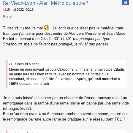
Cita
Re: Vieux-Lyon - Alaï : Métro ou autre ?
18 mai 2022, 00:18
M
Salut
e
s
s
Tubesurf, tu me lis mal
: j'ai écrit que ce n'est pas le matériel tram-
a
train que j'utiliserai pour descendre de Alaï vers Perrache et Jean Macé.
g
En fait je pensai à du Citadis 301 et 401 (
ou pourquoi pas type
e
Strasbourg, mais ne l'ayant pas pratiqué, je n'y ai pas pensé
)
n
o
n
l
u
tubesurf a écrit :
Même en poursuivant jusqu'à Craponne, un matériel urbain type Citadis
ou autre fera très bien l'affaire, avec un nombre de portes plus
important, et pas de spécificité exotique… Après, qu'il soit
motorisé à
100% ou pas
reste à voir
Je me suis laissé influencer par un chapitre de l'étude tramway relatif au
remorquage dans la rampe d'une rame pleine en panne par une rame vide
(cf pages 26/27).
Est qu'un tram avec 4 ou 6 moteurs tombe souvent en panne, est-ce que
le remorquage par une autre rame se pratique sur le réseau tram TCL ?