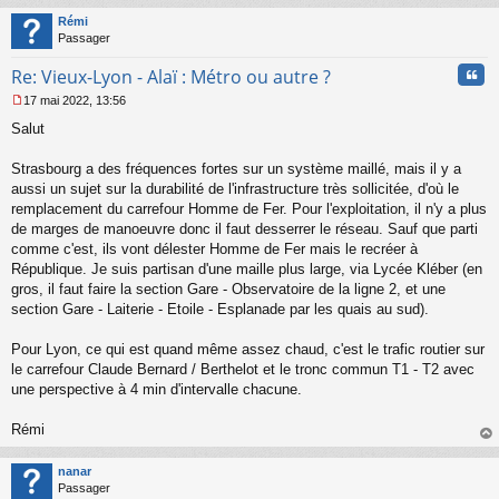
t
Rémi
Passager
Cita
Re: Vieux-Lyon - Alaï : Métro ou autre ?
17 mai 2022, 13:56
M
Salut
e
s
s
Strasbourg a des fréquences fortes sur un système maillé, mais il y a
a
aussi un sujet sur la durabilité de l'infrastructure très sollicitée, d'où le
g
remplacement du carrefour Homme de Fer. Pour l'exploitation, il n'y a plus
e
de marges de manoeuvre donc il faut desserrer le réseau. Sauf que parti
n
o
comme c'est, ils vont délester Homme de Fer mais le recréer à
n
République. Je suis partisan d'une maille plus large, via Lycée Kléber (en
l
gros, il faut faire la section Gare - Observatoire de la ligne 2, et une
u
section Gare - Laiterie - Etoile - Esplanade par les quais au sud).
Pour Lyon, ce qui est quand même assez chaud, c'est le trafic routier sur
le carrefour Claude Bernard / Berthelot et le tronc commun T1 - T2 avec
une perspective à 4 min d'intervalle chacune.
Rémi
au
t
nanar
Passager