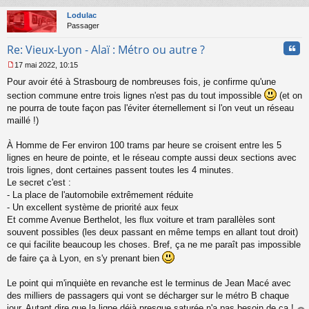
au
u
t
Lodulac
Passager
Cita
Re: Vieux-Lyon - Alaï : Métro ou autre ?
17 mai 2022, 10:15
M
Pour avoir été à Strasbourg de nombreuses fois, je confirme qu'une
e
s
section commune entre trois lignes n'est pas du tout impossible
(et on
s
ne pourra de toute façon pas l'éviter éternellement si l'on veut un réseau
a
maillé !)
g
e
À Homme de Fer environ 100 trams par heure se croisent entre les 5
n
o
lignes en heure de pointe, et le réseau compte aussi deux sections avec
n
trois lignes, dont certaines passent toutes les 4 minutes.
l
Le secret c'est :
u
- La place de l'automobile extrêmement réduite
- Un excellent système de priorité aux feux
Et comme Avenue Berthelot, les flux voiture et tram parallèles sont
souvent possibles (les deux passant en même temps en allant tout droit)
ce qui facilite beaucoup les choses. Bref, ça ne me paraît pas impossible
de faire ça à Lyon, en s'y prenant bien
Le point qui m'inquiète en revanche est le terminus de Jean Macé avec
des milliers de passagers qui vont se décharger sur le métro B chaque
jour. Autant dire que la ligne déjà presque saturée n'a pas besoin de ça !