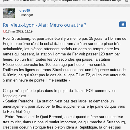
au
t
greg59
Passager
Cita
Re: Vieux-Lyon - Alaï : Métro ou autre ?
17 mai 2022, 11:19
M
Pour Strasbourg, et pour avoir été il y a même pas 15 jours, à Homme de
e
s
Fer, le problème c'est la cohabitation tram / piéton sur cette place très
s
achalandée, les piétons attendent parfois un certains temps entre les
a
rames qui passent, la station Homme de Fer voit passer 120 tram par
g
heure, soit un tram toutes les 30 secondes qui passe, la station
e
République approche les 100 passage par heure il me semble
n
o
D'ailleurs les lignes de trams Strasbourgeois ont une fréquence autour de
n
6-10min, ce qui n'est pas le cas de la ligne T1 et T2, qui tourne autour de
l
5 min en heure de pointe il me semble ?
u
Ce qui m'inquiète le plus dans le projet du Tram TEOL comme vous
l'appeler, c'est :
- Station Perrache : La station n'est pas très large, et demande un
aménagement pour absorber le flux supplémentaire (je parle du quai vers
le Pont Galliéni)
- Entre Perrache et le Quai Bernard, on est quand même sur un secteur
très routier, dans un noeud routier important, ce qui marche à Strasbourg,
c'est son coeur historique très piéton idem à République, là on est pas