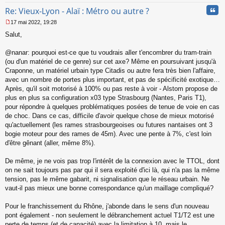
Cita
Re: Vieux-Lyon - Alaï : Métro ou autre ?
17 mai 2022, 19:28
M
Salut,
e
s
s
@nanar: pourquoi est-ce que tu voudrais aller t'encombrer du tram-train
a
(ou d'un matériel de ce genre) sur cet axe? Même en poursuivant jusqu'à
g
Craponne, un matériel urbain type Citadis ou autre fera très bien l'affaire,
e
avec un nombre de portes plus important, et pas de spécificité exotique…
n
o
Après, qu'il soit motorisé à 100% ou pas reste à voir - Alstom propose de
n
plus en plus sa configuration x03 type Strasbourg (Nantes, Paris T1),
l
pour répondre à quelques problématiques posées de tenue de voie en cas
u
de choc. Dans ce cas, difficile d'avoir quelque chose de mieux motorisé
qu'actuellement (les rames strasbourgeoises ou futures nantaises ont 3
bogie moteur pour des rames de 45m). Avec une pente à 7%, c'est loin
d'être gênant (aller, même 8%).
De même, je ne vois pas trop l'intérêt de la connexion avec le TTOL, dont
on ne sait toujours pas par qui il sera exploité d'ici là, qui n'a pas la même
tension, pas le même gabarit, ni signalisation que le réseau urbain. Ne
vaut-il pas mieux une bonne correspondance qu'un maillage compliqué?
Pour le franchissement du Rhône, j'abonde dans le sens d'un nouveau
pont également - non seulement le débranchement actuel T1/T2 est une
perte de temps (et de capacité) avec la limitation à 10, mais le