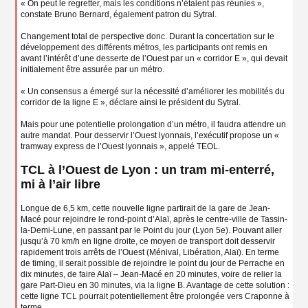
« On peut le regretter, mais les conditions n’étaient pas réunies »,
constate Bruno Bernard, également patron du Sytral.
Changement total de perspective donc. Durant la concertation sur le
développement des différents métros, les participants ont remis en
avant l’intérêt d’une desserte de l’Ouest par un « corridor E », qui devait
initialement être assurée par un métro.
« Un consensus a émergé sur la nécessité d’améliorer les mobilités du
corridor de la ligne E », déclare ainsi le président du Sytral.
Mais pour une potentielle prolongation d’un métro, il faudra attendre un
autre mandat. Pour desservir l’Ouest lyonnais, l’exécutif propose un «
tramway express de l’Ouest lyonnais », appelé TEOL.
TCL à l’Ouest de Lyon : un tram mi-enterré,
mi à l’air libre
Longue de 6,5 km, cette nouvelle ligne partirait de la gare de Jean-
Macé pour rejoindre le rond-point d’Alaï, après le centre-ville de Tassin-
la-Demi-Lune, en passant par le Point du jour (Lyon 5e). Pouvant aller
jusqu’à 70 km/h en ligne droite, ce moyen de transport doit desservir
rapidement trois arrêts de l’Ouest (Ménival, Libération, Alaï). En terme
de timing, il serait possible de rejoindre le point du jour de Perrache en
dix minutes, de faire Alaï – Jean-Macé en 20 minutes, voire de relier la
gare Part-Dieu en 30 minutes, via la ligne B. Avantage de cette solution :
cette ligne TCL pourrait potentiellement être prolongée vers Craponne à
terme.