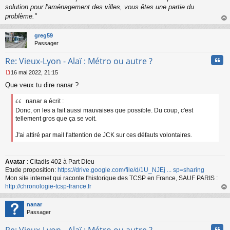
solution pour l'aménagement des villes, vous êtes une partie du
problème."
au
t
greg59
Passager
Cita
Re: Vieux-Lyon - Alaï : Métro ou autre ?
16 mai 2022, 21:15
M
Que veux tu dire nanar ?
e
s
nanar a écrit :
s
a
Donc, on les a fait aussi mauvaises que possible. Du coup, c'est
g
tellement gros que ça se voit.
e
n
J'ai attiré par mail l'attention de JCK sur ces défauts volontaires.
o
n
l
Avatar
: Citadis 402 à Part Dieu
u
Etude proposition:
https://drive.google.com/file/d/1U_NJEj ... sp=sharing
Mon site internet qui raconte l'historique des TCSP en France, SAUF PARIS :
http://chronologie-tcsp-france.fr
au
t
nanar
Passager
Cita
Re: Vieux-Lyon - Alaï : Métro ou autre ?