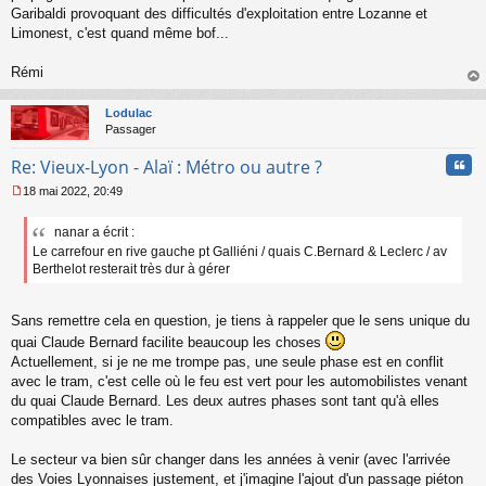
Garibaldi provoquant des difficultés d'exploitation entre Lozanne et
Limonest, c'est quand même bof...
Rémi
au
t
Lodulac
Passager
Cita
Re: Vieux-Lyon - Alaï : Métro ou autre ?
18 mai 2022, 20:49
M
e
nanar a écrit :
s
Le carrefour en rive gauche pt Galliéni / quais C.Bernard & Leclerc / av
s
a
Berthelot resterait très dur à gérer
g
e
n
Sans remettre cela en question, je tiens à rappeler que le sens unique du
o
quai Claude Bernard facilite beaucoup les choses
n
Actuellement, si je ne me trompe pas, une seule phase est en conflit
l
avec le tram, c'est celle où le feu est vert pour les automobilistes venant
u
du quai Claude Bernard. Les deux autres phases sont tant qu'à elles
compatibles avec le tram.
Le secteur va bien sûr changer dans les années à venir (avec l'arrivée
des Voies Lyonnaises justement, et j'imagine l'ajout d'un passage piéton