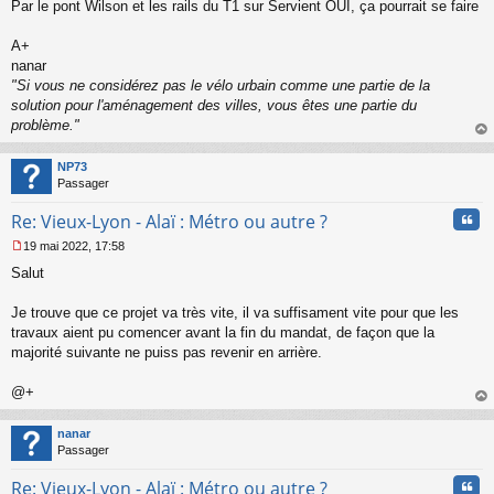
s
Par le pont Wilson et les rails du T1 sur Servient OUI, ça pourrait se faire
a
g
A+
e
nanar
n
o
"Si vous ne considérez pas le vélo urbain comme une partie de la
n
solution pour l'aménagement des villes, vous êtes une partie du
l
problème."
u
au
t
NP73
Passager
Cita
Re: Vieux-Lyon - Alaï : Métro ou autre ?
19 mai 2022, 17:58
M
Salut
e
s
s
Je trouve que ce projet va très vite, il va suffisament vite pour que les
a
travaux aient pu comencer avant la fin du mandat, de façon que la
g
majorité suivante ne puiss pas revenir en arrière.
e
n
o
@+
n
au
l
t
nanar
u
Passager
Cita
Re: Vieux-Lyon - Alaï : Métro ou autre ?