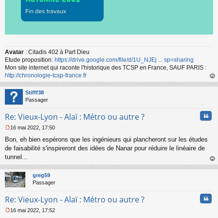
Avatar
: Citadis 402 à Part Dieu
Etude proposition:
https://drive.google.com/file/d/1U_NJEj ... sp=sharing
Mon site internet qui raconte l'historique des TCSP en France, SAUF PARIS :
http://chronologie-tcsp-france.fr
au
t
Stifff38
Passager
Cita
Re: Vieux-Lyon - Alaï : Métro ou autre ?
16 mai 2022, 17:50
M
Bon, eh bien espérons que les ingénieurs qui plancheront sur les études
e
s
de faisabilité s'inspireront des idées de Nanar pour réduire le linéaire de
s
tunnel...
a
au
g
t
greg59
e
Passager
n
o
Cita
Re: Vieux-Lyon - Alaï : Métro ou autre ?
n
l
16 mai 2022, 17:52
u
M