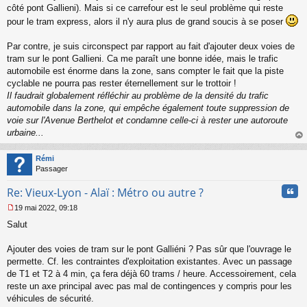
côté pont Gallieni). Mais si ce carrefour est le seul problème qui reste
pour le tram express, alors il n'y aura plus de grand soucis à se poser
Par contre, je suis circonspect par rapport au fait d'ajouter deux voies de
tram sur le pont Gallieni. Ca me paraît une bonne idée, mais le trafic
automobile est énorme dans la zone, sans compter le fait que la piste
cyclable ne pourra pas rester éternellement sur le trottoir !
Il faudrait globalement réfléchir au problème de la densité du trafic
automobile dans la zone, qui empêche également toute suppression de
voie sur l'Avenue Berthelot et condamne celle-ci à rester une autoroute
urbaine...
au
t
Rémi
Passager
Cita
Re: Vieux-Lyon - Alaï : Métro ou autre ?
19 mai 2022, 09:18
M
Salut
e
s
s
Ajouter des voies de tram sur le pont Galliéni ? Pas sûr que l'ouvrage le
a
permette. Cf. les contraintes d'exploitation existantes. Avec un passage
g
de T1 et T2 à 4 min, ça fera déjà 60 trams / heure. Accessoirement, cela
e
reste un axe principal avec pas mal de contingences y compris pour les
n
o
véhicules de sécurité.