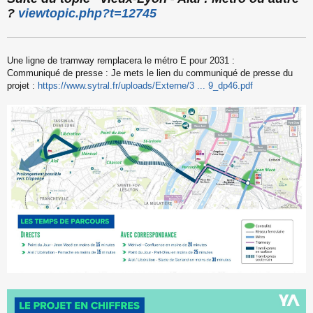
s
?
viewtopic.php?t=12745
s
a
g
e
Une ligne de tramway remplacera le métro E pour 2031 :
n
o
Communiqué de presse : Je mets le lien du communiqué de presse du
n
projet :
https://www.sytral.fr/uploads/Externe/3 ... 9_dp46.pdf
l
u