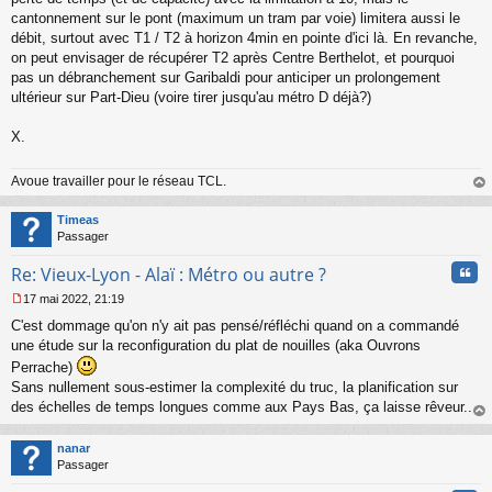
cantonnement sur le pont (maximum un tram par voie) limitera aussi le
débit, surtout avec T1 / T2 à horizon 4min en pointe d'ici là. En revanche,
on peut envisager de récupérer T2 après Centre Berthelot, et pourquoi
pas un débranchement sur Garibaldi pour anticiper un prolongement
ultérieur sur Part-Dieu (voire tirer jusqu'au métro D déjà?)
X.
Avoue travailler pour le réseau TCL.
au
t
Timeas
Passager
Cita
Re: Vieux-Lyon - Alaï : Métro ou autre ?
17 mai 2022, 21:19
M
C'est dommage qu'on n'y ait pas pensé/réfléchi quand on a commandé
e
s
une étude sur la reconfiguration du plat de nouilles (aka Ouvrons
s
Perrache)
a
Sans nullement sous-estimer la complexité du truc, la planification sur
g
des échelles de temps longues comme aux Pays Bas, ça laisse rêveur...
e
n
au
o
t
nanar
n
Passager
l
u