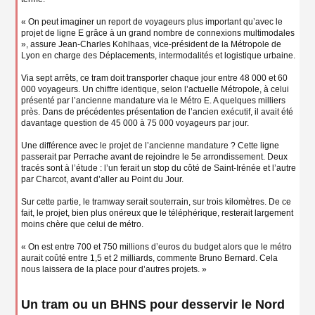
« On peut imaginer un report de voyageurs plus important qu’avec le
projet de ligne E grâce à un grand nombre de connexions multimodales
», assure Jean-Charles Kohlhaas, vice-président de la Métropole de
Lyon en charge des Déplacements, intermodalités et logistique urbaine.
Via sept arrêts, ce tram doit transporter chaque jour entre 48 000 et 60
000 voyageurs. Un chiffre identique, selon l’actuelle Métropole, à celui
présenté par l’ancienne mandature via le Métro E. A quelques milliers
près. Dans de précédentes présentation de l’ancien exécutif, il avait été
davantage question de 45 000 à 75 000 voyageurs par jour.
Une différence avec le projet de l’ancienne mandature ? Cette ligne
passerait par Perrache avant de rejoindre le 5e arrondissement. Deux
tracés sont à l’étude : l’un ferait un stop du côté de Saint-Irénée et l’autre
par Charcot, avant d’aller au Point du Jour.
Sur cette partie, le tramway serait souterrain, sur trois kilomètres. De ce
fait, le projet, bien plus onéreux que le téléphérique, resterait largement
moins chère que celui de métro.
« On est entre 700 et 750 millions d’euros du budget alors que le métro
aurait coûté entre 1,5 et 2 milliards, commente Bruno Bernard. Cela
nous laissera de la place pour d’autres projets. »
Un tram ou un BHNS pour desservir le Nord