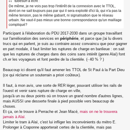
tubesurf a écrit :
De même, je ne vois pas trop l'intérêt de la connexion avec le TTOL,
dont on ne sait toujours pas par qui il sera exploité d'ici là, qui n'a pas la
même tension, pas le même gabarit, ni signalisation que le réseau
urbain. Ne vaut-il pas mieux une bonne correspondance qu'un maillage
compliqué?
Participant à l'élaboration du PDU 2017-2030 dans un groupe travaillant
sur l'amélioration des services en
périphérie
, et parce que j'ai lu divers
trucs qui en parlent, je suis au contraire assez convaincu que pour gagner
en part modale, il faut limiter les ruptures de charge en banlieue : on sait
que les ruptures de charges dans des coins sans intérêt (genre Alaï) font
ch.er les voyageurs et font perdre de la clientèle. (- 40 % ? )
Beaucoup ici disent qu'il faut amener les TTOL de St Paul à la Part Dieu
(ce qui réclame un souterrain a priori coûteux).
Il faut, à mon avis, une sorte de RER léger, pouvant utiliser les rails de
l'ouest et venir sans rupture de charge en ville,
jusqu'à un ou deux points où on trouve un grand nombre d'autres lignes,
mais AUSSI une desserte finale à pied possible vers beaucoup de
choses.
Et ça, on le trouve à Perrache et Jean Macé,
mais on ne le trouvera
jamais à Alaï.
Limiter le tram à Alaï, c'est lui infliger les inconvénients du métro E.
Prolonger à Craponne apporterait certes de la clientèle, mais pas