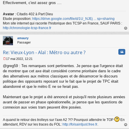
Effectivement, c'est assez gros ....
Avatar
: Citadis 402 à Part Dieu
Etude proposition:
https://drive.google.com/file/d/1U_NJEj ... sp=sharing
Mon site internet qui raconte l'historique des TCSP en France, SAUF PARIS :
http://chronologie-tcsp-france.fr
au
t
amaury
Passager
Cita
Re: Vieux-Lyon - Alaï : Métro ou autre ?
17 mai 2022, 12:21
M
@greg59 : Tes remarques sont pertinentes. Je pense que l'urgence était
e
s
de montrer que cet axe était considéré comme prioritaire dans le cadre
s
des alternatives aux métros classiques et de désamorcer le discours
a
politique des opposants reposant sur le fait que le projet de TPC était
g
abandonné et que le métro E ne se ferait pas.
e
n
o
Maintenant que le projet a été annoncé et puisqu'il reste plusieurs années
n
avant de passer en phase opérationnelle, je pense que les questions de
l
connexion aux voies tram peuvent être posées.
u
A quand le retour des trolleys sur l'axe A2 ?!? Pourquoi attendre le TOP
En
attendant, RDV sur les traces du FOL:
http://folsaintjust.free.fr
.
au