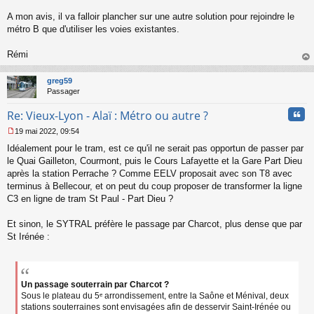
n
l
A mon avis, il va falloir plancher sur une autre solution pour rejoindre le
u
métro B que d'utiliser les voies existantes.
Rémi
au
t
greg59
Passager
Cita
Re: Vieux-Lyon - Alaï : Métro ou autre ?
19 mai 2022, 09:54
M
Idéalement pour le tram, est ce qu'il ne serait pas opportun de passer par
e
s
le Quai Gailleton, Courmont, puis le Cours Lafayette et la Gare Part Dieu
s
après la station Perrache ? Comme EELV proposait avec son T8 avec
a
terminus à Bellecour, et on peut du coup proposer de transformer la ligne
g
C3 en ligne de tram St Paul - Part Dieu ?
e
n
o
Et sinon, le SYTRAL préfère le passage par Charcot, plus dense que par
n
St Irénée :
l
u
Un passage souterrain par Charcot ?
Sous le plateau du 5ᵉ arrondissement, entre la Saône et Ménival, deux
stations souterraines sont envisagées afin de desservir Saint-Irénée ou