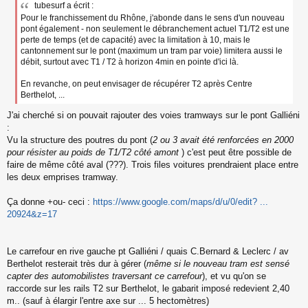
tubesurf a écrit :
Pour le franchissement du Rhône, j'abonde dans le sens d'un nouveau
pont également - non seulement le débranchement actuel T1/T2 est une
perte de temps (et de capacité) avec la limitation à 10, mais le
cantonnement sur le pont (maximum un tram par voie) limitera aussi le
débit, surtout avec T1 / T2 à horizon 4min en pointe d'ici là.
En revanche, on peut envisager de récupérer T2 après Centre
Berthelot, ...
J'ai cherché si on pouvait rajouter des voies tramways sur le pont Galliéni
:
Vu la structure des poutres du pont (
2 ou 3 avait été renforcées en 2000
pour résister au poids de T1/T2 côté amont
) c'est peut être possible de
faire de même côté aval (???). Trois files voitures prendraient place entre
les deux emprises tramway.
Ça donne +ou- ceci :
https://www.google.com/maps/d/u/0/edit? ...
20924&z=17
Le carrefour en rive gauche pt Galliéni / quais C.Bernard & Leclerc / av
Berthelot resterait très dur à gérer (
même si le nouveau tram est sensé
capter des automobilistes traversant ce carrefour
), et vu qu'on se
raccorde sur les rails T2 sur Berthelot, le gabarit imposé redevient 2,40
m.. (sauf à élargir l'entre axe sur ... 5 hectomètres)