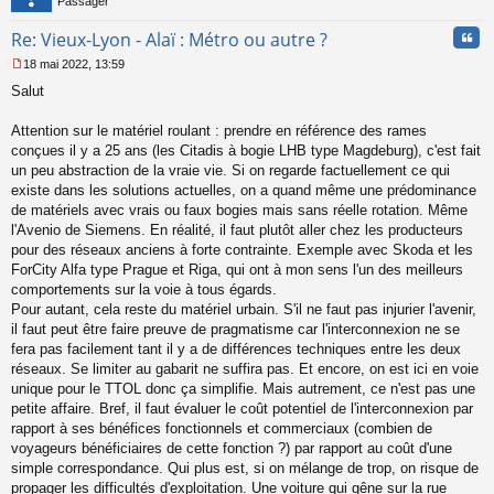
Passager
Cita
Re: Vieux-Lyon - Alaï : Métro ou autre ?
18 mai 2022, 13:59
M
Salut
e
s
s
Attention sur le matériel roulant : prendre en référence des rames
a
conçues il y a 25 ans (les Citadis à bogie LHB type Magdeburg), c'est fait
g
un peu abstraction de la vraie vie. Si on regarde factuellement ce qui
e
existe dans les solutions actuelles, on a quand même une prédominance
n
o
de matériels avec vrais ou faux bogies mais sans réelle rotation. Même
n
l'Avenio de Siemens. En réalité, il faut plutôt aller chez les producteurs
l
pour des réseaux anciens à forte contrainte. Exemple avec Skoda et les
u
ForCity Alfa type Prague et Riga, qui ont à mon sens l'un des meilleurs
comportements sur la voie à tous égards.
Pour autant, cela reste du matériel urbain. S'il ne faut pas injurier l'avenir,
il faut peut être faire preuve de pragmatisme car l'interconnexion ne se
fera pas facilement tant il y a de différences techniques entre les deux
réseaux. Se limiter au gabarit ne suffira pas. Et encore, on est ici en voie
unique pour le TTOL donc ça simplifie. Mais autrement, ce n'est pas une
petite affaire. Bref, il faut évaluer le coût potentiel de l'interconnexion par
rapport à ses bénéfices fonctionnels et commerciaux (combien de
voyageurs bénéficiaires de cette fonction ?) par rapport au coût d'une
simple correspondance. Qui plus est, si on mélange de trop, on risque de
propager les difficultés d'exploitation. Une voiture qui gêne sur la rue