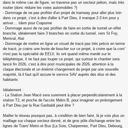
dans le même cas de figure, on traverse pas un secteur piéton, mais très
routier (donc réduire les voies automobiles ?)
- Dommage de ne pas profiter d'un projet de tramway pour aller plus loin
dans ce projet, c'est à dire d'aller à Part Dieu, il manque 2-3 km pour y
arriver.... Idem pour Craponne
- Dommage aussi de ne pas profiter de faire en sortie de tunnel un effet
branche, idéalement faire 3 branches en sortie du tunnel, vers St Foy,
Menival, Alaï
- Dommage de mettre en ligne un visuel de tracé pas très précis en terme
de tracé, je crains une levée de bouclier sur ce projet, à croire que la com'
n'est pas la spécialité de EELV, ils ont quand même merdé sur le
téléphérique, il ne faut pas louper ce projet, qui surtout le chantier sera
lancé fin 2026, c'est à dire post municipales de 2026, attention à la
claque électorale et un énième changement du projet par une nouvelle
majorité, là il faut qu'il assure le service SAV auprès des élus et des
habitants
Idéalement :
- La Station Jean Macé sera surement à placer perpendiculairement à la
station T2, et proche de l'accès Métro B, pour imaginer un prolongement
à Part Dieu par la Rue Garibaldi peut être ?
Mailler le réseau pourquoi pas, à condition de bien faire, là je vois plus un
maillage sur chaque secteur donné, et de gros pôle d'échange entre les
lignes de Tram/ Metro et Bus (La Soie, Charpennes, Part Dieu, Debourg,