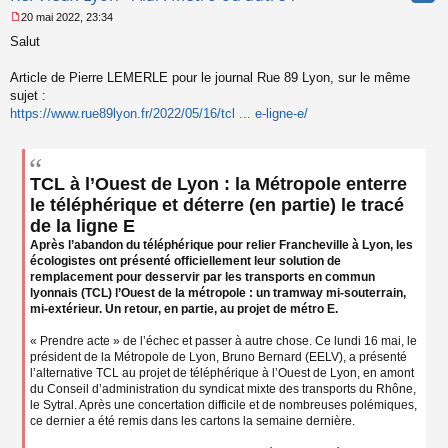
20 mai 2022, 23:34
M
Salut
e
s
s
Article de Pierre LEMERLE pour le journal Rue 89 Lyon, sur le même
a
sujet :
g
https://www.rue89lyon.fr/2022/05/16/tcl ... e-ligne-e/
e
n
o
n
l
TCL à l’Ouest de Lyon : la Métropole enterre
u
le téléphérique et déterre (en partie) le tracé
de la ligne E
Après l’abandon du téléphérique pour relier Francheville à Lyon, les
écologistes ont présenté officiellement leur solution de
remplacement pour desservir par les transports en commun
lyonnais (TCL) l’Ouest de la métropole : un tramway mi-souterrain,
mi-extérieur. Un retour, en partie, au projet de métro E.
« Prendre acte » de l’échec et passer à autre chose. Ce lundi 16 mai, le
président de la Métropole de Lyon, Bruno Bernard (EELV), a présenté
l’alternative TCL au projet de téléphérique à l’Ouest de Lyon, en amont
du Conseil d’administration du syndicat mixte des transports du Rhône,
le Sytral. Après une concertation difficile et de nombreuses polémiques,
ce dernier a été remis dans les cartons la semaine dernière.