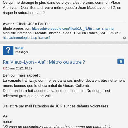
Ce qui me dérange le plus dans ce projet, c'est le tronc commun Place
e
s
Archives - Quai Bernard, voire même jusqu'à Jean Macé avec le T2, on
s
risque la saturation nan ?
a
g
Avatar
: Citadis 402 à Part Dieu
e
Etude proposition:
https://drive.google.com/file/d/1U_NJEj ... sp=sharing
n
o
Mon site internet qui raconte l'historique des TCSP en France, SAUF PARIS :
n
http://chronologie-tcsp-france.fr
l
au
u
t
nanar
Passager
Cita
Re: Vieux-Lyon - Alaï : Métro ou autre ?
16 mai 2022, 18:12
M
Ben oui, mais
rappel
:
e
s
La variante tramway, comme les variantes métro, devaient être nettement
s
moins bonnes que le choix initial de Gérard Collomb.
a
Donc, on les a fait aussi mauvaises que possible. Du coup, c'est
g
tellement gros que ça se voit.
e
n
o
J'ai attiré par mail l'attention de JCK sur ces défauts volontaires.
n
l
A+
u
nanar
"Si vous ne considérez pas le vélo urbain comme une partie de la