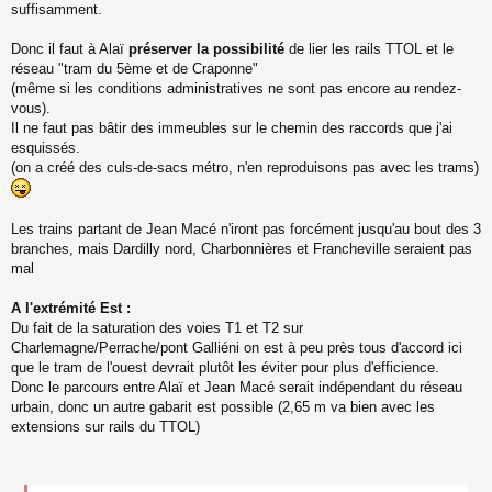
suffisamment.
Donc il faut à Alaï
préserver la possibilité
de lier les rails TTOL et le
réseau "tram du 5ème et de Craponne"
(même si les conditions administratives ne sont pas encore au rendez-
vous).
Il ne faut pas bâtir des immeubles sur le chemin des raccords que j'ai
esquissés.
(on a créé des culs-de-sacs métro, n'en reproduisons pas avec les trams)
Les trains partant de Jean Macé n'iront pas forcément jusqu'au bout des 3
branches, mais Dardilly nord, Charbonnières et Francheville seraient pas
mal
A l'extrémité Est :
Du fait de la saturation des voies T1 et T2 sur
Charlemagne/Perrache/pont Galliéni on est à peu près tous d'accord ici
que le tram de l'ouest devrait plutôt les éviter pour plus d'efficience.
Donc le parcours entre Alaï et Jean Macé serait indépendant du réseau
urbain, donc un autre gabarit est possible (2,65 m va bien avec les
extensions sur rails du TTOL)