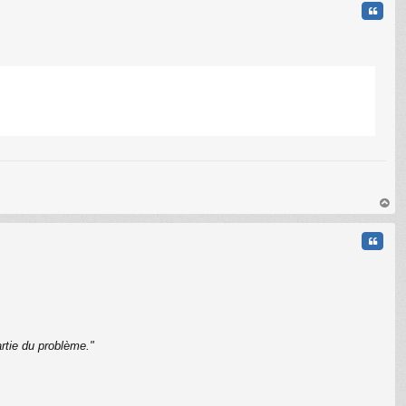
Citati
C
au
t
Citati
rtie du problème."