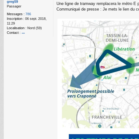
g
greg59
Une ligne de tramway remplacera le métro E p
e
Passager
Communiqué de presse : Je mets le lien du c
n
Messages :
786
o
Inscription :
06 sept. 2018,
n
11:29
l
Localisation :
Nord (59)
u
Contact :
o
nt
ac
te
r
gr
e
g
59