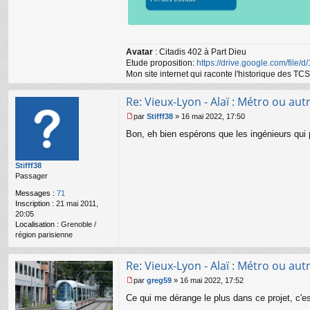
Avatar
: Citadis 402 à Part Dieu
Etude proposition:
https://drive.google.com/file/
Mon site internet qui raconte l'historique des 
Re: Vieux-Lyon - Alaï : Métro ou autr
par
Stifff38
»
16 mai 2022, 17:50
M
Bon, eh bien espérons que les ingénieurs qui pl
e
s
s
Stifff38
a
Passager
g
e
Messages :
71
n
Inscription :
21 mai 2011,
o
20:05
n
Localisation :
Grenoble /
l
région parisienne
u
Re: Vieux-Lyon - Alaï : Métro ou autr
par
greg59
»
16 mai 2022, 17:52
M
Ce qui me dérange le plus dans ce projet, c'
e
s