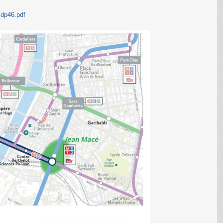
_dp46.pdf
C