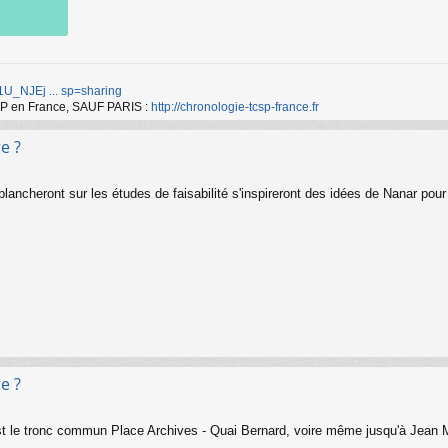
d/1U_NJEj ... sp=sharing
TCSP en France, SAUF PARIS :
http://chronologie-tcsp-france.fr
e ?
ancheront sur les études de faisabilité s'inspireront des idées de Nanar pour r
e ?
est le tronc commun Place Archives - Quai Bernard, voire même jusqu'à Jean M