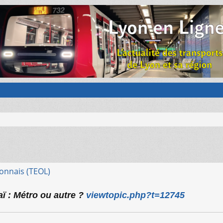
onnais (TEOL)
aï : Métro ou autre ?
viewtopic.php?t=12745