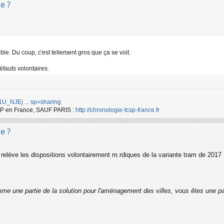
e ?
le. Du coup, c'est tellement gros que ça se voit.
défauts volontaires.
d/1U_NJEj ... sp=sharing
TCSP en France, SAUF PARIS :
http://chronologie-tcsp-france.fr
e ?
elève les dispositions volontairement m.rdiques de la variante tram de 2017
me une partie de la solution pour l'aménagement des villes, vous êtes une pa