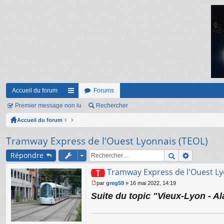
Accueil du forum
Forums
Premier message non lu
ac
Rechercher
Accueil du forum
co
ur
Tramway Express de l'Ouest Lyonnais (TEOL)
ci
Répondre
s
Tramway Express de l'Ouest Ly
par
greg59
»
16 mai 2022, 14:19
M
Suite du topic "Vieux-Lyon - Al
e
s
s
a