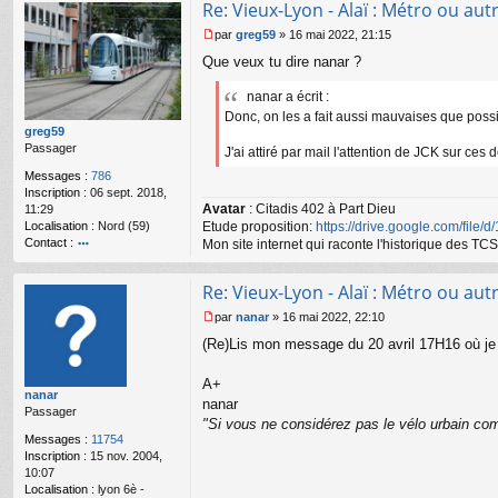
Re: Vieux-Lyon - Alaï : Métro ou autr
ac
te
par
greg59
»
16 mai 2022, 21:15
r
M
Que veux tu dire nanar ?
n
e
a
s
n
nanar a écrit :
s
ar
a
Donc, on les a fait aussi mauvaises que possib
g
greg59
e
Passager
J'ai attiré par mail l'attention de JCK sur ces 
n
Messages :
786
o
Inscription :
06 sept. 2018,
n
Avatar
: Citadis 402 à Part Dieu
11:29
l
Localisation :
Nord (59)
Etude proposition:
https://drive.google.com/file/
u
Contact :
Mon site internet qui raconte l'historique des 
o
nt
Re: Vieux-Lyon - Alaï : Métro ou autr
ac
te
par
nanar
»
16 mai 2022, 22:10
r
M
(Re)Lis mon message du 20 avril 17H16 où je r
gr
e
e
s
g
s
A+
nanar
59
a
nanar
Passager
g
"Si vous ne considérez pas le vélo urbain com
e
Messages :
11754
n
Inscription :
15 nov. 2004,
o
10:07
n
Localisation :
lyon 6è -
l