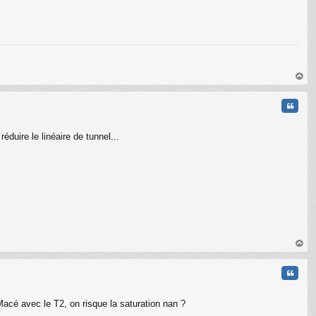
au
t
Citati
éduire le linéaire de tunnel...
au
t
Citati
acé avec le T2, on risque la saturation nan ?