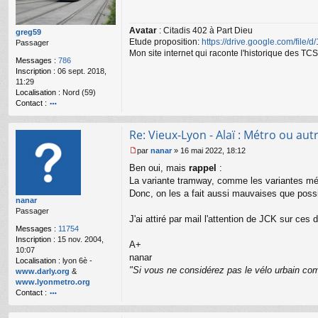
s
a
Avatar
: Citadis 402 à Part Dieu
g
greg59
Etude proposition:
https://drive.google.com/file/
e
Passager
n
Mon site internet qui raconte l'historique des 
Messages :
786
o
Inscription :
06 sept. 2018,
n
11:29
l
Localisation :
Nord (59)
u
Contact :
o
nt
Re: Vieux-Lyon - Alaï : Métro ou autr
ac
te
par
nanar
»
16 mai 2022, 18:12
r
M
Ben oui, mais
rappel
:
gr
e
e
s
La variante tramway, comme les variantes mét
g
s
Donc, on les a fait aussi mauvaises que possi
nanar
59
a
Passager
g
J'ai attiré par mail l'attention de JCK sur ces 
e
Messages :
11754
n
Inscription :
15 nov. 2004,
o
A+
10:07
n
nanar
Localisation :
lyon 6è -
l
"Si vous ne considérez pas le vélo urbain com
www.darly.org
&
u
www.lyonmetro.org
Contact :
o
nt