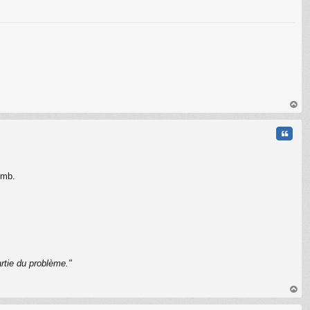
C
au
t
Citati
omb.
rtie du problème."
C
au
t