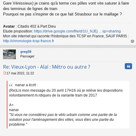
Gare Vénissieux) je crains qu'à terme ces pôles vont vite saturer à faire
des terminus de lignes de tram
Pourquoi ne pas s'inspirer de ce que fait Strasbour sur le maillage ?
Avatar
: Citadis 402 à Part Dieu
Etude proposition:
https://drive.google.com/file/d/1U_NJEj ... sp=sharing
Mon site internet qui raconte l'historique des TCSP en France, SAUF PARIS :
http://chronologie-tcsp-france.fr
au
t
greg59
Passager
Cita
Re: Vieux-Lyon - Alaï : Métro ou autre ?
17 mai 2022, 11:22
M
e
nanar a écrit :
s
(Re)Lis mon message du 20 avril 17H16 où je relève les dispositions
s
a
volontairement m.rdiques de la variante tram de 2017
g
e
A+
n
nanar
o
"Si vous ne considérez pas le vélo urbain comme une partie de la
n
solution pour l'aménagement des villes, vous êtes une partie du
l
problème."
u