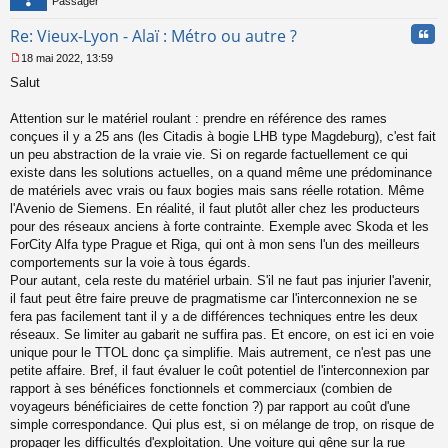
Passager
Cita
Re: Vieux-Lyon - Alaï : Métro ou autre ?
18 mai 2022, 13:59
M
Salut
e
s
s
Attention sur le matériel roulant : prendre en référence des rames
a
conçues il y a 25 ans (les Citadis à bogie LHB type Magdeburg), c'est fait
g
un peu abstraction de la vraie vie. Si on regarde factuellement ce qui
e
existe dans les solutions actuelles, on a quand même une prédominance
n
o
de matériels avec vrais ou faux bogies mais sans réelle rotation. Même
n
l'Avenio de Siemens. En réalité, il faut plutôt aller chez les producteurs
l
pour des réseaux anciens à forte contrainte. Exemple avec Skoda et les
u
ForCity Alfa type Prague et Riga, qui ont à mon sens l'un des meilleurs
comportements sur la voie à tous égards.
Pour autant, cela reste du matériel urbain. S'il ne faut pas injurier l'avenir,
il faut peut être faire preuve de pragmatisme car l'interconnexion ne se
fera pas facilement tant il y a de différences techniques entre les deux
réseaux. Se limiter au gabarit ne suffira pas. Et encore, on est ici en voie
unique pour le TTOL donc ça simplifie. Mais autrement, ce n'est pas une
petite affaire. Bref, il faut évaluer le coût potentiel de l'interconnexion par
rapport à ses bénéfices fonctionnels et commerciaux (combien de
voyageurs bénéficiaires de cette fonction ?) par rapport au coût d'une
simple correspondance. Qui plus est, si on mélange de trop, on risque de
propager les difficultés d'exploitation. Une voiture qui gêne sur la rue