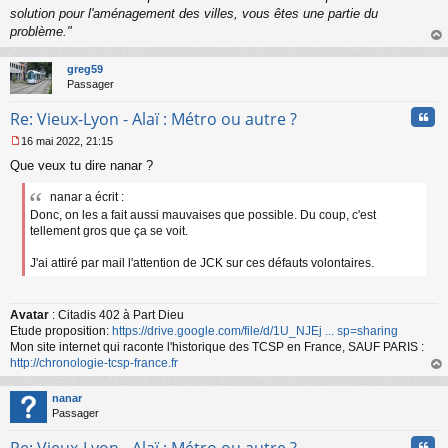
solution pour l'aménagement des villes, vous êtes une partie du
problème."
au
t
greg59
Passager
Cita
Re: Vieux-Lyon - Alaï : Métro ou autre ?
16 mai 2022, 21:15
M
Que veux tu dire nanar ?
e
s
nanar a écrit :
s
a
Donc, on les a fait aussi mauvaises que possible. Du coup, c'est
g
tellement gros que ça se voit.
e
n
J'ai attiré par mail l'attention de JCK sur ces défauts volontaires.
o
n
l
Avatar
: Citadis 402 à Part Dieu
u
Etude proposition:
https://drive.google.com/file/d/1U_NJEj ... sp=sharing
Mon site internet qui raconte l'historique des TCSP en France, SAUF PARIS :
http://chronologie-tcsp-france.fr
au
t
nanar
Passager
Cita
Re: Vieux-Lyon - Alaï : Métro ou autre ?