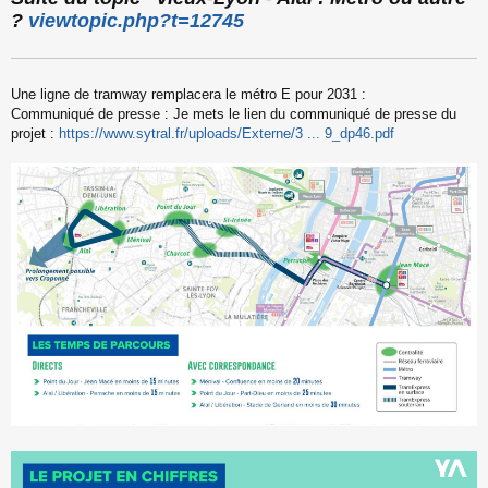
s
?
viewtopic.php?t=12745
s
a
g
e
Une ligne de tramway remplacera le métro E pour 2031 :
n
o
Communiqué de presse : Je mets le lien du communiqué de presse du
n
projet :
https://www.sytral.fr/uploads/Externe/3 ... 9_dp46.pdf
l
u