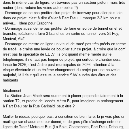
dans le même cas de figure, on traverse pas un secteur piéton, mais très
routier (donc réduire les voies automobiles ?)
- Dommage de ne pas profiter d'un projet de tramway pour aller plus loin
dans ce projet, c'est à dire d'aller à Part Dieu, il manque 2-3 km pour y
arriver.... Idem pour Craponne
- Dommage aussi de ne pas profiter de faire en sortie de tunnel un effet
branche, idéalement faire 3 branches en sortie du tunnel, vers St Foy,
Menival, Alaï
- Dommage de mettre en ligne un visuel de tracé pas très précis en terme
de tracé, je crains une levée de bouclier sur ce projet, à croire que la com'
n'est pas la spécialité de EELV, ils ont quand même merdé sur le
téléphérique, il ne faut pas louper ce projet, qui surtout le chantier sera
lancé fin 2026, c'est à dire post municipales de 2026, attention à la
claque électorale et un énième changement du projet par une nouvelle
majorité, là il faut qu'il assure le service SAV auprès des élus et des
habitants
Idéalement :
- La Station Jean Macé sera surement à placer perpendiculairement à la
station T2, et proche de l'accès Métro B, pour imaginer un prolongement
à Part Dieu par la Rue Garibaldi peut être ?
Mailler le réseau pourquoi pas, à condition de bien faire, là je vois plus un
maillage sur chaque secteur donné, et de gros pôle d'échange entre les
lignes de Tram/ Metro et Bus (La Soie, Charpennes, Part Dieu, Debourg,