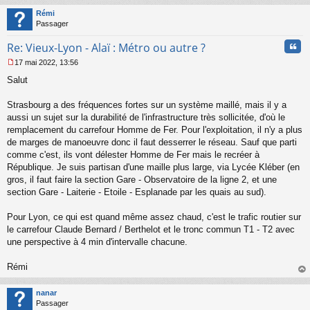
t
Rémi
Passager
Cita
Re: Vieux-Lyon - Alaï : Métro ou autre ?
17 mai 2022, 13:56
M
Salut
e
s
s
Strasbourg a des fréquences fortes sur un système maillé, mais il y a
a
aussi un sujet sur la durabilité de l'infrastructure très sollicitée, d'où le
g
remplacement du carrefour Homme de Fer. Pour l'exploitation, il n'y a plus
e
de marges de manoeuvre donc il faut desserrer le réseau. Sauf que parti
n
o
comme c'est, ils vont délester Homme de Fer mais le recréer à
n
République. Je suis partisan d'une maille plus large, via Lycée Kléber (en
l
gros, il faut faire la section Gare - Observatoire de la ligne 2, et une
u
section Gare - Laiterie - Etoile - Esplanade par les quais au sud).
Pour Lyon, ce qui est quand même assez chaud, c'est le trafic routier sur
le carrefour Claude Bernard / Berthelot et le tronc commun T1 - T2 avec
une perspective à 4 min d'intervalle chacune.
Rémi
au
t
nanar
Passager