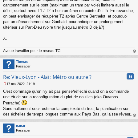
cantonnement sur le pont (maximum un tram par voie) limitera aussi le
débit, surtout avec T1 / T2 à horizon 4min en pointe d'ici là. En revanche,
on peut envisager de récupérer T2 après Centre Berthelot, et pourquoi
pas un débranchement sur Garibaldi pour anticiper un prolongement
ultérieur sur Part-Dieu (voire tirer jusqu'au métro D déjà?)
X.
Avoue travailler pour le réseau TCL.
au
t
Timeas
Passager
Cita
Re: Vieux-Lyon - Alaï : Métro ou autre ?
17 mai 2022, 21:19
M
C'est dommage qu'on n'y ait pas pensé/réfléchi quand on a commandé
e
s
une étude sur la reconfiguration du plat de nouilles (aka Ouvrons
s
Perrache)
a
Sans nullement sous-estimer la complexité du truc, la planification sur
g
des échelles de temps longues comme aux Pays Bas, ça laisse rêveur...
e
n
au
o
t
nanar
n
Passager
l
u