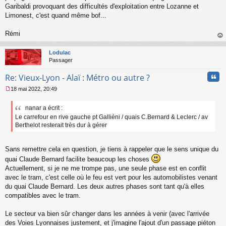
Garibaldi provoquant des difficultés d'exploitation entre Lozanne et
Limonest, c'est quand même bof...
Rémi
au
t
Lodulac
Passager
Cita
Re: Vieux-Lyon - Alaï : Métro ou autre ?
18 mai 2022, 20:49
M
e
nanar a écrit :
s
Le carrefour en rive gauche pt Galliéni / quais C.Bernard & Leclerc / av
s
a
Berthelot resterait très dur à gérer
g
e
n
Sans remettre cela en question, je tiens à rappeler que le sens unique du
o
quai Claude Bernard facilite beaucoup les choses
n
Actuellement, si je ne me trompe pas, une seule phase est en conflit
l
avec le tram, c'est celle où le feu est vert pour les automobilistes venant
u
du quai Claude Bernard. Les deux autres phases sont tant qu'à elles
compatibles avec le tram.
Le secteur va bien sûr changer dans les années à venir (avec l'arrivée
des Voies Lyonnaises justement, et j'imagine l'ajout d'un passage piéton