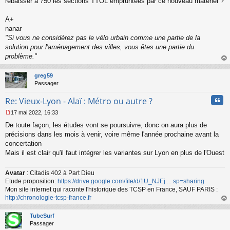
rebaisser à 750 les sections TTOL empruntées par ce nouveau matériel ?
A+
nanar
"Si vous ne considérez pas le vélo urbain comme une partie de la
solution pour l'aménagement des villes, vous êtes une partie du
problème."
au
t
greg59
Passager
Cita
Re: Vieux-Lyon - Alaï : Métro ou autre ?
17 mai 2022, 16:33
M
De toute façon, les études vont se poursuivre, donc on aura plus de
e
s
précisions dans les mois à venir, voire même l'année prochaine avant la
s
concertation
a
Mais il est clair qu'il faut intégrer les variantes sur Lyon en plus de l'Ouest
g
e
n
Avatar
: Citadis 402 à Part Dieu
o
Etude proposition:
https://drive.google.com/file/d/1U_NJEj ... sp=sharing
n
Mon site internet qui raconte l'historique des TCSP en France, SAUF PARIS :
l
http://chronologie-tcsp-france.fr
u
au
t
TubeSurf
Passager