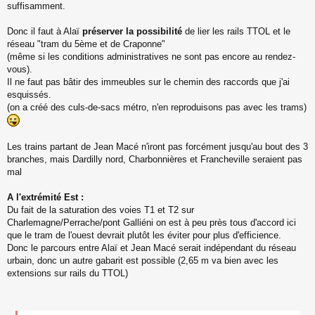
suffisamment.
Donc il faut à Alaï
préserver la possibilité
de lier les rails TTOL et le
réseau "tram du 5ème et de Craponne"
(même si les conditions administratives ne sont pas encore au rendez-
vous).
Il ne faut pas bâtir des immeubles sur le chemin des raccords que j'ai
esquissés.
(on a créé des culs-de-sacs métro, n'en reproduisons pas avec les trams)
Les trains partant de Jean Macé n'iront pas forcément jusqu'au bout des 3
branches, mais Dardilly nord, Charbonnières et Francheville seraient pas
mal
A l'extrémité Est :
Du fait de la saturation des voies T1 et T2 sur
Charlemagne/Perrache/pont Galliéni on est à peu près tous d'accord ici
que le tram de l'ouest devrait plutôt les éviter pour plus d'efficience.
Donc le parcours entre Alaï et Jean Macé serait indépendant du réseau
urbain, donc un autre gabarit est possible (2,65 m va bien avec les
extensions sur rails du TTOL)