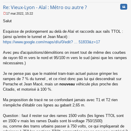
Cita
Re: Vieux-Lyon - Alaï : Métro ou autre ?
17 mai 2022, 15:22
M
Salut
e
s
s
Esquisse de prolongement au delà de Alaï et raccords aux rails TTOL :
a
(ainsi qu'entre le tunnel et Jean Macé) :
g
https://www.google.com/maps/d/u/0/edit? ... 51833&z=17
e
n
o
Avec peu d'acquisitions/démolitions on insert tout de même des courbes
n
de rayon 60 m vers le nord et 95/100 m vers le sud (ainsi que les rampes
l
nécessaires.)
u
Je ne pense pas que le matériel tram-train actuel puisse grimper les
rampes de 7 % du tunnel , et ce n'est donc pas lui qui descendrait sur
Perrache et Jean Macé, mais un
nouveau
véhicule plus proche des
Citadis, et motorisé à 100 %.
Ma proposition de tracé ne se confondant jamais avec T1 et T2 rien
n'empêche d'établir ces lignes au gabarit 2,65 m.
Question : faut il rester sur des rames 1500 volts (les lignes TTOL sont
en 1500 v mais les rames Dualis sont bi-voltage 750/1500)
ou, comme des trams urbains passer à 750 volts, ce qui impliquerait de