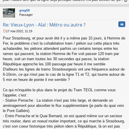
au
t
greg59
Passager
Cita
Re: Vieux-Lyon - Alaï : Métro ou autre ?
17 mai 2022, 11:19
M
Pour Strasbourg, et pour avoir été il y a même pas 15 jours, à Homme de
e
s
Fer, le problème c'est la cohabitation tram / piéton sur cette place très
s
achalandée, les piétons attendent parfois un certains temps entre les
a
rames qui passent, la station Homme de Fer voit passer 120 tram par
g
heure, soit un tram toutes les 30 secondes qui passe, la station
e
République approche les 100 passage par heure il me semble
n
o
D'ailleurs les lignes de trams Strasbourgeois ont une fréquence autour de
n
6-10min, ce qui n'est pas le cas de la ligne T1 et T2, qui tourne autour de
l
5 min en heure de pointe il me semble ?
u
Ce qui m'inquiète le plus dans le projet du Tram TEOL comme vous
l'appeler, c'est :
- Station Perrache : La station n'est pas très large, et demande un
aménagement pour absorber le flux supplémentaire (je parle du quai vers
le Pont Galliéni)
- Entre Perrache et le Quai Bernard, on est quand même sur un secteur
très routier, dans un noeud routier important, ce qui marche à Strasbourg,
c'est son coeur historique très piéton idem à République, là on est pas