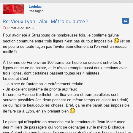
au
u
t
Lodulac
Passager
Cita
Re: Vieux-Lyon - Alaï : Métro ou autre ?
17 mai 2022, 10:15
M
Pour avoir été à Strasbourg de nombreuses fois, je confirme qu'une
e
s
section commune entre trois lignes n'est pas du tout impossible
(et on
s
ne pourra de toute façon pas l'éviter éternellement si l'on veut un réseau
a
maillé !)
g
e
À Homme de Fer environ 100 trams par heure se croisent entre les 5
n
o
lignes en heure de pointe, et le réseau compte aussi deux sections avec
n
trois lignes, dont certaines passent toutes les 4 minutes.
l
Le secret c'est :
u
- La place de l'automobile extrêmement réduite
- Un excellent système de priorité aux feux
Et comme Avenue Berthelot, les flux voiture et tram parallèles sont
souvent possibles (les deux passant en même temps en allant tout droit)
ce qui facilite beaucoup les choses. Bref, ça ne me paraît pas impossible
de faire ça à Lyon, en s'y prenant bien
Le point qui m'inquiète en revanche est le terminus de Jean Macé avec
des milliers de passagers qui vont se décharger sur le métro B chaque
jour. Autant dire que la ligne déjà presque saturée n'a pas besoin de ça !