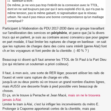
tubesurf a écrit :
De même, je ne vois pas trop l'intérêt de la connexion avec le TTOL,
dont on ne sait toujours pas par qui il sera exploité d'ici là, qui n'a pas la
même tension, pas le même gabarit, ni signalisation que le réseau
urbain. Ne vaut-il pas mieux une bonne correspondance qu'un maillage
compliqué?
Participant à l'élaboration du PDU 2017-2030 dans un groupe travaillant
sur l'amélioration des services en
périphérie
, et parce que j'ai lu divers
trucs qui en parlent, je suis au contraire assez convaincu que pour gagner
en part modale, il faut limiter les ruptures de charge en banlieue : on sait
que les ruptures de charges dans des coins sans intérêt (genre Alaï) font
ch.er les voyageurs et font perdre de la clientèle. (- 40 % ? )
Beaucoup ici disent qu'il faut amener les TTOL de St Paul à la Part Dieu
(ce qui réclame un souterrain a priori coûteux).
Il faut, à mon avis, une sorte de RER léger, pouvant utiliser les rails de
l'ouest et venir sans rupture de charge en ville,
jusqu'à un ou deux points où on trouve un grand nombre d'autres lignes,
mais AUSSI une desserte finale à pied possible vers beaucoup de
choses.
Et ça, on le trouve à Perrache et Jean Macé,
mais on ne le trouvera
jamais à Alaï.
Limiter le tram à Alaï, c'est lui infliger les inconvénients du métro E.
Prolonger à Craponne apporterait certes de la clientèle, mais pas