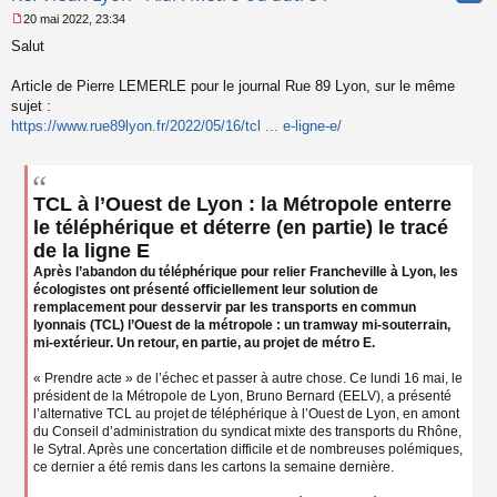
20 mai 2022, 23:34
M
Salut
e
s
s
Article de Pierre LEMERLE pour le journal Rue 89 Lyon, sur le même
a
sujet :
g
https://www.rue89lyon.fr/2022/05/16/tcl ... e-ligne-e/
e
n
o
n
l
TCL à l’Ouest de Lyon : la Métropole enterre
u
le téléphérique et déterre (en partie) le tracé
de la ligne E
Après l’abandon du téléphérique pour relier Francheville à Lyon, les
écologistes ont présenté officiellement leur solution de
remplacement pour desservir par les transports en commun
lyonnais (TCL) l’Ouest de la métropole : un tramway mi-souterrain,
mi-extérieur. Un retour, en partie, au projet de métro E.
« Prendre acte » de l’échec et passer à autre chose. Ce lundi 16 mai, le
président de la Métropole de Lyon, Bruno Bernard (EELV), a présenté
l’alternative TCL au projet de téléphérique à l’Ouest de Lyon, en amont
du Conseil d’administration du syndicat mixte des transports du Rhône,
le Sytral. Après une concertation difficile et de nombreuses polémiques,
ce dernier a été remis dans les cartons la semaine dernière.