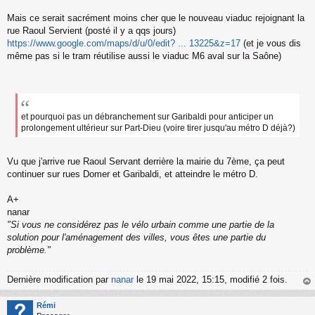
Mais ce serait sacrément moins cher que le nouveau viaduc rejoignant la
rue Raoul Servient (posté il y a qqs jours)
https://www.google.com/maps/d/u/0/edit? ... 13225&z=17
(et je vous dis
même pas si le tram réutilise aussi le viaduc M6 aval sur la Saône)
et pourquoi pas un débranchement sur Garibaldi pour anticiper un
prolongement ultérieur sur Part-Dieu (voire tirer jusqu'au métro D déjà?)
Vu que j'arrive rue Raoul Servant derrière la mairie du 7ème, ça peut
continuer sur rues Domer et Garibaldi, et atteindre le métro D.
A+
nanar
"Si vous ne considérez pas le vélo urbain comme une partie de la
solution pour l'aménagement des villes, vous êtes une partie du
problème."
Dernière modification par
nanar
le 19 mai 2022, 15:15, modifié 2 fois.
au
t
Rémi