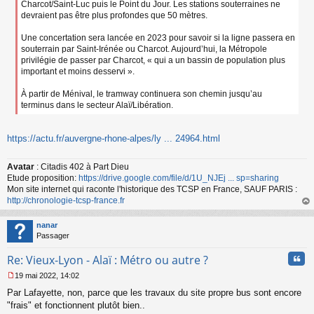
Charcot/Saint-Luc puis le Point du Jour. Les stations souterraines ne
devraient pas être plus profondes que 50 mètres.
Une concertation sera lancée en 2023 pour savoir si la ligne passera en
souterrain par Saint-Irénée ou Charcot. Aujourd’hui, la Métropole
privilégie de passer par Charcot, « qui a un bassin de population plus
important et moins desservi ».
À partir de Ménival, le tramway continuera son chemin jusqu’au
terminus dans le secteur Alaï/Libération.
https://actu.fr/auvergne-rhone-alpes/ly ... 24964.html
Avatar
: Citadis 402 à Part Dieu
Etude proposition:
https://drive.google.com/file/d/1U_NJEj ... sp=sharing
Mon site internet qui raconte l'historique des TCSP en France, SAUF PARIS :
http://chronologie-tcsp-france.fr
au
t
nanar
Passager
Cita
Re: Vieux-Lyon - Alaï : Métro ou autre ?
19 mai 2022, 14:02
M
Par Lafayette, non, parce que les travaux du site propre bus sont encore
e
s
"frais" et fonctionnent plutôt bien..