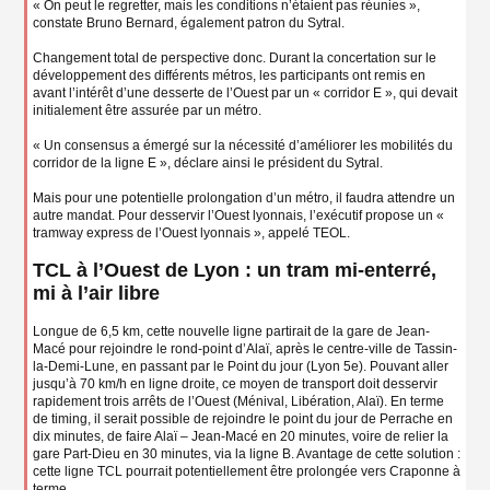
« On peut le regretter, mais les conditions n’étaient pas réunies »,
constate Bruno Bernard, également patron du Sytral.
Changement total de perspective donc. Durant la concertation sur le
développement des différents métros, les participants ont remis en
avant l’intérêt d’une desserte de l’Ouest par un « corridor E », qui devait
initialement être assurée par un métro.
« Un consensus a émergé sur la nécessité d’améliorer les mobilités du
corridor de la ligne E », déclare ainsi le président du Sytral.
Mais pour une potentielle prolongation d’un métro, il faudra attendre un
autre mandat. Pour desservir l’Ouest lyonnais, l’exécutif propose un «
tramway express de l’Ouest lyonnais », appelé TEOL.
TCL à l’Ouest de Lyon : un tram mi-enterré,
mi à l’air libre
Longue de 6,5 km, cette nouvelle ligne partirait de la gare de Jean-
Macé pour rejoindre le rond-point d’Alaï, après le centre-ville de Tassin-
la-Demi-Lune, en passant par le Point du jour (Lyon 5e). Pouvant aller
jusqu’à 70 km/h en ligne droite, ce moyen de transport doit desservir
rapidement trois arrêts de l’Ouest (Ménival, Libération, Alaï). En terme
de timing, il serait possible de rejoindre le point du jour de Perrache en
dix minutes, de faire Alaï – Jean-Macé en 20 minutes, voire de relier la
gare Part-Dieu en 30 minutes, via la ligne B. Avantage de cette solution :
cette ligne TCL pourrait potentiellement être prolongée vers Craponne à
terme.