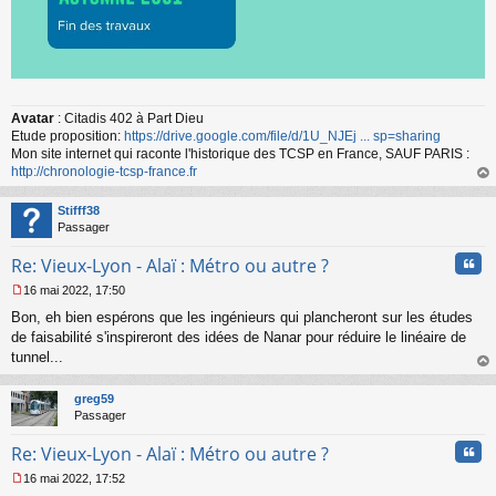
Avatar
: Citadis 402 à Part Dieu
Etude proposition:
https://drive.google.com/file/d/1U_NJEj ... sp=sharing
Mon site internet qui raconte l'historique des TCSP en France, SAUF PARIS :
http://chronologie-tcsp-france.fr
au
t
Stifff38
Passager
Cita
Re: Vieux-Lyon - Alaï : Métro ou autre ?
16 mai 2022, 17:50
M
Bon, eh bien espérons que les ingénieurs qui plancheront sur les études
e
s
de faisabilité s'inspireront des idées de Nanar pour réduire le linéaire de
s
tunnel...
a
au
g
t
greg59
e
Passager
n
o
Cita
Re: Vieux-Lyon - Alaï : Métro ou autre ?
n
l
16 mai 2022, 17:52
u
M