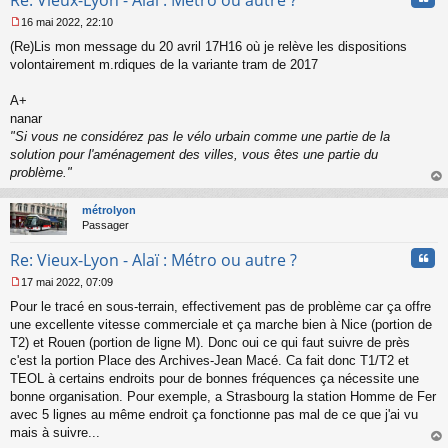
16 mai 2022, 22:10
M
(Re)Lis mon message du 20 avril 17H16 où je relève les dispositions
e
s
volontairement m.rdiques de la variante tram de 2017
s
a
A+
g
nanar
e
"Si vous ne considérez pas le vélo urbain comme une partie de la
n
o
solution pour l'aménagement des villes, vous êtes une partie du
n
problème."
l
au
u
t
métrolyon
Passager
Cita
Re: Vieux-Lyon - Alaï : Métro ou autre ?
17 mai 2022, 07:09
M
Pour le tracé en sous-terrain, effectivement pas de problème car ça offre
e
s
une excellente vitesse commerciale et ça marche bien à Nice (portion de
s
T2) et Rouen (portion de ligne M). Donc oui ce qui faut suivre de près
a
c'est la portion Place des Archives-Jean Macé. Ca fait donc T1/T2 et
g
TEOL à certains endroits pour de bonnes fréquences ça nécessite une
e
bonne organisation. Pour exemple, a Strasbourg la station Homme de Fer
n
o
avec 5 lignes au même endroit ça fonctionne pas mal de ce que j'ai vu
n
mais à suivre...
l