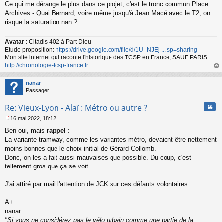
Ce qui me dérange le plus dans ce projet, c'est le tronc commun Place
e
s
Archives - Quai Bernard, voire même jusqu'à Jean Macé avec le T2, on
s
risque la saturation nan ?
a
g
Avatar
: Citadis 402 à Part Dieu
e
Etude proposition:
https://drive.google.com/file/d/1U_NJEj ... sp=sharing
n
o
Mon site internet qui raconte l'historique des TCSP en France, SAUF PARIS :
n
http://chronologie-tcsp-france.fr
l
au
u
t
nanar
Passager
Cita
Re: Vieux-Lyon - Alaï : Métro ou autre ?
16 mai 2022, 18:12
M
Ben oui, mais
rappel
:
e
s
La variante tramway, comme les variantes métro, devaient être nettement
s
moins bonnes que le choix initial de Gérard Collomb.
a
Donc, on les a fait aussi mauvaises que possible. Du coup, c'est
g
tellement gros que ça se voit.
e
n
o
J'ai attiré par mail l'attention de JCK sur ces défauts volontaires.
n
l
A+
u
nanar
"Si vous ne considérez pas le vélo urbain comme une partie de la