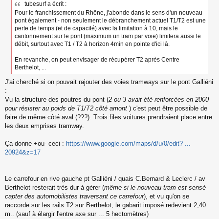
tubesurf a écrit :
Pour le franchissement du Rhône, j'abonde dans le sens d'un nouveau
pont également - non seulement le débranchement actuel T1/T2 est une
perte de temps (et de capacité) avec la limitation à 10, mais le
cantonnement sur le pont (maximum un tram par voie) limitera aussi le
débit, surtout avec T1 / T2 à horizon 4min en pointe d'ici là.
En revanche, on peut envisager de récupérer T2 après Centre
Berthelot, ...
J'ai cherché si on pouvait rajouter des voies tramways sur le pont Galliéni
:
Vu la structure des poutres du pont (
2 ou 3 avait été renforcées en 2000
pour résister au poids de T1/T2 côté amont
) c'est peut être possible de
faire de même côté aval (???). Trois files voitures prendraient place entre
les deux emprises tramway.
Ça donne +ou- ceci :
https://www.google.com/maps/d/u/0/edit? ...
20924&z=17
Le carrefour en rive gauche pt Galliéni / quais C.Bernard & Leclerc / av
Berthelot resterait très dur à gérer (
même si le nouveau tram est sensé
capter des automobilistes traversant ce carrefour
), et vu qu'on se
raccorde sur les rails T2 sur Berthelot, le gabarit imposé redevient 2,40
m.. (sauf à élargir l'entre axe sur ... 5 hectomètres)