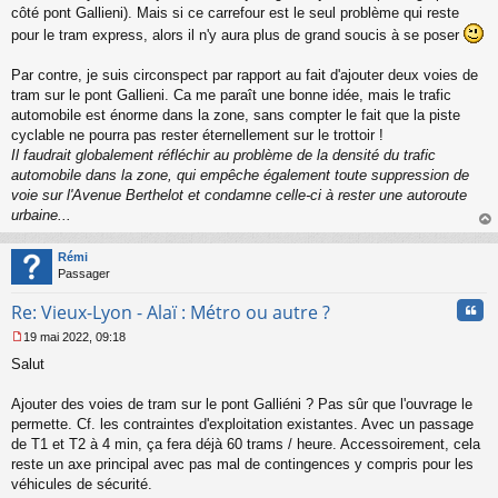
côté pont Gallieni). Mais si ce carrefour est le seul problème qui reste
pour le tram express, alors il n'y aura plus de grand soucis à se poser
Par contre, je suis circonspect par rapport au fait d'ajouter deux voies de
tram sur le pont Gallieni. Ca me paraît une bonne idée, mais le trafic
automobile est énorme dans la zone, sans compter le fait que la piste
cyclable ne pourra pas rester éternellement sur le trottoir !
Il faudrait globalement réfléchir au problème de la densité du trafic
automobile dans la zone, qui empêche également toute suppression de
voie sur l'Avenue Berthelot et condamne celle-ci à rester une autoroute
urbaine...
au
t
Rémi
Passager
Cita
Re: Vieux-Lyon - Alaï : Métro ou autre ?
19 mai 2022, 09:18
M
Salut
e
s
s
Ajouter des voies de tram sur le pont Galliéni ? Pas sûr que l'ouvrage le
a
permette. Cf. les contraintes d'exploitation existantes. Avec un passage
g
de T1 et T2 à 4 min, ça fera déjà 60 trams / heure. Accessoirement, cela
e
reste un axe principal avec pas mal de contingences y compris pour les
n
o
véhicules de sécurité.