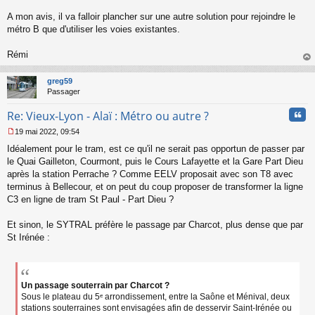
n
l
A mon avis, il va falloir plancher sur une autre solution pour rejoindre le
u
métro B que d'utiliser les voies existantes.
Rémi
au
t
greg59
Passager
Cita
Re: Vieux-Lyon - Alaï : Métro ou autre ?
19 mai 2022, 09:54
M
Idéalement pour le tram, est ce qu'il ne serait pas opportun de passer par
e
s
le Quai Gailleton, Courmont, puis le Cours Lafayette et la Gare Part Dieu
s
après la station Perrache ? Comme EELV proposait avec son T8 avec
a
terminus à Bellecour, et on peut du coup proposer de transformer la ligne
g
C3 en ligne de tram St Paul - Part Dieu ?
e
n
o
Et sinon, le SYTRAL préfère le passage par Charcot, plus dense que par
n
St Irénée :
l
u
Un passage souterrain par Charcot ?
Sous le plateau du 5ᵉ arrondissement, entre la Saône et Ménival, deux
stations souterraines sont envisagées afin de desservir Saint-Irénée ou