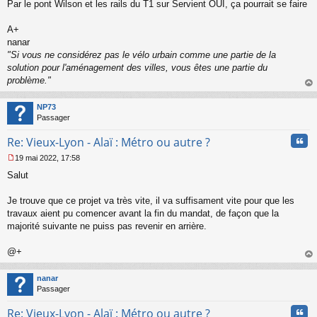
s
Par le pont Wilson et les rails du T1 sur Servient OUI, ça pourrait se faire
a
g
A+
e
nanar
n
o
"Si vous ne considérez pas le vélo urbain comme une partie de la
n
solution pour l'aménagement des villes, vous êtes une partie du
l
problème."
u
au
t
NP73
Passager
Cita
Re: Vieux-Lyon - Alaï : Métro ou autre ?
19 mai 2022, 17:58
M
Salut
e
s
s
Je trouve que ce projet va très vite, il va suffisament vite pour que les
a
travaux aient pu comencer avant la fin du mandat, de façon que la
g
majorité suivante ne puiss pas revenir en arrière.
e
n
o
@+
n
au
l
t
nanar
u
Passager
Cita
Re: Vieux-Lyon - Alaï : Métro ou autre ?