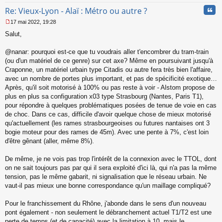
Cita
Re: Vieux-Lyon - Alaï : Métro ou autre ?
17 mai 2022, 19:28
M
Salut,
e
s
s
@nanar: pourquoi est-ce que tu voudrais aller t'encombrer du tram-train
a
(ou d'un matériel de ce genre) sur cet axe? Même en poursuivant jusqu'à
g
Craponne, un matériel urbain type Citadis ou autre fera très bien l'affaire,
e
avec un nombre de portes plus important, et pas de spécificité exotique…
n
o
Après, qu'il soit motorisé à 100% ou pas reste à voir - Alstom propose de
n
plus en plus sa configuration x03 type Strasbourg (Nantes, Paris T1),
l
pour répondre à quelques problématiques posées de tenue de voie en cas
u
de choc. Dans ce cas, difficile d'avoir quelque chose de mieux motorisé
qu'actuellement (les rames strasbourgeoises ou futures nantaises ont 3
bogie moteur pour des rames de 45m). Avec une pente à 7%, c'est loin
d'être gênant (aller, même 8%).
De même, je ne vois pas trop l'intérêt de la connexion avec le TTOL, dont
on ne sait toujours pas par qui il sera exploité d'ici là, qui n'a pas la même
tension, pas le même gabarit, ni signalisation que le réseau urbain. Ne
vaut-il pas mieux une bonne correspondance qu'un maillage compliqué?
Pour le franchissement du Rhône, j'abonde dans le sens d'un nouveau
pont également - non seulement le débranchement actuel T1/T2 est une
perte de temps (et de capacité) avec la limitation à 10, mais le