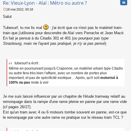
Cita
Re: Vieux-Lyon - Alaï : Métro ou autre ?
18 mai 2022, 00:18
M
Salut
e
s
s
Tubesurf, tu me lis mal
: j'ai écrit que ce n'est pas le matériel tram-
a
train que j'utiliserai pour descendre de Alaï vers Perrache et Jean Macé.
g
En fait je pensai à du Citadis 301 et 401 (
ou pourquoi pas type
e
Strasbourg, mais ne l'ayant pas pratiqué, je n'y ai pas pensé
)
n
o
n
l
u
tubesurf a écrit :
Même en poursuivant jusqu'à Craponne, un matériel urbain type Citadis
ou autre fera très bien l'affaire, avec un nombre de portes plus
important, et pas de spécificité exotique… Après, qu'il soit
motorisé à
100% ou pas
reste à voir
Je me suis laissé influencer par un chapitre de l'étude tramway relatif au
remorquage dans la rampe d'une rame pleine en panne par une rame vide
(cf pages 26/27).
Est qu'un tram avec 4 ou 6 moteurs tombe souvent en panne, est-ce que
le remorquage par une autre rame se pratique sur le réseau tram TCL ?