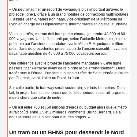
« On peut imaginer un report de voyageurs plus important qu’avec le
projet de ligne E grâce à un grand nombre de connexions multimodales
», assure Jean-Charles Kohlhaas, vice-président de la Métropole de
Lyon en charge des Déplacements, intermodalités et logistique urbaine.
Via sept arrêts, ce tram doit transporter chaque jour entre 48 000 et 60
000 voyageurs. Un chiffre identique, selon l’actuelle Métropole, à celui
présenté par l’ancienne mandature via le Métro E. A quelques milliers
près. Dans de précédentes présentation de l’ancien exécutif, il avait été
davantage question de 45 000 à 75 000 voyageurs par jour.
Une différence avec le projet de l’ancienne mandature ? Cette ligne
passerait par Perrache avant de rejoindre le 5e arrondissement. Deux
tracés sont à l’étude : l’un ferait un stop du côté de Saint-Irénée et l’autre
par Charcot, avant d’aller au Point du Jour.
Sur cette partie, le tramway serait souterrain, sur trois kilomètres. De ce
fait, le projet, bien plus onéreux que le téléphérique, resterait largement
moins chère que celui de métro.
« On est entre 700 et 750 millions d’euros du budget alors que le métro
aurait coûté entre 1,5 et 2 milliards, commente Bruno Bernard. Cela
nous laissera de la place pour d’autres projets. »
Un tram ou un BHNS pour desservir le Nord