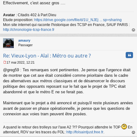
Effectivement, c'est assez gros ....
Avatar
: Citadis 402 à Part Dieu
Etude proposition:
https://drive.google.com/file/d/1U_NJEj ... sp=sharing
Mon site internet qui raconte l'historique des TCSP en France, SAUF PARIS :
http://chronologie-tcsp-france.fr
au
t
amaury
Passager
Cita
Re: Vieux-Lyon - Alaï : Métro ou autre ?
17 mai 2022, 12:21
M
@greg59 : Tes remarques sont pertinentes. Je pense que l'urgence était
e
s
de montrer que cet axe était considéré comme prioritaire dans le cadre
s
des alternatives aux métros classiques et de désamorcer le discours
a
politique des opposants reposant sur le fait que le projet de TPC était
g
abandonné et que le métro E ne se ferait pas.
e
n
o
Maintenant que le projet a été annoncé et puisqu'il reste plusieurs années
n
avant de passer en phase opérationnelle, je pense que les questions de
l
connexion aux voies tram peuvent être posées.
u
A quand le retour des trolleys sur l'axe A2 ?!? Pourquoi attendre le TOP
En
attendant, RDV sur les traces du FOL:
http://folsaintjust.free.fr
.
au