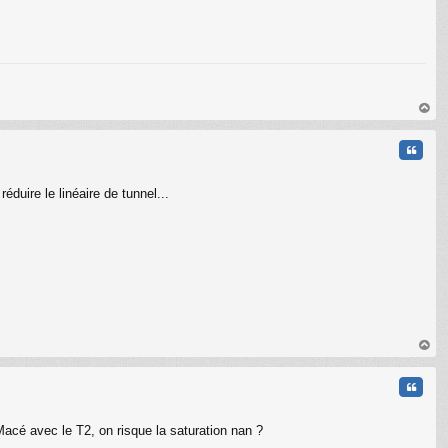
au
t
Citati
éduire le linéaire de tunnel...
au
t
Citati
acé avec le T2, on risque la saturation nan ?