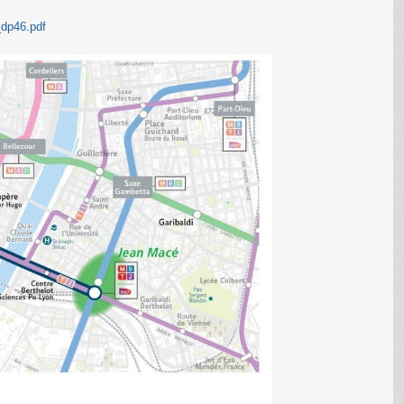
_dp46.pdf
C