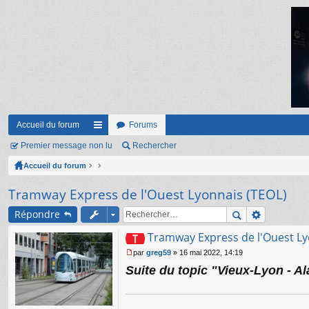
Accueil du forum
Forums
Premier message non lu
ac
Rechercher
Accueil du forum
co
ur
Tramway Express de l'Ouest Lyonnais (TEOL)
ci
Répondre
s
Tramway Express de l'Ouest Ly
par
greg59
»
16 mai 2022, 14:19
M
Suite du topic "Vieux-Lyon - Al
e
s
s
a