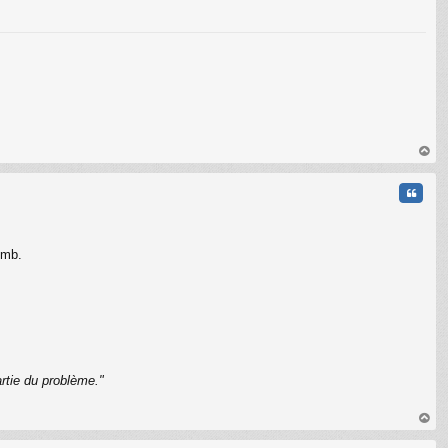
C
au
t
Citati
omb.
rtie du problème."
C
au
t