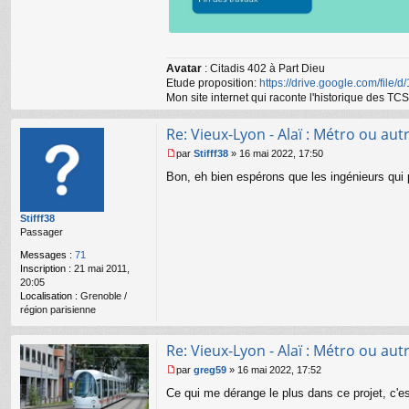
Avatar
: Citadis 402 à Part Dieu
Etude proposition:
https://drive.google.com/file/
Mon site internet qui raconte l'historique des 
Re: Vieux-Lyon - Alaï : Métro ou autr
par
Stifff38
»
16 mai 2022, 17:50
M
Bon, eh bien espérons que les ingénieurs qui pl
e
s
s
Stifff38
a
Passager
g
e
Messages :
71
n
Inscription :
21 mai 2011,
o
20:05
n
Localisation :
Grenoble /
l
région parisienne
u
Re: Vieux-Lyon - Alaï : Métro ou autr
par
greg59
»
16 mai 2022, 17:52
M
Ce qui me dérange le plus dans ce projet, c'
e
s