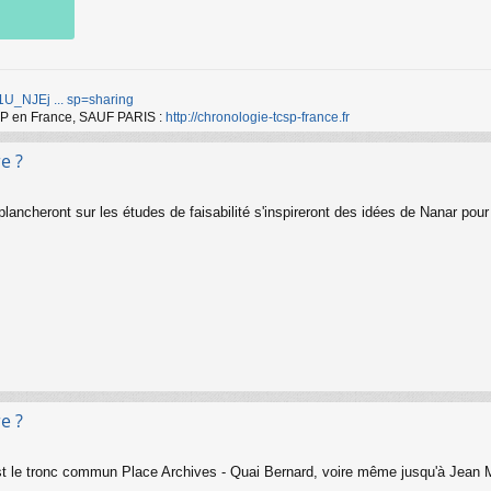
d/1U_NJEj ... sp=sharing
TCSP en France, SAUF PARIS :
http://chronologie-tcsp-france.fr
e ?
ancheront sur les études de faisabilité s'inspireront des idées de Nanar pour r
e ?
est le tronc commun Place Archives - Quai Bernard, voire même jusqu'à Jean M