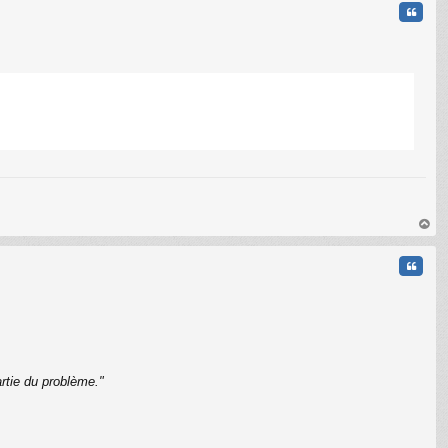
Citati
C
au
t
Citati
rtie du problème."