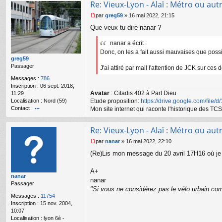
Re: Vieux-Lyon - Alaï : Métro ou autr
ac
te
par
greg59
»
16 mai 2022, 21:15
r
M
Que veux tu dire nanar ?
n
e
a
s
n
nanar a écrit :
s
ar
a
Donc, on les a fait aussi mauvaises que possib
g
greg59
e
Passager
J'ai attiré par mail l'attention de JCK sur ces 
n
Messages :
786
o
Inscription :
06 sept. 2018,
n
Avatar
: Citadis 402 à Part Dieu
11:29
l
Localisation :
Nord (59)
Etude proposition:
https://drive.google.com/file/
u
Contact :
Mon site internet qui raconte l'historique des 
o
nt
Re: Vieux-Lyon - Alaï : Métro ou autr
ac
te
par
nanar
»
16 mai 2022, 22:10
r
M
(Re)Lis mon message du 20 avril 17H16 où je r
gr
e
e
s
g
s
A+
nanar
59
a
nanar
Passager
g
"Si vous ne considérez pas le vélo urbain com
e
Messages :
11754
n
Inscription :
15 nov. 2004,
o
10:07
n
Localisation :
lyon 6è -
l