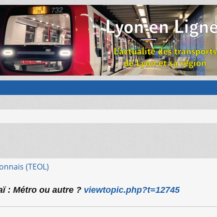
onnais (TEOL)
aï : Métro ou autre ?
viewtopic.php?t=12745