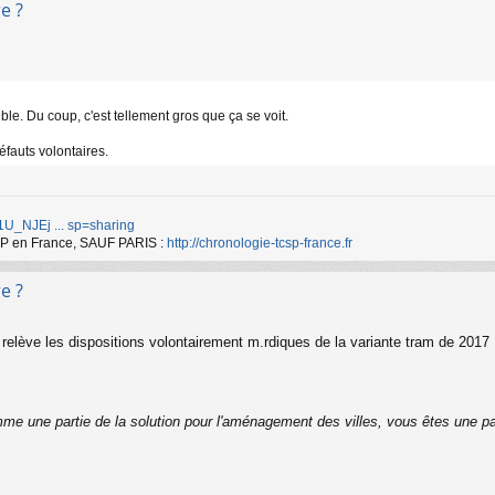
e ?
le. Du coup, c'est tellement gros que ça se voit.
défauts volontaires.
d/1U_NJEj ... sp=sharing
TCSP en France, SAUF PARIS :
http://chronologie-tcsp-france.fr
e ?
elève les dispositions volontairement m.rdiques de la variante tram de 2017
me une partie de la solution pour l'aménagement des villes, vous êtes une pa