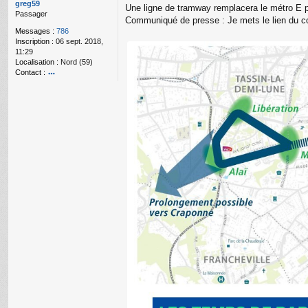
g
greg59
Une ligne de tramway remplacera le métro E p
e
Passager
Communiqué de presse : Je mets le lien du c
n
Messages :
786
o
Inscription :
06 sept. 2018,
n
11:29
l
Localisation :
Nord (59)
u
Contact :
o
nt
ac
te
r
gr
e
g
59