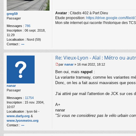
s
a
Avatar
: Citadis 402 à Part Dieu
g
greg59
Etude proposition:
https://drive.google.com/file/
e
Passager
n
Mon site internet qui raconte l'historique des 
Messages :
786
o
Inscription :
06 sept. 2018,
n
11:29
l
Localisation :
Nord (59)
u
Contact :
o
nt
Re: Vieux-Lyon - Alaï : Métro ou autr
ac
te
par
nanar
»
16 mai 2022, 18:12
r
M
Ben oui, mais
rappel
:
gr
e
e
s
La variante tramway, comme les variantes mét
g
s
Donc, on les a fait aussi mauvaises que possi
nanar
59
a
Passager
g
J'ai attiré par mail l'attention de JCK sur ces 
e
Messages :
11754
n
Inscription :
15 nov. 2004,
o
A+
10:07
n
nanar
Localisation :
lyon 6è -
l
"Si vous ne considérez pas le vélo urbain com
www.darly.org
&
u
www.lyonmetro.org
Contact :
o
nt