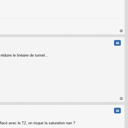
au
t
Citati
éduire le linéaire de tunnel...
au
t
Citati
acé avec le T2, on risque la saturation nan ?