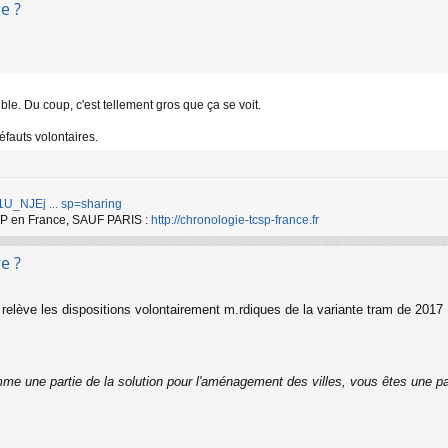
e ?
le. Du coup, c'est tellement gros que ça se voit.
défauts volontaires.
d/1U_NJEj ... sp=sharing
TCSP en France, SAUF PARIS :
http://chronologie-tcsp-france.fr
e ?
elève les dispositions volontairement m.rdiques de la variante tram de 2017
me une partie de la solution pour l'aménagement des villes, vous êtes une pa