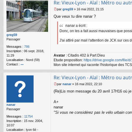
Re: Vieux-Lyon - Alaï : Métro ou autr
ac
te
par
greg59
»
16 mai 2022, 21:15
r
M
Que veux tu dire nanar ?
n
e
a
s
n
nanar a écrit :
s
ar
a
Donc, on les a fait aussi mauvaises que possib
g
greg59
e
Passager
J'ai attiré par mail l'attention de JCK sur ces 
n
Messages :
786
o
Inscription :
06 sept. 2018,
n
Avatar
: Citadis 402 à Part Dieu
11:29
l
Localisation :
Nord (59)
Etude proposition:
https://drive.google.com/file/
u
Contact :
Mon site internet qui raconte l'historique des 
o
nt
Re: Vieux-Lyon - Alaï : Métro ou autr
ac
te
par
nanar
»
16 mai 2022, 22:10
r
M
(Re)Lis mon message du 20 avril 17H16 où je r
gr
e
e
s
g
s
A+
nanar
59
a
nanar
Passager
g
"Si vous ne considérez pas le vélo urbain com
e
Messages :
11754
n
Inscription :
15 nov. 2004,
o
10:07
n
Localisation :
lyon 6è -
l