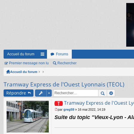
Accueil du forum
Forums
Premier message non lu
ac
Rechercher
Accueil du forum
co
ur
Tramway Express de l'Ouest Lyonnais (TEOL)
ci
Répondre
s
Tramway Express de l'Ouest Ly
par
greg59
»
16 mai 2022, 14:19
M
Suite du topic "Vieux-Lyon - Al
e
s
s
a