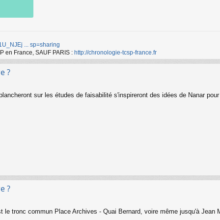
d/1U_NJEj ... sp=sharing
TCSP en France, SAUF PARIS :
http://chronologie-tcsp-france.fr
e ?
ancheront sur les études de faisabilité s'inspireront des idées de Nanar pour r
e ?
est le tronc commun Place Archives - Quai Bernard, voire même jusqu'à Jean M