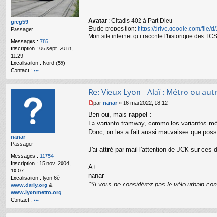
s
a
Avatar
: Citadis 402 à Part Dieu
g
greg59
Etude proposition:
https://drive.google.com/file/
e
Passager
n
Mon site internet qui raconte l'historique des 
Messages :
786
o
Inscription :
06 sept. 2018,
n
11:29
l
Localisation :
Nord (59)
u
Contact :
o
nt
Re: Vieux-Lyon - Alaï : Métro ou autr
ac
te
par
nanar
»
16 mai 2022, 18:12
r
M
Ben oui, mais
rappel
:
gr
e
e
s
La variante tramway, comme les variantes mét
g
s
Donc, on les a fait aussi mauvaises que possi
nanar
59
a
Passager
g
J'ai attiré par mail l'attention de JCK sur ces 
e
Messages :
11754
n
Inscription :
15 nov. 2004,
o
A+
10:07
n
nanar
Localisation :
lyon 6è -
l
"Si vous ne considérez pas le vélo urbain com
www.darly.org
&
u
www.lyonmetro.org
Contact :
o
nt