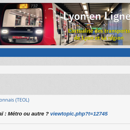
onnais (TEOL)
aï : Métro ou autre ?
viewtopic.php?t=12745