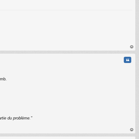
C
au
t
Citati
omb.
rtie du problème."
C
au
t