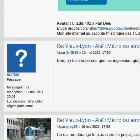
Avatar
: Citadis 402 à Part Dieu
Etude proposition:
https://drive.google.com/file/
Mon site internet qui raconte l'historique des 
Re: Vieux-Lyon - Alaï : Métro ou autr
par
Stifff38
»
16 mai 2022, 17:50
M
Bon, eh bien espérons que les ingénieurs qui pl
e
s
s
Stifff38
a
Passager
g
e
Messages :
71
n
Inscription :
21 mai 2011,
o
20:05
n
Localisation :
Grenoble /
l
région parisienne
u
Re: Vieux-Lyon - Alaï : Métro ou autr
par
greg59
»
16 mai 2022, 17:52
M
Ce qui me dérange le plus dans ce projet, c'
e
s