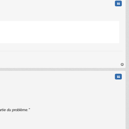
Citati
C
au
t
Citati
rtie du problème."