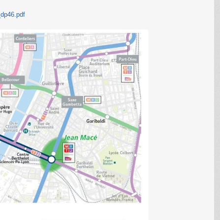
_dp46.pdf
C