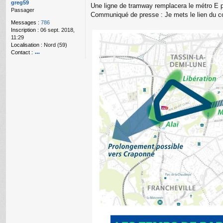
g
greg59
Une ligne de tramway remplacera le métro E p
e
Passager
Communiqué de presse : Je mets le lien du c
n
Messages :
786
o
Inscription :
06 sept. 2018,
n
11:29
l
Localisation :
Nord (59)
u
Contact :
o
nt
ac
te
r
gr
e
g
59