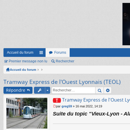
Accueil du forum
Forums
Premier message non lu
ac
Rechercher
Accueil du forum
co
ur
Tramway Express de l'Ouest Lyonnais (TEOL)
ci
Répondre
s
Tramway Express de l'Ouest Ly
par
greg59
»
16 mai 2022, 14:19
M
Suite du topic "Vieux-Lyon - Al
e
s
s
a