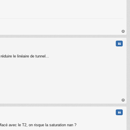
au
t
Citati
éduire le linéaire de tunnel...
au
t
Citati
acé avec le T2, on risque la saturation nan ?