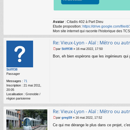
Avatar
: Citadis 402 à Part Dieu
Etude proposition:
https://drive.google.com/file/
Mon site internet qui raconte l'historique des 
Re: Vieux-Lyon - Alaï : Métro ou autr
par
Stifff38
»
16 mai 2022, 17:50
M
Bon, eh bien espérons que les ingénieurs qui pl
e
s
s
Stifff38
a
Passager
g
e
Messages :
71
n
Inscription :
21 mai 2011,
o
20:05
n
Localisation :
Grenoble /
l
région parisienne
u
Re: Vieux-Lyon - Alaï : Métro ou autr
par
greg59
»
16 mai 2022, 17:52
M
Ce qui me dérange le plus dans ce projet, c'
e
s