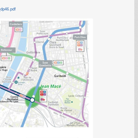
_dp46.pdf
C