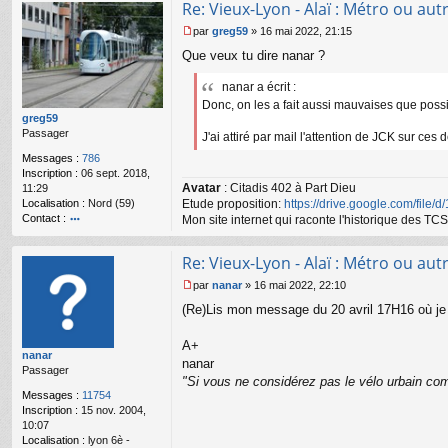
Re: Vieux-Lyon - Alaï : Métro ou autr
ac
te
par
greg59
»
16 mai 2022, 21:15
r
M
Que veux tu dire nanar ?
n
e
a
s
n
nanar a écrit :
s
ar
a
Donc, on les a fait aussi mauvaises que possib
g
greg59
e
Passager
J'ai attiré par mail l'attention de JCK sur ces 
n
Messages :
786
o
Inscription :
06 sept. 2018,
n
Avatar
: Citadis 402 à Part Dieu
11:29
l
Localisation :
Nord (59)
Etude proposition:
https://drive.google.com/file/
u
Contact :
Mon site internet qui raconte l'historique des 
o
nt
Re: Vieux-Lyon - Alaï : Métro ou autr
ac
te
par
nanar
»
16 mai 2022, 22:10
r
M
(Re)Lis mon message du 20 avril 17H16 où je r
gr
e
e
s
g
s
A+
nanar
59
a
nanar
Passager
g
"Si vous ne considérez pas le vélo urbain com
e
Messages :
11754
n
Inscription :
15 nov. 2004,
o
10:07
n
Localisation :
lyon 6è -
l