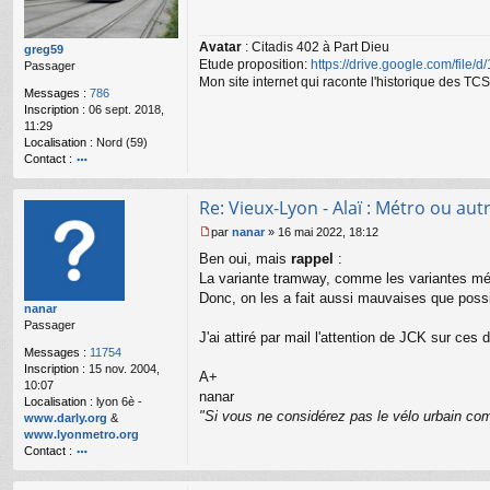
s
a
Avatar
: Citadis 402 à Part Dieu
g
greg59
Etude proposition:
https://drive.google.com/file/
e
Passager
n
Mon site internet qui raconte l'historique des 
Messages :
786
o
Inscription :
06 sept. 2018,
n
11:29
l
Localisation :
Nord (59)
u
Contact :
o
nt
Re: Vieux-Lyon - Alaï : Métro ou autr
ac
te
par
nanar
»
16 mai 2022, 18:12
r
M
Ben oui, mais
rappel
:
gr
e
e
s
La variante tramway, comme les variantes mét
g
s
Donc, on les a fait aussi mauvaises que possi
nanar
59
a
Passager
g
J'ai attiré par mail l'attention de JCK sur ces 
e
Messages :
11754
n
Inscription :
15 nov. 2004,
o
A+
10:07
n
nanar
Localisation :
lyon 6è -
l
"Si vous ne considérez pas le vélo urbain com
www.darly.org
&
u
www.lyonmetro.org
Contact :
o
nt