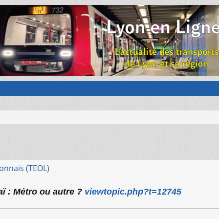
onnais (TEOL)
aï : Métro ou autre ?
viewtopic.php?t=12745