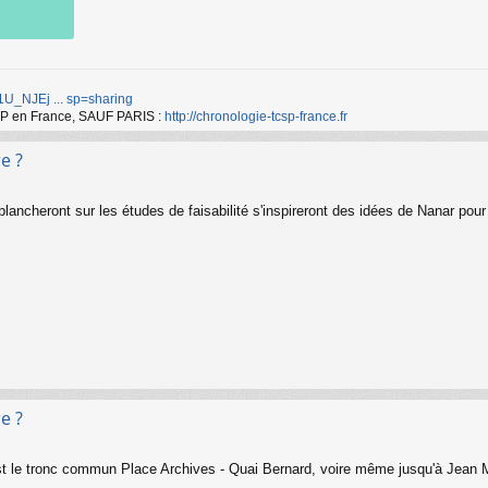
d/1U_NJEj ... sp=sharing
TCSP en France, SAUF PARIS :
http://chronologie-tcsp-france.fr
e ?
ancheront sur les études de faisabilité s'inspireront des idées de Nanar pour r
e ?
est le tronc commun Place Archives - Quai Bernard, voire même jusqu'à Jean M