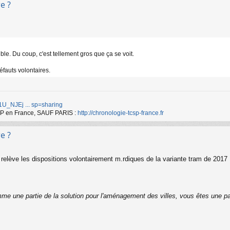
e ?
le. Du coup, c'est tellement gros que ça se voit.
défauts volontaires.
d/1U_NJEj ... sp=sharing
TCSP en France, SAUF PARIS :
http://chronologie-tcsp-france.fr
e ?
elève les dispositions volontairement m.rdiques de la variante tram de 2017
me une partie de la solution pour l'aménagement des villes, vous êtes une pa