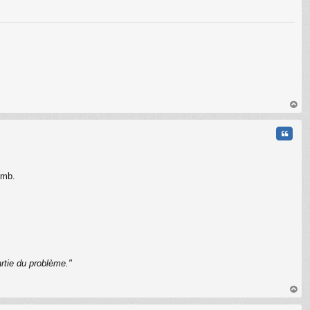
C
au
t
Citati
omb.
rtie du problème."
C
au
t