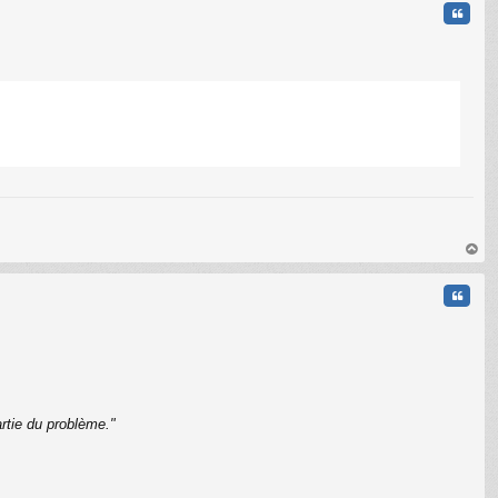
Citati
C
au
t
Citati
rtie du problème."