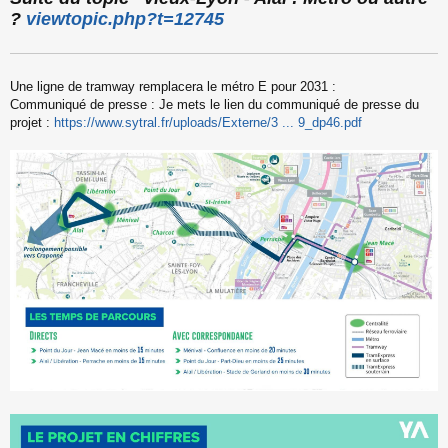
s
?
viewtopic.php?t=12745
s
a
g
e
Une ligne de tramway remplacera le métro E pour 2031 :
n
o
Communiqué de presse : Je mets le lien du communiqué de presse du
n
projet :
https://www.sytral.fr/uploads/Externe/3 ... 9_dp46.pdf
l
u