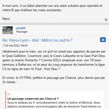
n
l
A mon avis, il va falloir plancher sur une autre solution pour rejoindre le
u
métro B que d'utiliser les voies existantes.
Rémi
au
t
greg59
Passager
Cita
Re: Vieux-Lyon - Alaï : Métro ou autre ?
19 mai 2022, 09:54
M
Idéalement pour le tram, est ce qu'il ne serait pas opportun de passer par
e
s
le Quai Gailleton, Courmont, puis le Cours Lafayette et la Gare Part Dieu
s
après la station Perrache ? Comme EELV proposait avec son T8 avec
a
terminus à Bellecour, et on peut du coup proposer de transformer la ligne
g
C3 en ligne de tram St Paul - Part Dieu ?
e
n
o
Et sinon, le SYTRAL préfère le passage par Charcot, plus dense que par
n
St Irénée :
l
u
Un passage souterrain par Charcot ?
Sous le plateau du 5ᵉ arrondissement, entre la Saône et Ménival, deux
stations souterraines sont envisagées afin de desservir Saint-Irénée ou