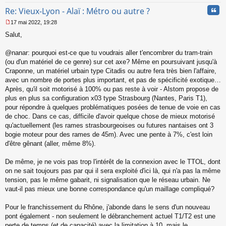
Cita
Re: Vieux-Lyon - Alaï : Métro ou autre ?
17 mai 2022, 19:28
M
Salut,
e
s
s
@nanar: pourquoi est-ce que tu voudrais aller t'encombrer du tram-train
a
(ou d'un matériel de ce genre) sur cet axe? Même en poursuivant jusqu'à
g
Craponne, un matériel urbain type Citadis ou autre fera très bien l'affaire,
e
avec un nombre de portes plus important, et pas de spécificité exotique…
n
o
Après, qu'il soit motorisé à 100% ou pas reste à voir - Alstom propose de
n
plus en plus sa configuration x03 type Strasbourg (Nantes, Paris T1),
l
pour répondre à quelques problématiques posées de tenue de voie en cas
u
de choc. Dans ce cas, difficile d'avoir quelque chose de mieux motorisé
qu'actuellement (les rames strasbourgeoises ou futures nantaises ont 3
bogie moteur pour des rames de 45m). Avec une pente à 7%, c'est loin
d'être gênant (aller, même 8%).
De même, je ne vois pas trop l'intérêt de la connexion avec le TTOL, dont
on ne sait toujours pas par qui il sera exploité d'ici là, qui n'a pas la même
tension, pas le même gabarit, ni signalisation que le réseau urbain. Ne
vaut-il pas mieux une bonne correspondance qu'un maillage compliqué?
Pour le franchissement du Rhône, j'abonde dans le sens d'un nouveau
pont également - non seulement le débranchement actuel T1/T2 est une
perte de temps (et de capacité) avec la limitation à 10, mais le