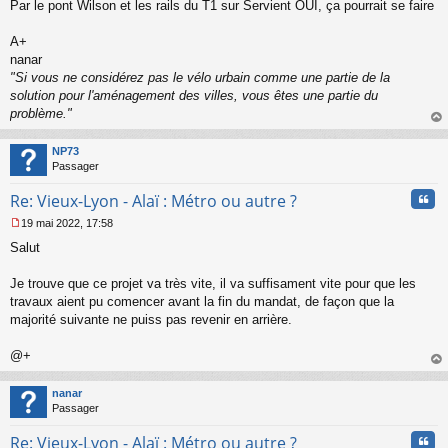
s
Par le pont Wilson et les rails du T1 sur Servient OUI, ça pourrait se faire
a
g
A+
e
nanar
n
o
"Si vous ne considérez pas le vélo urbain comme une partie de la
n
solution pour l'aménagement des villes, vous êtes une partie du
l
problème."
u
au
t
NP73
Passager
Cita
Re: Vieux-Lyon - Alaï : Métro ou autre ?
19 mai 2022, 17:58
M
Salut
e
s
s
Je trouve que ce projet va très vite, il va suffisament vite pour que les
a
travaux aient pu comencer avant la fin du mandat, de façon que la
g
majorité suivante ne puiss pas revenir en arrière.
e
n
o
@+
n
au
l
t
nanar
u
Passager
Cita
Re: Vieux-Lyon - Alaï : Métro ou autre ?