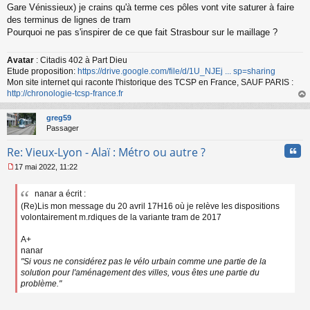
Gare Vénissieux) je crains qu'à terme ces pôles vont vite saturer à faire
des terminus de lignes de tram
Pourquoi ne pas s'inspirer de ce que fait Strasbour sur le maillage ?
Avatar
: Citadis 402 à Part Dieu
Etude proposition:
https://drive.google.com/file/d/1U_NJEj ... sp=sharing
Mon site internet qui raconte l'historique des TCSP en France, SAUF PARIS :
http://chronologie-tcsp-france.fr
au
t
greg59
Passager
Cita
Re: Vieux-Lyon - Alaï : Métro ou autre ?
17 mai 2022, 11:22
M
e
nanar a écrit :
s
(Re)Lis mon message du 20 avril 17H16 où je relève les dispositions
s
a
volontairement m.rdiques de la variante tram de 2017
g
e
A+
n
nanar
o
"Si vous ne considérez pas le vélo urbain comme une partie de la
n
solution pour l'aménagement des villes, vous êtes une partie du
l
problème."
u