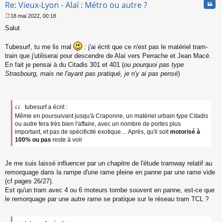
Cita
Re: Vieux-Lyon - Alaï : Métro ou autre ?
18 mai 2022, 00:18
M
Salut
e
s
s
Tubesurf, tu me lis mal
: j'ai écrit que ce n'est pas le matériel tram-
a
train que j'utiliserai pour descendre de Alaï vers Perrache et Jean Macé.
g
En fait je pensai à du Citadis 301 et 401 (
ou pourquoi pas type
e
Strasbourg, mais ne l'ayant pas pratiqué, je n'y ai pas pensé
)
n
o
n
l
u
tubesurf a écrit :
Même en poursuivant jusqu'à Craponne, un matériel urbain type Citadis
ou autre fera très bien l'affaire, avec un nombre de portes plus
important, et pas de spécificité exotique… Après, qu'il soit
motorisé à
100% ou pas
reste à voir
Je me suis laissé influencer par un chapitre de l'étude tramway relatif au
remorquage dans la rampe d'une rame pleine en panne par une rame vide
(cf pages 26/27).
Est qu'un tram avec 4 ou 6 moteurs tombe souvent en panne, est-ce que
le remorquage par une autre rame se pratique sur le réseau tram TCL ?