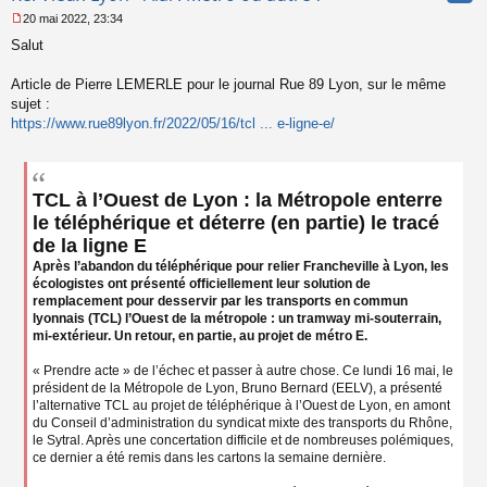
20 mai 2022, 23:34
M
Salut
e
s
s
Article de Pierre LEMERLE pour le journal Rue 89 Lyon, sur le même
a
sujet :
g
https://www.rue89lyon.fr/2022/05/16/tcl ... e-ligne-e/
e
n
o
n
l
TCL à l’Ouest de Lyon : la Métropole enterre
u
le téléphérique et déterre (en partie) le tracé
de la ligne E
Après l’abandon du téléphérique pour relier Francheville à Lyon, les
écologistes ont présenté officiellement leur solution de
remplacement pour desservir par les transports en commun
lyonnais (TCL) l’Ouest de la métropole : un tramway mi-souterrain,
mi-extérieur. Un retour, en partie, au projet de métro E.
« Prendre acte » de l’échec et passer à autre chose. Ce lundi 16 mai, le
président de la Métropole de Lyon, Bruno Bernard (EELV), a présenté
l’alternative TCL au projet de téléphérique à l’Ouest de Lyon, en amont
du Conseil d’administration du syndicat mixte des transports du Rhône,
le Sytral. Après une concertation difficile et de nombreuses polémiques,
ce dernier a été remis dans les cartons la semaine dernière.