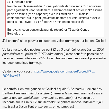
tubesurf a écrit :
Pour le franchissement du Rhône, j'abonde dans le sens d'un nouveau
pont également - non seulement le débranchement actuel T1/T2 est une
perte de temps (et de capacité) avec la limitation à 10, mais le
cantonnement sur le pont (maximum un tram par voie) limitera aussi le
débit, surtout avec T1 / T2 à horizon 4min en pointe d'ici là.
En revanche, on peut envisager de récupérer T2 après Centre
Berthelot, ...
J'ai cherché si on pouvait rajouter des voies tramways sur le pont Galliéni
:
Vu la structure des poutres du pont (
2 ou 3 avait été renforcées en 2000
pour résister au poids de T1/T2 côté amont
) c'est peut être possible de
faire de même côté aval (???). Trois files voitures prendraient place entre
les deux emprises tramway.
Ça donne +ou- ceci :
https://www.google.com/maps/d/u/0/edit? ...
20924&z=17
Le carrefour en rive gauche pt Galliéni / quais C.Bernard & Leclerc / av
Berthelot resterait très dur à gérer (
même si le nouveau tram est sensé
capter des automobilistes traversant ce carrefour
), et vu qu'on se
raccorde sur les rails T2 sur Berthelot, le gabarit imposé redevient 2,40
m.. (sauf à élargir l'entre axe sur ... 5 hectomètres)