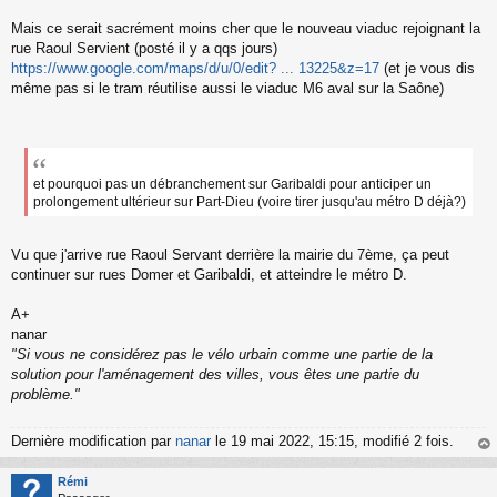
Mais ce serait sacrément moins cher que le nouveau viaduc rejoignant la
rue Raoul Servient (posté il y a qqs jours)
https://www.google.com/maps/d/u/0/edit? ... 13225&z=17
(et je vous dis
même pas si le tram réutilise aussi le viaduc M6 aval sur la Saône)
et pourquoi pas un débranchement sur Garibaldi pour anticiper un
prolongement ultérieur sur Part-Dieu (voire tirer jusqu'au métro D déjà?)
Vu que j'arrive rue Raoul Servant derrière la mairie du 7ème, ça peut
continuer sur rues Domer et Garibaldi, et atteindre le métro D.
A+
nanar
"Si vous ne considérez pas le vélo urbain comme une partie de la
solution pour l'aménagement des villes, vous êtes une partie du
problème."
Dernière modification par
nanar
le 19 mai 2022, 15:15, modifié 2 fois.
au
t
Rémi