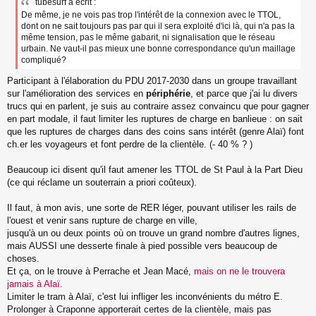
tubesurf a écrit :
De même, je ne vois pas trop l'intérêt de la connexion avec le TTOL,
dont on ne sait toujours pas par qui il sera exploité d'ici là, qui n'a pas la
même tension, pas le même gabarit, ni signalisation que le réseau
urbain. Ne vaut-il pas mieux une bonne correspondance qu'un maillage
compliqué?
Participant à l'élaboration du PDU 2017-2030 dans un groupe travaillant
sur l'amélioration des services en
périphérie
, et parce que j'ai lu divers
trucs qui en parlent, je suis au contraire assez convaincu que pour gagner
en part modale, il faut limiter les ruptures de charge en banlieue : on sait
que les ruptures de charges dans des coins sans intérêt (genre Alaï) font
ch.er les voyageurs et font perdre de la clientèle. (- 40 % ? )
Beaucoup ici disent qu'il faut amener les TTOL de St Paul à la Part Dieu
(ce qui réclame un souterrain a priori coûteux).
Il faut, à mon avis, une sorte de RER léger, pouvant utiliser les rails de
l'ouest et venir sans rupture de charge en ville,
jusqu'à un ou deux points où on trouve un grand nombre d'autres lignes,
mais AUSSI une desserte finale à pied possible vers beaucoup de
choses.
Et ça, on le trouve à Perrache et Jean Macé,
mais on ne le trouvera
jamais à Alaï.
Limiter le tram à Alaï, c'est lui infliger les inconvénients du métro E.
Prolonger à Craponne apporterait certes de la clientèle, mais pas