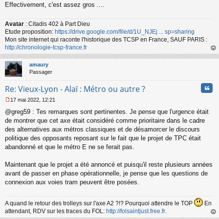
Effectivement, c'est assez gros ....
Avatar
: Citadis 402 à Part Dieu
Etude proposition:
https://drive.google.com/file/d/1U_NJEj ... sp=sharing
Mon site internet qui raconte l'historique des TCSP en France, SAUF PARIS :
http://chronologie-tcsp-france.fr
au
t
amaury
Passager
Cita
Re: Vieux-Lyon - Alaï : Métro ou autre ?
17 mai 2022, 12:21
M
@greg59 : Tes remarques sont pertinentes. Je pense que l'urgence était
e
s
de montrer que cet axe était considéré comme prioritaire dans le cadre
s
des alternatives aux métros classiques et de désamorcer le discours
a
politique des opposants reposant sur le fait que le projet de TPC était
g
abandonné et que le métro E ne se ferait pas.
e
n
o
Maintenant que le projet a été annoncé et puisqu'il reste plusieurs années
n
avant de passer en phase opérationnelle, je pense que les questions de
l
connexion aux voies tram peuvent être posées.
u
A quand le retour des trolleys sur l'axe A2 ?!? Pourquoi attendre le TOP
En
attendant, RDV sur les traces du FOL:
http://folsaintjust.free.fr
.
au