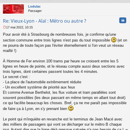
au
u
t
Lodulac
Passager
Cita
Re: Vieux-Lyon - Alaï : Métro ou autre ?
17 mai 2022, 10:15
M
Pour avoir été à Strasbourg de nombreuses fois, je confirme qu'une
e
s
section commune entre trois lignes n'est pas du tout impossible
(et on
s
ne pourra de toute façon pas l'éviter éternellement si l'on veut un réseau
a
maillé !)
g
e
À Homme de Fer environ 100 trams par heure se croisent entre les 5
n
o
lignes en heure de pointe, et le réseau compte aussi deux sections avec
n
trois lignes, dont certaines passent toutes les 4 minutes.
l
Le secret c'est :
u
- La place de l'automobile extrêmement réduite
- Un excellent système de priorité aux feux
Et comme Avenue Berthelot, les flux voiture et tram parallèles sont
souvent possibles (les deux passant en même temps en allant tout droit)
ce qui facilite beaucoup les choses. Bref, ça ne me paraît pas impossible
de faire ça à Lyon, en s'y prenant bien
Le point qui m'inquiète en revanche est le terminus de Jean Macé avec
des milliers de passagers qui vont se décharger sur le métro B chaque
jour. Autant dire que la ligne déjà presque saturée n'a pas besoin de ça !