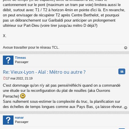
cantonnement sur le pont (maximum un tram par voie) limitera aussi le
débit, surtout avec T1 / T2 à horizon 4min en pointe d'ici là. En revanche,
on peut envisager de récupérer T2 après Centre Berthelot, et pourquoi
pas un débranchement sur Garibaldi pour anticiper un prolongement
ultérieur sur Part-Dieu (voire tirer jusqu'au métro D déjà?)
X.
Avoue travailler pour le réseau TCL.
au
t
Timeas
Passager
Cita
Re: Vieux-Lyon - Alaï : Métro ou autre ?
17 mai 2022, 21:19
M
C'est dommage qu'on n'y ait pas pensé/réfléchi quand on a commandé
e
s
une étude sur la reconfiguration du plat de nouilles (aka Ouvrons
s
Perrache)
a
Sans nullement sous-estimer la complexité du truc, la planification sur
g
des échelles de temps longues comme aux Pays Bas, ça laisse rêveur...
e
n
au
o
t
nanar
n
Passager
l
u