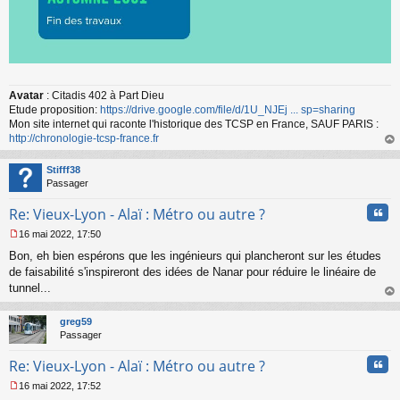
Avatar
: Citadis 402 à Part Dieu
Etude proposition:
https://drive.google.com/file/d/1U_NJEj ... sp=sharing
Mon site internet qui raconte l'historique des TCSP en France, SAUF PARIS :
http://chronologie-tcsp-france.fr
au
t
Stifff38
Passager
Cita
Re: Vieux-Lyon - Alaï : Métro ou autre ?
16 mai 2022, 17:50
M
Bon, eh bien espérons que les ingénieurs qui plancheront sur les études
e
s
de faisabilité s'inspireront des idées de Nanar pour réduire le linéaire de
s
tunnel...
a
au
g
t
greg59
e
Passager
n
o
Cita
Re: Vieux-Lyon - Alaï : Métro ou autre ?
n
l
16 mai 2022, 17:52
u
M