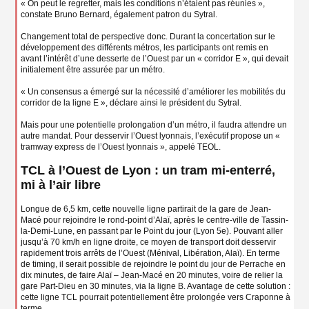
« On peut le regretter, mais les conditions n’étaient pas réunies »,
constate Bruno Bernard, également patron du Sytral.
Changement total de perspective donc. Durant la concertation sur le
développement des différents métros, les participants ont remis en
avant l’intérêt d’une desserte de l’Ouest par un « corridor E », qui devait
initialement être assurée par un métro.
« Un consensus a émergé sur la nécessité d’améliorer les mobilités du
corridor de la ligne E », déclare ainsi le président du Sytral.
Mais pour une potentielle prolongation d’un métro, il faudra attendre un
autre mandat. Pour desservir l’Ouest lyonnais, l’exécutif propose un «
tramway express de l’Ouest lyonnais », appelé TEOL.
TCL à l’Ouest de Lyon : un tram mi-enterré,
mi à l’air libre
Longue de 6,5 km, cette nouvelle ligne partirait de la gare de Jean-
Macé pour rejoindre le rond-point d’Alaï, après le centre-ville de Tassin-
la-Demi-Lune, en passant par le Point du jour (Lyon 5e). Pouvant aller
jusqu’à 70 km/h en ligne droite, ce moyen de transport doit desservir
rapidement trois arrêts de l’Ouest (Ménival, Libération, Alaï). En terme
de timing, il serait possible de rejoindre le point du jour de Perrache en
dix minutes, de faire Alaï – Jean-Macé en 20 minutes, voire de relier la
gare Part-Dieu en 30 minutes, via la ligne B. Avantage de cette solution :
cette ligne TCL pourrait potentiellement être prolongée vers Craponne à
terme.