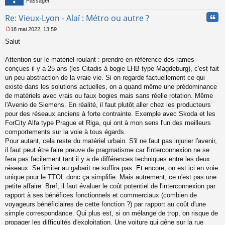
Passager
Cita
Re: Vieux-Lyon - Alaï : Métro ou autre ?
18 mai 2022, 13:59
M
Salut
e
s
s
Attention sur le matériel roulant : prendre en référence des rames
a
conçues il y a 25 ans (les Citadis à bogie LHB type Magdeburg), c'est fait
g
un peu abstraction de la vraie vie. Si on regarde factuellement ce qui
e
existe dans les solutions actuelles, on a quand même une prédominance
n
o
de matériels avec vrais ou faux bogies mais sans réelle rotation. Même
n
l'Avenio de Siemens. En réalité, il faut plutôt aller chez les producteurs
l
pour des réseaux anciens à forte contrainte. Exemple avec Skoda et les
u
ForCity Alfa type Prague et Riga, qui ont à mon sens l'un des meilleurs
comportements sur la voie à tous égards.
Pour autant, cela reste du matériel urbain. S'il ne faut pas injurier l'avenir,
il faut peut être faire preuve de pragmatisme car l'interconnexion ne se
fera pas facilement tant il y a de différences techniques entre les deux
réseaux. Se limiter au gabarit ne suffira pas. Et encore, on est ici en voie
unique pour le TTOL donc ça simplifie. Mais autrement, ce n'est pas une
petite affaire. Bref, il faut évaluer le coût potentiel de l'interconnexion par
rapport à ses bénéfices fonctionnels et commerciaux (combien de
voyageurs bénéficiaires de cette fonction ?) par rapport au coût d'une
simple correspondance. Qui plus est, si on mélange de trop, on risque de
propager les difficultés d'exploitation. Une voiture qui gêne sur la rue