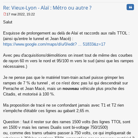
Cita
Re: Vieux-Lyon - Alaï : Métro ou autre ?
17 mai 2022, 15:22
M
Salut
e
s
s
Esquisse de prolongement au delà de Alaï et raccords aux rails TTOL :
a
(ainsi qu'entre le tunnel et Jean Macé) :
g
https://www.google.com/maps/d/u/0/edit? ... 51833&z=17
e
n
o
Avec peu d'acquisitions/démolitions on insert tout de même des courbes
n
de rayon 60 m vers le nord et 95/100 m vers le sud (ainsi que les rampes
l
nécessaires.)
u
Je ne pense pas que le matériel tram-train actuel puisse grimper les
rampes de 7 % du tunnel , et ce n'est donc pas lui qui descendrait sur
Perrache et Jean Macé, mais un
nouveau
véhicule plus proche des
Citadis, et motorisé à 100 %.
Ma proposition de tracé ne se confondant jamais avec T1 et T2 rien
n'empêche d'établir ces lignes au gabarit 2,65 m.
Question : faut il rester sur des rames 1500 volts (les lignes TTOL sont
en 1500 v mais les rames Dualis sont bi-voltage 750/1500)
ou, comme des trams urbains passer à 750 volts, ce qui impliquerait de