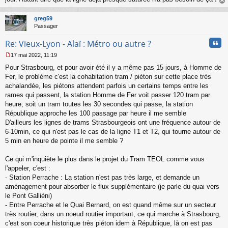
au
t
greg59
Passager
Cita
Re: Vieux-Lyon - Alaï : Métro ou autre ?
17 mai 2022, 11:19
M
Pour Strasbourg, et pour avoir été il y a même pas 15 jours, à Homme de
e
s
Fer, le problème c'est la cohabitation tram / piéton sur cette place très
s
achalandée, les piétons attendent parfois un certains temps entre les
a
rames qui passent, la station Homme de Fer voit passer 120 tram par
g
heure, soit un tram toutes les 30 secondes qui passe, la station
e
République approche les 100 passage par heure il me semble
n
o
D'ailleurs les lignes de trams Strasbourgeois ont une fréquence autour de
n
6-10min, ce qui n'est pas le cas de la ligne T1 et T2, qui tourne autour de
l
5 min en heure de pointe il me semble ?
u
Ce qui m'inquiète le plus dans le projet du Tram TEOL comme vous
l'appeler, c'est :
- Station Perrache : La station n'est pas très large, et demande un
aménagement pour absorber le flux supplémentaire (je parle du quai vers
le Pont Galliéni)
- Entre Perrache et le Quai Bernard, on est quand même sur un secteur
très routier, dans un noeud routier important, ce qui marche à Strasbourg,
c'est son coeur historique très piéton idem à République, là on est pas