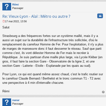
t
Rémi
Passager
Cita
Re: Vieux-Lyon - Alaï : Métro ou autre ?
17 mai 2022, 13:56
M
Salut
e
s
s
Strasbourg a des fréquences fortes sur un système maillé, mais il y a
a
aussi un sujet sur la durabilité de l'infrastructure très sollicitée, d'où le
g
remplacement du carrefour Homme de Fer. Pour l'exploitation, il n'y a plus
e
de marges de manoeuvre donc il faut desserrer le réseau. Sauf que parti
n
o
comme c'est, ils vont délester Homme de Fer mais le recréer à
n
République. Je suis partisan d'une maille plus large, via Lycée Kléber (en
l
gros, il faut faire la section Gare - Observatoire de la ligne 2, et une
u
section Gare - Laiterie - Etoile - Esplanade par les quais au sud).
Pour Lyon, ce qui est quand même assez chaud, c'est le trafic routier sur
le carrefour Claude Bernard / Berthelot et le tronc commun T1 - T2 avec
une perspective à 4 min d'intervalle chacune.
Rémi
au
t
nanar
Passager