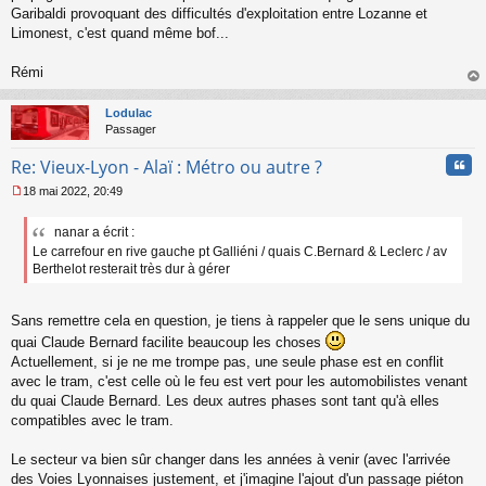
Garibaldi provoquant des difficultés d'exploitation entre Lozanne et
Limonest, c'est quand même bof...
Rémi
au
t
Lodulac
Passager
Cita
Re: Vieux-Lyon - Alaï : Métro ou autre ?
18 mai 2022, 20:49
M
e
nanar a écrit :
s
Le carrefour en rive gauche pt Galliéni / quais C.Bernard & Leclerc / av
s
a
Berthelot resterait très dur à gérer
g
e
n
Sans remettre cela en question, je tiens à rappeler que le sens unique du
o
quai Claude Bernard facilite beaucoup les choses
n
Actuellement, si je ne me trompe pas, une seule phase est en conflit
l
avec le tram, c'est celle où le feu est vert pour les automobilistes venant
u
du quai Claude Bernard. Les deux autres phases sont tant qu'à elles
compatibles avec le tram.
Le secteur va bien sûr changer dans les années à venir (avec l'arrivée
des Voies Lyonnaises justement, et j'imagine l'ajout d'un passage piéton