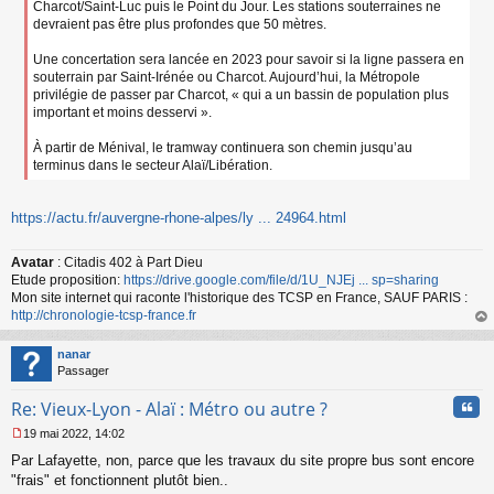
Charcot/Saint-Luc puis le Point du Jour. Les stations souterraines ne
devraient pas être plus profondes que 50 mètres.
Une concertation sera lancée en 2023 pour savoir si la ligne passera en
souterrain par Saint-Irénée ou Charcot. Aujourd’hui, la Métropole
privilégie de passer par Charcot, « qui a un bassin de population plus
important et moins desservi ».
À partir de Ménival, le tramway continuera son chemin jusqu’au
terminus dans le secteur Alaï/Libération.
https://actu.fr/auvergne-rhone-alpes/ly ... 24964.html
Avatar
: Citadis 402 à Part Dieu
Etude proposition:
https://drive.google.com/file/d/1U_NJEj ... sp=sharing
Mon site internet qui raconte l'historique des TCSP en France, SAUF PARIS :
http://chronologie-tcsp-france.fr
au
t
nanar
Passager
Cita
Re: Vieux-Lyon - Alaï : Métro ou autre ?
19 mai 2022, 14:02
M
Par Lafayette, non, parce que les travaux du site propre bus sont encore
e
s
"frais" et fonctionnent plutôt bien..