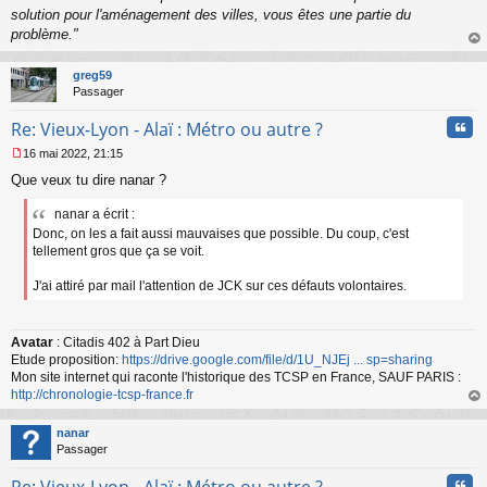
solution pour l'aménagement des villes, vous êtes une partie du
problème."
au
t
greg59
Passager
Cita
Re: Vieux-Lyon - Alaï : Métro ou autre ?
16 mai 2022, 21:15
M
Que veux tu dire nanar ?
e
s
nanar a écrit :
s
a
Donc, on les a fait aussi mauvaises que possible. Du coup, c'est
g
tellement gros que ça se voit.
e
n
J'ai attiré par mail l'attention de JCK sur ces défauts volontaires.
o
n
l
Avatar
: Citadis 402 à Part Dieu
u
Etude proposition:
https://drive.google.com/file/d/1U_NJEj ... sp=sharing
Mon site internet qui raconte l'historique des TCSP en France, SAUF PARIS :
http://chronologie-tcsp-france.fr
au
t
nanar
Passager
Cita
Re: Vieux-Lyon - Alaï : Métro ou autre ?