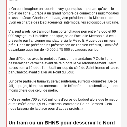
« On peut imaginer un report de voyageurs plus important qu’avec le
projet de ligne E grâce à un grand nombre de connexions multimodales
», assure Jean-Charles Kohlhaas, vice-président de la Métropole de
Lyon en charge des Déplacements, intermodalités et logistique urbaine.
Via sept arrêts, ce tram doit transporter chaque jour entre 48 000 et 60
000 voyageurs. Un chiffre identique, selon l’actuelle Métropole, à celui
présenté par l’ancienne mandature via le Métro E. A quelques milliers
près. Dans de précédentes présentation de l’ancien exécutif, il avait été
davantage question de 45 000 à 75 000 voyageurs par jour.
Une différence avec le projet de l’ancienne mandature ? Cette ligne
passerait par Perrache avant de rejoindre le 5e arrondissement. Deux
tracés sont à l’étude : l’un ferait un stop du côté de Saint-Irénée et l’autre
par Charcot, avant d’aller au Point du Jour.
Sur cette partie, le tramway serait souterrain, sur trois kilomètres. De ce
fait, le projet, bien plus onéreux que le téléphérique, resterait largement
moins chère que celui de métro.
« On est entre 700 et 750 millions d’euros du budget alors que le métro
aurait coûté entre 1,5 et 2 milliards, commente Bruno Bernard. Cela
nous laissera de la place pour d’autres projets. »
Un tram ou un BHNS pour desservir le Nord