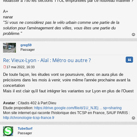
rebaisser à 750 les sections TTOL empruntées par ce nouveau matériel ?
A+
nanar
"Si vous ne considérez pas le vélo urbain comme une partie de la
solution pour l'aménagement des villes, vous êtes une partie du
problème."
au
t
greg59
Passager
Cita
Re: Vieux-Lyon - Alaï : Métro ou autre ?
17 mai 2022, 16:33
M
De toute façon, les études vont se poursuivre, donc on aura plus de
e
s
précisions dans les mois à venir, voire même l'année prochaine avant la
s
concertation
a
Mais il est clair qu'il faut intégrer les variantes sur Lyon en plus de l'Ouest
g
e
n
Avatar
: Citadis 402 à Part Dieu
o
Etude proposition:
https://drive.google.com/file/d/1U_NJEj ... sp=sharing
n
Mon site internet qui raconte l'historique des TCSP en France, SAUF PARIS :
l
http://chronologie-tcsp-france.fr
u
au
t
TubeSurf
Passager