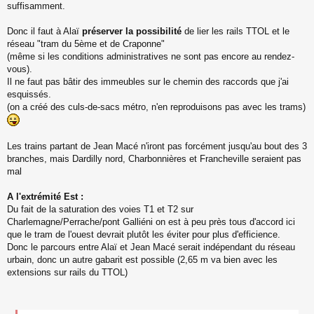
suffisamment.
Donc il faut à Alaï
préserver la possibilité
de lier les rails TTOL et le
réseau "tram du 5ème et de Craponne"
(même si les conditions administratives ne sont pas encore au rendez-
vous).
Il ne faut pas bâtir des immeubles sur le chemin des raccords que j'ai
esquissés.
(on a créé des culs-de-sacs métro, n'en reproduisons pas avec les trams)
Les trains partant de Jean Macé n'iront pas forcément jusqu'au bout des 3
branches, mais Dardilly nord, Charbonnières et Francheville seraient pas
mal
A l'extrémité Est :
Du fait de la saturation des voies T1 et T2 sur
Charlemagne/Perrache/pont Galliéni on est à peu près tous d'accord ici
que le tram de l'ouest devrait plutôt les éviter pour plus d'efficience.
Donc le parcours entre Alaï et Jean Macé serait indépendant du réseau
urbain, donc un autre gabarit est possible (2,65 m va bien avec les
extensions sur rails du TTOL)