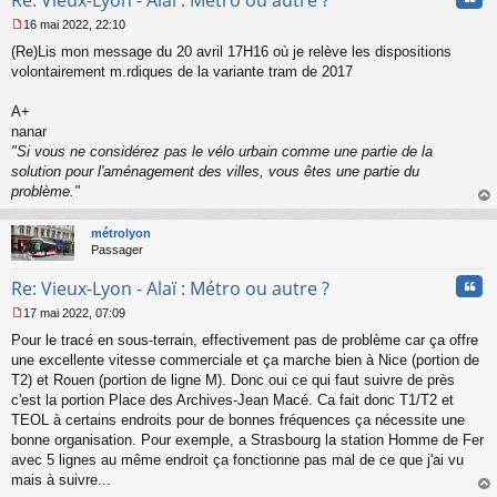
16 mai 2022, 22:10
M
(Re)Lis mon message du 20 avril 17H16 où je relève les dispositions
e
s
volontairement m.rdiques de la variante tram de 2017
s
a
A+
g
nanar
e
"Si vous ne considérez pas le vélo urbain comme une partie de la
n
o
solution pour l'aménagement des villes, vous êtes une partie du
n
problème."
l
au
u
t
métrolyon
Passager
Cita
Re: Vieux-Lyon - Alaï : Métro ou autre ?
17 mai 2022, 07:09
M
Pour le tracé en sous-terrain, effectivement pas de problème car ça offre
e
s
une excellente vitesse commerciale et ça marche bien à Nice (portion de
s
T2) et Rouen (portion de ligne M). Donc oui ce qui faut suivre de près
a
c'est la portion Place des Archives-Jean Macé. Ca fait donc T1/T2 et
g
TEOL à certains endroits pour de bonnes fréquences ça nécessite une
e
bonne organisation. Pour exemple, a Strasbourg la station Homme de Fer
n
o
avec 5 lignes au même endroit ça fonctionne pas mal de ce que j'ai vu
n
mais à suivre...
l