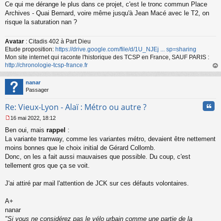
Ce qui me dérange le plus dans ce projet, c'est le tronc commun Place
e
s
Archives - Quai Bernard, voire même jusqu'à Jean Macé avec le T2, on
s
risque la saturation nan ?
a
g
Avatar
: Citadis 402 à Part Dieu
e
Etude proposition:
https://drive.google.com/file/d/1U_NJEj ... sp=sharing
n
o
Mon site internet qui raconte l'historique des TCSP en France, SAUF PARIS :
n
http://chronologie-tcsp-france.fr
l
au
u
t
nanar
Passager
Cita
Re: Vieux-Lyon - Alaï : Métro ou autre ?
16 mai 2022, 18:12
M
Ben oui, mais
rappel
:
e
s
La variante tramway, comme les variantes métro, devaient être nettement
s
moins bonnes que le choix initial de Gérard Collomb.
a
Donc, on les a fait aussi mauvaises que possible. Du coup, c'est
g
tellement gros que ça se voit.
e
n
o
J'ai attiré par mail l'attention de JCK sur ces défauts volontaires.
n
l
A+
u
nanar
"Si vous ne considérez pas le vélo urbain comme une partie de la