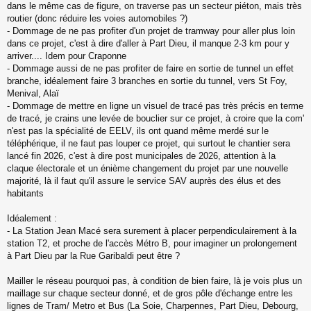
dans le même cas de figure, on traverse pas un secteur piéton, mais très
routier (donc réduire les voies automobiles ?)
- Dommage de ne pas profiter d'un projet de tramway pour aller plus loin
dans ce projet, c'est à dire d'aller à Part Dieu, il manque 2-3 km pour y
arriver.... Idem pour Craponne
- Dommage aussi de ne pas profiter de faire en sortie de tunnel un effet
branche, idéalement faire 3 branches en sortie du tunnel, vers St Foy,
Menival, Alaï
- Dommage de mettre en ligne un visuel de tracé pas très précis en terme
de tracé, je crains une levée de bouclier sur ce projet, à croire que la com'
n'est pas la spécialité de EELV, ils ont quand même merdé sur le
téléphérique, il ne faut pas louper ce projet, qui surtout le chantier sera
lancé fin 2026, c'est à dire post municipales de 2026, attention à la
claque électorale et un énième changement du projet par une nouvelle
majorité, là il faut qu'il assure le service SAV auprès des élus et des
habitants
Idéalement :
- La Station Jean Macé sera surement à placer perpendiculairement à la
station T2, et proche de l'accès Métro B, pour imaginer un prolongement
à Part Dieu par la Rue Garibaldi peut être ?
Mailler le réseau pourquoi pas, à condition de bien faire, là je vois plus un
maillage sur chaque secteur donné, et de gros pôle d'échange entre les
lignes de Tram/ Metro et Bus (La Soie, Charpennes, Part Dieu, Debourg,