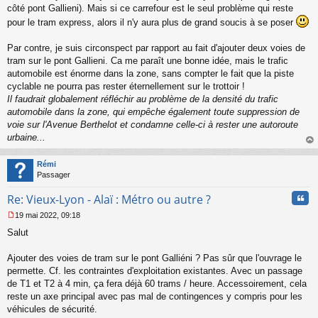
côté pont Gallieni). Mais si ce carrefour est le seul problème qui reste
pour le tram express, alors il n'y aura plus de grand soucis à se poser
Par contre, je suis circonspect par rapport au fait d'ajouter deux voies de
tram sur le pont Gallieni. Ca me paraît une bonne idée, mais le trafic
automobile est énorme dans la zone, sans compter le fait que la piste
cyclable ne pourra pas rester éternellement sur le trottoir !
Il faudrait globalement réfléchir au problème de la densité du trafic
automobile dans la zone, qui empêche également toute suppression de
voie sur l'Avenue Berthelot et condamne celle-ci à rester une autoroute
urbaine...
au
t
Rémi
Passager
Cita
Re: Vieux-Lyon - Alaï : Métro ou autre ?
19 mai 2022, 09:18
M
Salut
e
s
s
Ajouter des voies de tram sur le pont Galliéni ? Pas sûr que l'ouvrage le
a
permette. Cf. les contraintes d'exploitation existantes. Avec un passage
g
de T1 et T2 à 4 min, ça fera déjà 60 trams / heure. Accessoirement, cela
e
reste un axe principal avec pas mal de contingences y compris pour les
n
o
véhicules de sécurité.